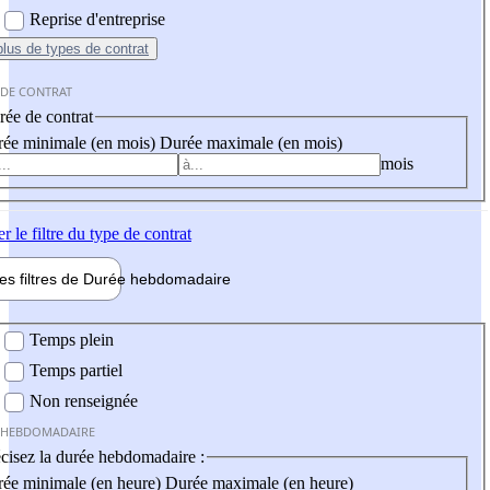
Reprise d'entreprise
plus
de types de contrat
 DE CONTRAT
ée de contrat
ée minimale (en mois)
Durée maximale (en mois)
mois
er
le filtre du type de contrat
les filtres de
Durée hebdo
madaire
 hebdomadaire
Temps plein
Temps partiel
Non renseignée
 HEBDOMADAIRE
cisez la durée hebdomadaire :
ée minimale (en heure)
Durée maximale (en heure)