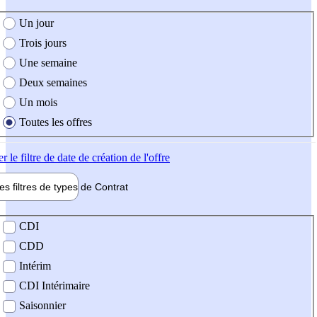
e création de l'offre
Un jour
Trois jours
Une semaine
Deux semaines
Un mois
Toutes les offres
er
le filtre de date de création de l'offre
les filtres de types de
Contrat
de contrat
CDI
CDD
Intérim
CDI Intérimaire
Saisonnier