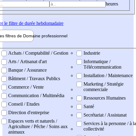
heures
er
le filtre de durée hebdomadaire
les filtres de
Domaine pro
fessionnel
ne professionel
Achats / Comptabilité / Gestion
Industrie
Arts / Artisanat d'art
Informatique /
Télécommunication
Banque / Assurance
Installation / Maintenance
Bâtiment / Travaux Publics
Marketing / Stratégie
Commerce / Vente
commerciale
Communication / Multimédia
Ressources Humaines
Conseil / Etudes
Santé
Direction d'entreprise
Secrétariat / Assistanat
Espaces verts et naturels /
Services à la personne / à l
Agriculture / Pêche / Soins aux
collectivité
animaux