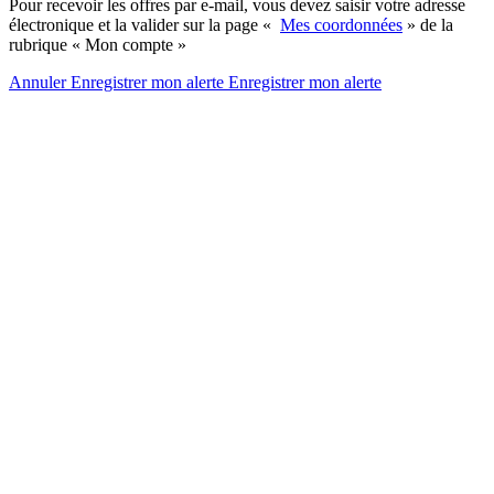
Pour recevoir les offres par e-mail, vous devez saisir votre adresse
électronique et la valider sur la page «
Mes coordonnées
» de la
rubrique « Mon compte »
Annuler
Enregistrer mon alerte
Enregistrer
mon alerte