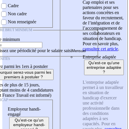
Cap emploi et ses
Cadre
partenaires pour ses
actions concrètes en
Non cadre
faveur du recrutement,
Non renseignée
de l’intégration et de
l’accompagnement de
IRE BRUT MINIMUM
ses collaborateurs en
situation de handicap.
re minimum
Pour en savoir plus,
consultez cet article
.
ssez une périodicité pour le salaire saisi
Entreprise adaptée
NITÉS
Qu'est-ce qu'une
z parmi les 1ers à postuler
entreprise adaptée
?
urquoi serez-vous parmi les
premiers à postuler ?
L'entreprise adaptée
es de plus de 15 jours,
permet à un travailleur
tant moins de 4 candidatures
en situation de
t France Travail est informé)
handicap d'exercer
ICAP
une activité
professionnelle dans
Employeur handi-
des conditions
engagé
adaptées à ses
Qu'est-ce qu'un
capacités. Pour en
employeur handi-
savoir plus,
consultez