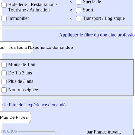
Spectacle
Hôtellerie - Restauration /
Tourisme / Animation
Sport
Immobilier
Transport / Logistique
Appliquer
le filtre du domaine professi
es filtres liés à l'
Expérience
demandée
ience demandée
Moins de 1 an
De 1 à 3 ans
Plus de 3 ans
Non renseignée
er
le filtre de l'expérience demandée
Plus De
Filtres
IFICATION
par France travail,