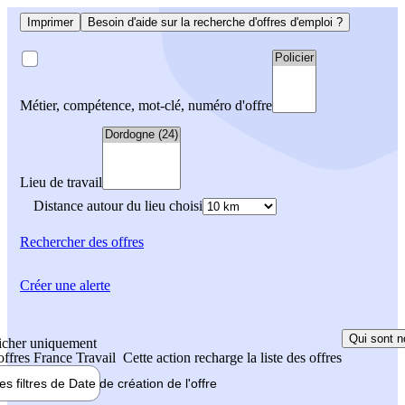
Imprimer
Besoin d'aide sur la recherche d'offres d'emploi ?
Métier, compétence, mot-clé, numéro d'offre
Lieu de travail
Distance autour du lieu choisi
Rechercher
des offres
Créer une alerte
Qui sont n
icher uniquement
 offres France Travail
Cette action recharge la liste des offres
les filtres de
Date de création
de l'offre