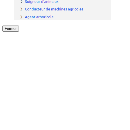
Fermer
Fermer
le détail de l'offre
/
Offre
sur
Offre précéden