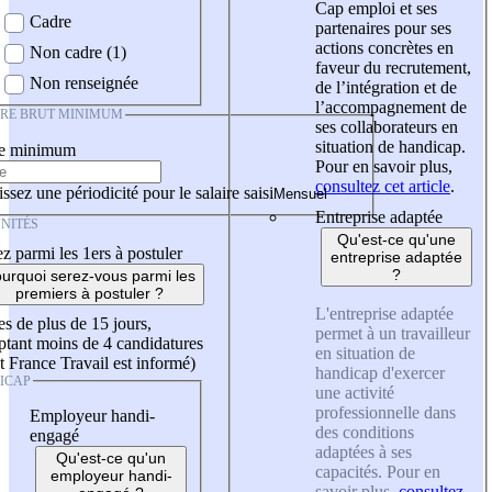
Cap emploi et ses
Cadre
partenaires pour ses
actions concrètes en
Non cadre (1)
faveur du recrutement,
Non renseignée
de l’intégration et de
l’accompagnement de
IRE BRUT MINIMUM
ses collaborateurs en
situation de handicap.
re minimum
Pour en savoir plus,
consultez cet article
.
ssez une périodicité pour le salaire saisi
Entreprise adaptée
NITÉS
Qu'est-ce qu'une
z parmi les 1ers à postuler
entreprise adaptée
?
urquoi serez-vous parmi les
premiers à postuler ?
L'entreprise adaptée
es de plus de 15 jours,
permet à un travailleur
tant moins de 4 candidatures
en situation de
t France Travail est informé)
handicap d'exercer
ICAP
une activité
professionnelle dans
Employeur handi-
des conditions
engagé
adaptées à ses
Qu'est-ce qu'un
capacités. Pour en
employeur handi-
savoir plus,
consultez