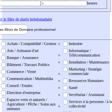
heures
er
le filtre de durée hebdomadaire
les filtres de
Domaine pro
fessionnel
ne professionel
Achats / Comptabilité / Gestion
Industrie
Arts / Artisanat d'art
Informatique /
Télécommunication
Banque / Assurance
Installation / Maintenance
Bâtiment / Travaux Publics
Marketing / Stratégie
Commerce / Vente
commerciale
Communication / Multimédia
Ressources Humaines
Conseil / Etudes
Santé
Direction d'entreprise
Secrétariat / Assistanat
Espaces verts et naturels /
Services à la personne / à l
Agriculture / Pêche / Soins aux
collectivité
animaux