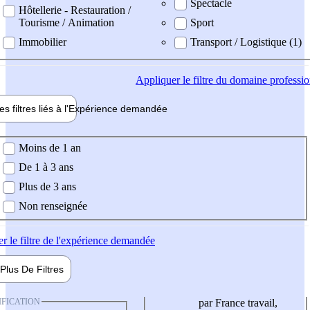
Spectacle
Hôtellerie - Restauration /
Tourisme / Animation
Sport
Immobilier
Transport / Logistique (1)
Appliquer
le filtre du domaine professi
es filtres liés à l'
Expérience
demandée
ience demandée
Moins de 1 an
De 1 à 3 ans
Plus de 3 ans
Non renseignée
er
le filtre de l'expérience demandée
Plus De
Filtres
IFICATION
par France travail,