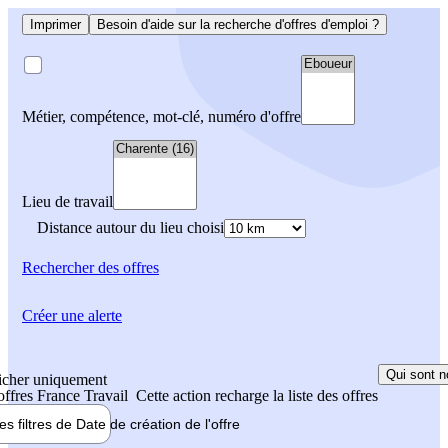
Imprimer
Besoin d'aide sur la recherche d'offres d'emploi ?
Métier, compétence, mot-clé, numéro d'offre
Lieu de travail
Distance autour du lieu choisi
Rechercher
des offres
Créer une alerte
Qui sont n
icher uniquement
 offres France Travail
Cette action recharge la liste des offres
les filtres de
Date de création
de l'offre