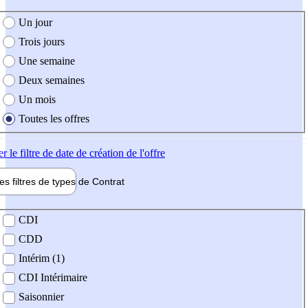
e création de l'offre
Un jour
Trois jours
Une semaine
Deux semaines
Un mois
Toutes les offres
er
le filtre de date de création de l'offre
les filtres de types de
Contrat
de contrat
CDI
CDD
Intérim (1)
CDI Intérimaire
Saisonnier