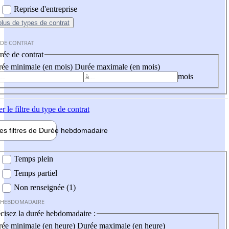
Reprise d'entreprise
plus
de types de contrat
 DE CONTRAT
ée de contrat
ée minimale (en mois)
Durée maximale (en mois)
mois
er
le filtre du type de contrat
les filtres de
Durée hebdo
madaire
 hebdomadaire
Temps plein
Temps partiel
Non renseignée (1)
 HEBDOMADAIRE
cisez la durée hebdomadaire :
ée minimale (en heure)
Durée maximale (en heure)