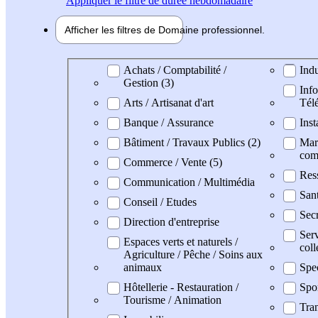
Appliquer
le filtre de durée hebdomadaire
Afficher les filtres de
Domaine pro
fessionnel
Domaine professionel
Achats / Comptabilité /
Indu
Gestion (3)
Info
Arts / Artisanat d'art
Tél
Banque / Assurance
Inst
Bâtiment / Travaux Publics (2)
Mark
com
Commerce / Vente (5)
Res
Communication / Multimédia
San
Conseil / Etudes
Secr
Direction d'entreprise
Serv
Espaces verts et naturels /
coll
Agriculture / Pêche / Soins aux
animaux
Spe
Hôtellerie - Restauration /
Spo
Tourisme / Animation
Tran