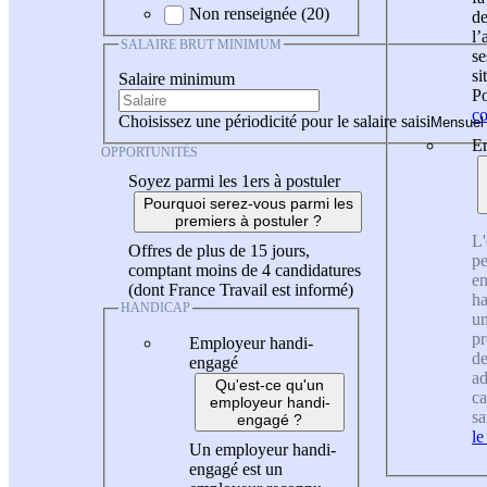
Non renseignée (20)
de
l
SALAIRE BRUT MINIMUM
se
si
Salaire minimum
Po
co
Choisissez une périodicité pour le salaire saisi
En
OPPORTUNITÉS
Soyez parmi les 1ers à postuler
Pourquoi serez-vous parmi les
premiers à postuler ?
L'
Offres de plus de 15 jours,
pe
comptant moins de 4 candidatures
en
(dont France Travail est informé)
ha
HANDICAP
un
pr
Employeur handi-
de
engagé
ad
Qu'est-ce qu'un
ca
employeur handi-
sa
engagé ?
le
Un employeur handi-
engagé est un