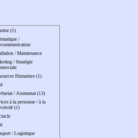
strie (1)
rmatique /
écommunication
allation / Maintenance
eting / Stratégie
merciale
sources Humaines (1)
té
étariat / Assistanat (13)
ices à la personne / à la
ectivité (1)
ctacle
rt
sport / Logistique