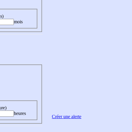
s)
mois
ure)
heures
Créer une alerte