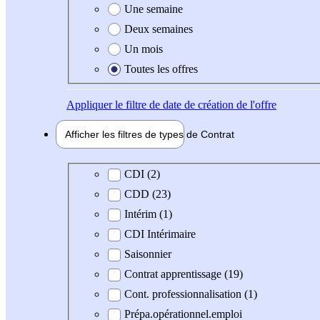
Une semaine
Deux semaines
Un mois
Toutes les offres
Appliquer
le filtre de date de création de l'offre
Afficher les filtres de types de
Contrat
Type de contrat
CDI (2)
CDD (23)
Intérim (1)
CDI Intérimaire
Saisonnier
Contrat apprentissage (19)
Cont. professionnalisation (1)
Prépa.opérationnel.emploi