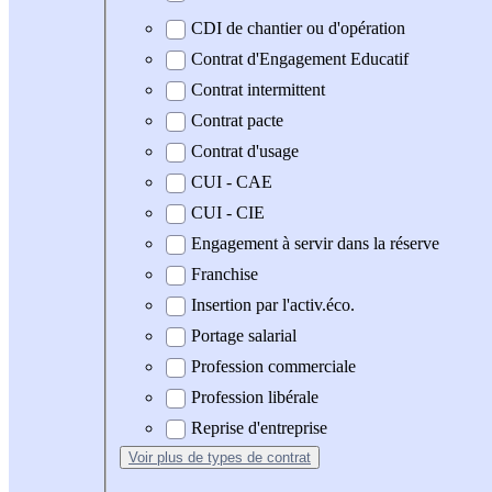
CDI de chantier ou d'opération
Contrat d'Engagement Educatif
Contrat intermittent
Contrat pacte
Contrat d'usage
CUI - CAE
CUI - CIE
Engagement à servir dans la réserve
Franchise
Insertion par l'activ.éco.
Portage salarial
Profession commerciale
Profession libérale
Reprise d'entreprise
Voir plus
de types de contrat