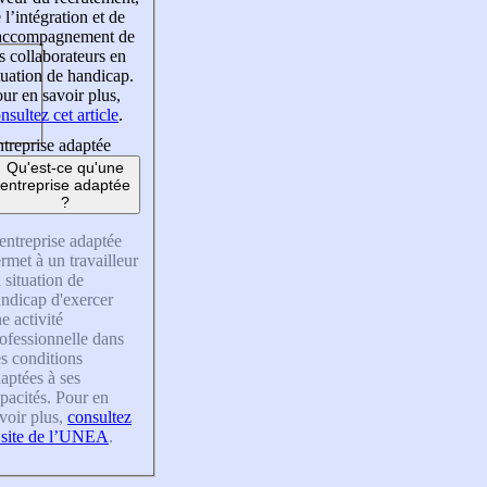
 l’intégration et de
’accompagnement de
s collaborateurs en
tuation de handicap.
ur en savoir plus,
nsultez cet article
.
treprise adaptée
Qu'est-ce qu'une
entreprise adaptée
?
entreprise adaptée
rmet à un travailleur
 situation de
ndicap d'exercer
e activité
ofessionnelle dans
s conditions
aptées à ses
pacités. Pour en
voir plus,
consultez
 site de l’UNEA
.