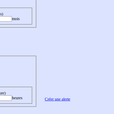
s)
mois
ure)
heures
Créer une alerte