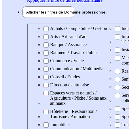
Appliquer
le filtre de durée hebdomadaire
Afficher les filtres de
Domaine pro
fessionnel
Domaine professionel
Achats / Comptabilité / Gestion
Indu
Arts / Artisanat d'art
Info
Tél
Banque / Assurance
Inst
Bâtiment / Travaux Publics
Mark
Commerce / Vente
com
Communication / Multimédia
Res
Conseil / Etudes
San
Direction d'entreprise
Secr
Espaces verts et naturels /
Serv
Agriculture / Pêche / Soins aux
coll
animaux
Spe
Hôtellerie - Restauration /
Tourisme / Animation
Spo
Immobilier
Tran