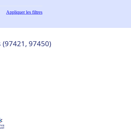
Appliquer
les filtres
s (97421, 97450)