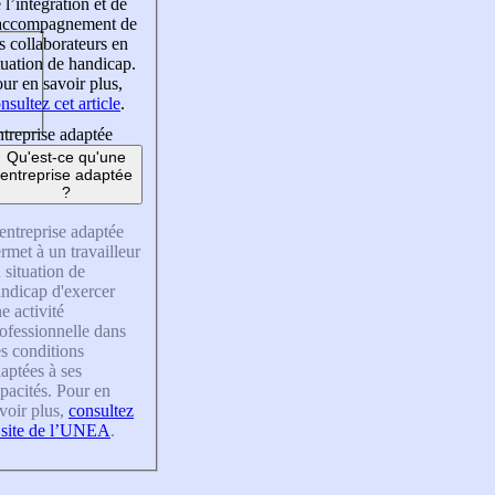
 l’intégration et de
’accompagnement de
s collaborateurs en
tuation de handicap.
ur en savoir plus,
nsultez cet article
.
treprise adaptée
Qu'est-ce qu'une
entreprise adaptée
?
entreprise adaptée
rmet à un travailleur
 situation de
ndicap d'exercer
e activité
ofessionnelle dans
s conditions
aptées à ses
pacités. Pour en
voir plus,
consultez
 site de l’UNEA
.