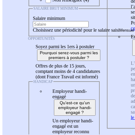
de
l
SALAIRE BRUT MINIMUM
se
si
Salaire minimum
Po
co
Choisissez une périodicité pour le salaire saisi
En
OPPORTUNITÉS
Soyez parmi les 1ers à postuler
Pourquoi serez-vous parmi les
premiers à postuler ?
L'
Offres de plus de 15 jours,
pe
comptant moins de 4 candidatures
en
(dont France Travail est informé)
ha
HANDICAP
un
pr
Employeur handi-
de
engagé
ad
Qu'est-ce qu'un
ca
employeur handi-
sa
engagé ?
le
Un employeur handi-
engagé est un
employeur reconnu