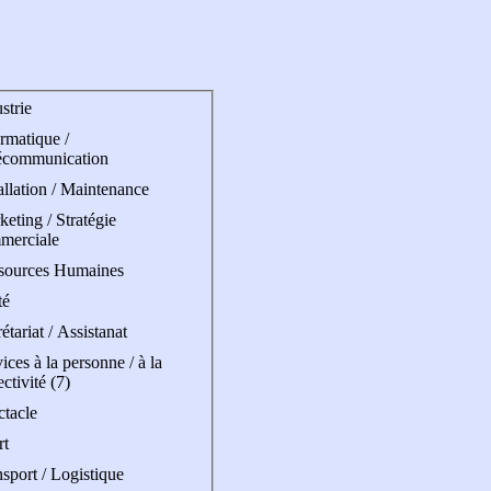
strie
rmatique /
écommunication
allation / Maintenance
eting / Stratégie
merciale
sources Humaines
té
étariat / Assistanat
ices à la personne / à la
ectivité (7)
ctacle
rt
sport / Logistique