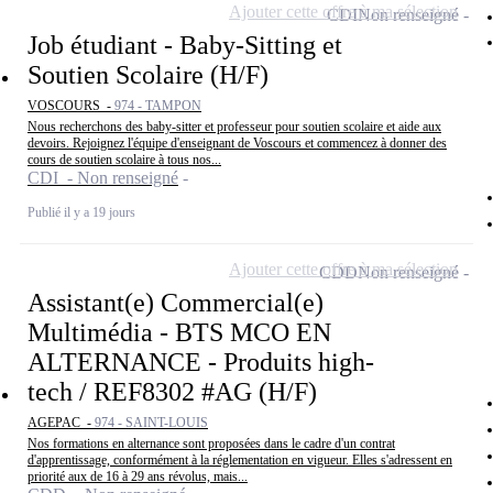
Ajouter cette offre à ma sélection
CDI
Non renseigné
Job étudiant - Baby-Sitting et
Soutien Scolaire (H/F)
VOSCOURS -
974 - TAMPON
Nous recherchons des baby-sitter et professeur pour soutien scolaire et aide aux
devoirs. Rejoignez l'équipe d'enseignant de Voscours et commencez à donner des
cours de soutien scolaire à tous nos...
CDI - Non renseigné
Publié il y a 19 jours
Ajouter cette offre à ma sélection
CDD
Non renseigné
Assistant(e) Commercial(e)
Multimédia - BTS MCO EN
ALTERNANCE - Produits high-
tech / REF8302 #AG (H/F)
AGEPAC -
974 - SAINT-LOUIS
Nos formations en alternance sont proposées dans le cadre d'un contrat
d'apprentissage, conformément à la réglementation en vigueur. Elles s'adressent en
priorité aux de 16 à 29 ans révolus, mais...