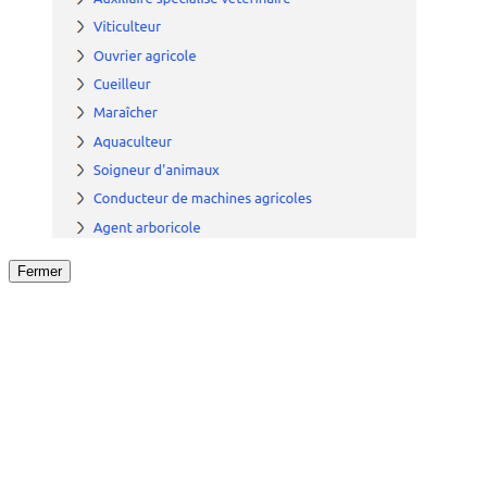
Fermer
Fermer
le détail de l'offre
/
Offre
sur
Offre précéden