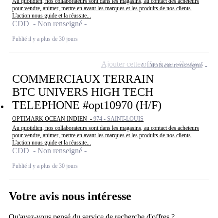
Au quotidien, nos collaborateurs sont dans les magasins, au contact des acheteurs
pour vendre, animer, mettre en avant les marques et les produits de nos clients.
L'action nous guide et la réussite...
CDD - Non renseigné
Publié il y a plus de 30 jours
Ajouter cette offre à ma sélection
CDD
Non renseigné
COMMERCIAUX TERRAIN
BTC UNIVERS HIGH TECH
TELEPHONE #opt10970 (H/F)
OPTIMARK OCEAN INDIEN -
974 - SAINT-LOUIS
Au quotidien, nos collaborateurs sont dans les magasins, au contact des acheteurs
pour vendre, animer, mettre en avant les marques et les produits de nos clients.
L'action nous guide et la réussite...
CDD - Non renseigné
Publié il y a plus de 30 jours
Votre avis nous intéresse
Qu'avez-vous pensé du service de recherche d'offres ?