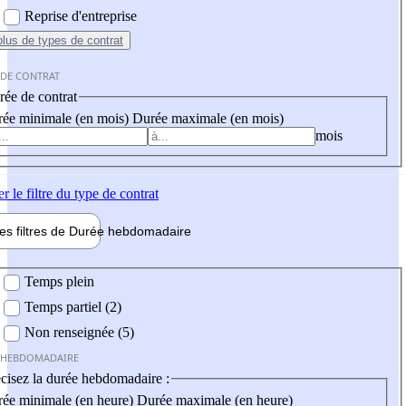
Reprise d'entreprise
plus
de types de contrat
 DE CONTRAT
ée de contrat
ée minimale (en mois)
Durée maximale (en mois)
mois
er
le filtre du type de contrat
les filtres de
Durée hebdo
madaire
 hebdomadaire
Temps plein
Temps partiel (2)
Non renseignée (5)
 HEBDOMADAIRE
cisez la durée hebdomadaire :
ée minimale (en heure)
Durée maximale (en heure)