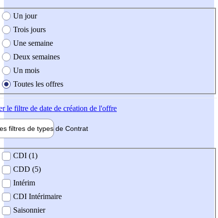
e création de l'offre
Un jour
Trois jours
Une semaine
Deux semaines
Un mois
Toutes les offres
er
le filtre de date de création de l'offre
les filtres de types de
Contrat
de contrat
CDI (1)
CDD (5)
Intérim
CDI Intérimaire
Saisonnier