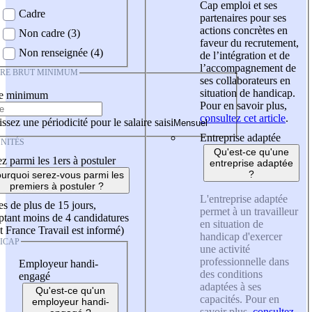
Cap emploi et ses
Cadre
partenaires pour ses
actions concrètes en
Non cadre (3)
faveur du recrutement,
Non renseignée (4)
de l’intégration et de
l’accompagnement de
IRE BRUT MINIMUM
ses collaborateurs en
situation de handicap.
re minimum
Pour en savoir plus,
consultez cet article
.
ssez une périodicité pour le salaire saisi
Entreprise adaptée
NITÉS
Qu'est-ce qu'une
z parmi les 1ers à postuler
entreprise adaptée
?
urquoi serez-vous parmi les
premiers à postuler ?
L'entreprise adaptée
es de plus de 15 jours,
permet à un travailleur
tant moins de 4 candidatures
en situation de
t France Travail est informé)
handicap d'exercer
ICAP
une activité
professionnelle dans
Employeur handi-
des conditions
engagé
adaptées à ses
Qu'est-ce qu'un
capacités. Pour en
employeur handi-
savoir plus,
consultez