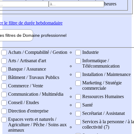
heures
er
le filtre de durée hebdomadaire
les filtres de
Domaine pro
fessionnel
ne professionel
Achats / Comptabilité / Gestion
Industrie
Arts / Artisanat d'art
Informatique /
Télécommunication
Banque / Assurance
Installation / Maintenance
Bâtiment / Travaux Publics
Marketing / Stratégie
Commerce / Vente
commerciale
Communication / Multimédia
Ressources Humaines
Conseil / Etudes
Santé
Direction d'entreprise
Secrétariat / Assistanat
Espaces verts et naturels /
Services à la personne / à l
Agriculture / Pêche / Soins aux
collectivité (7)
animaux