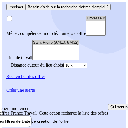
Imprimer
Besoin d'aide sur la recherche d'offres d'emploi ?
Métier, compétence, mot-clé, numéro d'offre
Lieu de travail
Distance autour du lieu choisi
Rechercher
des offres
Créer une alerte
Qui sont n
icher uniquement
 offres France Travail
Cette action recharge la liste des offres
les filtres de
Date de création
de l'offre