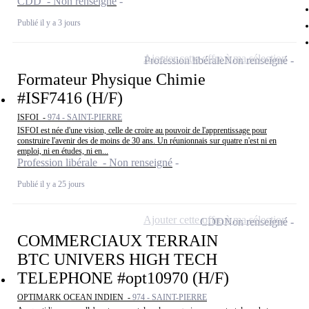
CDD - Non renseigné
Publié il y a 3 jours
Ajouter cette offre à ma sélection
Profession libérale
Non renseigné
Formateur Physique Chimie
#ISF7416 (H/F)
ISFOI -
974 - SAINT-PIERRE
ISFOI est née d'une vision, celle de croire au pouvoir de l'apprentissage pour
construire l'avenir des de moins de 30 ans. Un réunionnais sur quatre n'est ni en
emploi, ni en études, ni en...
Profession libérale - Non renseigné
Publié il y a 25 jours
Ajouter cette offre à ma sélection
CDD
Non renseigné
COMMERCIAUX TERRAIN
BTC UNIVERS HIGH TECH
TELEPHONE #opt10970 (H/F)
OPTIMARK OCEAN INDIEN -
974 - SAINT-PIERRE