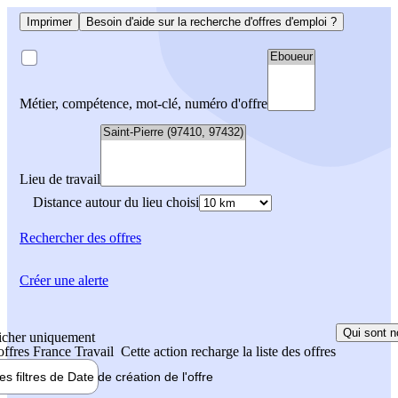
Imprimer
Besoin d'aide sur la recherche d'offres d'emploi ?
Métier, compétence, mot-clé, numéro d'offre
Lieu de travail
Distance autour du lieu choisi
Rechercher
des offres
Créer une alerte
Qui sont n
icher uniquement
 offres France Travail
Cette action recharge la liste des offres
les filtres de
Date de création
de l'offre