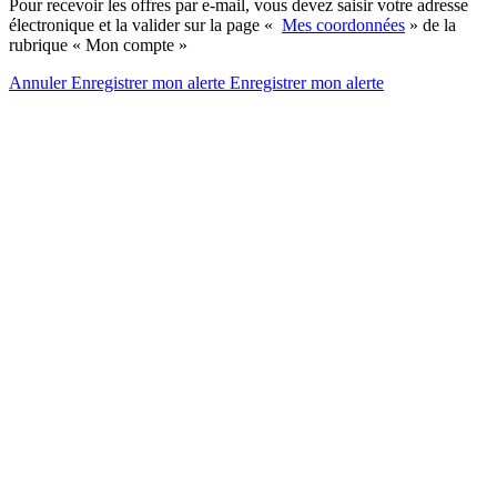
Pour recevoir les offres par e-mail, vous devez saisir votre adresse
électronique et la valider sur la page «
Mes coordonnées
» de la
rubrique « Mon compte »
Annuler
Enregistrer mon alerte
Enregistrer
mon alerte