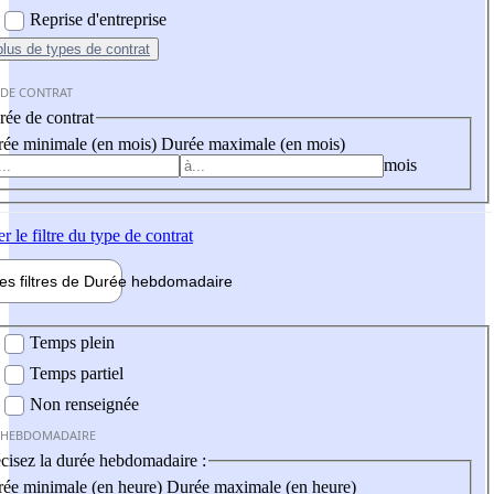
Reprise d'entreprise
plus
de types de contrat
 DE CONTRAT
ée de contrat
ée minimale (en mois)
Durée maximale (en mois)
mois
er
le filtre du type de contrat
les filtres de
Durée hebdo
madaire
 hebdomadaire
Temps plein
Temps partiel
Non renseignée
 HEBDOMADAIRE
cisez la durée hebdomadaire :
ée minimale (en heure)
Durée maximale (en heure)