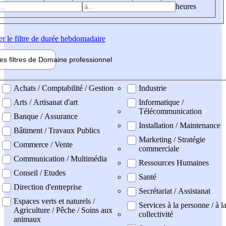
heures
er
le filtre de durée hebdomadaire
les filtres de
Domaine pro
fessionnel
ne professionel
Achats / Comptabilité / Gestion
Industrie
Arts / Artisanat d'art
Informatique /
Télécommunication
Banque / Assurance
Installation / Maintenance
Bâtiment / Travaux Publics
Marketing / Stratégie
Commerce / Vente
commerciale
Communication / Multimédia
Ressources Humaines
Conseil / Etudes
Santé
Direction d'entreprise
Secrétariat / Assistanat
Espaces verts et naturels /
Services à la personne / à l
Agriculture / Pêche / Soins aux
collectivité
animaux