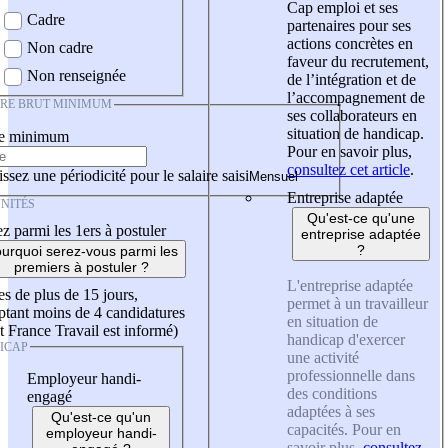
Cap emploi et ses
Cadre
partenaires pour ses
actions concrètes en
Non cadre
faveur du recrutement,
Non renseignée
de l’intégration et de
l’accompagnement de
IRE BRUT MINIMUM
ses collaborateurs en
situation de handicap.
re minimum
Pour en savoir plus,
consultez cet article
.
ssez une périodicité pour le salaire saisi
Entreprise adaptée
NITÉS
Qu'est-ce qu'une
z parmi les 1ers à postuler
entreprise adaptée
?
urquoi serez-vous parmi les
premiers à postuler ?
L'entreprise adaptée
es de plus de 15 jours,
permet à un travailleur
tant moins de 4 candidatures
en situation de
t France Travail est informé)
handicap d'exercer
ICAP
une activité
professionnelle dans
Employeur handi-
des conditions
engagé
adaptées à ses
Qu'est-ce qu'un
capacités. Pour en
employeur handi-
savoir plus,
consultez