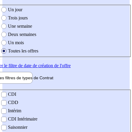
e création de l'offre
Un jour
Trois jours
Une semaine
Deux semaines
Un mois
Toutes les offres
er
le filtre de date de création de l'offre
les filtres de types de
Contrat
de contrat
CDI
CDD
Intérim
CDI Intérimaire
Saisonnier