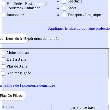
Spectacle
Hôtellerie - Restauration /
Tourisme / Animation
Sport
Immobilier
Transport / Logistique
Appliquer
le filtre du domaine professi
es filtres liés à l'
Expérience
demandée
ience demandée
Moins de 1 an
De 1 à 3 ans
Plus de 3 ans
Non renseignée
er
le filtre de l'expérience demandée
Plus De
Filtres
IFICATION
par France travail,