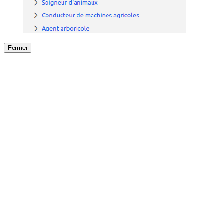
Fermer
Fermer
le détail de l'offre
/
Offre
sur
Offre précéden