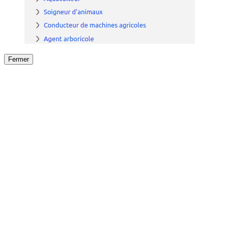
Fermer
Fermer
le détail de l'offre
/
Offre
sur
Offre précéden