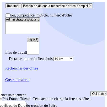
Imprimer
Besoin d'aide sur la recherche d'offres d'emploi ?
Métier, compétence, mot-clé, numéro d'offre
Lieu de travail
Distance autour du lieu choisi
Rechercher
des offres
Créer une alerte
Qui sont n
icher uniquement
 offres France Travail
Cette action recharge la liste des offres
les filtres de
Date de création
de l'offre