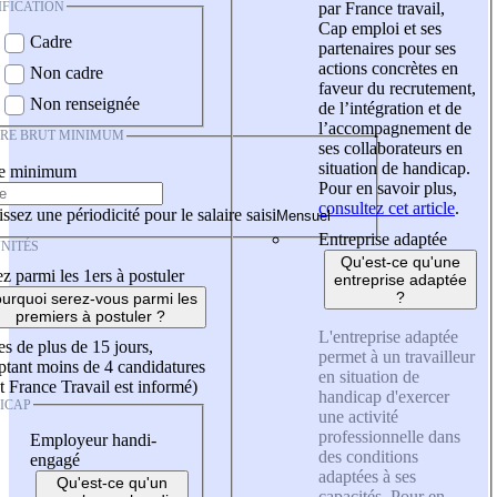
IFICATION
par France travail,
Cap emploi et ses
Cadre
partenaires pour ses
actions concrètes en
Non cadre
faveur du recrutement,
Non renseignée
de l’intégration et de
l’accompagnement de
IRE BRUT MINIMUM
ses collaborateurs en
situation de handicap.
re minimum
Pour en savoir plus,
consultez cet article
.
ssez une périodicité pour le salaire saisi
Entreprise adaptée
NITÉS
Qu'est-ce qu'une
z parmi les 1ers à postuler
entreprise adaptée
?
urquoi serez-vous parmi les
premiers à postuler ?
L'entreprise adaptée
es de plus de 15 jours,
permet à un travailleur
tant moins de 4 candidatures
en situation de
t France Travail est informé)
handicap d'exercer
ICAP
une activité
professionnelle dans
Employeur handi-
des conditions
engagé
adaptées à ses
Qu'est-ce qu'un
capacités. Pour en