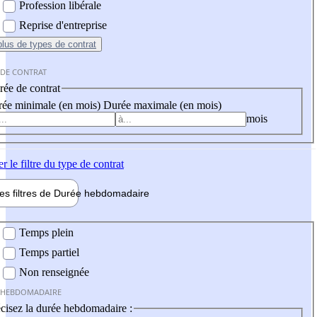
Profession libérale
Reprise d'entreprise
plus
de types de contrat
 DE CONTRAT
ée de contrat
ée minimale (en mois)
Durée maximale (en mois)
mois
er
le filtre du type de contrat
les filtres de
Durée hebdo
madaire
 hebdomadaire
Temps plein
Temps partiel
Non renseignée
 HEBDOMADAIRE
cisez la durée hebdomadaire :