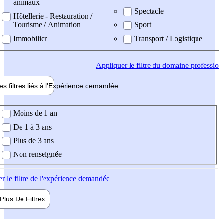
animaux
Spectacle
Hôtellerie - Restauration /
Tourisme / Animation
Sport
Immobilier
Transport / Logistique
Appliquer
le filtre du domaine professi
es filtres liés à l'
Expérience
demandée
ience demandée
Moins de 1 an
De 1 à 3 ans
Plus de 3 ans
Non renseignée
er
le filtre de l'expérience demandée
Plus De
Filtres