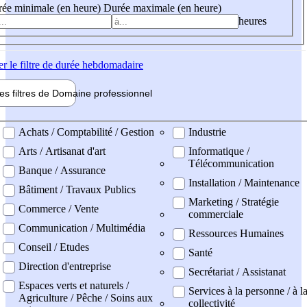
ée minimale (en heure)
Durée maximale (en heure)
heures
er
le filtre de durée hebdomadaire
les filtres de
Domaine pro
fessionnel
ne professionel
Achats / Comptabilité / Gestion
Industrie
Arts / Artisanat d'art
Informatique /
Télécommunication
Banque / Assurance
Installation / Maintenance
Bâtiment / Travaux Publics
Marketing / Stratégie
Commerce / Vente
commerciale
Communication / Multimédia
Ressources Humaines
Conseil / Etudes
Santé
Direction d'entreprise
Secrétariat / Assistanat
Espaces verts et naturels /
Services à la personne / à l
Agriculture / Pêche / Soins aux
collectivité