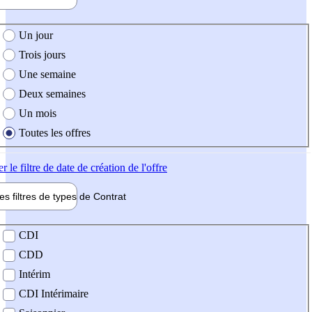
e création de l'offre
Un jour
Trois jours
Une semaine
Deux semaines
Un mois
Toutes les offres
er
le filtre de date de création de l'offre
les filtres de types de
Contrat
de contrat
CDI
CDD
Intérim
CDI Intérimaire