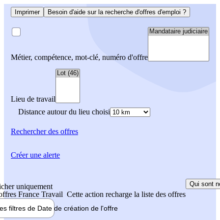
Imprimer
Besoin d'aide sur la recherche d'offres d'emploi ?
Métier, compétence, mot-clé, numéro d'offre
Lieu de travail
Distance autour du lieu choisi
Rechercher
des offres
Créer une alerte
Qui sont n
icher uniquement
 offres France Travail
Cette action recharge la liste des offres
les filtres de
Date de création
de l'offre