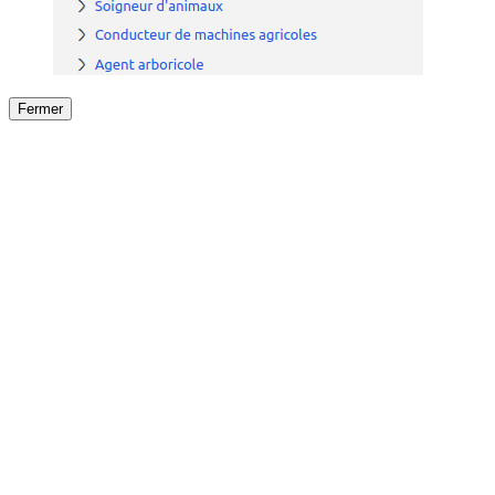
Fermer
Fermer
le détail de l'offre
/
Offre
sur
Offre précéden