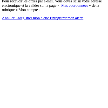
Pour recevoir les offres par e-mail, vous devez saisir votre adresse
électronique et la valider sur la page «
Mes coordonnées
» de la
rubrique « Mon compte »
Annuler
Enregistrer mon alerte
Enregistrer
mon alerte