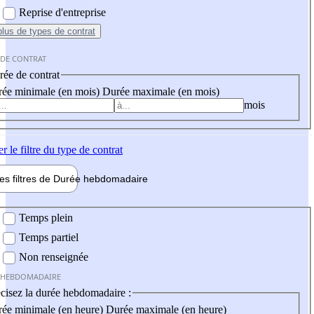
Reprise d'entreprise
plus
de types de contrat
 DE CONTRAT
ée de contrat
ée minimale (en mois)
Durée maximale (en mois)
mois
er
le filtre du type de contrat
les filtres de
Durée hebdo
madaire
 hebdomadaire
Temps plein
Temps partiel
Non renseignée
 HEBDOMADAIRE
cisez la durée hebdomadaire :
ée minimale (en heure)
Durée maximale (en heure)