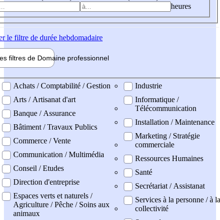
heures
er
le filtre de durée hebdomadaire
les filtres de
Domaine pro
fessionnel
ne professionel
Achats / Comptabilité / Gestion
Industrie
Arts / Artisanat d'art
Informatique /
Télécommunication
Banque / Assurance
Installation / Maintenance
Bâtiment / Travaux Publics
Marketing / Stratégie
Commerce / Vente
commerciale
Communication / Multimédia
Ressources Humaines
Conseil / Etudes
Santé
Direction d'entreprise
Secrétariat / Assistanat
Espaces verts et naturels /
Services à la personne / à l
Agriculture / Pêche / Soins aux
collectivité
animaux