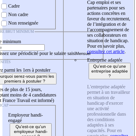
Cap emploi et ses
Cadre
partenaires pour ses
actions concrètes en
Non cadre
faveur du recrutement,
Non renseignée
de l’intégration et de
l’accompagnement de
IRE BRUT MINIMUM
ses collaborateurs en
situation de handicap.
re minimum
Pour en savoir plus,
consultez cet article
.
ssez une périodicité pour le salaire saisi
Entreprise adaptée
NITÉS
Qu'est-ce qu'une
z parmi les 1ers à postuler
entreprise adaptée
?
urquoi serez-vous parmi les
premiers à postuler ?
L'entreprise adaptée
es de plus de 15 jours,
permet à un travailleur
tant moins de 4 candidatures
en situation de
t France Travail est informé)
handicap d'exercer
ICAP
une activité
professionnelle dans
Employeur handi-
des conditions
engagé
adaptées à ses
Qu'est-ce qu'un
capacités. Pour en
employeur handi-
savoir plus,
consultez