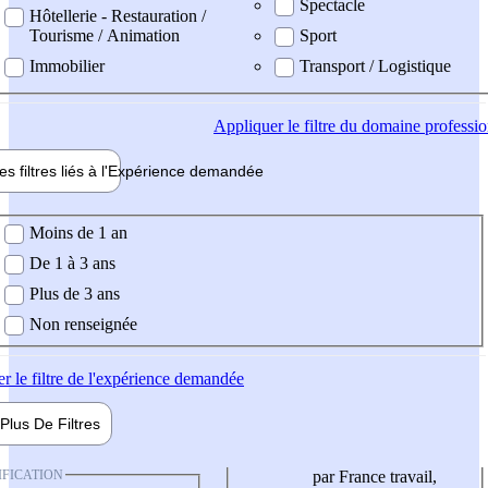
Spectacle
Hôtellerie - Restauration /
Tourisme / Animation
Sport
Immobilier
Transport / Logistique
Appliquer
le filtre du domaine professi
es filtres liés à l'
Expérience
demandée
ience demandée
Moins de 1 an
De 1 à 3 ans
Plus de 3 ans
Non renseignée
er
le filtre de l'expérience demandée
Plus De
Filtres
IFICATION
par France travail,