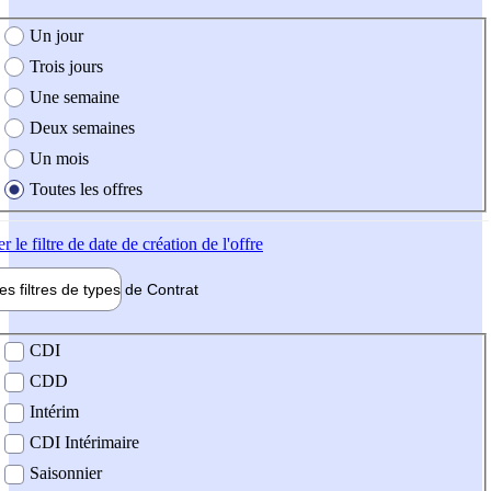
e création de l'offre
Un jour
Trois jours
Une semaine
Deux semaines
Un mois
Toutes les offres
er
le filtre de date de création de l'offre
les filtres de types de
Contrat
de contrat
CDI
CDD
Intérim
CDI Intérimaire
Saisonnier