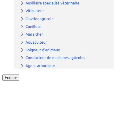
Fermer
Fermer
le détail de l'offre
/
Offre
sur
Offre précéden