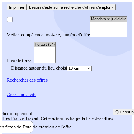
Imprimer
Besoin d'aide sur la recherche d'offres d'emploi ?
Métier, compétence, mot-clé, numéro d'offre
Lieu de travail
Distance autour du lieu choisi
Rechercher
des offres
Créer une alerte
Qui sont n
icher uniquement
 offres France Travail
Cette action recharge la liste des offres
les filtres de
Date de création
de l'offre