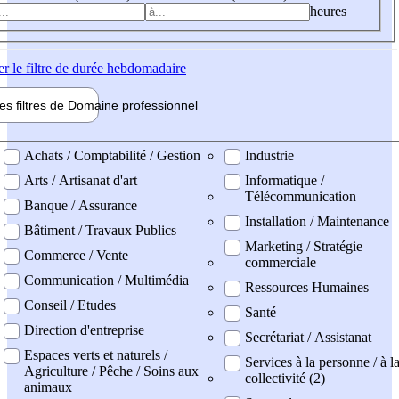
heures
er
le filtre de durée hebdomadaire
les filtres de
Domaine pro
fessionnel
ne professionel
Achats / Comptabilité / Gestion
Industrie
Arts / Artisanat d'art
Informatique /
Télécommunication
Banque / Assurance
Installation / Maintenance
Bâtiment / Travaux Publics
Marketing / Stratégie
Commerce / Vente
commerciale
Communication / Multimédia
Ressources Humaines
Conseil / Etudes
Santé
Direction d'entreprise
Secrétariat / Assistanat
Espaces verts et naturels /
Services à la personne / à l
Agriculture / Pêche / Soins aux
collectivité (2)
animaux