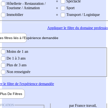
Spectacle
Hôtellerie - Restauration /
Tourisme / Animation
Sport
Immobilier
Transport / Logistique
Appliquer
le filtre du domaine professi
es filtres liés à l'
Expérience
demandée
ience demandée
Moins de 1 an
De 1 à 3 ans
Plus de 3 ans
Non renseignée
er
le filtre de l'expérience demandée
Plus De
Filtres
IFICATION
par France travail,