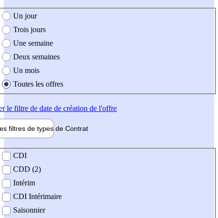
e création de l'offre
Un jour
Trois jours
Une semaine
Deux semaines
Un mois
Toutes les offres
er
le filtre de date de création de l'offre
les filtres de types de
Contrat
de contrat
CDI
CDD (2)
Intérim
CDI Intérimaire
Saisonnier