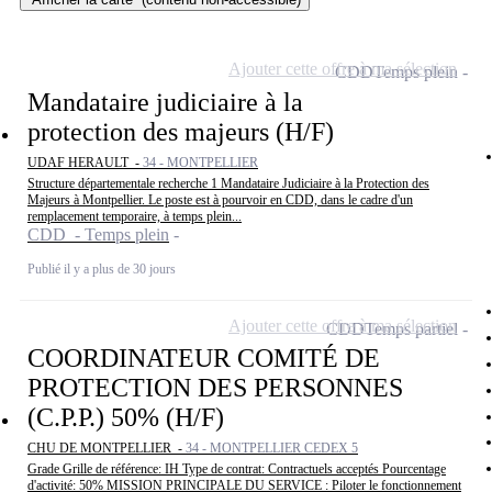
Ajouter cette offre à ma sélection
CDD
Temps plein
Mandataire judiciaire à la
protection des majeurs (H/F)
UDAF HERAULT -
34 - MONTPELLIER
Structure départementale recherche 1 Mandataire Judiciaire à la Protection des
Majeurs à Montpellier. Le poste est à pourvoir en CDD, dans le cadre d'un
remplacement temporaire, à temps plein...
CDD - Temps plein
Publié il y a plus de 30 jours
Ajouter cette offre à ma sélection
CDD
Temps partiel
COORDINATEUR COMITÉ DE
PROTECTION DES PERSONNES
(C.P.P.) 50% (H/F)
CHU DE MONTPELLIER -
34 - MONTPELLIER CEDEX 5
Grade Grille de référence: IH Type de contrat: Contractuels acceptés Pourcentage
d'activité: 50% MISSION PRINCIPALE DU SERVICE : Piloter le fonctionnement