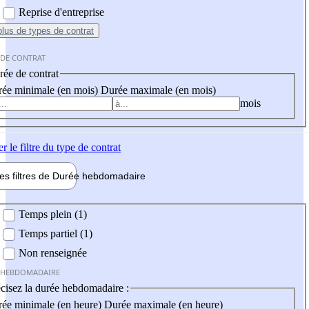
Reprise d'entreprise
plus
de types de contrat
 DE CONTRAT
ée de contrat
ée minimale (en mois)
Durée maximale (en mois)
mois
er
le filtre du type de contrat
les filtres de
Durée hebdo
madaire
 hebdomadaire
Temps plein (1)
Temps partiel (1)
Non renseignée
 HEBDOMADAIRE
cisez la durée hebdomadaire :
ée minimale (en heure)
Durée maximale (en heure)