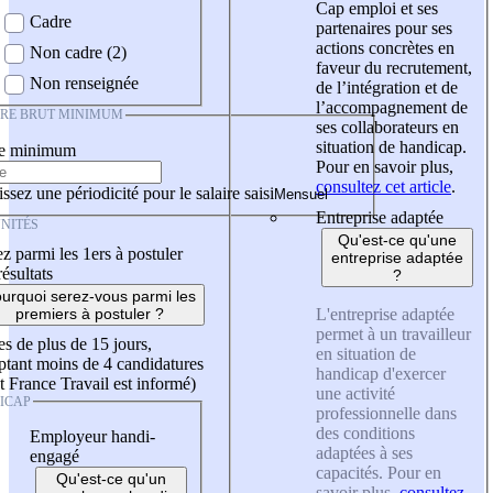
Cap emploi et ses
Cadre
partenaires pour ses
actions concrètes en
Non cadre (2)
faveur du recrutement,
Non renseignée
de l’intégration et de
l’accompagnement de
IRE BRUT MINIMUM
ses collaborateurs en
situation de handicap.
re minimum
Pour en savoir plus,
consultez cet article
.
ssez une périodicité pour le salaire saisi
Entreprise adaptée
NITÉS
Qu'est-ce qu'une
z parmi les 1ers à postuler
entreprise adaptée
résultats
?
urquoi serez-vous parmi les
L'entreprise adaptée
premiers à postuler ?
permet à un travailleur
es de plus de 15 jours,
en situation de
tant moins de 4 candidatures
handicap d'exercer
t France Travail est informé)
une activité
ICAP
professionnelle dans
des conditions
Employeur handi-
adaptées à ses
engagé
capacités. Pour en
Qu'est-ce qu'un
savoir plus,
consultez