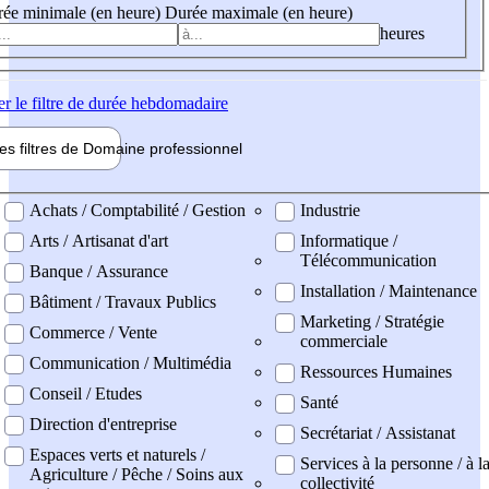
ée minimale (en heure)
Durée maximale (en heure)
heures
er
le filtre de durée hebdomadaire
les filtres de
Domaine pro
fessionnel
ne professionel
Achats / Comptabilité / Gestion
Industrie
Arts / Artisanat d'art
Informatique /
Télécommunication
Banque / Assurance
Installation / Maintenance
Bâtiment / Travaux Publics
Marketing / Stratégie
Commerce / Vente
commerciale
Communication / Multimédia
Ressources Humaines
Conseil / Etudes
Santé
Direction d'entreprise
Secrétariat / Assistanat
Espaces verts et naturels /
Services à la personne / à l
Agriculture / Pêche / Soins aux
collectivité