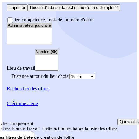
Imprimer
Besoin d'aide sur la recherche d'offres d'emploi ?
Métier, compétence, mot-clé, numéro d'offre
Lieu de travail
Distance autour du lieu choisi
Rechercher
des offres
Créer une alerte
Qui sont n
icher uniquement
 offres France Travail
Cette action recharge la liste des offres
les filtres de
Date de création
de l'offre