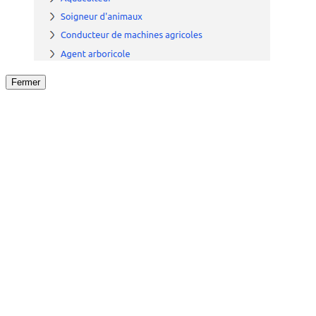
Fermer
Fermer
le détail de l'offre
/
Offre
sur
Offre précéden