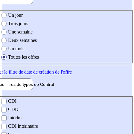
e création de l'offre
Un jour
Trois jours
Une semaine
Deux semaines
Un mois
Toutes les offres
er
le filtre de date de création de l'offre
les filtres de types de
Contrat
de contrat
CDI
CDD
Intérim
CDI Intérimaire