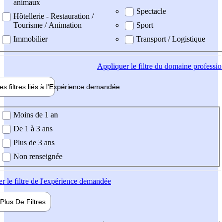
animaux
Spectacle
Hôtellerie - Restauration /
Tourisme / Animation
Sport
Immobilier
Transport / Logistique
Appliquer
le filtre du domaine professi
es filtres liés à l'
Expérience
demandée
ience demandée
Moins de 1 an
De 1 à 3 ans
Plus de 3 ans
Non renseignée
er
le filtre de l'expérience demandée
Plus De
Filtres