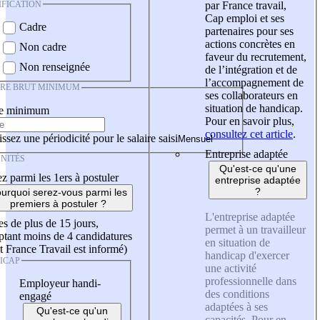
IFICATION
par France travail,
Cap emploi et ses
Cadre
partenaires pour ses
actions concrètes en
Non cadre
faveur du recrutement,
Non renseignée
de l’intégration et de
l’accompagnement de
IRE BRUT MINIMUM
ses collaborateurs en
situation de handicap.
re minimum
Pour en savoir plus,
consultez cet article
.
ssez une périodicité pour le salaire saisi
Entreprise adaptée
NITÉS
Qu'est-ce qu'une
z parmi les 1ers à postuler
entreprise adaptée
?
urquoi serez-vous parmi les
premiers à postuler ?
L'entreprise adaptée
es de plus de 15 jours,
permet à un travailleur
tant moins de 4 candidatures
en situation de
t France Travail est informé)
handicap d'exercer
ICAP
une activité
professionnelle dans
Employeur handi-
des conditions
engagé
adaptées à ses
Qu'est-ce qu'un
capacités. Pour en