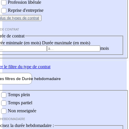
Profession libérale
Reprise d'entreprise
plus
de types de contrat
 DE CONTRAT
ée de contrat
ée minimale (en mois)
Durée maximale (en mois)
mois
er
le filtre du type de contrat
les filtres de
Durée hebdo
madaire
 hebdomadaire
Temps plein
Temps partiel
Non renseignée
 HEBDOMADAIRE
cisez la durée hebdomadaire :