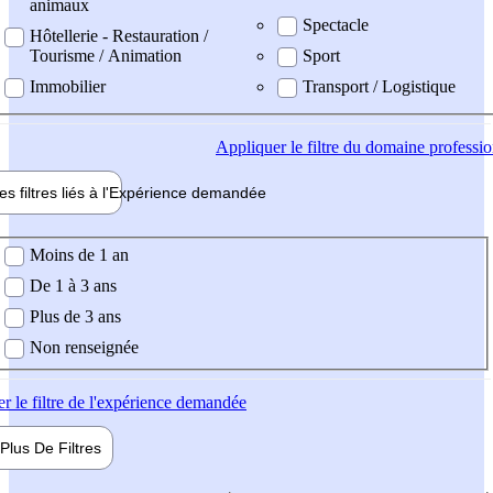
animaux
Spectacle
Hôtellerie - Restauration /
Tourisme / Animation
Sport
Immobilier
Transport / Logistique
Appliquer
le filtre du domaine professi
es filtres liés à l'
Expérience
demandée
ience demandée
Moins de 1 an
De 1 à 3 ans
Plus de 3 ans
Non renseignée
er
le filtre de l'expérience demandée
Plus De
Filtres