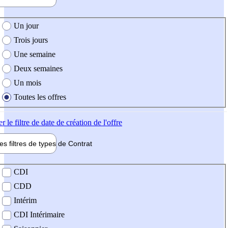
e création de l'offre
Un jour
Trois jours
Une semaine
Deux semaines
Un mois
Toutes les offres
er
le filtre de date de création de l'offre
les filtres de types de
Contrat
de contrat
CDI
CDD
Intérim
CDI Intérimaire