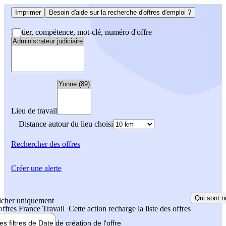
Imprimer
Besoin d'aide sur la recherche d'offres d'emploi ?
Métier, compétence, mot-clé, numéro d'offre
Lieu de travail
Distance autour du lieu choisi
Rechercher
des offres
Créer une alerte
Qui sont n
icher uniquement
 offres France Travail
Cette action recharge la liste des offres
les filtres de
Date de création
de l'offre