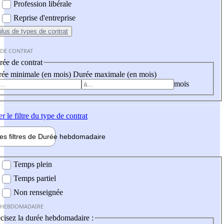
Profession libérale
Reprise d'entreprise
plus
de types de contrat
 DE CONTRAT
ée de contrat
ée minimale (en mois)
Durée maximale (en mois)
mois
er
le filtre du type de contrat
les filtres de
Durée hebdo
madaire
 hebdomadaire
Temps plein
Temps partiel
Non renseignée
 HEBDOMADAIRE
cisez la durée hebdomadaire :