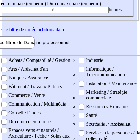
ée minimale (en heure)
Durée maximale (en heure)
heures
er
le filtre de durée hebdomadaire
les filtres de
Domaine pro
fessionnel
ne professionel
Achats / Comptabilité / Gestion
Industrie
Arts / Artisanat d'art
Informatique /
Télécommunication
Banque / Assurance
Installation / Maintenance
Bâtiment / Travaux Publics
Marketing / Stratégie
Commerce / Vente
commerciale
Communication / Multimédia
Ressources Humaines
Conseil / Etudes
Santé
Direction d'entreprise
Secrétariat / Assistanat
Espaces verts et naturels /
Services à la personne / à l
Agriculture / Pêche / Soins aux
collectivité