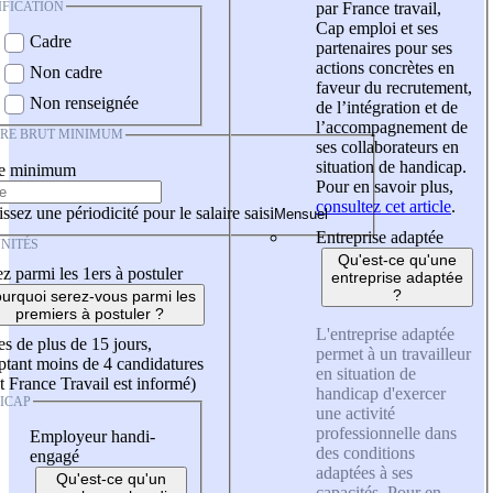
IFICATION
par France travail,
Cap emploi et ses
Cadre
partenaires pour ses
actions concrètes en
Non cadre
faveur du recrutement,
Non renseignée
de l’intégration et de
l’accompagnement de
IRE BRUT MINIMUM
ses collaborateurs en
situation de handicap.
re minimum
Pour en savoir plus,
consultez cet article
.
ssez une périodicité pour le salaire saisi
Entreprise adaptée
NITÉS
Qu'est-ce qu'une
z parmi les 1ers à postuler
entreprise adaptée
?
urquoi serez-vous parmi les
premiers à postuler ?
L'entreprise adaptée
es de plus de 15 jours,
permet à un travailleur
tant moins de 4 candidatures
en situation de
t France Travail est informé)
handicap d'exercer
ICAP
une activité
professionnelle dans
Employeur handi-
des conditions
engagé
adaptées à ses
Qu'est-ce qu'un
capacités. Pour en