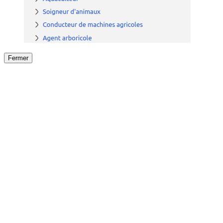
Fermer
Fermer
le détail de l'offre
/
Offre
sur
Offre précéden