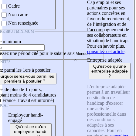
Cap emploi et ses
Cadre
partenaires pour ses
actions concrètes en
Non cadre
faveur du recrutement,
Non renseignée
de l’intégration et de
l’accompagnement de
IRE BRUT MINIMUM
ses collaborateurs en
situation de handicap.
re minimum
Pour en savoir plus,
consultez cet article
.
ssez une périodicité pour le salaire saisi
Entreprise adaptée
NITÉS
Qu'est-ce qu'une
z parmi les 1ers à postuler
entreprise adaptée
?
urquoi serez-vous parmi les
premiers à postuler ?
L'entreprise adaptée
es de plus de 15 jours,
permet à un travailleur
tant moins de 4 candidatures
en situation de
t France Travail est informé)
handicap d'exercer
ICAP
une activité
professionnelle dans
Employeur handi-
des conditions
engagé
adaptées à ses
Qu'est-ce qu'un
capacités. Pour en
employeur handi-
savoir plus,
consultez