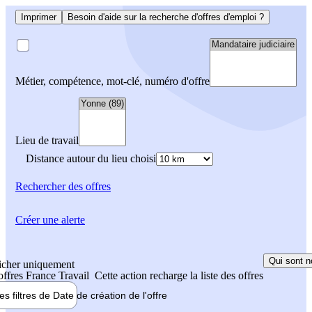
Imprimer
Besoin d'aide sur la recherche d'offres d'emploi ?
Métier, compétence, mot-clé, numéro d'offre
Lieu de travail
Distance autour du lieu choisi
Rechercher
des offres
Créer une alerte
Qui sont n
icher uniquement
 offres France Travail
Cette action recharge la liste des offres
les filtres de
Date de création
de l'offre