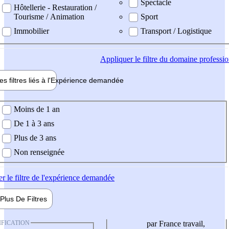
Spectacle
Hôtellerie - Restauration /
Tourisme / Animation
Sport
Immobilier
Transport / Logistique
Appliquer
le filtre du domaine professi
es filtres liés à l'
Expérience
demandée
ience demandée
Moins de 1 an
De 1 à 3 ans
Plus de 3 ans
Non renseignée
er
le filtre de l'expérience demandée
Plus De
Filtres
IFICATION
par France travail,