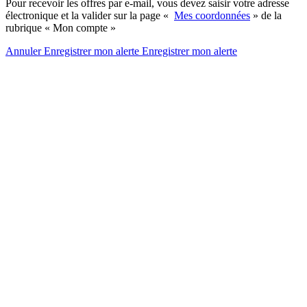
Pour recevoir les offres par e-mail, vous devez saisir votre adresse
électronique et la valider sur la page «
Mes coordonnées
» de la
rubrique « Mon compte »
Annuler
Enregistrer mon alerte
Enregistrer
mon alerte