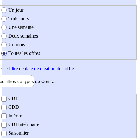
e création de l'offre
Un jour
Trois jours
Une semaine
Deux semaines
Un mois
Toutes les offres
er
le filtre de date de création de l'offre
les filtres de types de
Contrat
de contrat
CDI
CDD
Intérim
CDI Intérimaire
Saisonnier