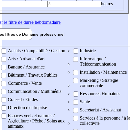
heures
er
le filtre de durée hebdomadaire
les filtres de
Domaine pro
fessionnel
ne professionel
Achats / Comptabilité / Gestion
Industrie
Arts / Artisanat d'art
Informatique /
Télécommunication
Banque / Assurance
Installation / Maintenance
Bâtiment / Travaux Publics
Marketing / Stratégie
Commerce / Vente
commerciale
Communication / Multimédia
Ressources Humaines
Conseil / Etudes
Santé
Direction d'entreprise
Secrétariat / Assistanat
Espaces verts et naturels /
Services à la personne / à l
Agriculture / Pêche / Soins aux
collectivité
animaux