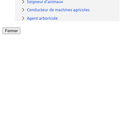
Fermer
Fermer
le détail de l'offre
/
Offre
sur
Offre précéden