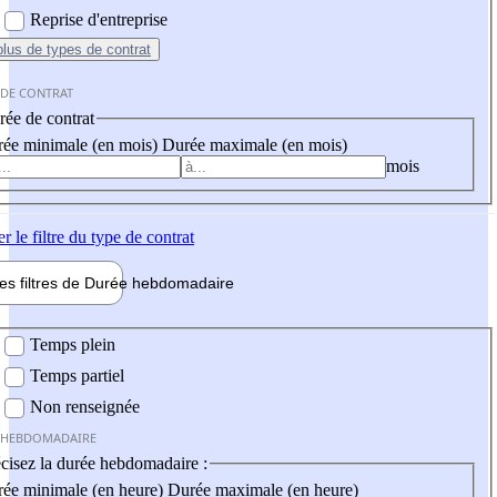
Reprise d'entreprise
plus
de types de contrat
 DE CONTRAT
ée de contrat
ée minimale (en mois)
Durée maximale (en mois)
mois
er
le filtre du type de contrat
les filtres de
Durée hebdo
madaire
 hebdomadaire
Temps plein
Temps partiel
Non renseignée
 HEBDOMADAIRE
cisez la durée hebdomadaire :
ée minimale (en heure)
Durée maximale (en heure)