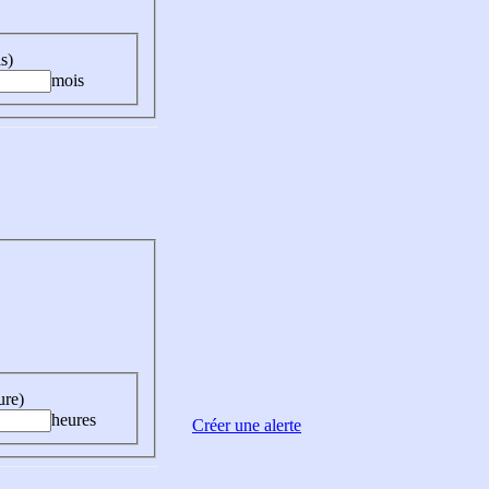
s)
mois
ure)
heures
Créer une alerte