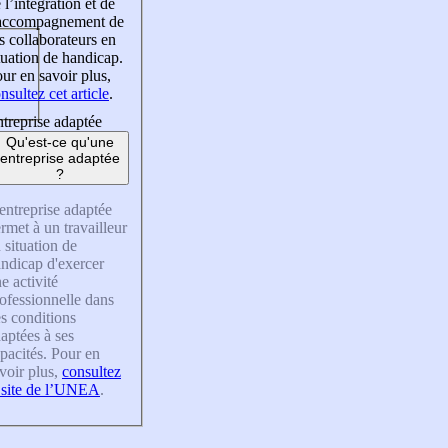
 l’intégration et de
’accompagnement de
s collaborateurs en
tuation de handicap.
ur en savoir plus,
nsultez cet article
.
treprise adaptée
Qu'est-ce qu'une
entreprise adaptée
?
entreprise adaptée
rmet à un travailleur
 situation de
ndicap d'exercer
e activité
ofessionnelle dans
s conditions
aptées à ses
pacités. Pour en
voir plus,
consultez
 site de l’UNEA
.