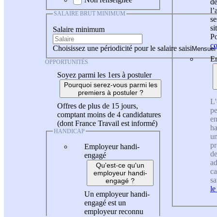
de
l
SALAIRE BRUT MINIMUM
se
si
Salaire minimum
Po
co
Choisissez une périodicité pour le salaire saisi
En
OPPORTUNITÉS
Soyez parmi les 1ers à postuler
Pourquoi serez-vous parmi les
premiers à postuler ?
L'
Offres de plus de 15 jours,
pe
comptant moins de 4 candidatures
en
(dont France Travail est informé)
ha
HANDICAP
un
pr
Employeur handi-
de
engagé
ad
Qu'est-ce qu'un
ca
employeur handi-
sa
engagé ?
le
Un employeur handi-
engagé est un
employeur reconnu