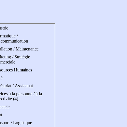
strie
rmatique /
écommunication
allation / Maintenance
eting / Stratégie
merciale
sources Humaines
té
étariat / Assistanat
ices à la personne / à la
ectivité (4)
ctacle
rt
sport / Logistique