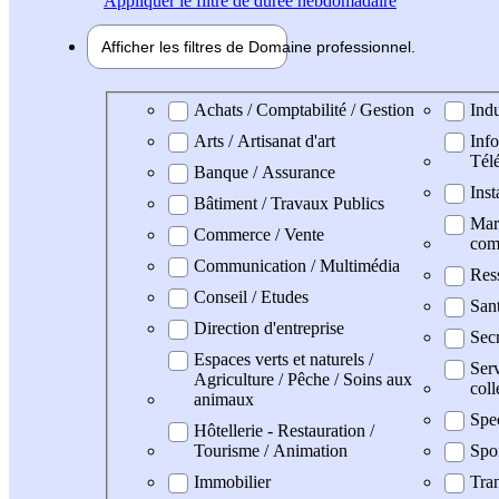
Appliquer
le filtre de durée hebdomadaire
Afficher les filtres de
Domaine pro
fessionnel
Domaine professionel
Achats / Comptabilité / Gestion
Indu
Arts / Artisanat d'art
Info
Tél
Banque / Assurance
Inst
Bâtiment / Travaux Publics
Mark
Commerce / Vente
com
Communication / Multimédia
Res
Conseil / Etudes
San
Direction d'entreprise
Secr
Espaces verts et naturels /
Serv
Agriculture / Pêche / Soins aux
coll
animaux
Spe
Hôtellerie - Restauration /
Tourisme / Animation
Spo
Immobilier
Tran