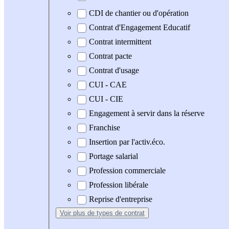
CDI de chantier ou d'opération
Contrat d'Engagement Educatif
Contrat intermittent
Contrat pacte
Contrat d'usage
CUI - CAE
CUI - CIE
Engagement à servir dans la réserve
Franchise
Insertion par l'activ.éco.
Portage salarial
Profession commerciale
Profession libérale
Reprise d'entreprise
Voir plus
de types de contrat