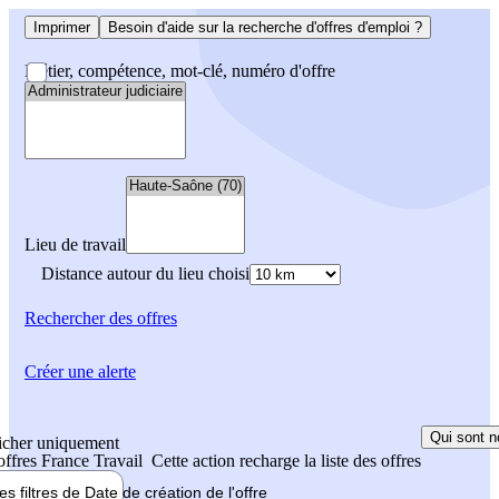
Imprimer
Besoin d'aide sur la recherche d'offres d'emploi ?
Métier, compétence, mot-clé, numéro d'offre
Lieu de travail
Distance autour du lieu choisi
Rechercher
des offres
Créer une alerte
Qui sont n
icher uniquement
 offres France Travail
Cette action recharge la liste des offres
les filtres de
Date de création
de l'offre