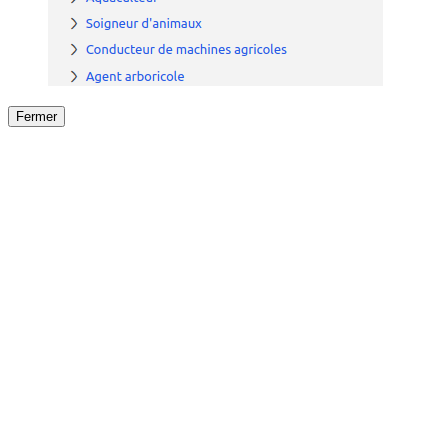
Fermer
Fermer
le détail de l'offre
/
Offre
sur
Offre précéden