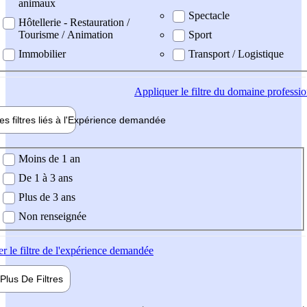
animaux
Spectacle
Hôtellerie - Restauration /
Tourisme / Animation
Sport
Immobilier
Transport / Logistique
Appliquer
le filtre du domaine professi
es filtres liés à l'
Expérience
demandée
ience demandée
Moins de 1 an
De 1 à 3 ans
Plus de 3 ans
Non renseignée
er
le filtre de l'expérience demandée
Plus De
Filtres