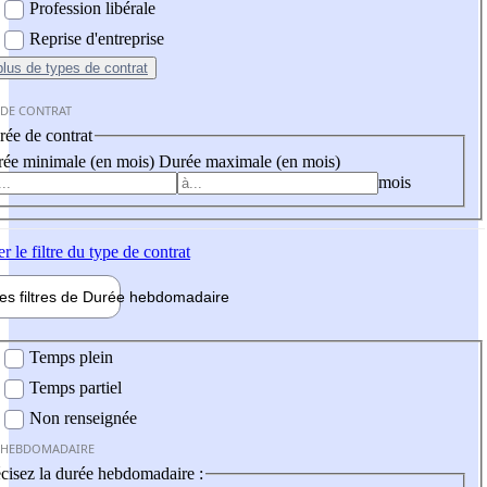
Profession libérale
Reprise d'entreprise
plus
de types de contrat
 DE CONTRAT
ée de contrat
ée minimale (en mois)
Durée maximale (en mois)
mois
er
le filtre du type de contrat
les filtres de
Durée hebdo
madaire
 hebdomadaire
Temps plein
Temps partiel
Non renseignée
 HEBDOMADAIRE
cisez la durée hebdomadaire :