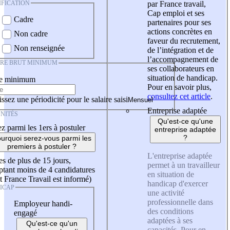
IFICATION
par France travail,
Cap emploi et ses
Cadre
partenaires pour ses
actions concrètes en
Non cadre
faveur du recrutement,
Non renseignée
de l’intégration et de
l’accompagnement de
IRE BRUT MINIMUM
ses collaborateurs en
situation de handicap.
re minimum
Pour en savoir plus,
consultez cet article
.
ssez une périodicité pour le salaire saisi
Entreprise adaptée
NITÉS
Qu'est-ce qu'une
z parmi les 1ers à postuler
entreprise adaptée
?
urquoi serez-vous parmi les
premiers à postuler ?
L'entreprise adaptée
es de plus de 15 jours,
permet à un travailleur
tant moins de 4 candidatures
en situation de
t France Travail est informé)
handicap d'exercer
ICAP
une activité
professionnelle dans
Employeur handi-
des conditions
engagé
adaptées à ses
Qu'est-ce qu'un
capacités. Pour en