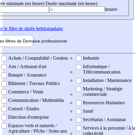
ée minimale (en heure)
Durée maximale (en heure)
heures
er
le filtre de durée hebdomadaire
les filtres de
Domaine pro
fessionnel
ne professionel
Achats / Comptabilité / Gestion
Industrie
Arts / Artisanat d'art
Informatique /
Télécommunication
Banque / Assurance
Installation / Maintenance
Bâtiment / Travaux Publics
Marketing / Stratégie
Commerce / Vente
commerciale
Communication / Multimédia
Ressources Humaines
Conseil / Etudes
Santé
Direction d'entreprise
Secrétariat / Assistanat
Espaces verts et naturels /
Services à la personne / à l
Agriculture / Pêche / Soins aux
collectivité