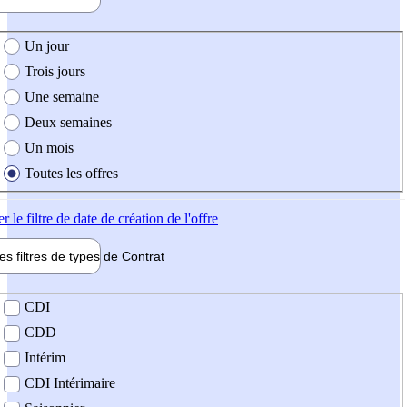
e création de l'offre
Un jour
Trois jours
Une semaine
Deux semaines
Un mois
Toutes les offres
er
le filtre de date de création de l'offre
les filtres de types de
Contrat
de contrat
CDI
CDD
Intérim
CDI Intérimaire