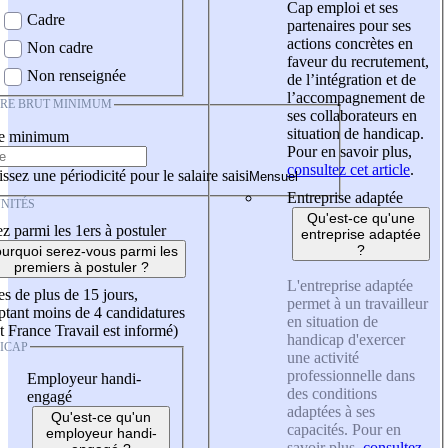
Cap emploi et ses
Cadre
partenaires pour ses
actions concrètes en
Non cadre
faveur du recrutement,
Non renseignée
de l’intégration et de
l’accompagnement de
IRE BRUT MINIMUM
ses collaborateurs en
situation de handicap.
re minimum
Pour en savoir plus,
consultez cet article
.
ssez une périodicité pour le salaire saisi
Entreprise adaptée
NITÉS
Qu'est-ce qu'une
z parmi les 1ers à postuler
entreprise adaptée
?
urquoi serez-vous parmi les
premiers à postuler ?
L'entreprise adaptée
es de plus de 15 jours,
permet à un travailleur
tant moins de 4 candidatures
en situation de
t France Travail est informé)
handicap d'exercer
ICAP
une activité
professionnelle dans
Employeur handi-
des conditions
engagé
adaptées à ses
Qu'est-ce qu'un
capacités. Pour en
employeur handi-
savoir plus,
consultez