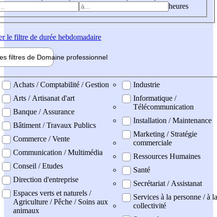
heures
er
le filtre de durée hebdomadaire
les filtres de
Domaine pro
fessionnel
ne professionel
Achats / Comptabilité / Gestion
Industrie
Arts / Artisanat d'art
Informatique /
Télécommunication
Banque / Assurance
Installation / Maintenance
Bâtiment / Travaux Publics
Marketing / Stratégie
Commerce / Vente
commerciale
Communication / Multimédia
Ressources Humaines
Conseil / Etudes
Santé
Direction d'entreprise
Secrétariat / Assistanat
Espaces verts et naturels /
Services à la personne / à l
Agriculture / Pêche / Soins aux
collectivité
animaux