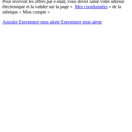
Pour recevoir les offres par e-mail, vous devez saisir votre adresse
électronique et la valider sur la page «
Mes coordonnées
» de la
rubrique « Mon compte »
Annuler
Enregistrer mon alerte
Enregistrer
mon alerte