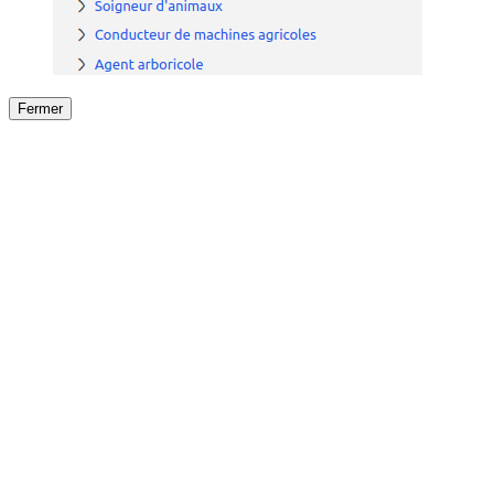
Fermer
Fermer
le détail de l'offre
/
Offre
sur
Offre précéden