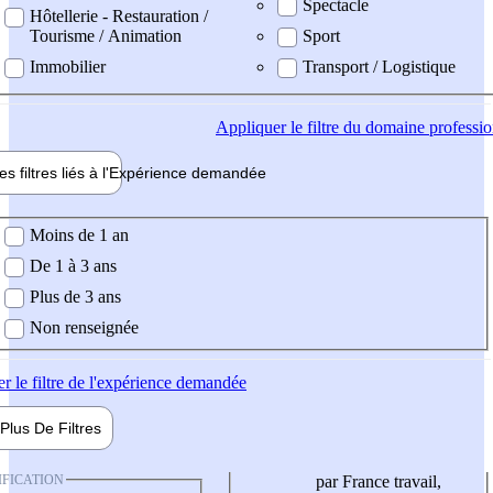
Spectacle
Hôtellerie - Restauration /
Tourisme / Animation
Sport
Immobilier
Transport / Logistique
Appliquer
le filtre du domaine professi
es filtres liés à l'
Expérience
demandée
ience demandée
Moins de 1 an
De 1 à 3 ans
Plus de 3 ans
Non renseignée
er
le filtre de l'expérience demandée
Plus De
Filtres
IFICATION
par France travail,