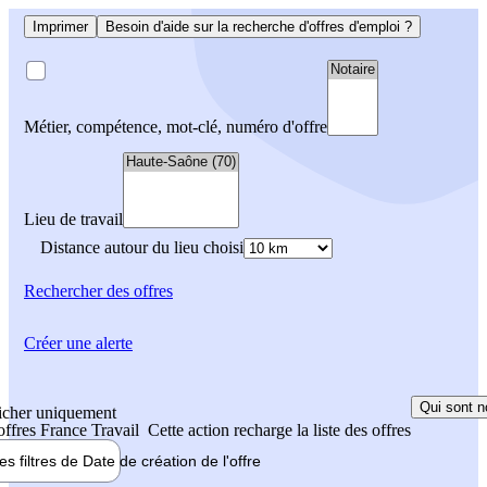
Imprimer
Besoin d'aide sur la recherche d'offres d'emploi ?
Métier, compétence, mot-clé, numéro d'offre
Lieu de travail
Distance autour du lieu choisi
Rechercher
des offres
Créer une alerte
Qui sont n
icher uniquement
 offres France Travail
Cette action recharge la liste des offres
les filtres de
Date de création
de l'offre