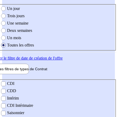
e création de l'offre
Un jour
Trois jours
Une semaine
Deux semaines
Un mois
Toutes les offres
er
le filtre de date de création de l'offre
les filtres de types de
Contrat
de contrat
CDI
CDD
Intérim
CDI Intérimaire
Saisonnier