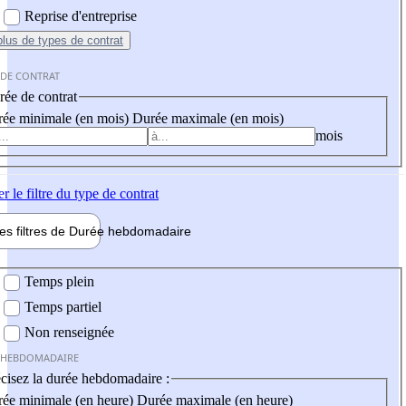
Reprise d'entreprise
plus
de types de contrat
 DE CONTRAT
ée de contrat
ée minimale (en mois)
Durée maximale (en mois)
mois
er
le filtre du type de contrat
les filtres de
Durée hebdo
madaire
 hebdomadaire
Temps plein
Temps partiel
Non renseignée
 HEBDOMADAIRE
cisez la durée hebdomadaire :
ée minimale (en heure)
Durée maximale (en heure)