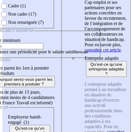
Cap emploi et ses
Cadre (1)
partenaires pour ses
actions concrètes en
Non cadre (17)
faveur du recrutement,
Non renseignée (7)
de l’intégration et de
l’accompagnement de
IRE BRUT MINIMUM
ses collaborateurs en
situation de handicap.
re minimum
Pour en savoir plus,
consultez cet article
.
ssez une périodicité pour le salaire saisi
Entreprise adaptée
NITÉS
Qu'est-ce qu'une
z parmi les 1ers à postuler
entreprise adaptée
résultats
?
urquoi serez-vous parmi les
L'entreprise adaptée
premiers à postuler ?
permet à un travailleur
es de plus de 15 jours,
en situation de
tant moins de 4 candidatures
handicap d'exercer
t France Travail est informé)
une activité
ICAP
professionnelle dans
des conditions
Employeur handi-
adaptées à ses
engagé (1)
capacités. Pour en
Qu'est-ce qu'un
savoir plus,
consultez