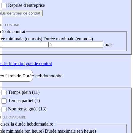
Reprise d'entreprise
plus
de types de contrat
 DE CONTRAT
ée de contrat
ée minimale (en mois)
Durée maximale (en mois)
mois
er
le filtre du type de contrat
les filtres de
Durée hebdo
madaire
 hebdomadaire
Temps plein (11)
Temps partiel (1)
Non renseignée (13)
 HEBDOMADAIRE
cisez la durée hebdomadaire :
ée minimale (en heure)
Durée maximale (en heure)