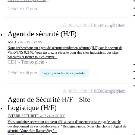
Publié il y a 17 jours
Ajouter cette offre à ma sélection
CDI
Temps plein
Agent de sécurité (H/F)
ASCI -
02 - VERVINS
Nous recherchons un agent de sécurité rondier en sécurité (H/F) sur le secteur de
VERVINS 02140. Vous assurez la sécurité pour des sites industriels, des sites
bancaires et mettez tout en œuvre...
CDI - Temps plein
Publié il y a 18 jours
Soyez parmi les 1ers à postuler
Ajouter cette offre à ma sélection
CDI
Temps plein
Agent de Sécurité H/F - Site
Logistique (H/F)
INTERR SECURITE -
02 - GAUCHY
Vous souhaitez relever un nouveau défi au sein d'une entreprise engagée dans le
développement de ses collaborateurs ? Rejoignez-nous. Nous cherchons 1 Agent de
sécurité. Votre rôle: Rattaché(e) à...