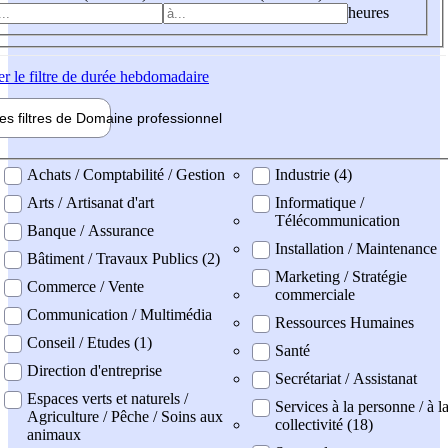
heures
er
le filtre de durée hebdomadaire
les filtres de
Domaine pro
fessionnel
ne professionel
Achats / Comptabilité / Gestion
Industrie (4)
Arts / Artisanat d'art
Informatique /
Télécommunication
Banque / Assurance
Installation / Maintenance
Bâtiment / Travaux Publics (2)
Marketing / Stratégie
Commerce / Vente
commerciale
Communication / Multimédia
Ressources Humaines
Conseil / Etudes (1)
Santé
Direction d'entreprise
Secrétariat / Assistanat
Espaces verts et naturels /
Services à la personne / à l
Agriculture / Pêche / Soins aux
collectivité (18)
animaux