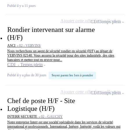
Publié il y a 11 jours
Ajouter cette offre à ma sélection
CDI
Temps plein
Rondier intervenant sur alarme
(H/F)
ASCI -
02 - VERVINS
Nous recherchons un agent de sécurité rondier en sécurité (H/F) au départ de
VERVINS 02140. Vous assurez la sécurité pour des sites industriels, des sites
bancaires et mettez tout en œuvre pour...
CDI - Temps plein
Publié il y a plus de 30 jours
Soyez parmi les 1ers à postuler
Ajouter cette offre à ma sélection
CDI
Temps plein
Chef de poste H/F - Site
Logistique (H/F)
INTERR SECURITE -
02 - GAUCHY
Notre entreprise Interr est une société spécialisée dans les services de sécurité
international et professionnels. International, Intègre, Intégrité, voilà les valeurs qui