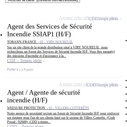
Ajouter cette offre à ma sélection
CDI
Temps plein
Agent des Services de Sécurité
Incendie SSIAP1 (H/F)
TORANN-FRANCE -
02 - VIRY-NOUREUIL
Sur un site client de la grande distribution situé à VIRY NOUREUIL, nous
recherchons un Agent des Services de Sécurité Incendie H/F. Vous êtes garant(e)
des missions d'incendie et d'assistance à la...
CDI - Temps plein
Publié il y a 9 jours
Ajouter cette offre à ma sélection
CDD
Temps plein
Agent / Agente de sécurité
incendie (H/F)
WEESURE PROTECTION -
02 - VILLERS-COTTERÊTS
Notre agence de proximité recrute un Agent de Sécurité Incendie H/F pour renforcer
ses équipes pour l'un de ses clients basé sur le secteur de Villers Cotterêts. (Code
Postal - 02600) -CDD à temps...
CDD - Temps plein