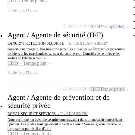
CDI - Temps plein
Publié il y a 23 jours
Ajouter cette offre à ma sélection
CDD
Temps plein
Agent / Agente de sécurité (H/F)
LANCRY PROTECTION SECURITE -
02 - CHÂTEAU-THIERRY
Au sein d'un magasin, vos missions seront les suivantes: - Sécuriser les personnes,
les biens et les marchandises au sein du commerce. - Contrôler les entrées et les
sorties de l'établissement. -...
CDD - Temps plein
Publié il y a 23 jours
Ajouter cette offre à ma sélection
CDD
Temps partiel
Agent / Agente de prévention et de
sécurité privée
ROYAL SECURITE SERVICES -
02 - ST QUENTIN
Nous recrutons un agent de sécurité pour travailler dans un magasin situé à Saint-
Quentin. Les postes sont également ouverts à Laon et Soissons, sous réserve de
disposer du permis B et d'un...
CDD - Temps partiel