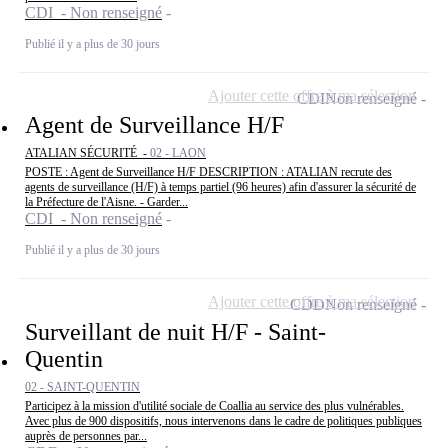
CDI - Non renseigné
Publié il y a plus de 30 jours
Ajouter cette offre à ma sélection
CDI
Non renseigné
Agent de Surveillance H/F
ATALIAN SÉCURITÉ -
02 - LAON
POSTE : Agent de Surveillance H/F DESCRIPTION : ATALIAN recrute des
agents de surveillance (H/F) à temps partiel (96 heures) afin d'assurer la sécurité de
la Préfecture de l'Aisne. - Garder...
CDI - Non renseigné
Publié il y a plus de 30 jours
Ajouter cette offre à ma sélection
CDD
Non renseigné
Surveillant de nuit H/F - Saint-
Quentin
02 - SAINT-QUENTIN
Participez à la mission d'utilité sociale de Coallia au service des plus vulnérables.
Avec plus de 900 dispositifs, nous intervenons dans le cadre de politiques publiques
auprès de personnes par...