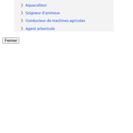
Fermer
Fermer
le détail de l'offre
/
Offre
sur
Offre précéden