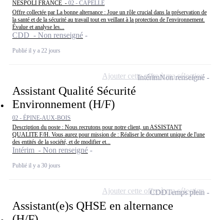
NESPOLI FRANCE -
02 - CAPELLE
Offre collectée par La bonne alternance : Joue un rôle crucial dans la préservation de
la santé et de la sécurité au travail tout en veillant à la protection de l'environnement.
Évalue et analyse les...
CDD - Non renseigné
Publié il y a 22 jours
Ajouter cette offre à ma sélection
Intérim
Non renseigné
Assistant Qualité Sécurité
Environnement (H/F)
02 - ÉPINE-AUX-BOIS
Description du poste : Nous recrutons pour notre client, un ASSISTANT
QUALITE F/H. Vous aurez pour mission de : Réaliser le document unique de l'une
des entités de la société, et de modifier et...
Intérim - Non renseigné
Publié il y a 30 jours
Ajouter cette offre à ma sélection
CDD
Temps plein
Assistant(e)s QHSE en alternance
(H/F)