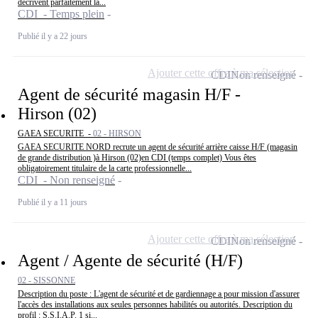
décrivent parfaitement la...
CDI - Temps plein
Publié il y a 22 jours
Ajouter cette offre à ma sélection
CDI
Non renseigné
Agent de sécurité magasin H/F -
Hirson (02)
GAEA SECURITE -
02 - HIRSON
GAEA SECURITE NORD recrute un agent de sécurité arrière caisse H/F (magasin
de grande distribution )à Hirson (02)en CDI (temps complet) Vous êtes
obligatoirement titulaire de la carte professionnelle...
CDI - Non renseigné
Publié il y a 11 jours
Ajouter cette offre à ma sélection
CDI
Non renseigné
Agent / Agente de sécurité (H/F)
02 - SISSONNE
Description du poste : L'agent de sécurité et de gardiennage a pour mission d'assurer
l'accès des installations aux seules personnes habilités ou autorités. Description du
profil : S.S.I.A.P. 1 si...