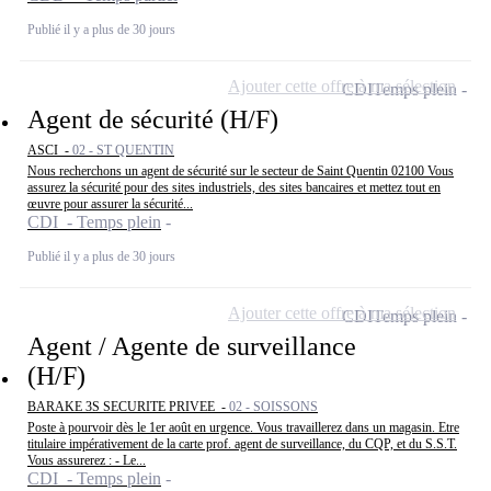
Publié il y a plus de 30 jours
Ajouter cette offre à ma sélection
CDI
Temps plein
Agent de sécurité (H/F)
ASCI -
02 - ST QUENTIN
Nous recherchons un agent de sécurité sur le secteur de Saint Quentin 02100 Vous
assurez la sécurité pour des sites industriels, des sites bancaires et mettez tout en
œuvre pour assurer la sécurité...
CDI - Temps plein
Publié il y a plus de 30 jours
Ajouter cette offre à ma sélection
CDI
Temps plein
Agent / Agente de surveillance
(H/F)
BARAKE 3S SECURITE PRIVEE -
02 - SOISSONS
Poste à pourvoir dès le 1er août en urgence. Vous travaillerez dans un magasin. Etre
titulaire impérativement de la carte prof. agent de surveillance, du CQP, et du S.S.T.
Vous assurerez : - Le...
CDI - Temps plein