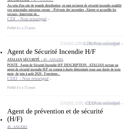
Au sein d'un site de grande distribution, en tant qu'agent de sécurité incendie qualifié
vos principales missions seront : -Prévenir des incendies -Alerter et accueillir les
secours -Intervenir de...
CDI - Non renseigné
Publié il y a 13 jours
Ajouter cette offre à ma sélection
CDD
Non renseigné
Agent de Sécurité Incendie H/F
ATALIAN SÉCURITÉ -
49 - ANGERS
POSTE : Agent de Sécurité Incendie H/F DESCRIPTION : ATALIAN recrute un
agent de sécurité incendie H/F en contrat à durée déterminée pour une durée de trois
mois, de juin à août 2026 : Fonctions...
CDD - Non renseigné
Publié il y a 15 jours
Ajouter cette offre à ma sélection
CDI
Non renseigné
Agent de prévention et de sécurité
(H/F)
49 - ANGERS