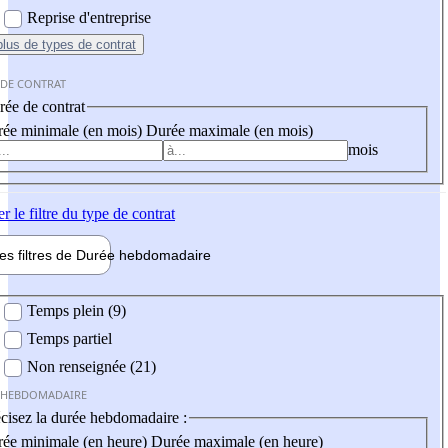
Reprise d'entreprise
plus
de types de contrat
 DE CONTRAT
ée de contrat
ée minimale (en mois)
Durée maximale (en mois)
mois
er
le filtre du type de contrat
les filtres de
Durée hebdo
madaire
 hebdomadaire
Temps plein (9)
Temps partiel
Non renseignée (21)
 HEBDOMADAIRE
cisez la durée hebdomadaire :
ée minimale (en heure)
Durée maximale (en heure)