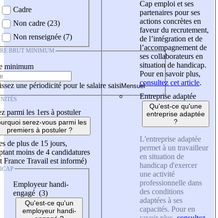
Cap emploi et ses
Cadre
partenaires pour ses
actions concrètes en
Non cadre (23)
faveur du recrutement,
Non renseignée (7)
de l’intégration et de
l’accompagnement de
IRE BRUT MINIMUM
ses collaborateurs en
situation de handicap.
re minimum
Pour en savoir plus,
consultez cet article
.
ssez une périodicité pour le salaire saisi
Entreprise adaptée
NITÉS
Qu'est-ce qu'une
z parmi les 1ers à postuler
entreprise adaptée
?
urquoi serez-vous parmi les
premiers à postuler ?
L'entreprise adaptée
es de plus de 15 jours,
permet à un travailleur
tant moins de 4 candidatures
en situation de
t France Travail est informé)
handicap d'exercer
ICAP
une activité
professionnelle dans
Employeur handi-
des conditions
engagé (3)
adaptées à ses
Qu'est-ce qu'un
capacités. Pour en
employeur handi-
savoir plus,
consultez