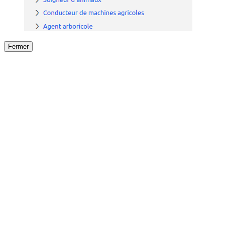
Fermer
Fermer
le détail de l'offre
/
Offre
sur
Offre précéden