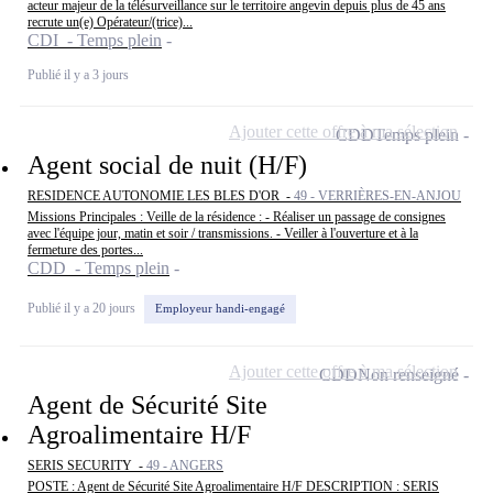
acteur majeur de la télésurveillance sur le territoire angevin depuis plus de 45 ans
recrute un(e) Opérateur/(trice)...
CDI - Temps plein
Publié il y a 3 jours
Ajouter cette offre à ma sélection
CDD
Temps plein
Agent social de nuit (H/F)
RESIDENCE AUTONOMIE LES BLES D'OR -
49 - VERRIÈRES-EN-ANJOU
Missions Principales : Veille de la résidence : - Réaliser un passage de consignes
avec l'équipe jour, matin et soir / transmissions. - Veiller à l'ouverture et à la
fermeture des portes...
CDD - Temps plein
Publié il y a 20 jours
Employeur handi-engagé
Ajouter cette offre à ma sélection
CDD
Non renseigné
Agent de Sécurité Site
Agroalimentaire H/F
SERIS SECURITY -
49 - ANGERS
POSTE : Agent de Sécurité Site Agroalimentaire H/F DESCRIPTION : SERIS