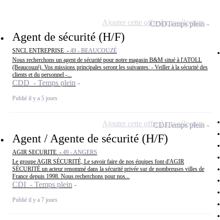
Ajouter cette offre à ma sélection
CDD
Temps plein
Agent de sécurité (H/F)
SNCL ENTREPRISE -
49 - BEAUCOUZÉ
Nous recherchons un agent de sécurité pour notre magasin B&M situé à l'ATOLL
(Beaucouzé). Vos missions principales seront les suivantes: - Veiller à la sécurité des
clients et du personnel -...
CDD - Temps plein
Publié il y a 5 jours
Ajouter cette offre à ma sélection
CDI
Temps plein
Agent / Agente de sécurité (H/F)
AGIR SECURITE -
49 - ANGERS
Le groupe AGIR SÉCURITÉ, Le savoir faire de nos équipes font d'AGIR
SÉCURITÉ un acteur renommé dans la sécurité privée sur de nombreuses villes de
France depuis 1998. Nous recherchons pour nos...
CDI - Temps plein
Publié il y a 7 jours