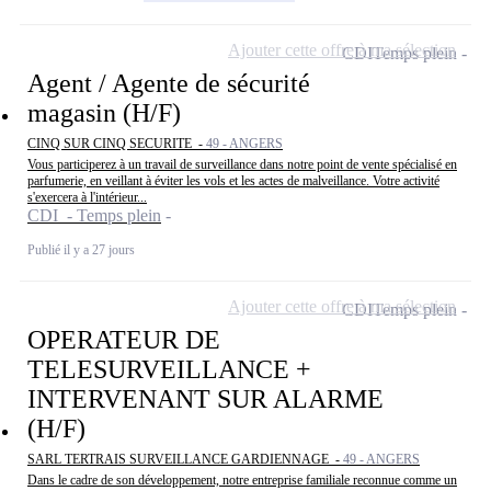
Ajouter cette offre à ma sélection
CDI
Temps plein
Agent / Agente de sécurité
magasin (H/F)
CINQ SUR CINQ SECURITE -
49 - ANGERS
Vous participerez à un travail de surveillance dans notre point de vente spécialisé en
parfumerie, en veillant à éviter les vols et les actes de malveillance. Votre activité
s'exercera à l'intérieur...
CDI - Temps plein
Publié il y a 27 jours
Ajouter cette offre à ma sélection
CDI
Temps plein
OPERATEUR DE
TELESURVEILLANCE +
INTERVENANT SUR ALARME
(H/F)
SARL TERTRAIS SURVEILLANCE GARDIENNAGE -
49 - ANGERS
Dans le cadre de son développement, notre entreprise familiale reconnue comme un