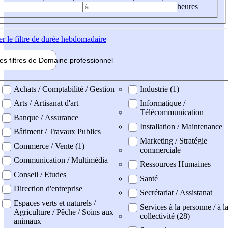
heures
er
le filtre de durée hebdomadaire
les filtres de
Domaine pro
fessionnel
ne professionel
Achats / Comptabilité / Gestion
Industrie (1)
Arts / Artisanat d'art
Informatique /
Télécommunication
Banque / Assurance
Installation / Maintenance
Bâtiment / Travaux Publics
Marketing / Stratégie
Commerce / Vente (1)
commerciale
Communication / Multimédia
Ressources Humaines
Conseil / Etudes
Santé
Direction d'entreprise
Secrétariat / Assistanat
Espaces verts et naturels /
Services à la personne / à l
Agriculture / Pêche / Soins aux
collectivité (28)
animaux