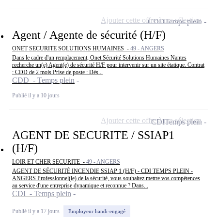
Ajouter cette offre à ma sélection
CDD
Temps plein
Agent / Agente de sécurité (H/F)
ONET SECURITE SOLUTIONS HUMAINES -
49 - ANGERS
Dans le cadre d'un remplacement, Onet Sécurité Solutions Humaines Nantes
recherche un(e) Agent(e) de sécurité H/F pour intervenir sur un site étatique. Contrat
: CDD de 2 mois Prise de poste : Dès...
CDD - Temps plein
Publié il y a 10 jours
Ajouter cette offre à ma sélection
CDI
Temps plein
AGENT DE SECURITE / SSIAP1
(H/F)
LOIR ET CHER SECURITE -
49 - ANGERS
AGENT DE SÉCURITÉ INCENDIE SSIAP 1 (H/F) - CDI TEMPS PLEIN -
ANGERS Professionnel(le) de la sécurité, vous souhaitez mettre vos compétences
au service d'une entreprise dynamique et reconnue ? Dans...
CDI - Temps plein
Publié il y a 17 jours
Employeur handi-engagé