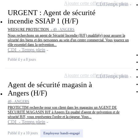
Ajouter cette offre à ma sélection
CDI
Temps plein
URGENT : Agent de sécurité
incendie SSIAP 1 (H/F)
WEESURE PROTECTION -
49 - ANGERS
Nous recherchons un agent de Sécurité Incendie (H/F) qualifié(e) pour assurer la
sécurité des biens et des personnes au sein d'un centre commercial. Vous jouerez un
rôle essentiel dans la prévention...
CDI - Temps plein
Publié il y a 8 jours
Ajouter cette offre à ma sélection
CDI
Temps plein
Agent de sécurité magasin à
Angers (H/F)
49 - ANGERS
PROTECTIM recherche pour son client dans les magasins un AGENT DE
SÉCURITÉ MAGASIN H/F à Angers En qualité d'agent de prévention et de
sécurité H/F, vous représentez l'ordre et la rigueur. Vous...
CDI - Temps plein
Publié il y a 10 jours
Employeur handi-engagé