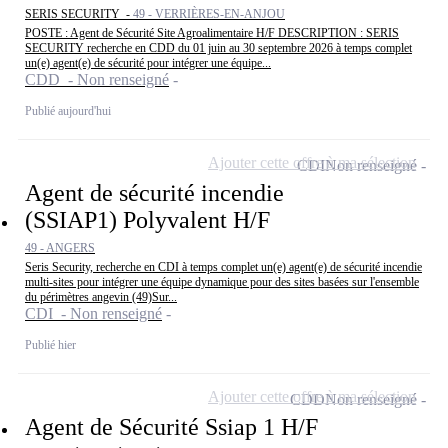
SERIS SECURITY -
49 - VERRIÈRES-EN-ANJOU
POSTE : Agent de Sécurité Site Agroalimentaire H/F DESCRIPTION : SERIS
SECURITY recherche en CDD du 01 juin au 30 septembre 2026 à temps complet
un(e) agent(e) de sécurité pour intégrer une équipe...
CDD - Non renseigné
Publié aujourd'hui
Ajouter cette offre à ma sélection
CDI
Non renseigné
Agent de sécurité incendie
(SSIAP1) Polyvalent H/F
49 - ANGERS
Seris Security, recherche en CDI à temps complet un(e) agent(e) de sécurité incendie
multi-sites pour intégrer une équipe dynamique pour des sites basées sur l'ensemble
du périmètres angevin (49)Sur...
CDI - Non renseigné
Publié hier
Ajouter cette offre à ma sélection
CDD
Non renseigné
Agent de Sécurité Ssiap 1 H/F