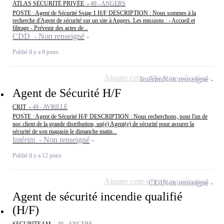
ATLAS SÉCURITÉ PRIVÉE -
49 - ANGERS
POSTE : Agent de Sécurité Ssiap 1 H/F DESCRIPTION : Nous sommes à la
recherche d'Agent de sécurité sur un site à Angers. Les missions : - Accueil et
filtrage - Prévenir des actes de...
CDD - Non renseigné
Publié il y a 8 jours
Ajouter cette offre à ma sélection
Intérim
Non renseigné
Agent de Sécurité H/F
CRIT -
49 - AVRILLÉ
POSTE : Agent de Sécurité H/F DESCRIPTION : Nous recherchons, pour l'un de
noc client de la grande distribution, un(e) Agent(e) de sécurité pour assurer la
sécurité de son magasin le dimanche matin...
Intérim - Non renseigné
Publié il y a 12 jours
Ajouter cette offre à ma sélection
CDI
Non renseigné
Agent de sécurité incendie qualifié
(H/F)
SECURITEAM -
49 - ANGERS