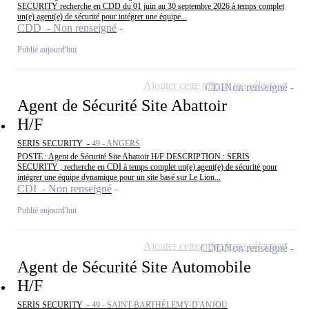
SECURITY recherche en CDD du 01 juin au 30 septembre 2026 à temps complet
un(e) agent(e) de sécurité pour intégrer une équipe...
CDD - Non renseigné
Publié aujourd'hui
Ajouter cette offre à ma sélection
CDI
Non renseigné
Agent de Sécurité Site Abattoir
H/F
SERIS SECURITY -
49 - ANGERS
POSTE : Agent de Sécurité Site Abattoir H/F DESCRIPTION : SERIS
SECURITY , recherche en CDI à temps complet un(e) agent(e) de sécurité pour
intégrer une équipe dynamique pour un site basé sur Le Lion...
CDI - Non renseigné
Publié aujourd'hui
Ajouter cette offre à ma sélection
CDD
Non renseigné
Agent de Sécurité Site Automobile
H/F
SERIS SECURITY -
49 - SAINT-BARTHÉLEMY-D'ANJOU