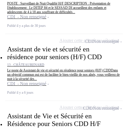
POSTE : Surveillant de Nuit Qualifié H/F DESCRIPTION : Présentation de
l'établissement : Le DITEP 84 et le SESSAD DI accueillent des enfants et
adolescents de 4 à 18 ans souffrant de difficultés...
CDI - Non renseigné
Publié il y a plus de 30 jours
Ajouter cette offre à ma sélection
CDI
Non renseigné
Assistant de vie et sécurité en
résidence pour seniors (H/F) CDD
13 - CHÂTEAURENARD
Le poste de Assistant de vie et sécurité en résidence pour seniors (H/F) CDDDans
un objectif commun qui est de faciliter le bien-vieillir de nos aînés, vous veillerez de
nuit à la sécurité des...
CDI - Non renseigné
Publié il y a 6 jours
Ajouter cette offre à ma sélection
CDD
Non renseigné
Assistant de Vie et Sécurité en
Résidence pour Seniors CDD H/F