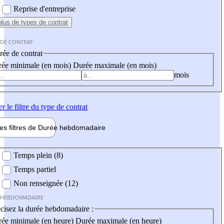
Reprise d'entreprise
plus
de types de contrat
 DE CONTRAT
ée de contrat
ée minimale (en mois)
Durée maximale (en mois)
mois
er
le filtre du type de contrat
les filtres de
Durée hebdo
madaire
 hebdomadaire
Temps plein (8)
Temps partiel
Non renseignée (12)
 HEBDOMADAIRE
cisez la durée hebdomadaire :
ée minimale (en heure)
Durée maximale (en heure)