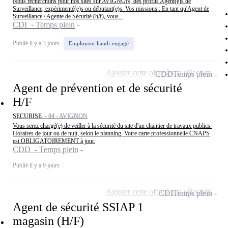
Nous recherchons pour nos sites sur AVIGNON, des profils Agent(e)s de
Surveillance, expérimenté(e)s ou débutant(e)s. Vos missions : En tant qu'Agent de
Surveillance / Agente de Sécurité (h/f), vous...
CDI - Temps plein
Publié il y a 3 jours
Employeur handi-engagé
Ajouter cette offre à ma sélection
CDD
Temps plein
Agent de prévention et de sécurité
H/F
SECURISE -
84 - AVIGNON
Vous serez chargé(e) de veiller à la sécurité du site d'un chantier de travaux publics.
Horaires de jour ou de nuit, selon le planning. Votre carte professionnelle CNAPS
est OBLIGATOIREMENT à jour.
CDD - Temps plein
Publié il y a 9 jours
Ajouter cette offre à ma sélection
CDI
Temps plein
Agent de sécurité SSIAP 1
magasin (H/F)