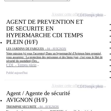
Ajouter cette offre à ma sélection
CDI
Temps plein
AGENT DE PREVENTION ET
DE SECURITE EN
HYPERMARCHE CDI TEMPS
PLEIN (H/F)
LES JARDINS DE FARGUES -
84 - AVIGNON
Votre mission (si vous l'acceptez) Dans un hypermarché d'Avignon bien organisé,
vous assurerez : La protection des personnes et des biens (oui, c'est vous le filet de
sécurité du quotidien) Des...
CDI - Temps plein
Publié aujourd'hui
Ajouter cette offre à ma sélection
CDI
Temps plein
Agent / Agente de sécurité
AVIGNON (H/F)
TRIOMPHE SECURITE -
84 - AVIGNON