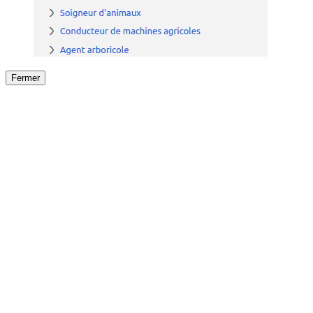
Fermer
Fermer
le détail de l'offre
/
Offre
sur
Offre précéden