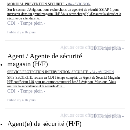
MONDIAL PREVENTION SECURITE -
84 - AVIGNON
Sur le secteur d'Avignon, nous recherchons un agent(e) de sécurité SSIAP 1 pour
intervenir dans un grand magasin. H/F Vous serez chargé(e) d'assurer la sûreté et la
sécurité du site, dans le...
CDI - Temps plein
Publié il y a 16 jours
Ajouter cette offre à ma sélection
CDI
Temps plein
Agent / Agente de sécurité
magasin (H/F)
SERVICE PROTECTION INTERVENTION SECURITE -
84 - AVIGNON
SPIS SECURITE, recrute en CDI à temps complet, un Agent de Sécurité Magasin
H/F coefficient 140 pour un centre commercial basé à Avignon. Missions: Vous
assurez la surveillance et la sécurité d'un...
CDI - Temps plein
Publié il y a 16 jours
Ajouter cette offre à ma sélection
CDI
Temps plein
Agent(e) de sécurité (H/F)