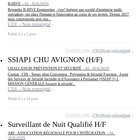
B-HIVE -
84 - AVIGNON
Rejoindre B-HIVE Engineering , c'est? Intégrer une société d'ingénierie multi-
spécialisée, qui place l'humain et l'innovation au coeur de ses projets. Depuis 2017,
nous construisons avec nos...
CDI - Non renseigné
Publié il y a 2 jours
Ajouter cette offre à ma sélection
CDI
Non renseigné
SSIAP1 CHU AVIGNON (H/F)
CHALLANCIN PRÉVENTION ET SÉCURITÉ -
84 - AVIGNON
Contrat : CDI - Temps plein Convention : Prévention & Sécurité Fonction : Agent
des Services de Sécurité Incendie et d'Assistance à Personnes (SSIAP 1) 1.
MISSION GÉNÉRALE Assurer la sécurité...
CDI - Non renseigné
Publié il y a 14 jours
Ajouter cette offre à ma sélection
CDI
Non renseigné
Surveillant de Nuit Qualifié H/F
ARI - ASSOCIATION RÉGIONALE POUR L'INTÉGRATION -
84 -
AVIGNON