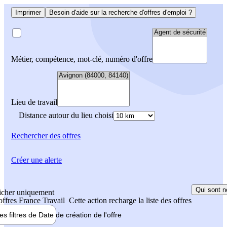
Imprimer
Besoin d'aide sur la recherche d'offres d'emploi ?
Métier, compétence, mot-clé, numéro d'offre
Lieu de travail
Distance autour du lieu choisi
Rechercher
des offres
Créer une alerte
Qui sont n
icher uniquement
 offres France Travail
Cette action recharge la liste des offres
les filtres de
Date de création
de l'offre