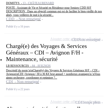
DOMITYS -
13 - CHÂTEAURENARD
POSTE : Assistant de Vie et Sécurité en Résidence pour Seniors CDD H/F
DESCRIPTION : Dans un objectif commun qui est de faciliter le bien-vieillir de nos
aînés, vous veillerez de nuit à la sécurité...
CDD - Non renseigné
Publié il y a 16 jours
Ajouter cette offre à ma sélection
CDI
Non renseigné
Chargé(e) des Voyages & Services
Généraux – CDI – Avignon F/H -
Maintenance, sécurité
LB RESSOURCES -
84 - AVIGNON
Descriptif du poste:\n\nChargé(e) des Voyages & Services Généraux H/F – CDI –
Avignon\nCDI | Avignon | 30 à 36 K€ brut annuel + nombreux avantages\n \nVous
aimez orchestrer, coordonner et optimiser ?...
CDI - Non renseigné
Publié il y a 22 jours
Ajouter cette offre à ma sélection
CDI
Temps plein