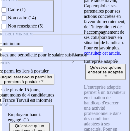
IFICATION
par France travail,
Cap emploi et ses
Cadre (1)
partenaires pour ses
actions concrètes en
Non cadre (14)
faveur du recrutement,
Non renseignée (5)
de l’intégration et de
l’accompagnement de
IRE BRUT MINIMUM
ses collaborateurs en
situation de handicap.
re minimum
Pour en savoir plus,
consultez cet article
.
ssez une périodicité pour le salaire saisi
Entreprise adaptée
NITÉS
Qu'est-ce qu'une
z parmi les 1ers à postuler
entreprise adaptée
?
urquoi serez-vous parmi les
premiers à postuler ?
L'entreprise adaptée
es de plus de 15 jours,
permet à un travailleur
tant moins de 4 candidatures
en situation de
t France Travail est informé)
handicap d'exercer
ICAP
une activité
professionnelle dans
Employeur handi-
des conditions
engagé (1)
adaptées à ses
Qu'est-ce qu'un
capacités. Pour en
employeur handi-