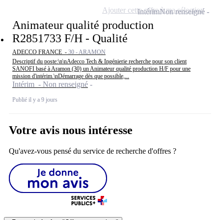
Ajouter cette offre à ma sélection
Intérim
Non renseigné
Animateur qualité production
R2851733 F/H - Qualité
ADECCO FRANCE -
30 - ARAMON
Descriptif du poste:\n\nAdecco Tech & Ingénierie recherche pour son client
SANOFI basé à Aramon (30) un Animateur qualité production H/F pour une
mission d'intérim.\nDémarrage dès que possible,...
Intérim - Non renseigné
Publié il y a 9 jours
Votre avis nous intéresse
Qu'avez-vous pensé du service de recherche d'offres ?