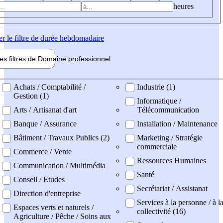
heures
er
le filtre de durée hebdomadaire
les filtres de
Domaine pro
fessionnel
ne professionel
Achats / Comptabilité /
Industrie (1)
Gestion (1)
Informatique /
Arts / Artisanat d'art
Télécommunication
Banque / Assurance
Installation / Maintenance
Bâtiment / Travaux Publics (2)
Marketing / Stratégie
commerciale
Commerce / Vente
Ressources Humaines
Communication / Multimédia
Santé
Conseil / Etudes
Secrétariat / Assistanat
Direction d'entreprise
Services à la personne / à l
Espaces verts et naturels /
collectivité (16)
Agriculture / Pêche / Soins aux