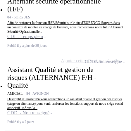
Alternant sécurité opérationnelle
(H/F)
84 - SORGUES
Afin de renforcer la fonction HSE/Sécurité sur le site d'EURENCO Sorgues dans
un contexte de montée en charge de l'activité, nous recherchons notre futur Alternant
Sécurité Opérationnelle...
CDI - Temps plein
Publié il y a plus de 30 jours
Ajouter cette offre à ma sélection
CDD
Non renseigné
Assistant Qualité et gestion de
risques (ALTERNANCE) F/H -
Qualité
AMICIAL -
84 - AVIGNON
Descriptif du poste:\n\nNous recherchons un assistant qualité et gestion des risques
(stage ou alternance) pour venir renforcer les fonctions support de notre siège social
associatif. \nSous la...
CDD - Non renseigné
Publié il y a 7 jours