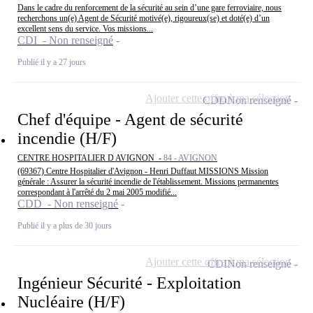
Dans le cadre du renforcement de la sécurité au sein d’une gare ferroviaire, nous
recherchons un(e) Agent de Sécurité motivé(e), rigoureux(se) et doté(e) d’un
excellent sens du service. Vos missions...
CDI - Non renseigné
Publié il y a 27 jours
Ajouter cette offre à ma sélection
CDD
Non renseigné
Chef d'équipe - Agent de sécurité
incendie (H/F)
CENTRE HOSPITALIER D AVIGNON -
84 - AVIGNON
(69367) Centre Hospitalier d'Avignon - Henri Duffaut MISSIONS Mission
générale : Assurer la sécurité incendie de l'établissement. Missions permanentes
correspondant à l'arrêté du 2 mai 2005 modifié...
CDD - Non renseigné
Publié il y a plus de 30 jours
Ajouter cette offre à ma sélection
CDI
Non renseigné
Ingénieur Sécurité - Exploitation
Nucléaire (H/F)