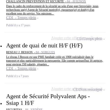
CHALLANCIN PREVENTION ET SECURITE -
84 - AVIGNON
Dans le cadre du renforcement de la sécurité au sein d'une gare ferroviaire, nous
recherchons un(e) Agent de Sécurité motivé(e), rigoureux(se) et doté(e) d'un
excellent sens du service. Vos missions...
CDI - Temps plein
Publié il y a 17 jours
Ajouter cette offre à ma sélection
CDI
Temps plein
Agent de quai de nuit H/F (H/F)
RESEAU J. BESSON -
84 - SORGUES
Le réseau J.Besson est une PME familiale créée en 1908 spécialisée dans le
transport et plus particulièrement la messagerie. Elle compte aujourd'hui 16 agences,
pour environ 350 salariés, réparties...
CDI - Temps plein
Publié il y a 7 jours
Ajouter cette offre à ma sélection
CDI
Non renseigné
Agent de Sécurité Polyvalent Aps -
Ssiap 1 H/F
SECURITAS -
84 - VEDÈNE