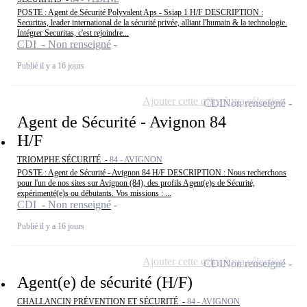
POSTE : Agent de Sécurité Polyvalent Aps - Ssiap 1 H/F DESCRIPTION :
Securitas, leader international de la sécurité privée, alliant l'humain & la technologie.
Intégrer Securitas, c'est rejoindre...
CDI - Non renseigné
Publié il y a 16 jours
Ajouter cette offre à ma sélection
CDI
Non renseigné
Agent de Sécurité - Avignon 84
H/F
TRIOMPHE SÉCURITÉ -
84 - AVIGNON
POSTE : Agent de Sécurité - Avignon 84 H/F DESCRIPTION : Nous recherchons
pour l'un de nos sites sur Avignon (84), des profils Agent(e)s de Sécurité,
expérimenté(e)s ou débutants. Vos missions : ...
CDI - Non renseigné
Publié il y a 16 jours
Ajouter cette offre à ma sélection
CDI
Non renseigné
Agent(e) de sécurité (H/F)
CHALLANCIN PRÉVENTION ET SÉCURITÉ -
84 - AVIGNON