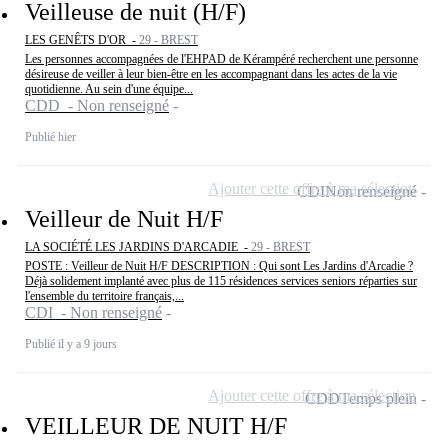
Veilleuse de nuit (H/F)
LES GENÊTS D'OR -
29 - BREST
Les personnes accompagnées de l'EHPAD de Kérampéré recherchent une personne
désireuse de veiller à leur bien-être en les accompagnant dans les actes de la vie
quotidienne. Au sein d'une équipe...
CDD - Non renseigné
Publié hier
Ajouter cette offre à ma sélection
CDI
Non renseigné
Veilleur de Nuit H/F
LA SOCIÉTÉ LES JARDINS D'ARCADIE -
29 - BREST
POSTE : Veilleur de Nuit H/F DESCRIPTION : Qui sont Les Jardins d'Arcadie ?
Déjà solidement implanté avec plus de 115 résidences services seniors réparties sur
l'ensemble du territoire français,...
CDI - Non renseigné
Publié il y a 9 jours
Ajouter cette offre à ma sélection
CDD
Temps plein
VEILLEUR DE NUIT H/F