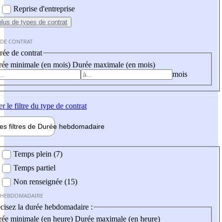
Reprise d'entreprise
plus
de types de contrat
 DE CONTRAT
ée de contrat
ée minimale (en mois)
Durée maximale (en mois)
mois
er
le filtre du type de contrat
les filtres de
Durée hebdo
madaire
 hebdomadaire
Temps plein (7)
Temps partiel
Non renseignée (15)
 HEBDOMADAIRE
cisez la durée hebdomadaire :
ée minimale (en heure)
Durée maximale (en heure)