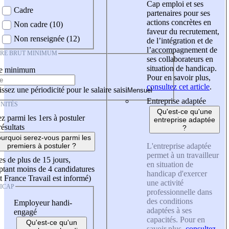
Cap emploi et ses
Cadre
partenaires pour ses
actions concrètes en
Non cadre (10)
faveur du recrutement,
Non renseignée (12)
de l’intégration et de
l’accompagnement de
IRE BRUT MINIMUM
ses collaborateurs en
situation de handicap.
re minimum
Pour en savoir plus,
consultez cet article
.
ssez une périodicité pour le salaire saisi
Entreprise adaptée
NITÉS
Qu'est-ce qu'une
z parmi les 1ers à postuler
entreprise adaptée
résultats
?
urquoi serez-vous parmi les
L'entreprise adaptée
premiers à postuler ?
permet à un travailleur
es de plus de 15 jours,
en situation de
tant moins de 4 candidatures
handicap d'exercer
t France Travail est informé)
une activité
ICAP
professionnelle dans
des conditions
Employeur handi-
adaptées à ses
engagé
capacités. Pour en
Qu'est-ce qu'un
savoir plus,
consultez