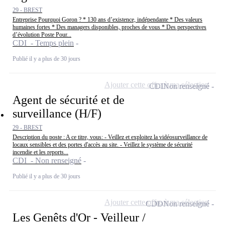
29 - BREST
Entreprise Pourquoi Goron ? * 130 ans d’existence, indépendante * Des valeurs
humaines fortes * Des managers disponibles, proches de vous * Des perspectives
d’évolution Poste Pour...
CDI - Temps plein
Publié il y a plus de 30 jours
Ajouter cette offre à ma sélection
CDI
Non renseigné
Agent de sécurité et de
surveillance (H/F)
29 - BREST
Description du poste : A ce titre, vous: - Veillez et exploitez la vidéosurveillance de
locaux sensibles et des portes d'accès au site. - Veillez le système de sécurité
incendie et les reports...
CDI - Non renseigné
Publié il y a plus de 30 jours
Ajouter cette offre à ma sélection
CDD
Non renseigné
Les Genêts d'Or - Veilleur /