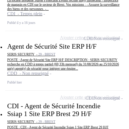
La société Bretagne Sûreté Protection Events recrute un(e) Inspecteur / Inspectrice
de magasin en CDI sur le secteur de Brest. Vos missions : - Assurer la surveillance
des biens et des personnes. -...
CDI - Temps plein
Publié il y a 16 jours
Ajouter cette offre à ma sélection
CDD
Non renseigné
Agent de Sécurité Site ERP H/F
SERIS SECURITY -
29 - BREST
POSTE : Agent de Sécurité Site ERP H/F DESCRIPTION : SERIS SECURITY
recherche en CDD à temps partiel (69,33h mensuel) du 31/08/2026 au 25/10/2026
un(e) agent(e) de sécurité pour intégrer une équipe...
CDD - Non renseigné
Publié hier
Ajouter cette offre à ma sélection
CDI
Non renseigné
CDI - Agent de Sécurité Incendie
Ssiap 1 Site ERP Brest 29 H/F
SERIS SECURITY -
29 - BREST
POSTE : CDI - Agent de Sécurité Incendie Ssiap 1 Site ERP Brest 29 H/F