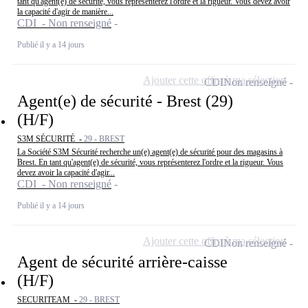
tant qu'agent(e) de sécurité, vous représenterez l'ordre et la rigueur. Vous devez avoir
la capacité d'agir de manière...
CDI - Non renseigné
Publié il y a 14 jours
Ajouter cette offre à ma sélection
CDI
Non renseigné
Agent(e) de sécurité - Brest (29)
(H/F)
S3M SÉCURITÉ -
29 - BREST
La Société S3M Sécurité recherche un(e) agent(e) de sécurité pour des magasins à
Brest. En tant qu'agent(e) de sécurité, vous représenterez l'ordre et la rigueur. Vous
devez avoir la capacité d'agir...
CDI - Non renseigné
Publié il y a 14 jours
Ajouter cette offre à ma sélection
CDI
Non renseigné
Agent de sécurité arrière-caisse
(H/F)
SECURITEAM -
29 - BREST