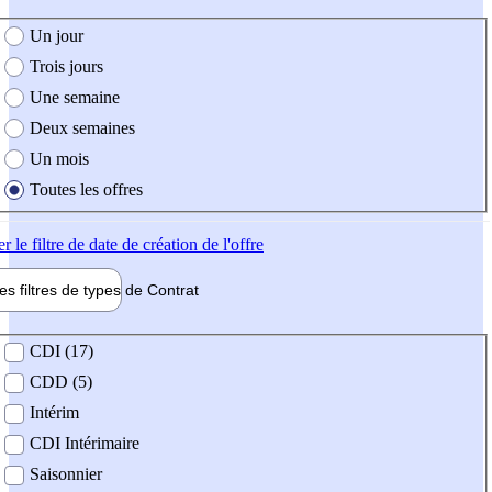
e création de l'offre
Un jour
Trois jours
Une semaine
Deux semaines
Un mois
Toutes les offres
er
le filtre de date de création de l'offre
les filtres de types de
Contrat
de contrat
CDI (17)
CDD (5)
Intérim
CDI Intérimaire
Saisonnier