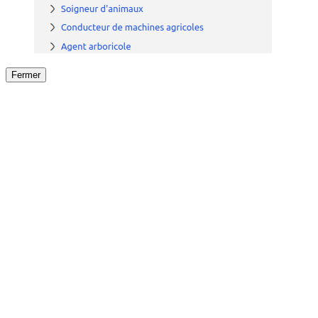
Fermer
Fermer
le détail de l'offre
/
Offre
sur
Offre précéden