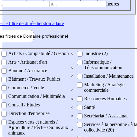
heures
er
le filtre de durée hebdomadaire
les filtres de
Domaine pro
fessionnel
ne professionel
Achats / Comptabilité / Gestion
Industrie (2)
Arts / Artisanat d'art
Informatique /
Télécommunication
Banque / Assurance
Installation / Maintenance
Bâtiment / Travaux Publics
Marketing / Stratégie
Commerce / Vente
commerciale
Communication / Multimédia
Ressources Humaines
Conseil / Etudes
Santé
Direction d'entreprise
Secrétariat / Assistanat
Espaces verts et naturels /
Services à la personne / à l
Agriculture / Pêche / Soins aux
collectivité (20)
animaux