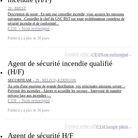
29 - BREST
Description du poste : En tant que conseiller incendie, vous assurez les missions
suivantes: -Conseiller le chef du GSC BST sur toute problématique complexe de
sécurité incendie et de conformité...
CDI - Non renseigné
Publié il y a plus de 30 jours
Ajouter cette offre à ma sélection
CDI
Non renseigné
Agent de sécurité incendie qualifié
(H/F)
SECURITEAM -
29 - RELECQ-KERHUON
Au sein d'une enseigne de grande distribution, vos principales missions seront : -
Prévenir des incendies - Alerter et accueillir les secours - Intervenir de manière
précoce face aux incendies -...
CDI - Non renseigné
Publié il y a plus de 30 jours
Ajouter cette offre à ma sélection
CDI
Temps plein
Agent de sécurité H/F