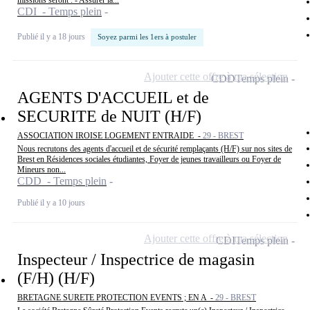
missions seront : - Assurer la...
CDI - Temps plein
Publié il y a 18 jours
Soyez parmi les 1ers à postuler
Ajouter cette offre à ma sélection
CDD
Temps plein
AGENTS D'ACCUEIL et de
SECURITE de NUIT (H/F)
ASSOCIATION IROISE LOGEMENT ENTRAIDE -
29 - BREST
Nous recrutons des agents d'accueil et de sécurité remplaçants (H/F) sur nos sites de
Brest en Résidences sociales étudiantes, Foyer de jeunes travailleurs ou Foyer de
Mineurs non...
CDD - Temps plein
Publié il y a 10 jours
Ajouter cette offre à ma sélection
CDI
Temps plein
Inspecteur / Inspectrice de magasin
(F/H) (H/F)
BRETAGNE SURETE PROTECTION EVENTS ; EN A -
29 - BREST