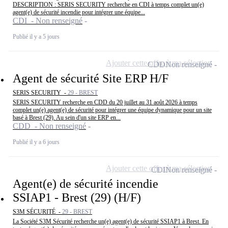
DESCRIPTION : SERIS SECURITY recherche en CDI à temps complet un(e)
agent(e) de sécurité incendie pour intégrer une équipe...
CDI - Non renseigné
Publié il y a 5 jours
Ajouter cette offre à ma sélection
CDD
Non renseigné
Agent de sécurité Site ERP H/F
SERIS SECURITY -
29 - BREST
SERIS SECURITY recherche en CDD du 20 juillet au 31 août 2026 à temps
complet un(e) agent(e) de sécurité pour intégrer une équipe dynamique pour un site
basé à Brest (29). Au sein d'un site ERP en...
CDD - Non renseigné
Publié il y a 6 jours
Ajouter cette offre à ma sélection
CDI
Non renseigné
Agent(e) de sécurité incendie
SSIAP1 - Brest (29) (H/F)
S3M SÉCURITÉ -
29 - BREST
La Société S3M Sécurité recherche un(e) agent(e) de sécurité SSIAP1 à Brest. En