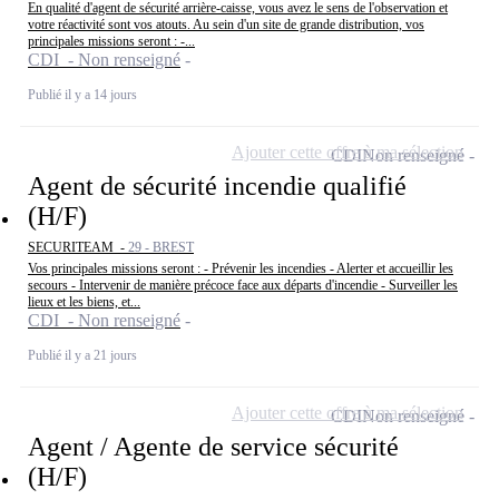
En qualité d'agent de sécurité arrière-caisse, vous avez le sens de l'observation et
votre réactivité sont vos atouts. Au sein d'un site de grande distribution, vos
principales missions seront : -...
CDI - Non renseigné
Publié il y a 14 jours
Ajouter cette offre à ma sélection
CDI
Non renseigné
Agent de sécurité incendie qualifié
(H/F)
SECURITEAM -
29 - BREST
Vos principales missions seront : - Prévenir les incendies - Alerter et accueillir les
secours - Intervenir de manière précoce face aux départs d'incendie - Surveiller les
lieux et les biens, et...
CDI - Non renseigné
Publié il y a 21 jours
Ajouter cette offre à ma sélection
CDI
Non renseigné
Agent / Agente de service sécurité
(H/F)