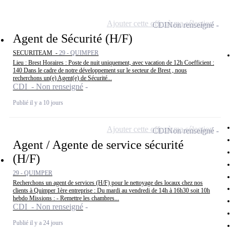
Ajouter cette offre à ma sélection
CDI
Non renseigné
Agent de Sécurité (H/F)
SECURITEAM -
29 - QUIMPER
Lieu : Brest Horaires : Poste de nuit uniquement, avec vacation de 12h Coefficient :
140 Dans le cadre de notre développement sur le secteur de Brest , nous
recherchons un(e) Agent(e) de Sécurité...
CDI - Non renseigné
Publié il y a 10 jours
Ajouter cette offre à ma sélection
CDI
Non renseigné
Agent / Agente de service sécurité
(H/F)
29 - QUIMPER
Recherchons un agent de services (H/F) pour le nettoyage des locaux chez nos
clients à Quimper 1ère entreprise : Du mardi au vendredi de 14h à 16h30 soit 10h
hebdo Missions : - Remettre les chambres...
CDI - Non renseigné
Publié il y a 24 jours