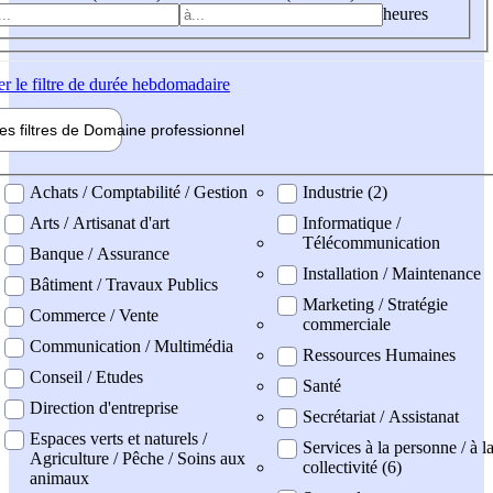
heures
er
le filtre de durée hebdomadaire
les filtres de
Domaine pro
fessionnel
ne professionel
Achats / Comptabilité / Gestion
Industrie (2)
Arts / Artisanat d'art
Informatique /
Télécommunication
Banque / Assurance
Installation / Maintenance
Bâtiment / Travaux Publics
Marketing / Stratégie
Commerce / Vente
commerciale
Communication / Multimédia
Ressources Humaines
Conseil / Etudes
Santé
Direction d'entreprise
Secrétariat / Assistanat
Espaces verts et naturels /
Services à la personne / à l
Agriculture / Pêche / Soins aux
collectivité (6)
animaux