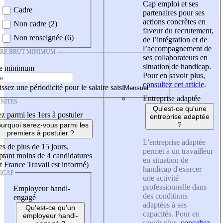
Cap emploi et ses
Cadre
partenaires pour ses
actions concrètes en
Non cadre (2)
faveur du recrutement,
Non renseignée (6)
de l’intégration et de
l’accompagnement de
IRE BRUT MINIMUM
ses collaborateurs en
situation de handicap.
re minimum
Pour en savoir plus,
consultez cet article
.
ssez une périodicité pour le salaire saisi
Entreprise adaptée
NITÉS
Qu'est-ce qu'une
z parmi les 1ers à postuler
entreprise adaptée
?
urquoi serez-vous parmi les
premiers à postuler ?
L'entreprise adaptée
es de plus de 15 jours,
permet à un travailleur
tant moins de 4 candidatures
en situation de
t France Travail est informé)
handicap d'exercer
ICAP
une activité
professionnelle dans
Employeur handi-
des conditions
engagé
adaptées à ses
Qu'est-ce qu'un
capacités. Pour en
employeur handi-
savoir plus,
consultez