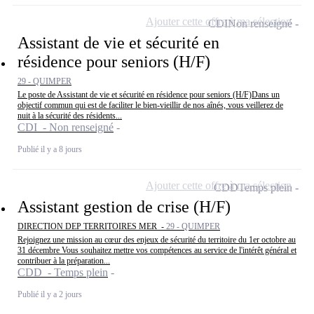
Ajouter cette offre à ma sélection
CDI
Non renseigné
Assistant de vie et sécurité en
résidence pour seniors (H/F)
29 - QUIMPER
Le poste de Assistant de vie et sécurité en résidence pour seniors (H/F)Dans un
objectif commun qui est de faciliter le bien-vieillir de nos aînés, vous veillerez de
nuit à la sécurité des résidents...
CDI - Non renseigné
Publié il y a 8 jours
Ajouter cette offre à ma sélection
CDD
Temps plein
Assistant gestion de crise (H/F)
DIRECTION DEP TERRITOIRES MER -
29 - QUIMPER
Rejoignez une mission au cœur des enjeux de sécurité du territoire du 1er octobre au
31 décembre Vous souhaitez mettre vos compétences au service de l'intérêt général et
contribuer à la préparation...
CDD - Temps plein
Publié il y a 2 jours