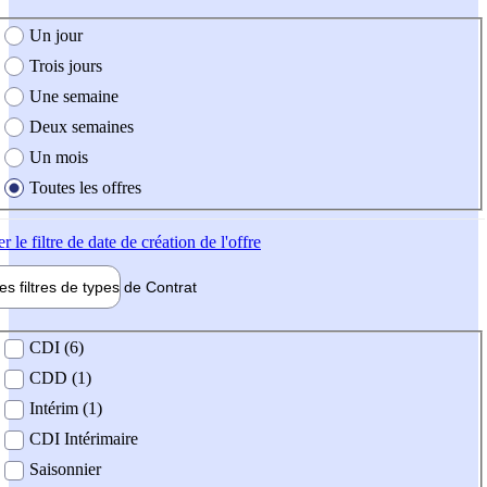
e création de l'offre
Un jour
Trois jours
Une semaine
Deux semaines
Un mois
Toutes les offres
er
le filtre de date de création de l'offre
les filtres de types de
Contrat
de contrat
CDI (6)
CDD (1)
Intérim (1)
CDI Intérimaire
Saisonnier