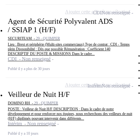
Ajouter cette offre à ma sélection
CDI
Non renseigné
Agent de Sécurité Polyvalent ADS
/ SSIAP 1 (H/F)
SECURITEAM -
29 - QUIMPER
Lieu : Brest et périphérie (Multi-sites commerciaux) Type de contrat : CDI - Temps
plein Disponibilité : Dès que possible Rémunération : Coefficient 140
DESCRIPTIF DU POSTE & MISSIONS Dans le cadre...
CDI - Non renseigné
Publié il y a plus de 30 jours
Ajouter cette offre à ma sélection
Intérim
Non renseigné
Veilleur de Nuit H/F
DOMINO RH -
29 - QUIMPER
POSTE : Veilleur de Nuit H/F DESCRIPTION : Dans le cadre de notre
développement et pour renforcer nos équipes, nous recherchons des veilleurs de nuit
(H/F) diplômés pouvant intervenir dans différents...
Intérim - Non renseigné
Publié il y a 10 jours