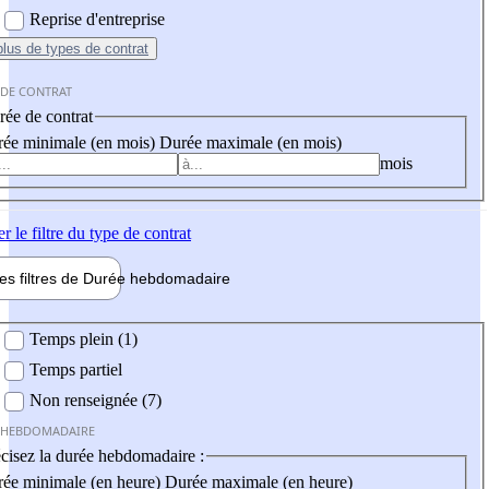
Reprise d'entreprise
plus
de types de contrat
 DE CONTRAT
ée de contrat
ée minimale (en mois)
Durée maximale (en mois)
mois
er
le filtre du type de contrat
les filtres de
Durée hebdo
madaire
 hebdomadaire
Temps plein (1)
Temps partiel
Non renseignée (7)
 HEBDOMADAIRE
cisez la durée hebdomadaire :
ée minimale (en heure)
Durée maximale (en heure)