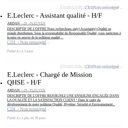
Ajouter cette offre à ma sélection
CDI
Non renseigné
E.Leclerc - Assistant qualité - H/F
ARDAN -
29 - PLEUVEN
DESCRIPTIF DE L'OFFRE Nous recherchons un(e) Assistant(e) Qualité en
grande distribution. Sous la responsabilité du Responsable Qualité, vous participez à
la mise en oeuvre de la politique qualité,...
CDI - Non renseigné
Publié il y a 3 jours
Ajouter cette offre à ma sélection
CDI
Non renseigné
E.Leclerc - Chargé de Mission
QHSE - H/F
ARDAN -
29 - PLEUVEN
DESCRIPTIF DE L'OFFRE REJOIGNEZ UNE ENSEIGNE ENGAGÉE DANS
LA QUALITÉ ET LA SATISFACTION CLIENT ! Dans le cadre du
développement de notre politique Qualité, Hygiène, Sécurité et Environnement...
CDI - Non renseigné
Publié il y a plus de 30 jours