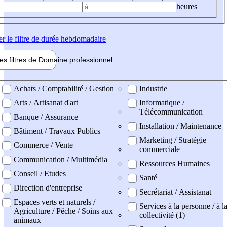
heures
er
le filtre de durée hebdomadaire
les filtres de
Domaine pro
fessionnel
ne professionel
Achats / Comptabilité / Gestion
Industrie
Arts / Artisanat d'art
Informatique /
Télécommunication
Banque / Assurance
Installation / Maintenance
Bâtiment / Travaux Publics
Marketing / Stratégie
Commerce / Vente
commerciale
Communication / Multimédia
Ressources Humaines
Conseil / Etudes
Santé
Direction d'entreprise
Secrétariat / Assistanat
Espaces verts et naturels /
Services à la personne / à l
Agriculture / Pêche / Soins aux
collectivité (1)
animaux