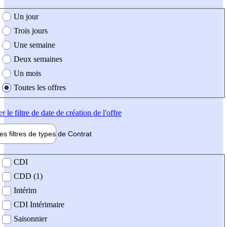
e création de l'offre
Un jour
Trois jours
Une semaine
Deux semaines
Un mois
Toutes les offres
er
le filtre de date de création de l'offre
les filtres de types de
Contrat
de contrat
CDI
CDD (1)
Intérim
CDI Intérimaire
Saisonnier