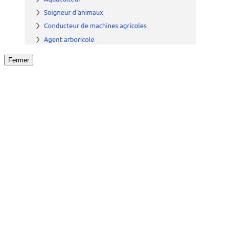
Fermer
Fermer
le détail de l'offre
/
Offre
sur
Offre précéden