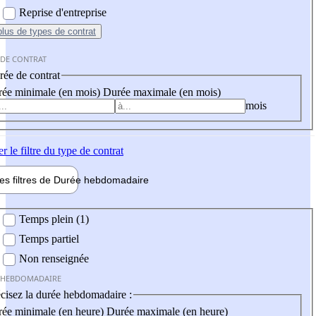
Reprise d'entreprise
plus
de types de contrat
 DE CONTRAT
ée de contrat
ée minimale (en mois)
Durée maximale (en mois)
mois
er
le filtre du type de contrat
les filtres de
Durée hebdo
madaire
 hebdomadaire
Temps plein (1)
Temps partiel
Non renseignée
 HEBDOMADAIRE
cisez la durée hebdomadaire :
ée minimale (en heure)
Durée maximale (en heure)