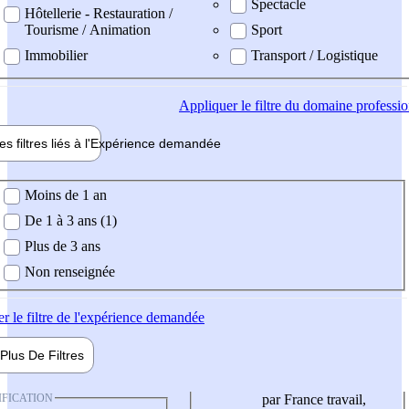
Spectacle
Hôtellerie - Restauration /
Tourisme / Animation
Sport
Immobilier
Transport / Logistique
Appliquer
le filtre du domaine professi
es filtres liés à l'
Expérience
demandée
ience demandée
Moins de 1 an
De 1 à 3 ans (1)
Plus de 3 ans
Non renseignée
er
le filtre de l'expérience demandée
Plus De
Filtres
IFICATION
par France travail,