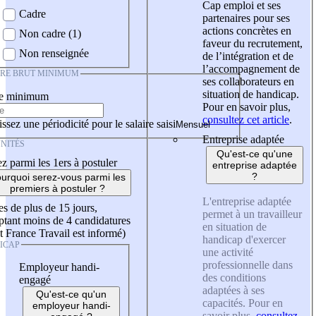
Cap emploi et ses
Cadre
partenaires pour ses
actions concrètes en
Non cadre (1)
faveur du recrutement,
Non renseignée
de l’intégration et de
l’accompagnement de
IRE BRUT MINIMUM
ses collaborateurs en
situation de handicap.
re minimum
Pour en savoir plus,
consultez cet article
.
ssez une périodicité pour le salaire saisi
Entreprise adaptée
NITÉS
Qu'est-ce qu'une
z parmi les 1ers à postuler
entreprise adaptée
?
urquoi serez-vous parmi les
premiers à postuler ?
L'entreprise adaptée
es de plus de 15 jours,
permet à un travailleur
tant moins de 4 candidatures
en situation de
t France Travail est informé)
handicap d'exercer
ICAP
une activité
professionnelle dans
Employeur handi-
des conditions
engagé
adaptées à ses
Qu'est-ce qu'un
capacités. Pour en
employeur handi-
savoir plus,
consultez