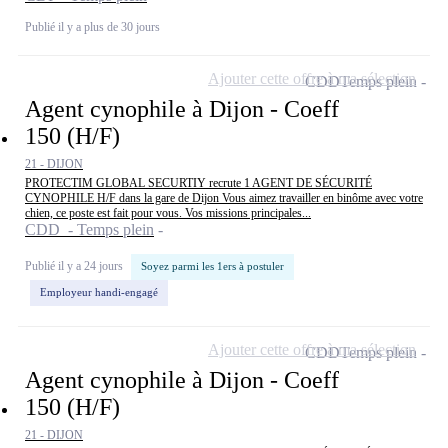
Publié il y a plus de 30 jours
Ajouter cette offre à ma sélection
CDD
Temps plein
Agent cynophile à Dijon - Coeff
150 (H/F)
21 - DIJON
PROTECTIM GLOBAL SECURTIY recrute 1 AGENT DE SÉCURITÉ
CYNOPHILE H/F dans la gare de Dijon Vous aimez travailler en binôme avec votre
chien, ce poste est fait pour vous. Vos missions principales...
CDD - Temps plein
Publié il y a 24 jours
Soyez parmi les 1ers à postuler
Employeur handi-engagé
Ajouter cette offre à ma sélection
CDD
Temps plein
Agent cynophile à Dijon - Coeff
150 (H/F)
21 - DIJON