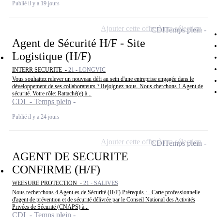
Publié il y a 19 jours
Ajouter cette offre à ma sélection
CDI
Temps plein
Agent de Sécurité H/F - Site
Logistique (H/F)
INTERR SECURITE -
21 - LONGVIC
Vous souhaitez relever un nouveau défi au sein d'une entreprise engagée dans le
développement de ses collaborateurs ? Rejoignez-nous. Nous cherchons 1 Agent de
sécurité. Votre rôle: Rattaché(e) à...
CDI - Temps plein
Publié il y a 24 jours
Ajouter cette offre à ma sélection
CDI
Temps plein
AGENT DE SECURITE
CONFIRME (H/F)
WEESURE PROTECTION -
21 - SALIVES
Nous recherchons 4 Agent.es de Sécurité (H/F) Prérequis : - Carte professionnelle
d'agent de prévention et de sécurité délivrée par le Conseil National des Activités
Privées de Sécurité (CNAPS) à...
CDI - Temps plein