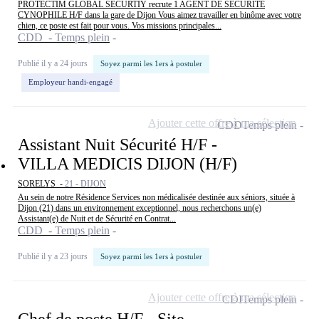
PROTECTIM GLOBAL SECURTIY recrute 1 AGENT DE SÉCURITÉ
CYNOPHILE H/F dans la gare de Dijon Vous aimez travailler en binôme avec votre
chien, ce poste est fait pour vous. Vos missions principales...
CDD - Temps plein
Publié il y a 24 jours
Soyez parmi les 1ers à postuler
Employeur handi-engagé
Ajouter cette offre à ma sélection
CDD
Temps plein
Assistant Nuit Sécurité H/F -
VILLA MEDICIS DIJON (H/F)
SORELYS -
21 - DIJON
Au sein de notre Résidence Services non médicalisée destinée aux séniors, située à
Dijon (21) dans un environnement exceptionnel, nous recherchons un(e)
Assistant(e) de Nuit et de Sécurité en Contrat...
CDD - Temps plein
Publié il y a 23 jours
Soyez parmi les 1ers à postuler
Ajouter cette offre à ma sélection
CDI
Temps plein
Chef de poste H/F - Site