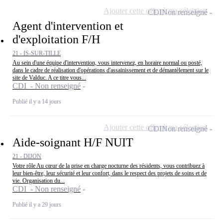
Ajouter cette offre à ma sélection
CDI
Non renseigné
Agent d'intervention et
d'exploitation F/H
21 - IS-SUR-TILLE
Au sein d'une équipe d'intervention, vous intervenez, en horaire normal ou posté,
dans le cadre de réalisation d'opérations d'assainissement et de démantèlement sur le
site de Valduc. A ce titre vous...
CDI - Non renseigné
Publié il y a 14 jours
Ajouter cette offre à ma sélection
CDI
Non renseigné
Aide-soignant H/F NUIT
21 - DIJON
Votre rôle Au cœur de la prise en charge nocturne des résidents, vous contribuez à
leur bien-être, leur sécurité et leur confort, dans le respect des projets de soins et de
vie. Organisation du...
CDI - Non renseigné
Publié il y a 29 jours