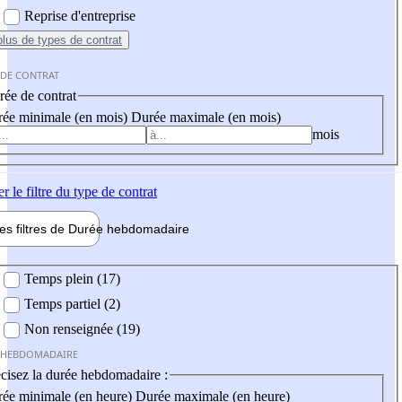
Reprise d'entreprise
plus
de types de contrat
 DE CONTRAT
ée de contrat
ée minimale (en mois)
Durée maximale (en mois)
mois
er
le filtre du type de contrat
les filtres de
Durée hebdo
madaire
 hebdomadaire
Temps plein (17)
Temps partiel (2)
Non renseignée (19)
 HEBDOMADAIRE
cisez la durée hebdomadaire :
ée minimale (en heure)
Durée maximale (en heure)