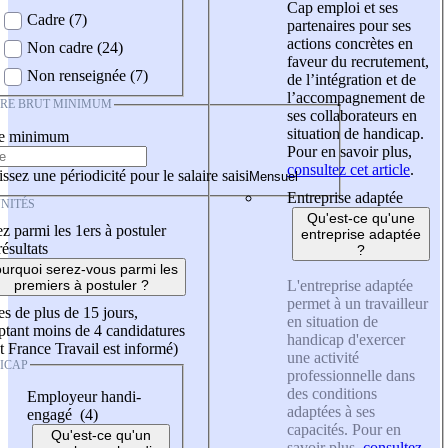
Cap emploi et ses
Cadre (7)
partenaires pour ses
actions concrètes en
Non cadre (24)
faveur du recrutement,
Non renseignée (7)
de l’intégration et de
l’accompagnement de
IRE BRUT MINIMUM
ses collaborateurs en
situation de handicap.
re minimum
Pour en savoir plus,
consultez cet article
.
ssez une périodicité pour le salaire saisi
Entreprise adaptée
NITÉS
Qu'est-ce qu'une
z parmi les 1ers à postuler
entreprise adaptée
résultats
?
urquoi serez-vous parmi les
L'entreprise adaptée
premiers à postuler ?
permet à un travailleur
es de plus de 15 jours,
en situation de
tant moins de 4 candidatures
handicap d'exercer
t France Travail est informé)
une activité
ICAP
professionnelle dans
des conditions
Employeur handi-
adaptées à ses
engagé (4)
capacités. Pour en
Qu'est-ce qu'un
savoir plus,
consultez