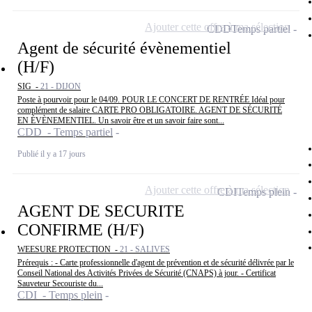
Ajouter cette offre à ma sélection
CDD
Temps partiel
Agent de sécurité évènementiel
(H/F)
SIG -
21 - DIJON
Poste à pourvoir pour le 04/09. POUR LE CONCERT DE RENTRÉE Idéal pour
complément de salaire CARTE PRO OBLIGATOIRE. AGENT DE SÉCURITÉ
EN ÉVÈNEMENTIEL. Un savoir être et un savoir faire sont...
CDD - Temps partiel
Publié il y a 17 jours
Ajouter cette offre à ma sélection
CDI
Temps plein
AGENT DE SECURITE
CONFIRME (H/F)
WEESURE PROTECTION -
21 - SALIVES
Prérequis : - Carte professionnelle d'agent de prévention et de sécurité délivrée par le
Conseil National des Activités Privées de Sécurité (CNAPS) à jour. - Certificat
Sauveteur Secouriste du...
CDI - Temps plein