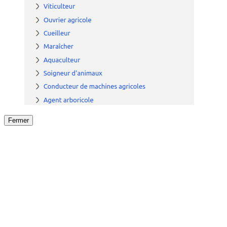
Fermer
Fermer
le détail de l'offre
/
Offre
sur
Offre précéden