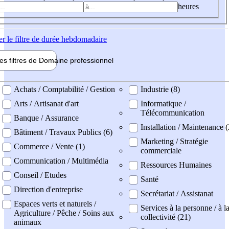
heures
er
le filtre de durée hebdomadaire
les filtres de
Domaine pro
fessionnel
ne professionel
Achats / Comptabilité / Gestion
Industrie (8)
Arts / Artisanat d'art
Informatique /
Télécommunication
Banque / Assurance
Installation / Maintenance (
Bâtiment / Travaux Publics (6)
Marketing / Stratégie
Commerce / Vente (1)
commerciale
Communication / Multimédia
Ressources Humaines
Conseil / Etudes
Santé
Direction d'entreprise
Secrétariat / Assistanat
Espaces verts et naturels /
Services à la personne / à l
Agriculture / Pêche / Soins aux
collectivité (21)
animaux