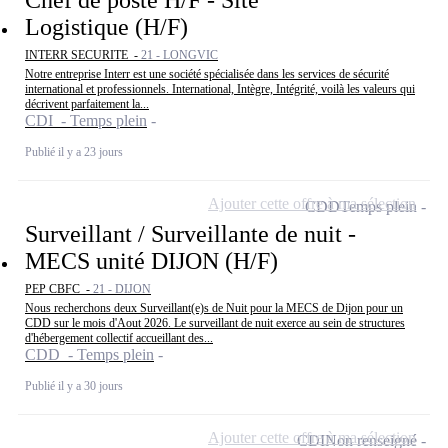
Logistique (H/F)
INTERR SECURITE -
21 - LONGVIC
Notre entreprise Interr est une société spécialisée dans les services de sécurité
international et professionnels. International, Intègre, Intégrité, voilà les valeurs qui
décrivent parfaitement la...
CDI - Temps plein
Publié il y a 23 jours
Ajouter cette offre à ma sélection
CDD
Temps plein
Surveillant / Surveillante de nuit -
MECS unité DIJON (H/F)
PEP CBFC -
21 - DIJON
Nous recherchons deux Surveillant(e)s de Nuit pour la MECS de Dijon pour un
CDD sur le mois d'Aout 2026. Le surveillant de nuit exerce au sein de structures
d'hébergement collectif accueillant des...
CDD - Temps plein
Publié il y a 30 jours
Ajouter cette offre à ma sélection
CDI
Non renseigné