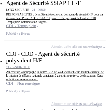
Agent de Sécurité SSIAP 1 H/F
LYNX SECURITE -
21 - DIJON
RESPONSABILITÉS : Lynx Sécurité recherche, des agent de sécurité H/F pour un
de nos client. Poste : ADS / SSIAP1 Quand : Dès que possible Contrat : CDI
Temps plein Rémunération : Agent...
CDI - Temps plein
Publié il y a 10 jours
Ajouter cette offre à ma sélection
CDI
Non renseigné
CDI - CDD - Agent de sécurité
polyvalent H/F
21 - IS-SUR-TILLE
Au cœur de la bourgogne, le centre CEA de Valduc constitue un maillon essentiel de
la mission de défense nationale consistant à garantir notre force de dissuasion. Cette
activité met en œuvre une...
CDI - Non renseigné
Publié il y a 20 jours
Ajouter cette offre à ma sélection
CDI
Non renseigné