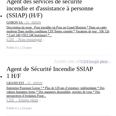
Agent des services de sécurité
incendie et d'assistance à personne
(SSIAP) (H/F)
GORON SA -
21 - DIJON
Description du poste : Pour travailler où Pour un Grand Magasin * Dans un cadre
moderne Dans quelles conditions CDI Temps complet * Vacations de jour : 10h 12h
* Coef 140 (1912.24€ brut/mois) *...
CDI - Non renseigné
Publié il y a 23 jours
Ajouter cette offre à ma sélection
CDI
Temps plein
Agent de Sécurité Incendie SSIAP
1 H/F
GRAND EST -
21 - DIJON
Entreprise Pourquoi Goron ? * Plus de 120 ans d’existence, indépendante * Des
valeurs humaines fortes * Des managers disponibles, proches de vous * Des
perspectives d’évolution Poste...
CDI - Temps plein
Publié il y a 24 jours