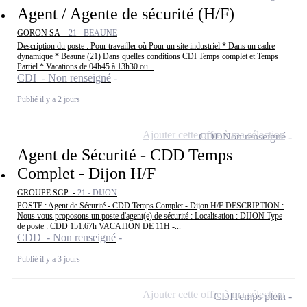
Agent / Agente de sécurité (H/F)
GORON SA -
21 - BEAUNE
Description du poste : Pour travailler où Pour un site industriel * Dans un cadre
dynamique * Beaune (21) Dans quelles conditions CDI Temps complet et Temps
Partiel * Vacations de 04h45 à 13h30 ou...
CDI - Non renseigné
Publié il y a 2 jours
Ajouter cette offre à ma sélection
CDD
Non renseigné
Agent de Sécurité - CDD Temps
Complet - Dijon H/F
GROUPE SGP -
21 - DIJON
POSTE : Agent de Sécurité - CDD Temps Complet - Dijon H/F DESCRIPTION :
Nous vous proposons un poste d'agent(e) de sécurité : Localisation : DIJON Type
de poste : CDD 151.67h VACATION DE 11H -...
CDD - Non renseigné
Publié il y a 3 jours
Ajouter cette offre à ma sélection
CDI
Temps plein