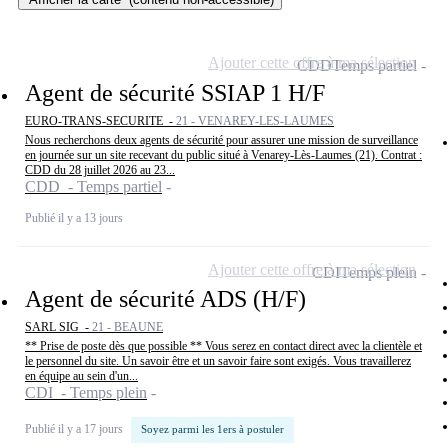
Ajouter cette offre à ma sélection
CDD
Temps partiel
Agent de sécurité SSIAP 1 H/F
EURO-TRANS-SECURITE -
21 - VENAREY-LES-LAUMES
Nous recherchons deux agents de sécurité pour assurer une mission de surveillance
en journée sur un site recevant du public situé à Venarey-Lès-Laumes (21). Contrat :
CDD du 28 juillet 2026 au 23...
CDD - Temps partiel
Publié il y a 13 jours
Ajouter cette offre à ma sélection
CDI
Temps plein
Agent de sécurité ADS (H/F)
SARL SIG -
21 - BEAUNE
** Prise de poste dès que possible ** Vous serez en contact direct avec la clientèle et
le personnel du site. Un savoir être et un savoir faire sont exigés. Vous travaillerez
en équipe au sein d'un...
CDI - Temps plein
Publié il y a 17 jours
Soyez parmi les 1ers à postuler