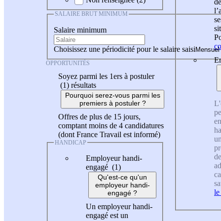
de
l
SALAIRE BRUT MINIMUM
se
si
Salaire minimum
Po
co
Choisissez une périodicité pour le salaire saisi
En
OPPORTUNITÉS
Soyez parmi les 1ers à postuler
(1)
résultats
Pourquoi serez-vous parmi les
L'
premiers à postuler ?
pe
Offres de plus de 15 jours,
en
comptant moins de 4 candidatures
ha
(dont France Travail est informé)
un
HANDICAP
pr
de
Employeur handi-
ad
engagé (1)
ca
Qu'est-ce qu'un
sa
employeur handi-
le
engagé ?
Un employeur handi-
engagé est un