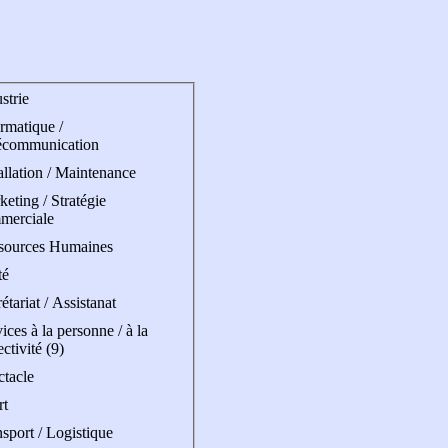
strie
rmatique /
écommunication
allation / Maintenance
eting / Stratégie
merciale
sources Humaines
té
étariat / Assistanat
ices à la personne / à la
ectivité (9)
ctacle
rt
sport / Logistique