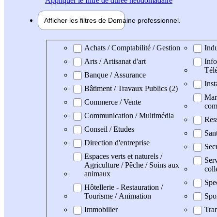
Appliquer
le filtre de durée hebdomadaire
Afficher les filtres de
Domaine pro
fessionnel
Domaine professionel
Achats / Comptabilité / Gestion
Indu
Arts / Artisanat d'art
Info
Tél
Banque / Assurance
Inst
Bâtiment / Travaux Publics (2)
Mark
Commerce / Vente
com
Communication / Multimédia
Res
Conseil / Etudes
San
Direction d'entreprise
Secr
Espaces verts et naturels /
Serv
Agriculture / Pêche / Soins aux
coll
animaux
Spe
Hôtellerie - Restauration /
Tourisme / Animation
Spo
Immobilier
Tran