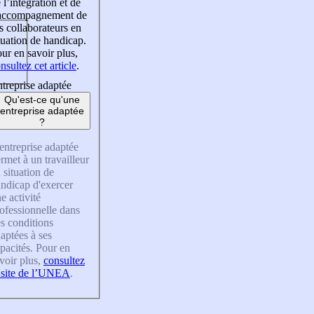
 l’intégration et de
’accompagnement de
s collaborateurs en
tuation de handicap.
ur en savoir plus,
nsultez cet article
.
treprise adaptée
Qu'est-ce qu'une
entreprise adaptée
?
entreprise adaptée
rmet à un travailleur
 situation de
ndicap d'exercer
e activité
ofessionnelle dans
s conditions
aptées à ses
pacités. Pour en
voir plus,
consultez
 site de l’UNEA
.