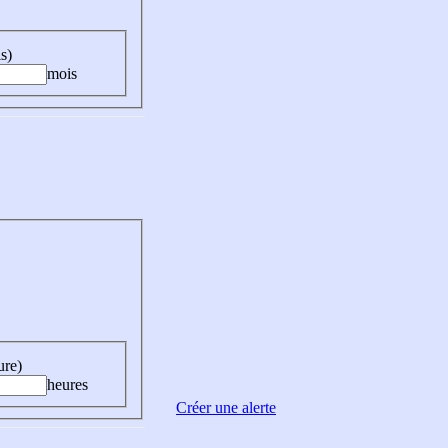
s)
mois
ure)
heures
Créer une alerte