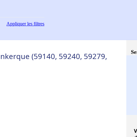
Appliquer
les filtres
Se
unkerque (59140, 59240, 59279,
V