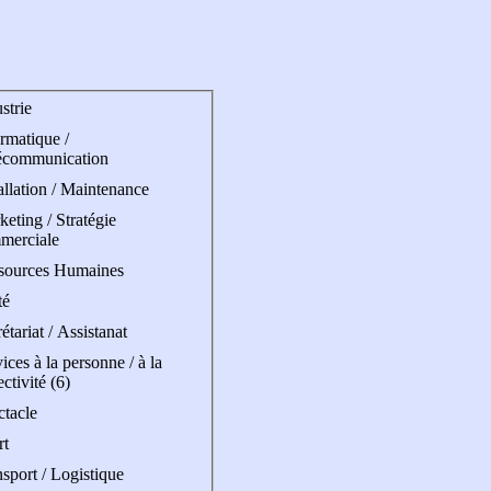
strie
rmatique /
écommunication
allation / Maintenance
eting / Stratégie
merciale
sources Humaines
té
étariat / Assistanat
ices à la personne / à la
ectivité (6)
ctacle
rt
sport / Logistique