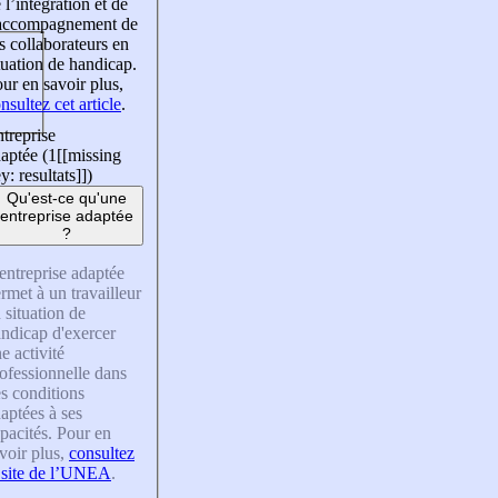
 l’intégration et de
’accompagnement de
s collaborateurs en
tuation de handicap.
ur en savoir plus,
nsultez cet article
.
treprise
aptée (1
[[missing
y: resultats]]
)
Qu'est-ce qu'une
entreprise adaptée
?
entreprise adaptée
rmet à un travailleur
 situation de
ndicap d'exercer
e activité
ofessionnelle dans
s conditions
aptées à ses
pacités. Pour en
voir plus,
consultez
 site de l’UNEA
.