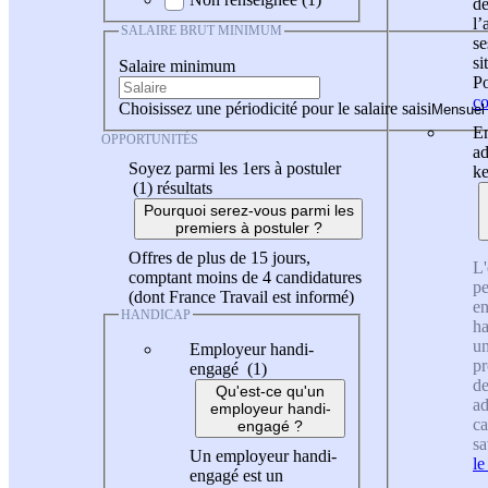
de
l
SALAIRE BRUT MINIMUM
se
si
Salaire minimum
Po
co
Choisissez une périodicité pour le salaire saisi
En
OPPORTUNITÉS
ad
Soyez parmi les 1ers à postuler
ke
(1)
résultats
Pourquoi serez-vous parmi les
premiers à postuler ?
Offres de plus de 15 jours,
L'
comptant moins de 4 candidatures
pe
(dont France Travail est informé)
en
HANDICAP
ha
un
Employeur handi-
pr
engagé (1)
de
Qu'est-ce qu'un
ad
employeur handi-
ca
engagé ?
sa
Un employeur handi-
le
engagé est un