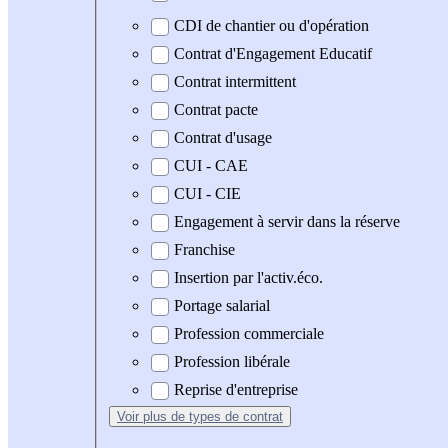
CDI de chantier ou d'opération
Contrat d'Engagement Educatif
Contrat intermittent
Contrat pacte
Contrat d'usage
CUI - CAE
CUI - CIE
Engagement à servir dans la réserve
Franchise
Insertion par l'activ.éco.
Portage salarial
Profession commerciale
Profession libérale
Reprise d'entreprise
Voir plus
de types de contrat