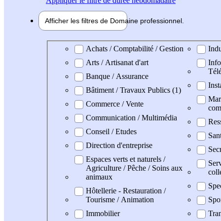
Appliquer
le filtre de durée hebdomadaire
Afficher les filtres de
Domaine pro
fessionnel
Domaine professionel
Achats / Comptabilité / Gestion
Indu
Arts / Artisanat d'art
Info
Tél
Banque / Assurance
Inst
Bâtiment / Travaux Publics (1)
Mark
Commerce / Vente
com
Communication / Multimédia
Res
Conseil / Etudes
San
Direction d'entreprise
Secr
Espaces verts et naturels /
Serv
Agriculture / Pêche / Soins aux
coll
animaux
Spe
Hôtellerie - Restauration /
Tourisme / Animation
Spo
Immobilier
Tran