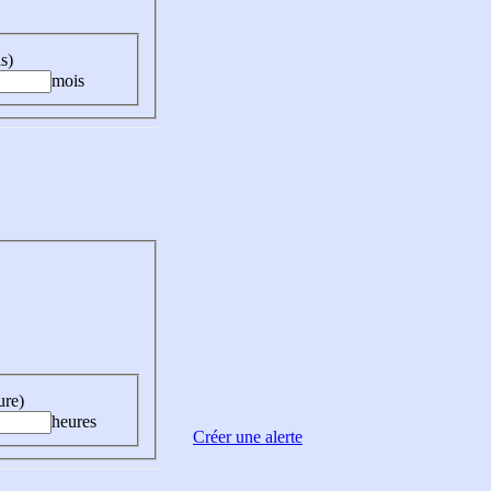
s)
mois
ure)
heures
Créer une alerte