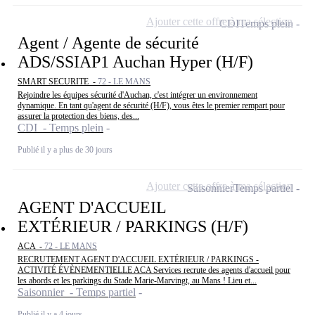
Ajouter cette offre à ma sélection
CDI
Temps plein
Agent / Agente de sécurité
ADS/SSIAP1 Auchan Hyper (H/F)
SMART SECURITE -
72 - LE MANS
Rejoindre les équipes sécurité d'Auchan, c'est intégrer un environnement
dynamique. En tant qu'agent de sécurité (H/F), vous êtes le premier rempart pour
assurer la protection des biens, des...
CDI - Temps plein
Publié il y a plus de 30 jours
Ajouter cette offre à ma sélection
Saisonnier
Temps partiel
AGENT D'ACCUEIL
EXTÉRIEUR / PARKINGS (H/F)
ACA -
72 - LE MANS
RECRUTEMENT AGENT D'ACCUEIL EXTÉRIEUR / PARKINGS -
ACTIVITÉ ÉVÈNEMENTIELLE ACA Services recrute des agents d'accueil pour
les abords et les parkings du Stade Marie-Marvingt, au Mans ! Lieu et...
Saisonnier - Temps partiel
Publié il y a 4 jours