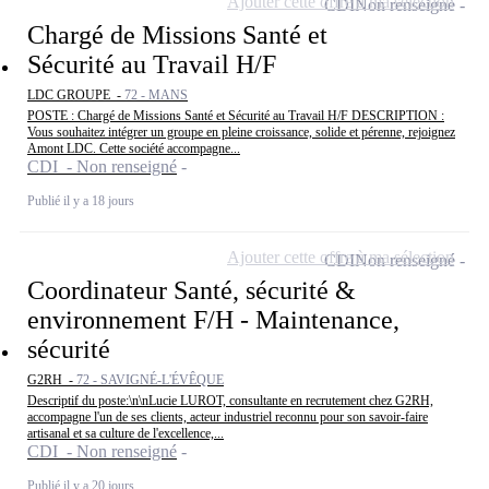
Ajouter cette offre à ma sélection
CDI
Non renseigné
Chargé de Missions Santé et
Sécurité au Travail H/F
LDC GROUPE -
72 - MANS
POSTE : Chargé de Missions Santé et Sécurité au Travail H/F DESCRIPTION :
Vous souhaitez intégrer un groupe en pleine croissance, solide et pérenne, rejoignez
Amont LDC. Cette société accompagne...
CDI - Non renseigné
Publié il y a 18 jours
Ajouter cette offre à ma sélection
CDI
Non renseigné
Coordinateur Santé, sécurité &
environnement F/H - Maintenance,
sécurité
G2RH -
72 - SAVIGNÉ-L'ÉVÊQUE
Descriptif du poste:\n\nLucie LUROT, consultante en recrutement chez G2RH,
accompagne l'un de ses clients, acteur industriel reconnu pour son savoir-faire
artisanal et sa culture de l'excellence,...
CDI - Non renseigné
Publié il y a 20 jours