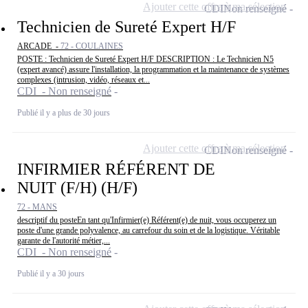
Ajouter cette offre à ma sélection
CDI
Non renseigné
Technicien de Sureté Expert H/F
ARCADE -
72 - COULAINES
POSTE : Technicien de Sureté Expert H/F DESCRIPTION : Le Technicien N5
(expert avancé) assure l'installation, la programmation et la maintenance de systèmes
complexes (intrusion, vidéo, réseaux et...
CDI - Non renseigné
Publié il y a plus de 30 jours
Ajouter cette offre à ma sélection
CDI
Non renseigné
INFIRMIER RÉFÉRENT DE
NUIT (F/H) (H/F)
72 - MANS
descriptif du posteEn tant qu'Infirmier(e) Référent(e) de nuit, vous occuperez un
poste d'une grande polyvalence, au carrefour du soin et de la logistique. Véritable
garante de l'autorité métier,...
CDI - Non renseigné
Publié il y a 30 jours