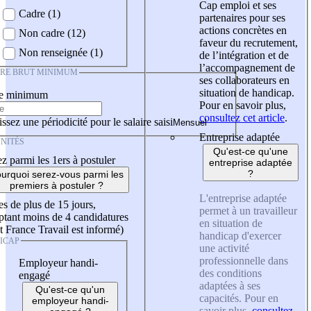
Cap emploi et ses
Cadre (1)
partenaires pour ses
actions concrètes en
Non cadre (12)
faveur du recrutement,
Non renseignée (1)
de l’intégration et de
l’accompagnement de
IRE BRUT MINIMUM
ses collaborateurs en
situation de handicap.
re minimum
Pour en savoir plus,
consultez cet article
.
ssez une périodicité pour le salaire saisi
Entreprise adaptée
NITÉS
Qu'est-ce qu'une
z parmi les 1ers à postuler
entreprise adaptée
?
urquoi serez-vous parmi les
premiers à postuler ?
L'entreprise adaptée
es de plus de 15 jours,
permet à un travailleur
tant moins de 4 candidatures
en situation de
t France Travail est informé)
handicap d'exercer
ICAP
une activité
professionnelle dans
Employeur handi-
des conditions
engagé
adaptées à ses
Qu'est-ce qu'un
capacités. Pour en
employeur handi-
savoir plus,
consultez