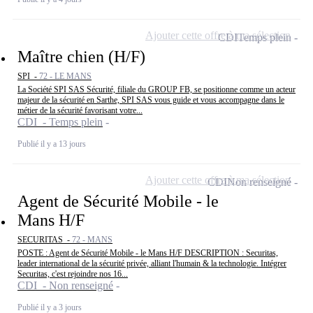
Ajouter cette offre à ma sélection
CDI
Temps plein
Maître chien (H/F)
SPI -
72 - LE MANS
La Société SPI SAS Sécurité, filiale du GROUP FB, se positionne comme un acteur
majeur de la sécurité en Sarthe, SPI SAS vous guide et vous accompagne dans le
métier de la sécurité favorisant votre...
CDI - Temps plein
Publié il y a 13 jours
Ajouter cette offre à ma sélection
CDI
Non renseigné
Agent de Sécurité Mobile - le
Mans H/F
SECURITAS -
72 - MANS
POSTE : Agent de Sécurité Mobile - le Mans H/F DESCRIPTION : Securitas,
leader international de la sécurité privée, alliant l'humain & la technologie. Intégrer
Securitas, c'est rejoindre nos 16...
CDI - Non renseigné
Publié il y a 3 jours