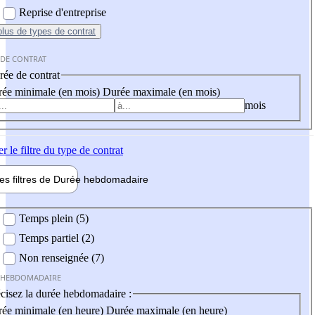
Reprise d'entreprise
plus
de types de contrat
 DE CONTRAT
ée de contrat
ée minimale (en mois)
Durée maximale (en mois)
mois
er
le filtre du type de contrat
les filtres de
Durée hebdo
madaire
 hebdomadaire
Temps plein (5)
Temps partiel (2)
Non renseignée (7)
 HEBDOMADAIRE
cisez la durée hebdomadaire :
ée minimale (en heure)
Durée maximale (en heure)