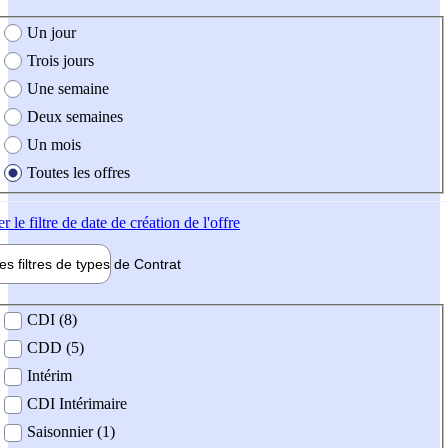
e création de l'offre
Un jour
Trois jours
Une semaine
Deux semaines
Un mois
Toutes les offres
er
le filtre de date de création de l'offre
les filtres de types de
Contrat
de contrat
CDI (8)
CDD (5)
Intérim
CDI Intérimaire
Saisonnier (1)