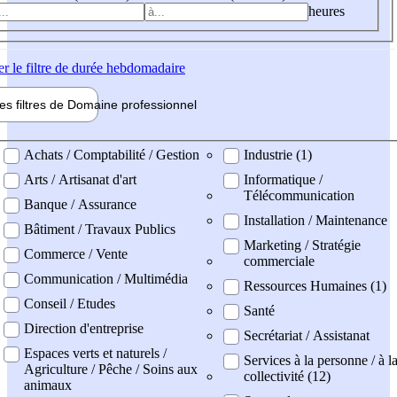
heures
er
le filtre de durée hebdomadaire
les filtres de
Domaine pro
fessionnel
ne professionel
Achats / Comptabilité / Gestion
Industrie (1)
Arts / Artisanat d'art
Informatique /
Télécommunication
Banque / Assurance
Installation / Maintenance
Bâtiment / Travaux Publics
Marketing / Stratégie
Commerce / Vente
commerciale
Communication / Multimédia
Ressources Humaines (1)
Conseil / Etudes
Santé
Direction d'entreprise
Secrétariat / Assistanat
Espaces verts et naturels /
Services à la personne / à l
Agriculture / Pêche / Soins aux
collectivité (12)
animaux