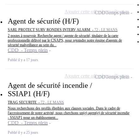
Ajouter cette offre à ma sélection
CDD
Temps plein
Agent de sécurité (H/F)
SARL PROTECT SURV RONDES INTERV ALARM -
72 - LE MANS
2 postes à pourvoir. Recherche agent / agente de sécurité, titulaire de la carte
professionnelle délivré par le CNAPS, pour rejoindre notre équipe d'agents de
sécurité malveillance au sein du...
CDD - Temps plein
Publié il y a 17 jours
Ajouter cette offre à ma sélection
CDD
Temps plein
Agent de sécurité incendie /
SSIAP1 (H/F)
TRAG SECURITE -
72 - LE MANS
Nous recherchons des profils éligibles aux clauses sociales. Dans le cadre de
l'accroissement de notre activité, nous cherchons un(e) agent(e) de sécurité incendie
- SSIAP1 pour un établissement...
CDD - Temps plein
Publié il y a 25 jours