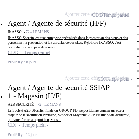
Ajouter cette offre à ma sélection
CDD
Temps partiel
Agent / Agente de sécurité (H/F)
IKASSO -
72 - LE MANS
IKASSO Sécurité est une entreprise spécialisée dans la protection des biens et des
personnes, la prévention et la surveillance des sites. Rejoindre IKASSO, c'est
rejoindre une équipe à dimension...
CDD - Temps partiel
Publié il y a 6 jours
Ajouter cette offre à ma sélection
CDI
Temps plein
Agent / Agente de sécurité SSIAP
1 - Magasin (H/F)
A2B SÉCURITÉ -
72 - LE MANS
La Société A2B Sécurité, filiale du GROUP FB, se positionne comme un acteur
majeur de la sécurité en Bretagne, Vendée et Mayenne. A2B est une vraie académie,
qui vous forme au quotidien, vous...
CDI - Temps plein
Publié il y a 13 jours