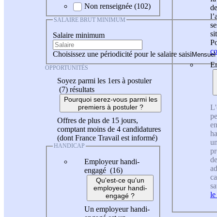
Non renseignée (102)
de
l
SALAIRE BRUT MINIMUM
se
si
Salaire minimum
Po
co
Choisissez une périodicité pour le salaire saisi
En
OPPORTUNITÉS
Soyez parmi les 1ers à postuler
(7)
résultats
Pourquoi serez-vous parmi les
L'
premiers à postuler ?
pe
Offres de plus de 15 jours,
en
comptant moins de 4 candidatures
ha
(dont France Travail est informé)
un
HANDICAP
pr
de
Employeur handi-
ad
engagé (16)
ca
Qu'est-ce qu'un
sa
employeur handi-
le
engagé ?
Un employeur handi-