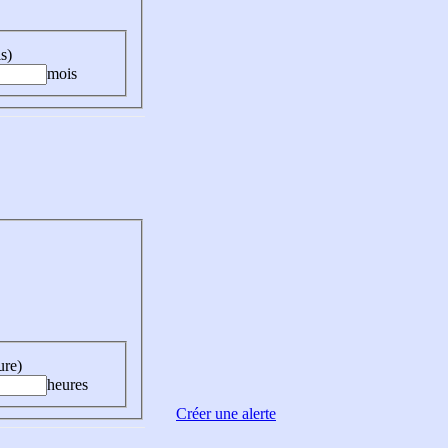
s)
mois
ure)
heures
Créer une alerte