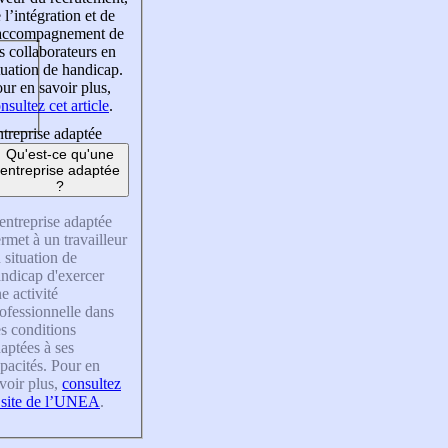
 l’intégration et de
’accompagnement de
s collaborateurs en
tuation de handicap.
ur en savoir plus,
nsultez cet article
.
treprise adaptée
Qu'est-ce qu'une
entreprise adaptée
?
entreprise adaptée
rmet à un travailleur
 situation de
ndicap d'exercer
e activité
ofessionnelle dans
s conditions
aptées à ses
pacités. Pour en
voir plus,
consultez
 site de l’UNEA
.