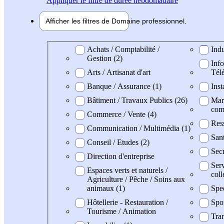
Appliquer
le filtre de durée hebdomadaire
Afficher les filtres de
Domaine pro
fessionnel
Domaine professionel
Achats / Comptabilité /
Indu
Gestion (2)
Info
Arts / Artisanat d'art
Tél
Banque / Assurance (1)
Inst
Bâtiment / Travaux Publics (26)
Mark
com
Commerce / Vente (4)
Res
Communication / Multimédia (1)
Sant
Conseil / Etudes (2)
Secr
Direction d'entreprise
Serv
Espaces verts et naturels /
coll
Agriculture / Pêche / Soins aux
animaux (1)
Spe
Hôtellerie - Restauration /
Spo
Tourisme / Animation
Tran