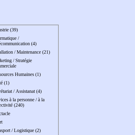
strie (39)
rmatique /
écommunication (4)
allation / Maintenance (21)
eting / Stratégie
merciale
sources Humaines (1)
é (1)
étariat / Assistanat (4)
ices à la personne / à la
ectivité (240)
ctacle
rt
sport / Logistique (2)