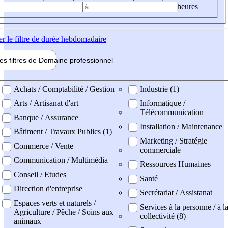
heures
er
le filtre de durée hebdomadaire
les filtres de
Domaine pro
fessionnel
ne professionel
Achats / Comptabilité / Gestion
Industrie (1)
Arts / Artisanat d'art
Informatique /
Télécommunication
Banque / Assurance
Installation / Maintenance
Bâtiment / Travaux Publics (1)
Marketing / Stratégie
Commerce / Vente
commerciale
Communication / Multimédia
Ressources Humaines
Conseil / Etudes
Santé
Direction d'entreprise
Secrétariat / Assistanat
Espaces verts et naturels /
Services à la personne / à l
Agriculture / Pêche / Soins aux
collectivité (8)
animaux