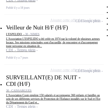
CDI - Temps plein
Publié il y a 18 jours
Ajouter cette offre à ma sélection
CDI
Temps plein
Veilleur de Nuit H/F (H/F)
L'ESPELIDO -
30 - NIMES
L'Association L'ESPELIDO a été créée en 1974 par la volonté de plusieurs acteurs
locaux. Ses missions principales sont d'accueillir, de rencontrer et d'accompagner
toute personne en situation de...
CDI - Temps plein
Publié il y a 7 jours
Ajouter cette offre à ma sélection
CDI
Temps plein
SURVEILLANT(E) DE NUIT -
CDI (H/F)
30 - CAISSARGUES
L'Association Coste emploie 150 salariés et accompagne 360 enfants et familles au
sein de ses différents services de Protection de l'Enfance installés sur le Sud et l'Est
du Département du Gard et...
CDI - Temps plein