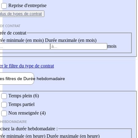
Reprise d'entreprise
plus
de types de contrat
 DE CONTRAT
ée de contrat
ée minimale (en mois)
Durée maximale (en mois)
mois
er
le filtre du type de contrat
les filtres de
Durée hebdo
madaire
 hebdomadaire
Temps plein (6)
Temps partiel
Non renseignée (4)
 HEBDOMADAIRE
cisez la durée hebdomadaire :
ée minimale (en heure)
Durée maximale (en heure)