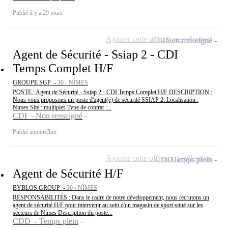
Publié il y a 29 jours
Ajouter cette offre à ma sélection
CDI
Non renseigné
Agent de Sécurité - Ssiap 2 - CDI
Temps Complet H/F
GROUPE SGP -
30 - NÎMES
POSTE : Agent de Sécurité - Ssiap 2 - CDI Temps Complet H/F DESCRIPTION :
Nous vous proposons un poste d'agent(e) de sécurité SSIAP 2: Localisation :
Nimes Site : multiples Type de contrat :...
CDI - Non renseigné
Publié aujourd'hui
Ajouter cette offre à ma sélection
CDD
Temps plein
Agent de Sécurité H/F
BYBLOS GROUP -
30 - NÎMES
RESPONSABILITÉS : Dans le cadre de notre développement, nous recrutons un
agent de sécurité H/F pour intervenir au sein d'un magasin de sport situé sur les
secteurs de Nimes Description du poste...
CDD - Temps plein