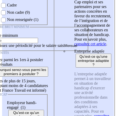
Cap emploi et ses
Cadre
partenaires pour ses
actions concrètes en
Non cadre (9)
faveur du recrutement,
Non renseignée (1)
de l’intégration et de
l’accompagnement de
IRE BRUT MINIMUM
ses collaborateurs en
situation de handicap.
re minimum
Pour en savoir plus,
consultez cet article
.
ssez une périodicité pour le salaire saisi
Entreprise adaptée
NITÉS
Qu'est-ce qu'une
z parmi les 1ers à postuler
entreprise adaptée
résultats
?
urquoi serez-vous parmi les
L'entreprise adaptée
premiers à postuler ?
permet à un travailleur
es de plus de 15 jours,
en situation de
tant moins de 4 candidatures
handicap d'exercer
t France Travail est informé)
une activité
ICAP
professionnelle dans
des conditions
Employeur handi-
adaptées à ses
engagé (1)
capacités. Pour en
Qu'est-ce qu'un
savoir plus,
consultez