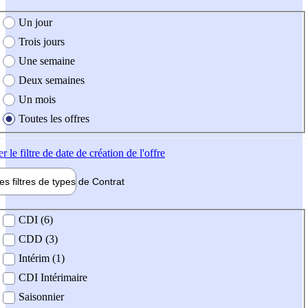
e création de l'offre
Un jour
Trois jours
Une semaine
Deux semaines
Un mois
Toutes les offres
er
le filtre de date de création de l'offre
les filtres de types de
Contrat
de contrat
CDI (6)
CDD (3)
Intérim (1)
CDI Intérimaire
Saisonnier