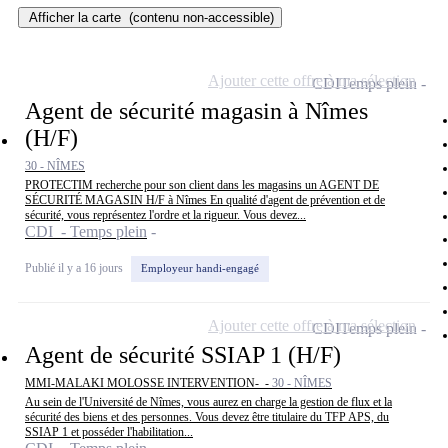
Afficher la carte
(contenu non-accessible)
Ajouter cette offre à ma sélection
CDI
Temps plein
Agent de sécurité magasin à Nîmes
(H/F)
30 - NÎMES
PROTECTIM recherche pour son client dans les magasins un AGENT DE
SÉCURITÉ MAGASIN H/F à Nîmes En qualité d'agent de prévention et de
sécurité, vous représentez l'ordre et la rigueur. Vous devez...
CDI - Temps plein
Publié il y a 16 jours
Employeur handi-engagé
Ajouter cette offre à ma sélection
CDI
Temps plein
Agent de sécurité SSIAP 1 (H/F)
MMI-MALAKI MOLOSSE INTERVENTION- -
30 - NÎMES
Au sein de l'Université de Nîmes, vous aurez en charge la gestion de flux et la
sécurité des biens et des personnes. Vous devez être titulaire du TFP APS, du
SSIAP 1 et posséder l'habilitation...