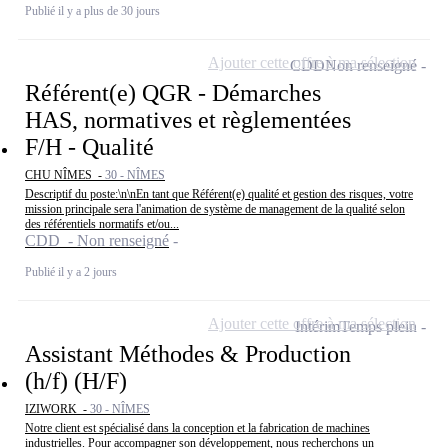
Publié il y a plus de 30 jours
Ajouter cette offre à ma sélection
CDD
Non renseigné
Référent(e) QGR - Démarches
HAS, normatives et règlementées
F/H - Qualité
CHU NÎMES -
30 - NÎMES
Descriptif du poste:\n\nEn tant que Référent(e) qualité et gestion des risques, votre
mission principale sera l'animation de système de management de la qualité selon
des référentiels normatifs et/ou...
CDD - Non renseigné
Publié il y a 2 jours
Ajouter cette offre à ma sélection
Intérim
Temps plein
Assistant Méthodes & Production
(h/f) (H/F)
IZIWORK -
30 - NÎMES
Notre client est spécialisé dans la conception et la fabrication de machines
industrielles. Pour accompagner son développement, nous recherchons un