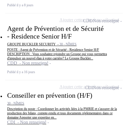
Publié il y a 8 jours
Ajouter cette offre à ma sélection
CDD
Non renseigné
Agent de Prévention et de Sécurité
- Residence Senior H/F
GROUPE BUCKLER SECURITY -
30 - NÎMES
POSTE : Agent de Prévention et de Sécurité - Residence Senior H/F
DESCRIPTION : Vous souhaitez rejoindre un Groupe qui vous permettra
d'impulser un nouvel élan à votre carrière? Le Groupe Buckler...
CDD - Non renseigné
Publié il y a 16 jours
Ajouter cette offre à ma sélection
CDI
Non renseigné
Conseiller en prévention (H/F)
30 - NÎMES
Description du poste : Coordonner les activités liées à la PMRIE et s'assurer de la
production des bilans, compte-rendu et tous documents réglementaires dans ce
domaine Apporter une expertise en...
CDI - Non renseigné