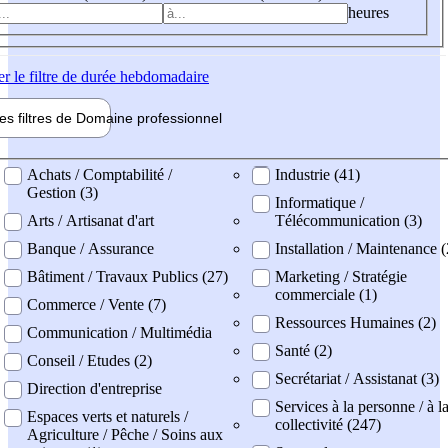
heures
er
le filtre de durée hebdomadaire
les filtres de
Domaine pro
fessionnel
ne professionel
Achats / Comptabilité /
Industrie (41)
Gestion (3)
Informatique /
Arts / Artisanat d'art
Télécommunication (3)
Banque / Assurance
Installation / Maintenance 
Bâtiment / Travaux Publics (27)
Marketing / Stratégie
commerciale (1)
Commerce / Vente (7)
Ressources Humaines (2)
Communication / Multimédia
Santé (2)
Conseil / Etudes (2)
Secrétariat / Assistanat (3)
Direction d'entreprise
Services à la personne / à l
Espaces verts et naturels /
collectivité (247)
Agriculture / Pêche / Soins aux