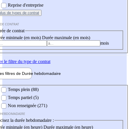
Reprise d'entreprise
plus
de types de contrat
 DE CONTRAT
ée de contrat
ée minimale (en mois)
Durée maximale (en mois)
mois
er
le filtre du type de contrat
les filtres de
Durée hebdo
madaire
 hebdomadaire
Temps plein (88)
Temps partiel (5)
Non renseignée (271)
 HEBDOMADAIRE
cisez la durée hebdomadaire :
ée minimale (en heure)
Durée maximale (en heure)