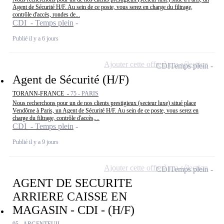
Agent de Sécurité H/F. Au sein de ce poste, vous serez en charge du filtrage,
contrôle d'accès, rondes de...
CDI - Temps plein
Publié il y a 6 jours
Ajouter cette offre à ma sélection
CDI
Temps plein
Agent de Sécurité (H/F)
TORANN-FRANCE -
75 - PARIS
Nous recherchons pour un de nos clients prestigieux (secteur luxe) situé place
Vendôme à Paris, un Agent de Sécurité H/F. Au sein de ce poste, vous serez en
charge du filtrage, contrôle d'accès,...
CDI - Temps plein
Publié il y a 9 jours
Ajouter cette offre à ma sélection
CDI
Temps plein
AGENT DE SECURITE
ARRIERE CAISSE EN
MAGASIN - CDI - (H/F)