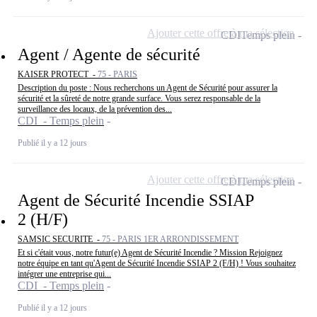
Ajouter cette offre à ma sélection
CDI
Temps plein
Agent / Agente de sécurité
KAISER PROTECT -
75 - PARIS
Description du poste : Nous recherchons un Agent de Sécurité pour assurer la
sécurité et la sûreté de notre grande surface. Vous serez responsable de la
surveillance des locaux, de la prévention des...
CDI - Temps plein
Publié il y a 12 jours
Ajouter cette offre à ma sélection
CDI
Temps plein
Agent de Sécurité Incendie SSIAP
2 (H/F)
SAMSIC SECURITE -
75 - PARIS 1ER ARRONDISSEMENT
Et si c'était vous, notre futur(e) Agent de Sécurité Incendie ? Mission Rejoignez
notre équipe en tant qu'Agent de Sécurité Incendie SSIAP 2 (F/H) ! Vous souhaitez
intégrer une entreprise qui...
CDI - Temps plein
Publié il y a 12 jours