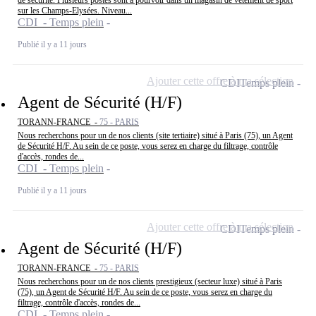
de sécurité. Plusieurs postes sont à pourvoir dans un magasin de vêtement de sport
sur les Champs-Elysées. Niveau...
CDI - Temps plein
Publié il y a 11 jours
Ajouter cette offre à ma sélection
CDI
Temps plein
Agent de Sécurité (H/F)
TORANN-FRANCE -
75 - PARIS
Nous recherchons pour un de nos clients (site tertiaire) situé à Paris (75), un Agent
de Sécurité H/F. Au sein de ce poste, vous serez en charge du filtrage, contrôle
d'accès, rondes de...
CDI - Temps plein
Publié il y a 11 jours
Ajouter cette offre à ma sélection
CDI
Temps plein
Agent de Sécurité (H/F)
TORANN-FRANCE -
75 - PARIS
Nous recherchons pour un de nos clients prestigieux (secteur luxe) situé à Paris
(75), un Agent de Sécurité H/F. Au sein de ce poste, vous serez en charge du
filtrage, contrôle d'accès, rondes de...
CDI - Temps plein