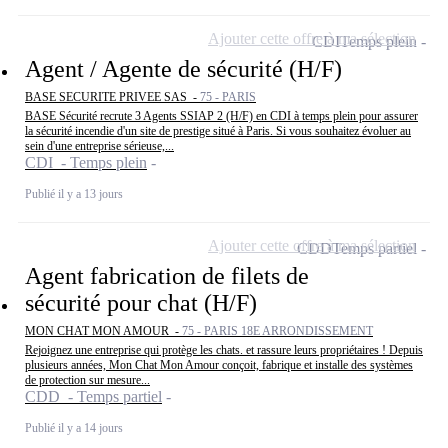
Ajouter cette offre à ma sélection
CDI
Temps plein
Agent / Agente de sécurité (H/F)
BASE SECURITE PRIVEE SAS -
75 - PARIS
BASE Sécurité recrute 3 Agents SSIAP 2 (H/F) en CDI à temps plein pour assurer
la sécurité incendie d'un site de prestige situé à Paris. Si vous souhaitez évoluer au
sein d'une entreprise sérieuse,...
CDI - Temps plein
Publié il y a 13 jours
Ajouter cette offre à ma sélection
CDD
Temps partiel
Agent fabrication de filets de
sécurité pour chat (H/F)
MON CHAT MON AMOUR -
75 - PARIS 18E ARRONDISSEMENT
Rejoignez une entreprise qui protège les chats. et rassure leurs propriétaires ! Depuis
plusieurs années, Mon Chat Mon Amour conçoit, fabrique et installe des systèmes
de protection sur mesure...
CDD - Temps partiel
Publié il y a 14 jours