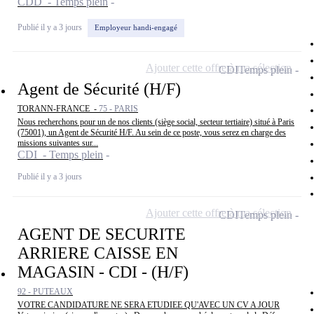
CDD - Temps plein
Publié il y a 3 jours
Employeur handi-engagé
Ajouter cette offre à ma sélection
CDI
Temps plein
Agent de Sécurité (H/F)
TORANN-FRANCE -
75 - PARIS
Nous recherchons pour un de nos clients (siège social, secteur tertiaire) situé à Paris
(75001), un Agent de Sécurité H/F. Au sein de ce poste, vous serez en charge des
missions suivantes sur...
CDI - Temps plein
Publié il y a 3 jours
Ajouter cette offre à ma sélection
CDI
Temps plein
AGENT DE SECURITE
ARRIERE CAISSE EN
MAGASIN - CDI - (H/F)
92 - PUTEAUX
VOTRE CANDIDATURE NE SERA ETUDIEE QU'AVEC UN CV A JOUR