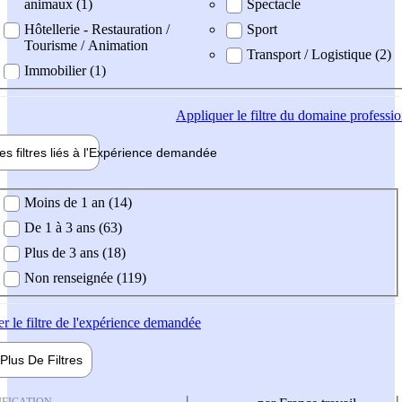
animaux (1)
Spectacle
Hôtellerie - Restauration /
Sport
Tourisme / Animation
Transport / Logistique (2)
Immobilier (1)
Appliquer
le filtre du domaine professi
es filtres liés à l'
Expérience
demandée
ience demandée
Moins de 1 an (14)
De 1 à 3 ans (63)
Plus de 3 ans (18)
Non renseignée (119)
er
le filtre de l'expérience demandée
Plus De
Filtres