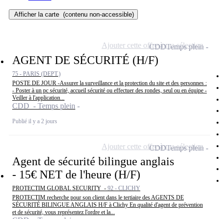
Afficher la carte
(contenu non-accessible)
Ajouter cette offre à ma sélection
CDD
Temps plein
AGENT DE SÉCURITÉ (H/F)
75 - PARIS (DEPT.)
POSTE DE JOUR -Assurer la surveillance et la protection du site et des personnes :
- Poster à un pc sécurité, accueil sécurité ou effectuer des rondes, seul ou en équipe -
Veiller à l'application...
CDD - Temps plein
Publié il y a 2 jours
Ajouter cette offre à ma sélection
CDD
Temps plein
Agent de sécurité bilingue anglais
- 15€ NET de l'heure (H/F)
PROTECTIM GLOBAL SECURITY -
92 - CLICHY
PROTECTIM recherche pour son client dans le tertiaire des AGENTS DE
SÉCURITÉ BILINGUE ANGLAIS H/F à Clichy En qualité d'agent de prévention
et de sécurité, vous représentez l'ordre et la...