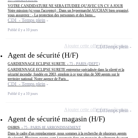
95 - ARGENTEUIL
VOTRE CANDIDATURE NE SERA ETUDIEE QU'AVEC UN CV A JOUR
Votre mission (si vous l'acceptez) : Dans un hypermarché AUCHAN bien organisé,
vous assurerez : - La protection des personnes et des biens...
CDI - Temps plein
Publié il y a 10 jours
Ajouter cette offre à ma sélection
CDI
Temps plein
Agent de sécurité (H/F)
GARDIENNAGE ECLIPSE SURETE -
75 - PARIS (DEPT.)
GARDIENNAGE ECLIPSE SURETE entreprise spécialisée dans la sûreté et la
sécurité incendie, fondée en 2003, emploie à ce jour plus de 500 agents sur le
territoire national. Notre agence de Paris...
CDI - Temps plein
Publié il y a 10 jours
Ajouter cette offre à ma sélection
CDI
Temps plein
Agent de sécurité magasin (H/F)
OSIRIS -
75 - PARIS 8E ARRONDISSEMENT
Dans le cadre d'un remplacement, nous sommes à la recherche de plusieurs agents