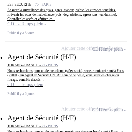
ESP SECURITE -
75 - PARIS
Assurer la surveillance des quais, gares, stations, véhicules et zones sensibles.
Prévenir les actes de malveillance (vols, dégradations, agressions, vandalisme).
Contrôler les accès et vérifier les...
CDI - Temps plein
Publié il y a 6 jours
Ajouter cette offre à ma sélection
CDI
Temps plein
Agent de Sécurité (H/F)
TORANN-FRANCE -
75 - PARIS
Nous recherchons pour un de nos clients (siège social, secteur tertiaire) situé à Paris
(75001), un Agent de Sécurité H/F. Au sein de ce poste, vous serez en charge du
filtrage, contrôle d'accès,...
CDI - Temps plein
Publié il y a 6 jours
Ajouter cette offre à ma sélection
CDI
Temps plein
Agent de Sécurité (H/F)
TORANN-FRANCE -
75 - PARIS
Nous recherchons pour un de nos clients prestigieux (secteur luxe) situé à Paris, un