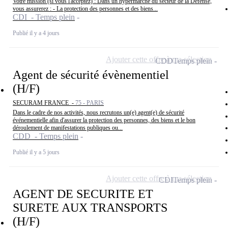
Votre mission (si vous l'acceptez) : Dans un hypermarché du secteur de la Défense,
vous assurerez : - La protection des personnes et des biens...
CDI - Temps plein
Publié il y a 4 jours
Ajouter cette offre à ma sélection
CDD
Temps plein
Agent de sécurité évènementiel
(H/F)
SECURAM FRANCE -
75 - PARIS
Dans le cadre de nos activités, nous recrutons un(e) agent(e) de sécurité
événementielle afin d'assurer la protection des personnes, des biens et le bon
déroulement de manifestations publiques ou...
CDD - Temps plein
Publié il y a 5 jours
Ajouter cette offre à ma sélection
CDI
Temps plein
AGENT DE SECURITE ET
SURETE AUX TRANSPORTS
(H/F)