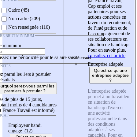
IFICATION
par France travail,
Cap emploi et ses
Cadre (45)
partenaires pour ses
actions concrètes en
Non cadre (209)
faveur du recrutement,
Non renseignée (110)
de l’intégration et de
l’accompagnement de
IRE BRUT MINIMUM
ses collaborateurs en
situation de handicap.
re minimum
Pour en savoir plus,
consultez cet article
.
ssez une périodicité pour le salaire saisi
Entreprise adaptée
NITÉS
Qu'est-ce qu'une
z parmi les 1ers à postuler
entreprise adaptée
résultats
?
urquoi serez-vous parmi les
L'entreprise adaptée
premiers à postuler ?
permet à un travailleur
es de plus de 15 jours,
en situation de
tant moins de 4 candidatures
handicap d'exercer
t France Travail est informé)
une activité
ICAP
professionnelle dans
des conditions
Employeur handi-
adaptées à ses
engagé (12)
capacités. Pour en
Qu'est-ce qu'un