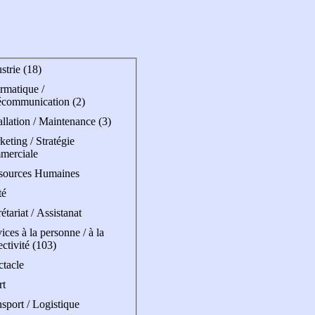
strie (18)
rmatique /
écommunication (2)
allation / Maintenance (3)
eting / Stratégie
merciale
sources Humaines
té
étariat / Assistanat
ices à la personne / à la
ectivité (103)
ctacle
rt
sport / Logistique