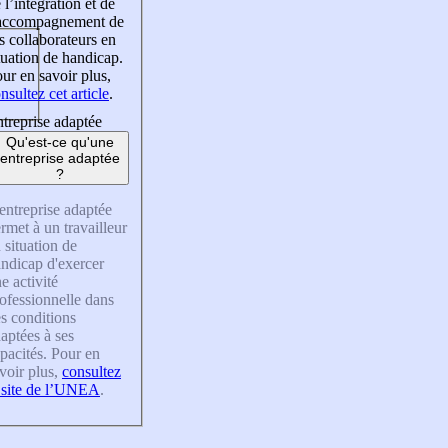
 l’intégration et de
’accompagnement de
s collaborateurs en
tuation de handicap.
ur en savoir plus,
nsultez cet article
.
treprise adaptée
Qu'est-ce qu'une
entreprise adaptée
?
entreprise adaptée
rmet à un travailleur
 situation de
ndicap d'exercer
e activité
ofessionnelle dans
s conditions
aptées à ses
pacités. Pour en
voir plus,
consultez
 site de l’UNEA
.