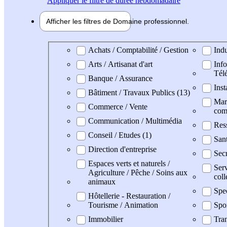
Appliquer
le filtre de durée hebdomadaire
Afficher les filtres de
Domaine pro
fessionnel
Domaine professionel
Achats / Comptabilité / Gestion
Indu
Arts / Artisanat d'art
Info
Tél
Banque / Assurance
Inst
Bâtiment / Travaux Publics (13)
Mark
Commerce / Vente
com
Communication / Multimédia
Res
Conseil / Etudes (1)
San
Direction d'entreprise
Secr
Espaces verts et naturels /
Serv
Agriculture / Pêche / Soins aux
coll
animaux
Spe
Hôtellerie - Restauration /
Tourisme / Animation
Spo
Immobilier
Tran