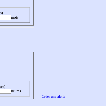
s)
mois
ure)
heures
Créer une alerte