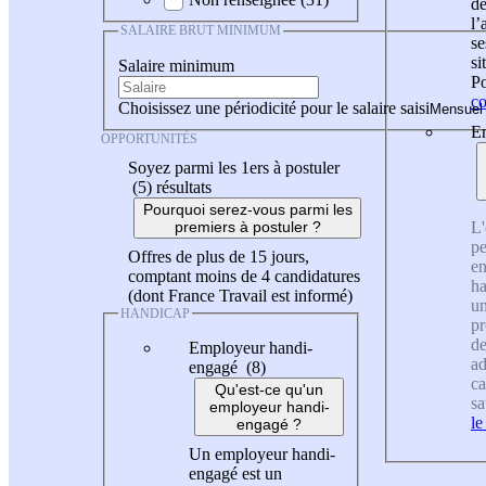
de
l
SALAIRE BRUT MINIMUM
se
si
Salaire minimum
Po
co
Choisissez une périodicité pour le salaire saisi
En
OPPORTUNITÉS
Soyez parmi les 1ers à postuler
(5)
résultats
Pourquoi serez-vous parmi les
L'
premiers à postuler ?
pe
Offres de plus de 15 jours,
en
comptant moins de 4 candidatures
ha
(dont France Travail est informé)
un
HANDICAP
pr
de
Employeur handi-
ad
engagé (8)
ca
Qu'est-ce qu'un
sa
employeur handi-
le
engagé ?
Un employeur handi-
engagé est un