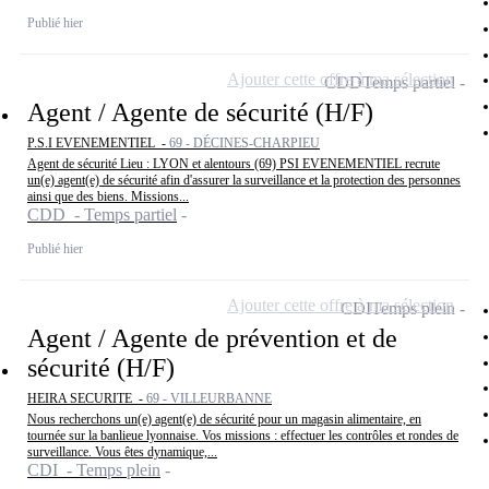
Publié hier
Ajouter cette offre à ma sélection
CDD
Temps partiel
Agent / Agente de sécurité (H/F)
P.S.I EVENEMENTIEL -
69 - DÉCINES-CHARPIEU
Agent de sécurité Lieu : LYON et alentours (69) PSI EVENEMENTIEL recrute
un(e) agent(e) de sécurité afin d'assurer la surveillance et la protection des personnes
ainsi que des biens. Missions...
CDD - Temps partiel
Publié hier
Ajouter cette offre à ma sélection
CDI
Temps plein
Agent / Agente de prévention et de
sécurité (H/F)
HEIRA SECURITE -
69 - VILLEURBANNE
Nous recherchons un(e) agent(e) de sécurité pour un magasin alimentaire, en
tournée sur la banlieue lyonnaise. Vos missions : effectuer les contrôles et rondes de
surveillance. Vous êtes dynamique,...
CDI - Temps plein