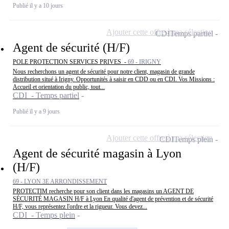
Publié il y a 10 jours
Ajouter cette offre à ma sélection
CDI
Temps partiel
Agent de sécurité (H/F)
POLE PROTECTION SERVICES PRIVES -
69 - IRIGNY
Nous recherchons un agent de sécurité pour notre client, magasin de grande
distribution situé à Irigny. Opportunités à saisir en CDD ou en CDI. Vos Missions :
Accueil et orientation du public, tout...
CDI - Temps partiel
Publié il y a 9 jours
Ajouter cette offre à ma sélection
CDI
Temps plein
Agent de sécurité magasin à Lyon
(H/F)
69 - LYON 3E ARRONDISSEMENT
PROTECTIM recherche pour son client dans les magasins un AGENT DE
SÉCURITÉ MAGASIN H/F à Lyon En qualité d'agent de prévention et de sécurité
H/F, vous représentez l'ordre et la rigueur. Vous devez...
CDI - Temps plein