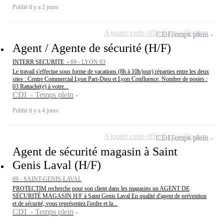
Publié il y a 2 jours
Ajouter cette offre à ma sélection
CDI
Temps plein
Agent / Agente de sécurité (H/F)
INTERR SECURITE -
69 - LYON 03
Le travail s'effectue sous forme de vacations (8h à 10h/jour) réparties entre les deux
sites : Centre Commercial Lyon Part-Dieu et Lyon Confluence. Nombre de postes :
03 Rattaché(e) à votre...
CDI - Temps plein
Publié il y a 4 jours
Ajouter cette offre à ma sélection
CDI
Temps plein
Agent de sécurité magasin à Saint
Genis Laval (H/F)
69 - SAINT-GENIS-LAVAL
PROTECTIM recherche pour son client dans les magasins un AGENT DE
SÉCURITÉ MAGASIN H/F à Saint Genis Laval En qualité d'agent de prévention
et de sécurité, vous représentez l'ordre et la...
CDI - Temps plein