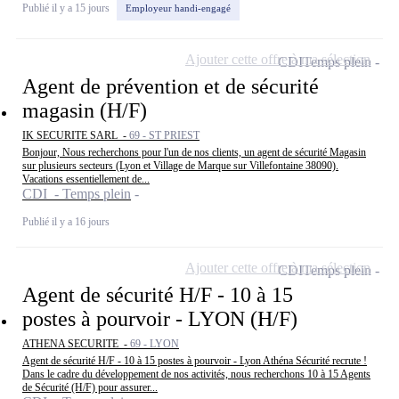
Publié il y a 15 jours
Employeur handi-engagé
Ajouter cette offre à ma sélection
CDI
Temps plein
Agent de prévention et de sécurité
magasin (H/F)
IK SECURITE SARL -
69 - ST PRIEST
Bonjour, Nous recherchons pour l'un de nos clients, un agent de sécurité Magasin
sur plusieurs secteurs (Lyon et Village de Marque sur Villefontaine 38090).
Vacations essentiellement de...
CDI - Temps plein
Publié il y a 16 jours
Ajouter cette offre à ma sélection
CDI
Temps plein
Agent de sécurité H/F - 10 à 15
postes à pourvoir - LYON (H/F)
ATHENA SECURITE -
69 - LYON
Agent de sécurité H/F - 10 à 15 postes à pourvoir - Lyon Athéna Sécurité recrute !
Dans le cadre du développement de nos activités, nous recherchons 10 à 15 Agents
de Sécurité (H/F) pour assurer...