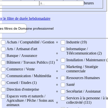
heures
er
le filtre de durée hebdomadaire
les filtres de
Domaine pro
fessionnel
ne professionel
Achats / Comptabilité / Gestion
Industrie (19)
Arts / Artisanat d'art
Informatique /
Télécommunication (2)
Banque / Assurance
Installation / Maintenance (
Bâtiment / Travaux Publics (11)
Marketing / Stratégie
Commerce / Vente
commerciale
Communication / Multimédia
Ressources Humaines
Conseil / Etudes (1)
Santé
Direction d'entreprise
Secrétariat / Assistanat
Espaces verts et naturels /
Services à la personne / à l
Agriculture / Pêche / Soins aux
collectivité (111)
animaux