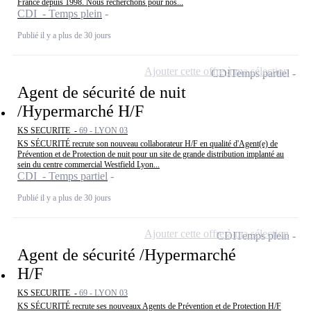
France depuis 1998. Nous recherchons pour nos...
CDI - Temps plein
Publié il y a plus de 30 jours
Ajouter cette offre à ma sélection
CDI
Temps partiel
Agent de sécurité de nuit
/Hypermarché H/F
KS SECURITE -
69 - LYON 03
KS SÉCURITÉ recrute son nouveau collaborateur H/F en qualité d'Agent(e) de
Prévention et de Protection de nuit pour un site de grande distribution implanté au
sein du centre commercial Westfield Lyon...
CDI - Temps partiel
Publié il y a plus de 30 jours
Ajouter cette offre à ma sélection
CDI
Temps plein
Agent de sécurité /Hypermarché
H/F
KS SECURITE -
69 - LYON 03
KS SÉCURITÉ recrute ses nouveaux Agents de Prévention et de Protection H/F