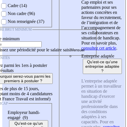
Cap emploi et ses
Cadre (14)
partenaires pour ses
actions concrètes en
Non cadre (96)
faveur du recrutement,
Non renseignée (37)
de l’intégration et de
l’accompagnement de
IRE BRUT MINIMUM
ses collaborateurs en
situation de handicap.
re minimum
Pour en savoir plus,
consultez cet article
.
ssez une périodicité pour le salaire saisi
Entreprise adaptée
NITÉS
Qu'est-ce qu'une
z parmi les 1ers à postuler
entreprise adaptée
résultats
?
urquoi serez-vous parmi les
L'entreprise adaptée
premiers à postuler ?
permet à un travailleur
es de plus de 15 jours,
en situation de
tant moins de 4 candidatures
handicap d'exercer
t France Travail est informé)
une activité
ICAP
professionnelle dans
des conditions
Employeur handi-
adaptées à ses
engagé (9)
capacités. Pour en
Qu'est-ce qu'un
savoir plus,
consultez