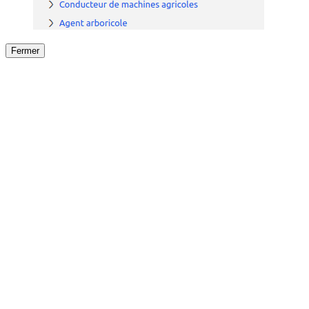
Fermer
Fermer
le détail de l'offre
/
Offre
sur
Offre précéden