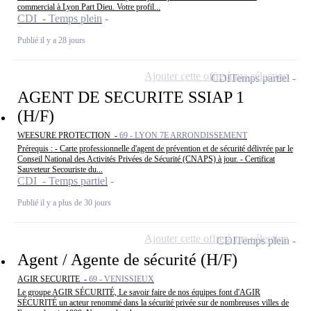
commercial à Lyon Part Dieu. Votre profil...
CDI - Temps plein
Publié il y a 28 jours
Ajouter cette offre à ma sélection
CDI
Temps partiel
AGENT DE SECURITE SSIAP 1
(H/F)
WEESURE PROTECTION -
69 - LYON 7E ARRONDISSEMENT
Prérequis : - Carte professionnelle d'agent de prévention et de sécurité délivrée par le
Conseil National des Activités Privées de Sécurité (CNAPS) à jour. - Certificat
Sauveteur Secouriste du...
CDI - Temps partiel
Publié il y a plus de 30 jours
Ajouter cette offre à ma sélection
CDI
Temps plein
Agent / Agente de sécurité (H/F)
AGIR SECURITE -
69 - VENISSIEUX
Le groupe AGIR SÉCURITÉ, Le savoir faire de nos équipes font d'AGIR
SÉCURITÉ un acteur renommé dans la sécurité privée sur de nombreuses villes de