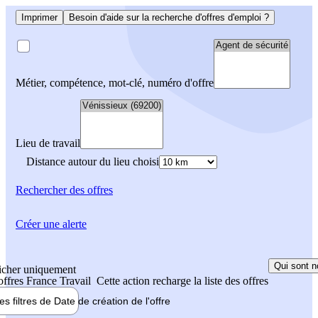
Imprimer
Besoin d'aide sur la recherche d'offres d'emploi ?
Métier, compétence, mot-clé, numéro d'offre
Lieu de travail
Distance autour du lieu choisi
Rechercher
des offres
Créer une alerte
Qui sont n
icher uniquement
 offres France Travail
Cette action recharge la liste des offres
les filtres de
Date de création
de l'offre