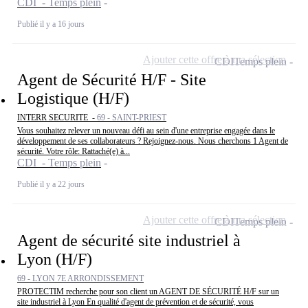
CDI - Temps plein
Publié il y a 16 jours
Ajouter cette offre à ma sélection
CDI
Temps plein
Agent de Sécurité H/F - Site
Logistique (H/F)
INTERR SECURITE -
69 - SAINT-PRIEST
Vous souhaitez relever un nouveau défi au sein d'une entreprise engagée dans le
développement de ses collaborateurs ? Rejoignez-nous. Nous cherchons 1 Agent de
sécurité. Votre rôle: Rattaché(e) à...
CDI - Temps plein
Publié il y a 22 jours
Ajouter cette offre à ma sélection
CDI
Temps plein
Agent de sécurité site industriel à
Lyon (H/F)
69 - LYON 7E ARRONDISSEMENT
PROTECTIM recherche pour son client un AGENT DE SÉCURITÉ H/F sur un
site industriel à Lyon En qualité d'agent de prévention et de sécurité, vous