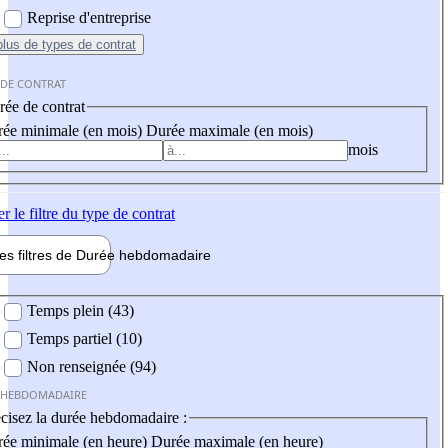
Reprise d'entreprise
plus
de types de contrat
 DE CONTRAT
ée de contrat
ée minimale (en mois)
Durée maximale (en mois)
mois
er
le filtre du type de contrat
les filtres de
Durée hebdo
madaire
 hebdomadaire
Temps plein (43)
Temps partiel (10)
Non renseignée (94)
 HEBDOMADAIRE
cisez la durée hebdomadaire :
ée minimale (en heure)
Durée maximale (en heure)