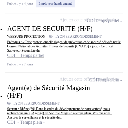
Publié il y a 4 jours
Employeur handi-engagé
Ajouter cette offre à ma sélection
CDI
Temps partiel
AGENT DE SECURITE (H/F)
WEESURE PROTECTION -
69 - LYON 3E ARRONDISSEMENT
Prérequis : - Carte professionnelle d'agent de prévention et de sécurité délivrée par le
Conseil National des Activités Privées de Sécurité (CNAPS) à jour. - Certificat
Sauveteur Secouriste du...
CDI - Temps partiel
Publié il y a 7 jours
Ajouter cette offre à ma sélection
CDI
Temps plein
Agent(e) de Sécurité Magasin
(H/F)
69 - LYON 3E ARRONDISSEMENT
Secteur : Rhône (69) Dans le cadre du développement de notre activité, nous
recherchons un(e) Agent(e) de Sécurité Magasin à temps plein. Vos missions :
Assurer la surveillance et la sécurité des...
CDI - Temps plein