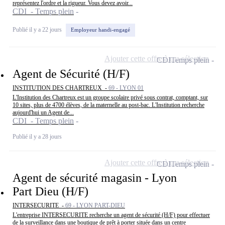
représentez l'ordre et la rigueur. Vous devez avoir...
CDI - Temps plein
Publié il y a 22 jours
Employeur handi-engagé
Ajouter cette offre à ma sélection
CDI
Temps plein
Agent de Sécurité (H/F)
INSTITUTION DES CHARTREUX -
69 - LYON 01
L'Institution des Chartreux est un groupe scolaire privé sous contrat, comptant, sur
10 sites, plus de 4700 élèves, de la maternelle au post-bac. L'Institution recherche
aujourd'hui un Agent de...
CDI - Temps plein
Publié il y a 28 jours
Ajouter cette offre à ma sélection
CDI
Temps plein
Agent de sécurité magasin - Lyon
Part Dieu (H/F)
INTERSECURITE -
69 - LYON PART-DIEU
L'entreprise INTERSECURITE recherche un agent de sécurité (H/F) pour effectuer
de la surveillance dans une boutique de prêt à porter située dans un centre