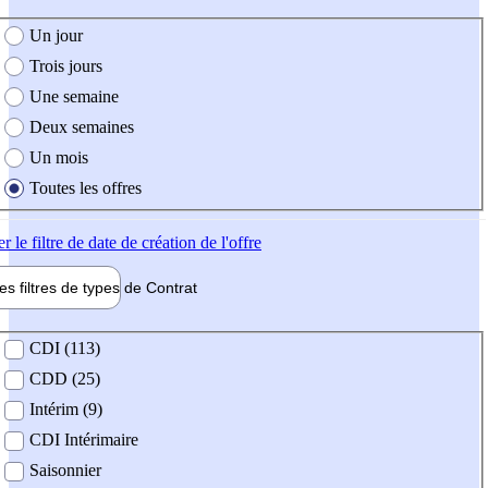
e création de l'offre
Un jour
Trois jours
Une semaine
Deux semaines
Un mois
Toutes les offres
er
le filtre de date de création de l'offre
les filtres de types de
Contrat
de contrat
CDI (113)
CDD (25)
Intérim (9)
CDI Intérimaire
Saisonnier