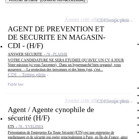
Ajouter cette offre à ma sélection
CDI
Temps plein
AGENT DE PREVENTION ET
DE SECURITE EN MAGASIN-
CDI - (H/F)
ANSWER SECURITE -
78 - PLAISIR
VOTRE CANDIDATURE NE SERA ETUDIEE QU'AVEC UN CV A JOUR
Votre mission (si vous l'acceptez) : Dans un hypermarché bien organisé, vous
assurerez : - La protection des personnes et des biens (oui, c'est...
CDI - Temps plein
Publié hier
Ajouter cette offre à ma sélection
CDI
Temps plein
Agent / Agente cynophile de
sécurité (H/F)
ETS -
78 - YVELINES
Présentation de l'entreprise En Toute Sécurité (ETS) est une entreprise de
gardiennage et de sécurité qui opère principalement à Paris, en Île-de-France, ainsi