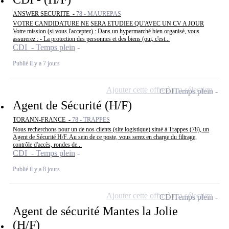
ANSWER SECURITE -
78 - MAUREPAS
VOTRE CANDIDATURE NE SERA ETUDIEE QU'AVEC UN CV A JOUR
Votre mission (si vous l'acceptez) : Dans un hypermarché bien organisé, vous
assurerez : - La protection des personnes et des biens (oui, c'est...
CDI - Temps plein
Publié il y a 7 jours
Ajouter cette offre à ma sélection
CDI
Temps plein
Agent de Sécurité (H/F)
TORANN-FRANCE -
78 - TRAPPES
Nous recherchons pour un de nos clients (site logistique) situé à Trappes (78), un
Agent de Sécurité H/F. Au sein de ce poste, vous serez en charge du filtrage,
contrôle d'accès, rondes de...
CDI - Temps plein
Publié il y a 8 jours
Ajouter cette offre à ma sélection
CDI
Temps plein
Agent de sécurité Mantes la Jolie
(H/F)