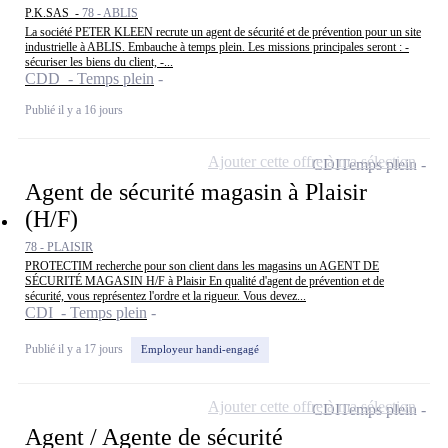
P.K.SAS -
78 - ABLIS
La société PETER KLEEN recrute un agent de sécurité et de prévention pour un site
industrielle à ABLIS. Embauche à temps plein. Les missions principales seront : -
sécuriser les biens du client, -...
CDD - Temps plein
Publié il y a 16 jours
Ajouter cette offre à ma sélection
CDI
Temps plein
Agent de sécurité magasin à Plaisir
(H/F)
78 - PLAISIR
PROTECTIM recherche pour son client dans les magasins un AGENT DE
SÉCURITÉ MAGASIN H/F à Plaisir En qualité d'agent de prévention et de
sécurité, vous représentez l'ordre et la rigueur. Vous devez...
CDI - Temps plein
Publié il y a 17 jours
Employeur handi-engagé
Ajouter cette offre à ma sélection
CDI
Temps plein
Agent / Agente de sécurité