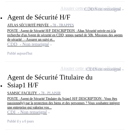
Ajouter cette offre à ma sélection
CDD
Non renseigné
Agent de Sécurité H/F
ATLAS SÉCURITÉ PRIVÉE -
78 - TRAPPES
POSTE : Agent de Sécurité H/F DESCRIPTION : Altas Sécurité privée est à la
recherche d'un Agent de sécurité en CDD, temps partiel de 50h. Missions des agents
de sécurité : - Assurer un suivi et...
CDD - Non renseigné
Publié aujourd'hui
Ajouter cette offre à ma sélection
CDI
Non renseigné
Agent de Sécurité Titulaire du
Ssiap1 H/F
SAMSIC FACILITY -
78 - PLAISIR
POSTE : Agent de Sécurité Titulaire du Ssiap1 H/F DESCRIPTION : Vous êtes
passionné(e) par la protection des biens et des personnes ? Vous souhaitez intégrer
une entreprise qui valorise vos...
CDI - Non renseigné
Publié il y a 6 jours