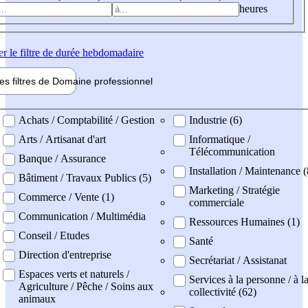
heures
er
le filtre de durée hebdomadaire
les filtres de
Domaine pro
fessionnel
ne professionel
Achats / Comptabilité / Gestion
Industrie (6)
Arts / Artisanat d'art
Informatique /
Télécommunication
Banque / Assurance
Installation / Maintenance (
Bâtiment / Travaux Publics (5)
Marketing / Stratégie
Commerce / Vente (1)
commerciale
Communication / Multimédia
Ressources Humaines (1)
Conseil / Etudes
Santé
Direction d'entreprise
Secrétariat / Assistanat
Espaces verts et naturels /
Services à la personne / à l
Agriculture / Pêche / Soins aux
collectivité (62)
animaux