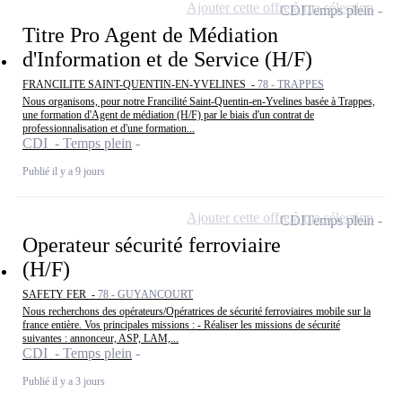
Ajouter cette offre à ma sélection
CDI
Temps plein
Titre Pro Agent de Médiation
d'Information et de Service (H/F)
FRANCILITE SAINT-QUENTIN-EN-YVELINES -
78 - TRAPPES
Nous organisons, pour notre Francilité Saint-Quentin-en-Yvelines basée à Trappes,
une formation d'Agent de médiation (H/F) par le biais d'un contrat de
professionnalisation et d'une formation...
CDI - Temps plein
Publié il y a 9 jours
Ajouter cette offre à ma sélection
CDI
Temps plein
Operateur sécurité ferroviaire
(H/F)
SAFETY FER -
78 - GUYANCOURT
Nous recherchons des opérateurs/Opératrices de sécurité ferroviaires mobile sur la
france entière. Vos principales missions : - Réaliser les missions de sécurité
suivantes : annonceur, ASP, LAM,...
CDI - Temps plein
Publié il y a 3 jours