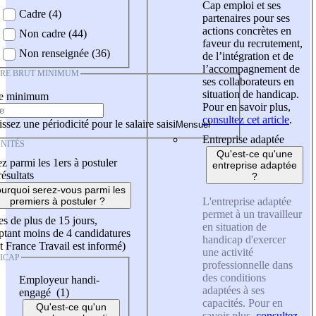
Cap emploi et ses
Cadre (4)
partenaires pour ses
actions concrètes en
Non cadre (44)
faveur du recrutement,
Non renseignée (36)
de l’intégration et de
l’accompagnement de
IRE BRUT MINIMUM
ses collaborateurs en
situation de handicap.
re minimum
Pour en savoir plus,
consultez cet article
.
ssez une périodicité pour le salaire saisi
Entreprise adaptée
NITÉS
Qu'est-ce qu'une
z parmi les 1ers à postuler
entreprise adaptée
résultats
?
urquoi serez-vous parmi les
L'entreprise adaptée
premiers à postuler ?
permet à un travailleur
es de plus de 15 jours,
en situation de
tant moins de 4 candidatures
handicap d'exercer
t France Travail est informé)
une activité
ICAP
professionnelle dans
des conditions
Employeur handi-
adaptées à ses
engagé (1)
capacités. Pour en
Qu'est-ce qu'un
savoir plus,
consultez