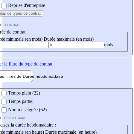
Reprise d'entreprise
plus
de types de contrat
 DE CONTRAT
ée de contrat
ée minimale (en mois)
Durée maximale (en mois)
mois
er
le filtre du type de contrat
les filtres de
Durée hebdo
madaire
 hebdomadaire
Temps plein (22)
Temps partiel
Non renseignée (62)
 HEBDOMADAIRE
cisez la durée hebdomadaire :
ée minimale (en heure)
Durée maximale (en heure)