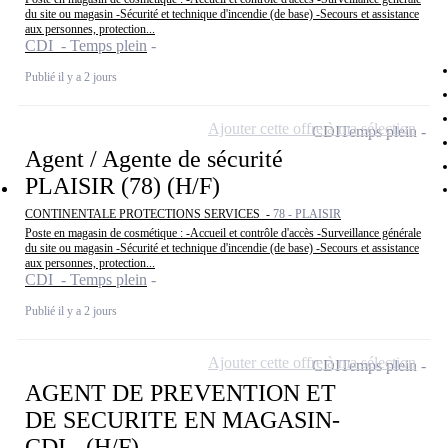
du site ou magasin -Sécurité et technique d'incendie (de base) -Secours et assistance
aux personnes, protection...
CDI - Temps plein
Publié il y a 2 jours
Ajouter cette offre à ma sélection
CDI
Temps plein
Agent / Agente de sécurité
PLAISIR (78) (H/F)
CONTINENTALE PROTECTIONS SERVICES -
78 - PLAISIR
Poste en magasin de cosmétique : -Accueil et contrôle d'accès -Surveillance générale
du site ou magasin -Sécurité et technique d'incendie (de base) -Secours et assistance
aux personnes, protection...
CDI - Temps plein
Publié il y a 2 jours
Ajouter cette offre à ma sélection
CDI
Temps plein
AGENT DE PREVENTION ET
DE SECURITE EN MAGASIN-
CDI - (H/F)