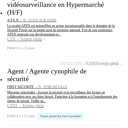
vidéosurveillance en Hypermarché
(H/F)
A.P.E.N -
78 - FLINS SUR SEINE
La société APEN est aujourd'hui un acteur incontournable dans le domaine de la
Sécurité Privée sur la moitié nord du territoire national. Fort de son expérience,
APEN poursuit son développement et...
CDI - Temps plein
Publié il y a 21 jours
Ajouter cette offre à ma sélection
CDD
Temps plein
Agent / Agente cynophile de
sécurité
FIRST SECURITE -
78 - PORCHEVILLE
Missions principales : Assurer la sécurité et la surveillance des locaux en
collaboration avec un chien dressé. Participer à la formation et à l'entraînement des
chiens de travail. Veiller au...
CDD - Temps plein
Publié il y a 21 jours
Soyez parmi les 1ers à postuler