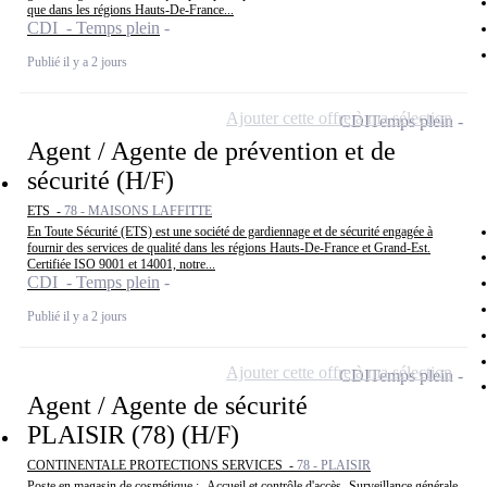
que dans les régions Hauts-De-France...
CDI - Temps plein
Publié il y a 2 jours
Ajouter cette offre à ma sélection
CDI
Temps plein
Agent / Agente de prévention et de
sécurité (H/F)
ETS -
78 - MAISONS LAFFITTE
En Toute Sécurité (ETS) est une société de gardiennage et de sécurité engagée à
fournir des services de qualité dans les régions Hauts-De-France et Grand-Est.
Certifiée ISO 9001 et 14001, notre...
CDI - Temps plein
Publié il y a 2 jours
Ajouter cette offre à ma sélection
CDI
Temps plein
Agent / Agente de sécurité
PLAISIR (78) (H/F)
CONTINENTALE PROTECTIONS SERVICES -
78 - PLAISIR
Poste en magasin de cosmétique : -Accueil et contrôle d'accès -Surveillance générale