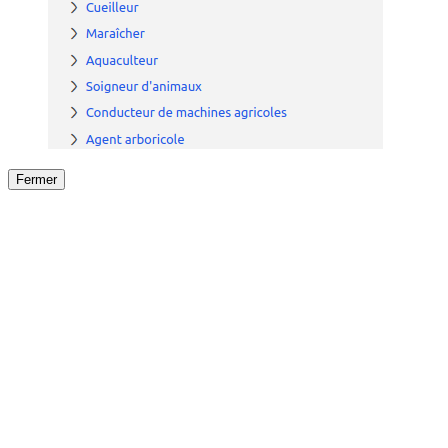
Fermer
Fermer
le détail de l'offre
/
Offre
sur
Offre précéden