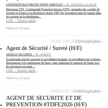
CONTINENTALE PROTECTIONS SERVICES -
78 - MANTES-LA-JOLIE
Historique CPS : Continentale Protection Service (CPS), pionnière des sociétés de
sécurité en France a su développer depuis 1987 des prestations haut de gamme dans
les secteurs de la distribution...
CDI - Temps plein
Publié il y a 10 jours
Ajouter cette offre à ma sélection
CDI
Temps plein
Agent de Sécurité / Sureté (H/F)
AENEAS SECURITE -
78 - POISSY
Sa principale activité concerne la surveillance humaine, la surveillance par systèmes
électroniques et le gardiennage de biens, mais également le transport de fonds avec
du personnel non armé....
CDI - Temps plein
Publié il y a 10 jours
Ajouter cette offre à ma sélection
CDD
Temps plein
AGENT DE SECURITE ET DE
PREVENTION #TDFE2026 (H/F)