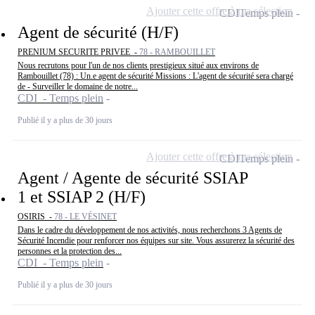
Ajouter cette offre à ma sélection
CDI
Temps plein
Agent de sécurité (H/F)
PRENIUM SECURITE PRIVEE -
78 - RAMBOUILLET
Nous recrutons pour l'un de nos clients prestigieux situé aux environs de
Rambouillet (78) : Un.e agent de sécurité Missions : L'agent de sécurité sera chargé
de - Surveiller le domaine de notre...
CDI - Temps plein
Publié il y a plus de 30 jours
Ajouter cette offre à ma sélection
CDI
Temps plein
Agent / Agente de sécurité SSIAP
1 et SSIAP 2 (H/F)
OSIRIS -
78 - LE VÉSINET
Dans le cadre du développement de nos activités, nous recherchons 3 Agents de
Sécurité Incendie pour renforcer nos équipes sur site. Vous assurerez la sécurité des
personnes et la protection des...
CDI - Temps plein
Publié il y a plus de 30 jours