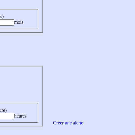
s)
mois
ure)
heures
Créer une alerte