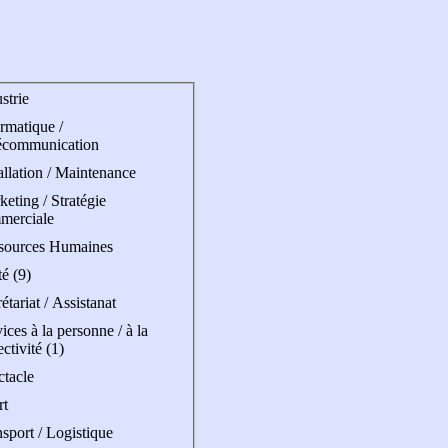
strie
rmatique /
écommunication
allation / Maintenance
eting / Stratégie
merciale
sources Humaines
é (9)
étariat / Assistanat
ices à la personne / à la
ectivité (1)
ctacle
rt
sport / Logistique