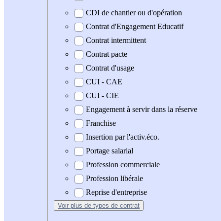
CDI de chantier ou d'opération
Contrat d'Engagement Educatif
Contrat intermittent
Contrat pacte
Contrat d'usage
CUI - CAE
CUI - CIE
Engagement à servir dans la réserve
Franchise
Insertion par l'activ.éco.
Portage salarial
Profession commerciale
Profession libérale
Reprise d'entreprise
Voir plus
de types de contrat