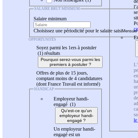
de
l
SALAIRE BRUT MINIMUM
se
si
Salaire minimum
Po
co
Choisissez une périodicité pour le salaire saisi
En
OPPORTUNITÉS
Soyez parmi les 1ers à postuler
(1)
résultats
Pourquoi serez-vous parmi les
L'
premiers à postuler ?
pe
Offres de plus de 15 jours,
en
comptant moins de 4 candidatures
ha
(dont France Travail est informé)
un
HANDICAP
pr
de
Employeur handi-
ad
engagé (1)
ca
Qu'est-ce qu'un
sa
employeur handi-
le
engagé ?
Un employeur handi-
engagé est un