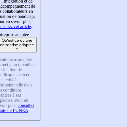
 l’intégration et de
’accompagnement de
s collaborateurs en
tuation de handicap.
ur en savoir plus,
nsultez cet article
.
treprise adaptée
Qu'est-ce qu'une
entreprise adaptée
?
entreprise adaptée
rmet à un travailleur
 situation de
ndicap d'exercer
e activité
ofessionnelle dans
s conditions
aptées à ses
pacités. Pour en
voir plus,
consultez
 site de l’UNEA
.