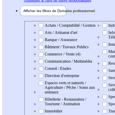
Appliquer
le filtre de durée hebdomadaire
Afficher les filtres de
Domaine pro
fessionnel
Domaine professionel
Achats / Comptabilité / Gestion
Indu
Arts / Artisanat d'art
Info
Tél
Banque / Assurance
Inst
Bâtiment / Travaux Publics
Mark
Commerce / Vente (4)
com
Communication / Multimédia
Res
Conseil / Etudes
Sant
Direction d'entreprise
Secr
Espaces verts et naturels /
Serv
Agriculture / Pêche / Soins aux
coll
animaux
Spe
Hôtellerie - Restauration /
Tourisme / Animation
Spo
Immobilier
Tran