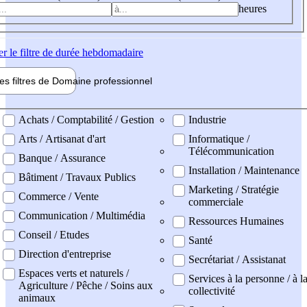
heures
er
le filtre de durée hebdomadaire
les filtres de
Domaine pro
fessionnel
ne professionel
Achats / Comptabilité / Gestion
Industrie
Arts / Artisanat d'art
Informatique /
Télécommunication
Banque / Assurance
Installation / Maintenance
Bâtiment / Travaux Publics
Marketing / Stratégie
Commerce / Vente
commerciale
Communication / Multimédia
Ressources Humaines
Conseil / Etudes
Santé
Direction d'entreprise
Secrétariat / Assistanat
Espaces verts et naturels /
Services à la personne / à l
Agriculture / Pêche / Soins aux
collectivité
animaux