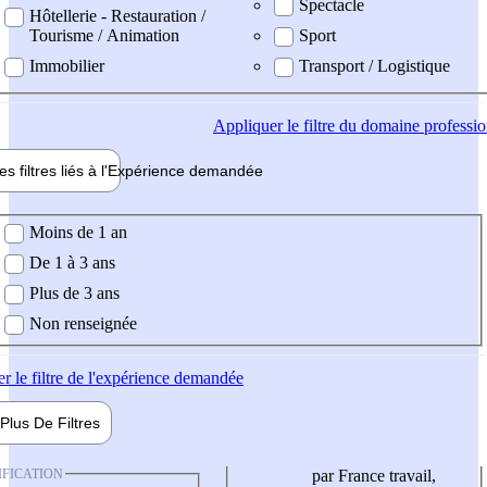
Spectacle
Hôtellerie - Restauration /
Tourisme / Animation
Sport
Immobilier
Transport / Logistique
Appliquer
le filtre du domaine professi
es filtres liés à l'
Expérience
demandée
ience demandée
Moins de 1 an
De 1 à 3 ans
Plus de 3 ans
Non renseignée
er
le filtre de l'expérience demandée
Plus De
Filtres
IFICATION
par France travail,