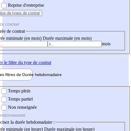
Reprise d'entreprise
plus
de types de contrat
 DE CONTRAT
ée de contrat
ée minimale (en mois)
Durée maximale (en mois)
mois
er
le filtre du type de contrat
les filtres de
Durée hebdo
madaire
 hebdomadaire
Temps plein
Temps partiel
Non renseignée
 HEBDOMADAIRE
cisez la durée hebdomadaire :
ée minimale (en heure)
Durée maximale (en heure)