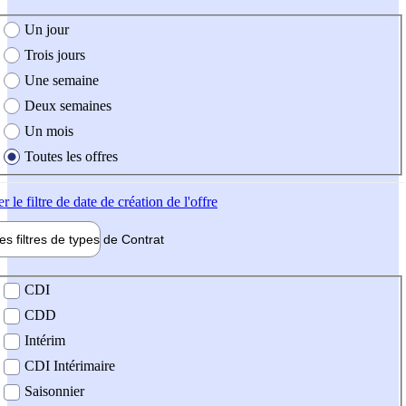
e création de l'offre
Un jour
Trois jours
Une semaine
Deux semaines
Un mois
Toutes les offres
er
le filtre de date de création de l'offre
les filtres de types de
Contrat
de contrat
CDI
CDD
Intérim
CDI Intérimaire
Saisonnier