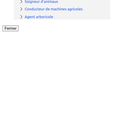
Fermer
Fermer
le détail de l'offre
/
Offre
sur
Offre précéden