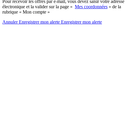
Pour recevoir les offres par e-mail, vous devez saisir votre adresse
électronique et la valider sur la page «
Mes coordonnées
» de la
rubrique « Mon compte »
Annuler
Enregistrer mon alerte
Enregistrer
mon alerte