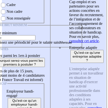
Cap emploi et ses
Cadre
partenaires pour ses
actions concrètes en
Non cadre
faveur du recrutement,
Non renseignée
de l’intégration et de
l’accompagnement de
IRE BRUT MINIMUM
ses collaborateurs en
situation de handicap.
re minimum
Pour en savoir plus,
consultez cet article
.
ssez une périodicité pour le salaire saisi
Entreprise adaptée
NITÉS
Qu'est-ce qu'une
z parmi les 1ers à postuler
entreprise adaptée
?
urquoi serez-vous parmi les
premiers à postuler ?
L'entreprise adaptée
es de plus de 15 jours,
permet à un travailleur
tant moins de 4 candidatures
en situation de
t France Travail est informé)
handicap d'exercer
ICAP
une activité
professionnelle dans
Employeur handi-
des conditions
engagé
adaptées à ses
Qu'est-ce qu'un
capacités. Pour en
employeur handi-
savoir plus,
consultez