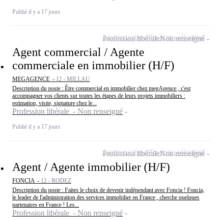
Publié il y a 17 jours
Ajouter cette offre à ma sélection
Profession libérale
Non renseigné
Agent commercial / Agente
commerciale en immobilier (H/F)
MEGAGENCE -
12 - MILLAU
Description du poste : Être commercial en immobilier chez megAgence , c'est
accompagner vos clients sur toutes les étapes de leurs projets immobiliers :
estimation, visite, signature chez le...
Profession libérale - Non renseigné
Publié il y a 17 jours
Ajouter cette offre à ma sélection
Profession libérale
Non renseigné
Agent / Agente immobilier (H/F)
FONCIA -
12 - RODEZ
Description du poste : Faites le choix de devenir indépendant avec Foncia ! Foncia,
le leader de l'administration des services immobilier en France , cherche quelques
partenaires en France ! Les...
Profession libérale - Non renseigné