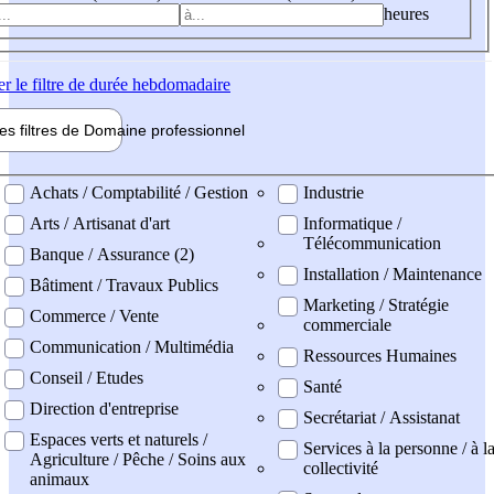
heures
er
le filtre de durée hebdomadaire
les filtres de
Domaine pro
fessionnel
ne professionel
Achats / Comptabilité / Gestion
Industrie
Arts / Artisanat d'art
Informatique /
Télécommunication
Banque / Assurance (2)
Installation / Maintenance
Bâtiment / Travaux Publics
Marketing / Stratégie
Commerce / Vente
commerciale
Communication / Multimédia
Ressources Humaines
Conseil / Etudes
Santé
Direction d'entreprise
Secrétariat / Assistanat
Espaces verts et naturels /
Services à la personne / à l
Agriculture / Pêche / Soins aux
collectivité
animaux