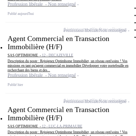
Profession libérale - Non renseigné
Publié aujourd'hui
Ajouter cette offre à ma sélection
Profession libérale
Non renseigné
Agent Commercial en Transaction
Immobilière (H/F)
SAS OPTIMHOME -
12 - DECAZEVILLE
Description du poste : Rejoignez Optimhome Immobilier, un réseau opti'soins ! Vos
missions en tant qu'agent commercial en immobilier Développer votre portefeuille en
recherchant des biens et des...
Profession libérale - Non renseigné
Publié hier
Ajouter cette offre à ma sélection
Profession libérale
Non renseigné
Agent Commercial en Transaction
Immobilière (H/F)
SAS OPTIMHOME -
12 - LUC-LA-PRIMAUBE
Description du poste : Rejoignez Optimhome Immobilier, un réseau opti'soins ! Vos