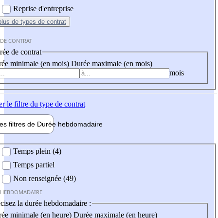
Reprise d'entreprise
plus
de types de contrat
 DE CONTRAT
ée de contrat
ée minimale (en mois)
Durée maximale (en mois)
mois
er
le filtre du type de contrat
les filtres de
Durée hebdo
madaire
 hebdomadaire
Temps plein (4)
Temps partiel
Non renseignée (49)
 HEBDOMADAIRE
cisez la durée hebdomadaire :
ée minimale (en heure)
Durée maximale (en heure)