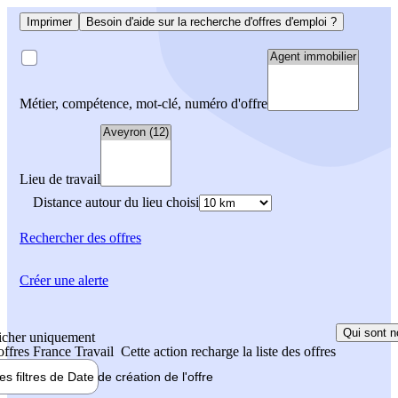
Imprimer
Besoin d'aide sur la recherche d'offres d'emploi ?
Métier, compétence, mot-clé, numéro d'offre
Lieu de travail
Distance autour du lieu choisi
Rechercher
des offres
Créer une alerte
Qui sont n
icher uniquement
 offres France Travail
Cette action recharge la liste des offres
les filtres de
Date de création
de l'offre