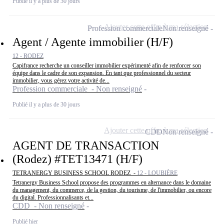
Publié il y a plus de 30 jours
Ajouter cette offre à ma sélection
Profession commerciale
Non renseigné
Agent / Agente immobilier (H/F)
12 - RODEZ
Capifrance recherche un conseiller immobilier expérimenté afin de renforcer son
équipe dans le cadre de son expansion. En tant que professionnel du secteur
immobilier, vous gérez votre activité de...
Profession commerciale - Non renseigné
Publié il y a plus de 30 jours
Ajouter cette offre à ma sélection
CDD
Non renseigné
AGENT DE TRANSACTION
(Rodez) #TET13471 (H/F)
TETRANERGY BUSINESS SCHOOL RODEZ -
12 - LOUBIÈRE
Tetranergy Business School propose des programmes en alternance dans le domaine
du management, du commerce, de la gestion, du tourisme, de l'immobilier, ou encore
du digital. Professionnalisants et...
CDD - Non renseigné
Publié hier