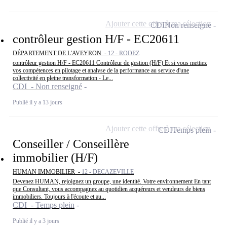
Ajouter cette offre à ma sélection
CDI
Non renseigné
contrôleur gestion H/F - EC20611
DÉPARTEMENT DE L'AVEYRON -
12 - RODEZ
contrôleur gestion H/F - EC20611 Contrôleur de gestion (H/F) Et si vous mettiez
vos compétences en pilotage et analyse de la performance au service d'une
collectivité en pleine transformation - Le...
CDI - Non renseigné
Publié il y a 13 jours
Ajouter cette offre à ma sélection
CDI
Temps plein
Conseiller / Conseillère
immobilier (H/F)
HUMAN IMMOBILIER -
12 - DECAZEVILLE
Devenez HUMAN, rejoignez un groupe, une identité. Votre environnement En tant
que Consultant, vous accompagnez au quotidien acquéreurs et vendeurs de biens
immobiliers. Toujours à l'écoute et au...
CDI - Temps plein
Publié il y a 3 jours