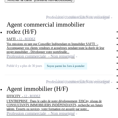
Ajouter cette offre à ma sélection
Profession commerciale
Non renseigné
Agent commercial immobilier
rodez (H/F)
SAFTI -
12 - RODEZ
Vos missions en tant que Conseiller Indépendant en Immobilier SAFTI : -
Accompagner vos clients vendeurs et acquéreurs pendant toute la durée de leur
projet immobilier - Développer votre portefeuille...
Profession commerciale - Non renseigné
Publié il y a plus de 30 jours
Soyez parmi les 1ers à postuler
Ajouter cette offre à ma sélection
Profession commerciale
Non renseigné
Agent immobilier (H/F)
EFFICITY -
12 - RODEZ
L'ENTREPRISE : Dans le cadre de notre développement, EffiCity, réseau de
CONSULTANTS IMMOBILIERS INDÉPENDANTS, recherche ses futurs
talents. Experts ou novices, votre formation est assurée par notre...
Profession commerciale - Non renseigné