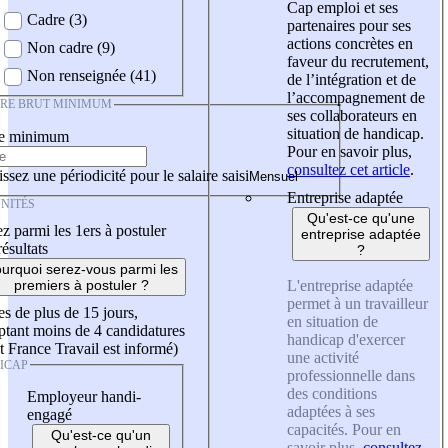
Cap emploi et ses
Cadre (3)
partenaires pour ses
actions concrètes en
Non cadre (9)
faveur du recrutement,
Non renseignée (41)
de l’intégration et de
l’accompagnement de
IRE BRUT MINIMUM
ses collaborateurs en
situation de handicap.
re minimum
Pour en savoir plus,
consultez cet article
.
ssez une périodicité pour le salaire saisi
Entreprise adaptée
NITÉS
Qu'est-ce qu'une
z parmi les 1ers à postuler
entreprise adaptée
résultats
?
urquoi serez-vous parmi les
L'entreprise adaptée
premiers à postuler ?
permet à un travailleur
es de plus de 15 jours,
en situation de
tant moins de 4 candidatures
handicap d'exercer
t France Travail est informé)
une activité
ICAP
professionnelle dans
des conditions
Employeur handi-
adaptées à ses
engagé
capacités. Pour en
Qu'est-ce qu'un
savoir plus,
consultez