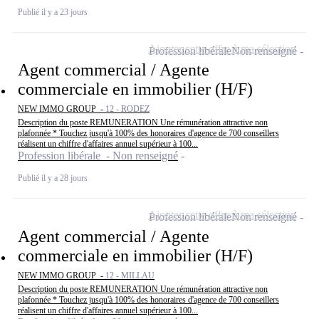
Publié il y a 23 jours
Ajouter cette offre à ma sélection
Profession libérale
Non renseigné
Agent commercial / Agente
commerciale en immobilier (H/F)
NEW IMMO GROUP -
12 - RODEZ
Description du poste REMUNERATION Une rémunération attractive non
plafonnée * Touchez jusqu'à 100% des honoraires d'agence de 700 conseillers
réalisent un chiffre d'affaires annuel supérieur à 100...
Profession libérale - Non renseigné
Publié il y a 28 jours
Ajouter cette offre à ma sélection
Profession libérale
Non renseigné
Agent commercial / Agente
commerciale en immobilier (H/F)
NEW IMMO GROUP -
12 - MILLAU
Description du poste REMUNERATION Une rémunération attractive non
plafonnée * Touchez jusqu'à 100% des honoraires d'agence de 700 conseillers
réalisent un chiffre d'affaires annuel supérieur à 100...