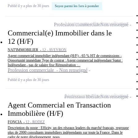
Publié il y a plus de 30 jours
Soyez parmi les 1ers à postuler
Ajouter cette offre à ma sélection
Profession commerciale
Non renseigné
Commercial(e) Immobilier dans le
12 (H/F)
NAT'IMMOBILIER -
12 - AVEYRON
Agent commercial immobilier indépendant (H/F) - 65 % HT de commissions -
Opportunité immédiate Type de contrat : Agent commercial indépendant Statut :
Indépendant - pas de salaire fixe Rémunération :...
Profession commerciale - Non renseigné
Publié il y a plus de 30 jours
Ajouter cette offre à ma sélection
Profession libérale
Non renseigné
Agent Commercial en Transaction
Immobilière (H/F)
FONCIA -
12 - RODEZ
Description du poste : Efficity, un des réseaux leaders du marché français, regroupe
plus de 2000 consultants immobiliers indépendants sur toute la France. Dans le
cadre de notre développement, nous...