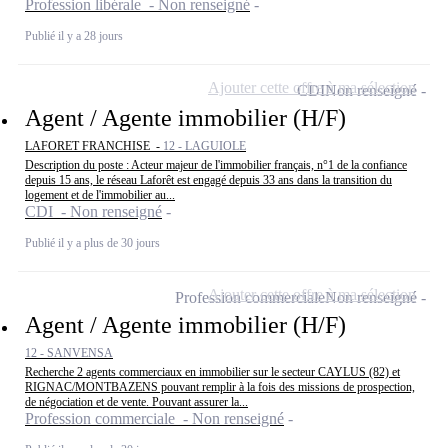
Profession libérale - Non renseigné
Publié il y a 28 jours
Ajouter cette offre à ma sélection
CDI
Non renseigné
Agent / Agente immobilier (H/F)
LAFORET FRANCHISE -
12 - LAGUIOLE
Description du poste : Acteur majeur de l'immobilier français, n°1 de la confiance
depuis 15 ans, le réseau Laforêt est engagé depuis 33 ans dans la transition du
logement et de l'immobilier au...
CDI - Non renseigné
Publié il y a plus de 30 jours
Ajouter cette offre à ma sélection
Profession commerciale
Non renseigné
Agent / Agente immobilier (H/F)
12 - SANVENSA
Recherche 2 agents commerciaux en immobilier sur le secteur CAYLUS (82) et
RIGNAC/MONTBAZENS pouvant remplir à la fois des missions de prospection,
de négociation et de vente. Pouvant assurer la...
Profession commerciale - Non renseigné