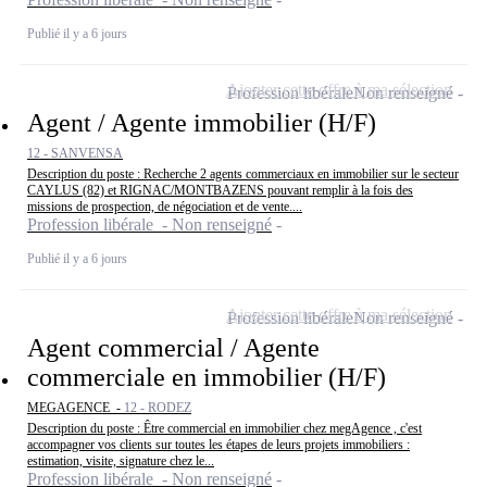
Publié il y a 6 jours
Ajouter cette offre à ma sélection
Profession libérale
Non renseigné
Agent / Agente immobilier (H/F)
12 - SANVENSA
Description du poste : Recherche 2 agents commerciaux en immobilier sur le secteur
CAYLUS (82) et RIGNAC/MONTBAZENS pouvant remplir à la fois des
missions de prospection, de négociation et de vente....
Profession libérale - Non renseigné
Publié il y a 6 jours
Ajouter cette offre à ma sélection
Profession libérale
Non renseigné
Agent commercial / Agente
commerciale en immobilier (H/F)
MEGAGENCE -
12 - RODEZ
Description du poste : Être commercial en immobilier chez megAgence , c'est
accompagner vos clients sur toutes les étapes de leurs projets immobiliers :
estimation, visite, signature chez le...
Profession libérale - Non renseigné