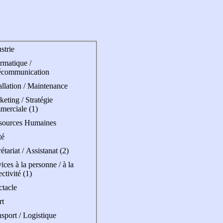
strie
rmatique /
écommunication
allation / Maintenance
eting / Stratégie
merciale (1)
sources Humaines
té
étariat / Assistanat (2)
ices à la personne / à la
ectivité (1)
ctacle
rt
sport / Logistique