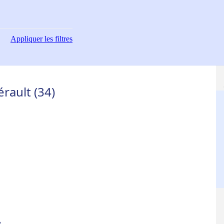
Appliquer
les filtres
rault (34)