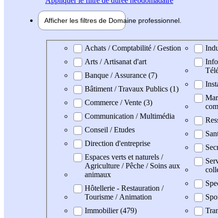
Appliquer
le filtre de durée hebdomadaire
Afficher les filtres de
Domaine pro
fessionnel
Domaine professionel
Achats / Comptabilité / Gestion
Indu
Arts / Artisanat d'art
Info
Tél
Banque / Assurance (7)
Inst
Bâtiment / Travaux Publics (1)
Mark
Commerce / Vente (3)
com
Communication / Multimédia
Res
Conseil / Etudes
San
Direction d'entreprise
Secr
Espaces verts et naturels /
Serv
Agriculture / Pêche / Soins aux
coll
animaux
Spe
Hôtellerie - Restauration /
Tourisme / Animation
Spo
Immobilier (479)
Tran