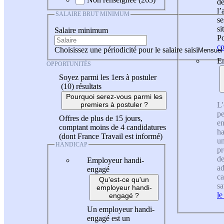
de
l
SALAIRE BRUT MINIMUM
se
si
Salaire minimum
Po
co
Choisissez une périodicité pour le salaire saisi
En
OPPORTUNITÉS
Soyez parmi les 1ers à postuler
(10)
résultats
Pourquoi serez-vous parmi les
L'
premiers à postuler ?
pe
Offres de plus de 15 jours,
en
comptant moins de 4 candidatures
ha
(dont France Travail est informé)
un
HANDICAP
pr
de
Employeur handi-
ad
engagé
ca
Qu'est-ce qu'un
sa
employeur handi-
le
engagé ?
Un employeur handi-
engagé est un