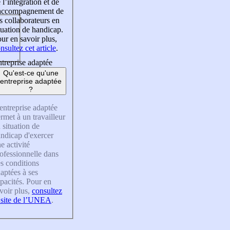
 l’intégration et de
’accompagnement de
s collaborateurs en
tuation de handicap.
ur en savoir plus,
nsultez cet article
.
treprise adaptée
Qu'est-ce qu'une
entreprise adaptée
?
entreprise adaptée
rmet à un travailleur
 situation de
ndicap d'exercer
e activité
ofessionnelle dans
s conditions
aptées à ses
pacités. Pour en
voir plus,
consultez
 site de l’UNEA
.