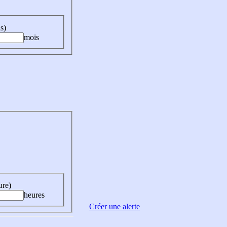
s)
mois
ure)
heures
Créer une alerte