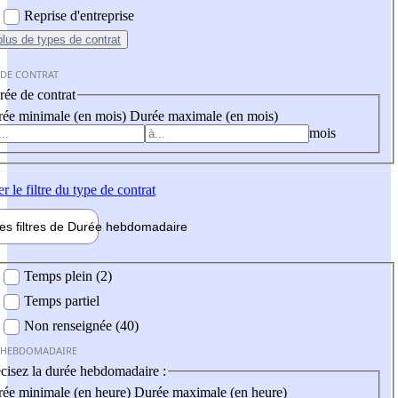
Reprise d'entreprise
plus
de types de contrat
 DE CONTRAT
ée de contrat
ée minimale (en mois)
Durée maximale (en mois)
mois
er
le filtre du type de contrat
les filtres de
Durée hebdo
madaire
 hebdomadaire
Temps plein (2)
Temps partiel
Non renseignée (40)
 HEBDOMADAIRE
cisez la durée hebdomadaire :
ée minimale (en heure)
Durée maximale (en heure)