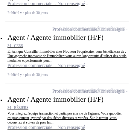
Profession commerciale - Non renseigné
Publié il y a plus de 30 jours
Ajouter cette offre à ma sélection
Profession commerciale
Non renseigné
Agent / Agente immobilier (H/F)
34 - CERS
En tant que Conseiller Immobilier chez Nouveau-Propriétaire, vous bénéficierez de :
Une approche innovante de l'immobilier: vous aurez l'opportunité d'utiliser des outils
modernes et performants pour...
Profession commerciale - Non renseigné
Publié il y a plus de 30 jours
Ajouter cette offre à ma sélection
Profession commerciale
Non renseigné
Agent / Agente immobilier (H/F)
34 - BÉZIERS
Vous intégrez l'équipe transaction et participez à la vie de l'agence. Votre quotidien
est passionnant, rythmé par des tâches diverses et variées. Sur le terrain, vous
découvrez et suivez de près les...
Profession commerciale - Non renseigné