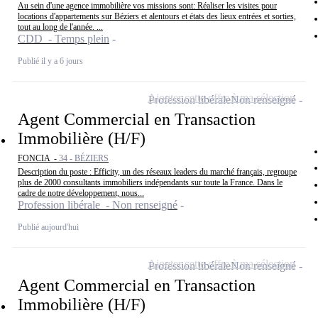
Au sein d'une agence immobilière vos missions sont: Réaliser les visites pour
locations d'appartements sur Béziers et alentours et états des lieux entrées et sorties,
tout au long de l'année. ...
CDD - Temps plein
Publié il y a 6 jours
Ajouter cette offre à ma sélection
Profession libérale
Non renseigné
Agent Commercial en Transaction
Immobilière (H/F)
FONCIA -
34 - BÉZIERS
Description du poste : Efficity, un des réseaux leaders du marché français, regroupe
plus de 2000 consultants immobiliers indépendants sur toute la France. Dans le
cadre de notre développement, nous...
Profession libérale - Non renseigné
Publié aujourd'hui
Ajouter cette offre à ma sélection
Profession libérale
Non renseigné
Agent Commercial en Transaction
Immobilière (H/F)