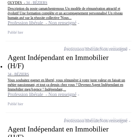
OLYDES -
34 - BÉZIERS
Description du poste çamatchentrenous Un modèle de rémunération attractif et
évolutif Une formation complète et un accompagnement personnalisé Un réseau
humain axé sur la réussite collective 'Nous...
Profession libérale - Non renseigné
Publié hier
Ajouter cette offre à ma sélection
Profession libérale
Non renseigné
Agent Indépendant en Immobilier
(H/F)
34 - BÉZIERS
Vous souhaitez gagner en liberté, vous rémunérer à votre juste valeur en faisait un
métier passionnant, et tout ça depuis chez vous ? Devenez Agent Indépendant en
Immobilier megAgence ! Indépendant,...
Profession libérale - Non renseigné
Publié hier
Ajouter cette offre à ma sélection
Profession libérale
Non renseigné
Agent Indépendant en Immobilier