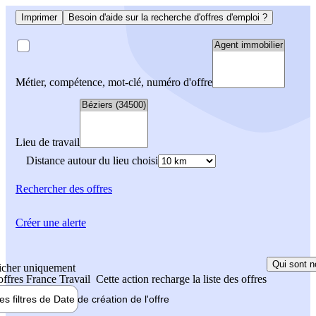
Imprimer
Besoin d'aide sur la recherche d'offres d'emploi ?
Métier, compétence, mot-clé, numéro d'offre
Lieu de travail
Distance autour du lieu choisi
Rechercher
des offres
Créer une alerte
Qui sont n
icher uniquement
 offres France Travail
Cette action recharge la liste des offres
les filtres de
Date de création
de l'offre