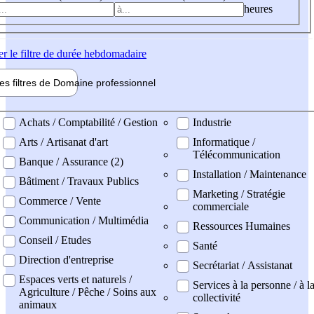
heures
er
le filtre de durée hebdomadaire
les filtres de
Domaine pro
fessionnel
ne professionel
Achats / Comptabilité / Gestion
Industrie
Arts / Artisanat d'art
Informatique /
Télécommunication
Banque / Assurance (2)
Installation / Maintenance
Bâtiment / Travaux Publics
Marketing / Stratégie
Commerce / Vente
commerciale
Communication / Multimédia
Ressources Humaines
Conseil / Etudes
Santé
Direction d'entreprise
Secrétariat / Assistanat
Espaces verts et naturels /
Services à la personne / à l
Agriculture / Pêche / Soins aux
collectivité
animaux