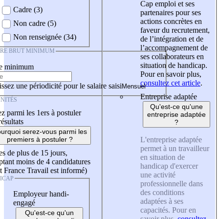
Cap emploi et ses
Cadre (3)
partenaires pour ses
actions concrètes en
Non cadre (5)
faveur du recrutement,
Non renseignée (34)
de l’intégration et de
l’accompagnement de
IRE BRUT MINIMUM
ses collaborateurs en
situation de handicap.
re minimum
Pour en savoir plus,
consultez cet article
.
ssez une périodicité pour le salaire saisi
Entreprise adaptée
NITÉS
Qu'est-ce qu'une
z parmi les 1ers à postuler
entreprise adaptée
résultats
?
urquoi serez-vous parmi les
L'entreprise adaptée
premiers à postuler ?
permet à un travailleur
es de plus de 15 jours,
en situation de
tant moins de 4 candidatures
handicap d'exercer
t France Travail est informé)
une activité
ICAP
professionnelle dans
des conditions
Employeur handi-
adaptées à ses
engagé
capacités. Pour en
Qu'est-ce qu'un
savoir plus,
consultez