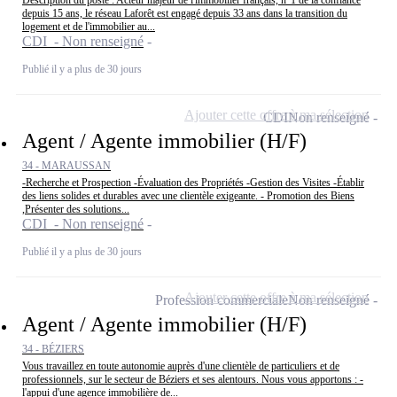
depuis 15 ans, le réseau Laforêt est engagé depuis 33 ans dans la transition du
logement et de l'immobilier au...
CDI - Non renseigné
Publié il y a plus de 30 jours
Ajouter cette offre à ma sélection
CDI
Non renseigné
Agent / Agente immobilier (H/F)
34 - MARAUSSAN
-Recherche et Prospection -Évaluation des Propriétés -Gestion des Visites -Établir
des liens solides et durables avec une clientèle exigeante. - Promotion des Biens
,Présenter des solutions...
CDI - Non renseigné
Publié il y a plus de 30 jours
Ajouter cette offre à ma sélection
Profession commerciale
Non renseigné
Agent / Agente immobilier (H/F)
34 - BÉZIERS
Vous travaillez en toute autonomie auprès d'une clientèle de particuliers et de
professionnels, sur le secteur de Béziers et ses alentours. Nous vous apportons : -
l'appui d'une agence immobilière de...