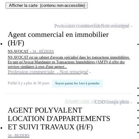
Afficher la carte
(contenu non-accessible)
Ajouter cette offre à ma sélection
Profession commerciale
Non renseigné
Agent commercial en immobilier
(H/F)
NS AVOCAT -
34 - BÉZIERS
NS AVOCAT est un cabinet d'avocats spécialisé dans les transactions immobilières.
En tant qu'Avocat Mandataire en Transactions Immobilières (AMTI) il offre des
services similaires à ceux d'une agence...
Profession commerciale - Non renseigné
Publié il y a plus de 30 jours
Soyez parmi les 1ers à postuler
Ajouter cette offre à ma sélection
CDD
Temps plein
AGENT POLYVALENT
LOCATION D'APPARTEMENTS
ET SUIVI TRAVAUX (H/F)
34 - BEZIERS