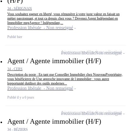
(H/F)
34 - SÉRIGNAN
Vous souhaitez gagner en liberté, vous rémunérer à votre juste valeur en faisait un
métier passionnant, et tout ça depuis chez vous ? Devenez Agent Indépendant en
Immobilier megAgence ! Indépendant,...
Profession libérale - Non renseigné
Publié hier
Ajouter cette offre à ma sélection
Profession libérale
Non renseigné
Agent / Agente immobilier (H/F)
34 - CERS
Description du poste : En tant que Conseiller Immobilier chez NouveauPropriétaire,
vous bénéficierez de Une approche innovante de l immobilier : vous aurez
lopportunité dutiliser des outils modernes...
Profession libérale - Non renseigné
Publié il y a 6 jours
Ajouter cette offre à ma sélection
Profession libérale
Non renseigné
Agent / Agente immobilier (H/F)
34 - BÉZIERS