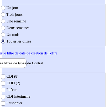
e création de l'offre
Un jour
Trois jours
Une semaine
Deux semaines
Un mois
Toutes les offres
er
le filtre de date de création de l'offre
les filtres de types de
Contrat
de contrat
CDI (8)
CDD (2)
Intérim
CDI Intérimaire
Saisonnier