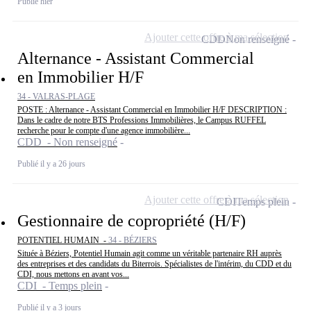
Publié hier
Ajouter cette offre à ma sélection
CDD
Non renseigné
Alternance - Assistant Commercial
en Immobilier H/F
34 - VALRAS-PLAGE
POSTE : Alternance - Assistant Commercial en Immobilier H/F DESCRIPTION :
Dans le cadre de notre BTS Professions Immobilières, le Campus RUFFEL
recherche pour le compte d'une agence immobilière...
CDD - Non renseigné
Publié il y a 26 jours
Ajouter cette offre à ma sélection
CDI
Temps plein
Gestionnaire de copropriété (H/F)
POTENTIEL HUMAIN -
34 - BÉZIERS
Située à Béziers, Potentiel Humain agit comme un véritable partenaire RH auprès
des entreprises et des candidats du Biterrois. Spécialistes de l'intérim, du CDD et du
CDI, nous mettons en avant vos...
CDI - Temps plein
Publié il y a 3 jours