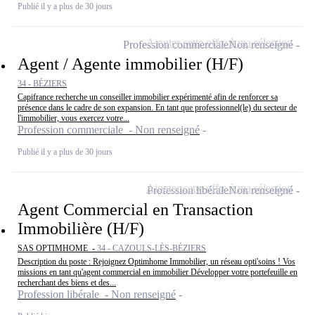
Publié il y a plus de 30 jours
Ajouter cette offre à ma sélection
Profession commerciale
Non renseigné
Agent / Agente immobilier (H/F)
34 - BÉZIERS
Capifrance recherche un conseiller immobilier expérimenté afin de renforcer sa
présence dans le cadre de son expansion. En tant que professionnel(le) du secteur de
l'immobilier, vous exercez votre...
Profession commerciale - Non renseigné
Publié il y a plus de 30 jours
Ajouter cette offre à ma sélection
Profession libérale
Non renseigné
Agent Commercial en Transaction
Immobilière (H/F)
SAS OPTIMHOME -
34 - CAZOULS-LÈS-BÉZIERS
Description du poste : Rejoignez Optimhome Immobilier, un réseau opti'soins ! Vos
missions en tant qu'agent commercial en immobilier Développer votre portefeuille en
recherchant des biens et des...
Profession libérale - Non renseigné