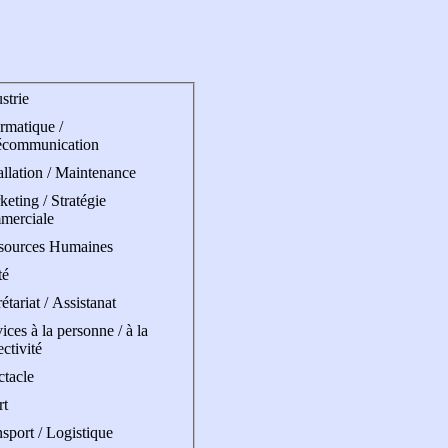
strie
rmatique /
écommunication
allation / Maintenance
eting / Stratégie
merciale
sources Humaines
té
étariat / Assistanat
ices à la personne / à la
ectivité
ctacle
rt
sport / Logistique