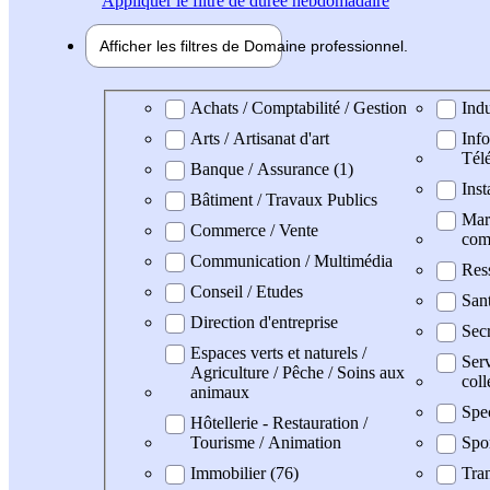
Appliquer
le filtre de durée hebdomadaire
Afficher les filtres de
Domaine pro
fessionnel
Domaine professionel
Achats / Comptabilité / Gestion
Indu
Arts / Artisanat d'art
Info
Tél
Banque / Assurance (1)
Inst
Bâtiment / Travaux Publics
Mark
Commerce / Vente
com
Communication / Multimédia
Res
Conseil / Etudes
San
Direction d'entreprise
Secr
Espaces verts et naturels /
Serv
Agriculture / Pêche / Soins aux
coll
animaux
Spe
Hôtellerie - Restauration /
Tourisme / Animation
Spo
Immobilier (76)
Tran