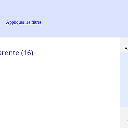
Appliquer
les filtres
S
rente (16)