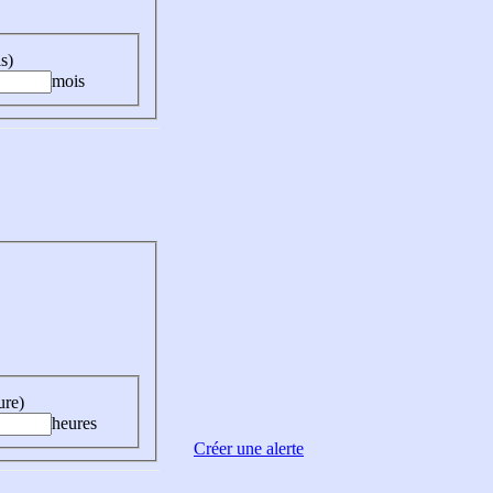
s)
mois
ure)
heures
Créer une alerte