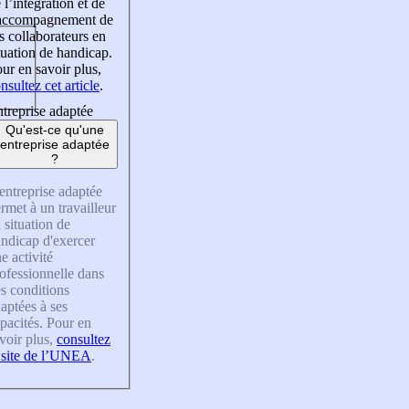
 l’intégration et de
’accompagnement de
s collaborateurs en
tuation de handicap.
ur en savoir plus,
nsultez cet article
.
treprise adaptée
Qu'est-ce qu'une
entreprise adaptée
?
entreprise adaptée
rmet à un travailleur
 situation de
ndicap d'exercer
e activité
ofessionnelle dans
s conditions
aptées à ses
pacités. Pour en
voir plus,
consultez
 site de l’UNEA
.