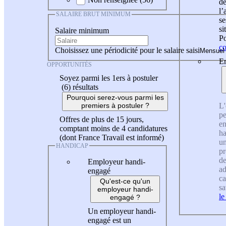
de
l
SALAIRE BRUT MINIMUM
se
si
Salaire minimum
Po
co
Choisissez une périodicité pour le salaire saisi
En
OPPORTUNITÉS
Soyez parmi les 1ers à postuler
(6)
résultats
Pourquoi serez-vous parmi les
L'
premiers à postuler ?
pe
Offres de plus de 15 jours,
en
comptant moins de 4 candidatures
ha
(dont France Travail est informé)
un
HANDICAP
pr
de
Employeur handi-
ad
engagé
ca
Qu'est-ce qu'un
sa
employeur handi-
le
engagé ?
Un employeur handi-
engagé est un