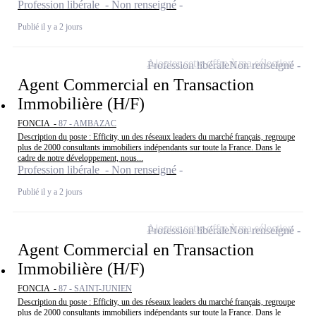
Profession libérale - Non renseigné
Publié il y a 2 jours
Ajouter cette offre à ma sélection
Profession libérale
Non renseigné
Agent Commercial en Transaction
Immobilière (H/F)
FONCIA -
87 - AMBAZAC
Description du poste : Efficity, un des réseaux leaders du marché français, regroupe
plus de 2000 consultants immobiliers indépendants sur toute la France. Dans le
cadre de notre développement, nous...
Profession libérale - Non renseigné
Publié il y a 2 jours
Ajouter cette offre à ma sélection
Profession libérale
Non renseigné
Agent Commercial en Transaction
Immobilière (H/F)
FONCIA -
87 - SAINT-JUNIEN
Description du poste : Efficity, un des réseaux leaders du marché français, regroupe
plus de 2000 consultants immobiliers indépendants sur toute la France. Dans le