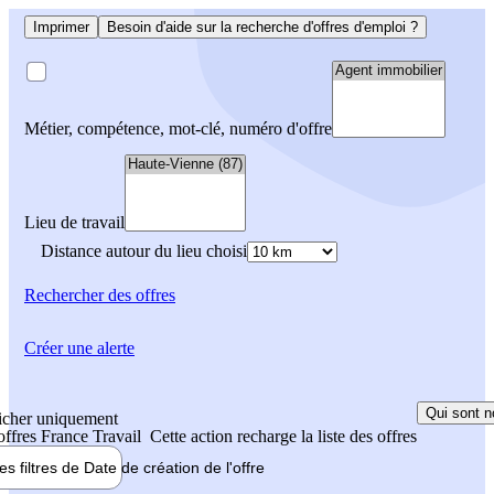
Imprimer
Besoin d'aide sur la recherche d'offres d'emploi ?
Métier, compétence, mot-clé, numéro d'offre
Lieu de travail
Distance autour du lieu choisi
Rechercher
des offres
Créer une alerte
Qui sont n
icher uniquement
 offres France Travail
Cette action recharge la liste des offres
les filtres de
Date de création
de l'offre