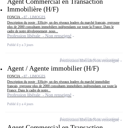
Agent Commercial en Transaction
Immobilière (H/F)
FONCIA -
87 - LIMOGES
Description du poste : Efficity, un des réseaux leaders du marché français, regroupe
plus de 2000 consultants immobiliers indépendants sur toute la France. Dans le
cadre de notre développement, nous...
Profession libérale - Non renseigné
Publié il y a 3 jours
Ajouter cette offre à ma sélection
Profession libérale
Non renseigné
Agent / Agente immobilier (H/F)
FONCIA -
87 - LIMOGES
Description du poste : Efficity, un des réseaux leaders du marché immobilier
français, regroupe plus de 2000 consultants immobiliers indépendants sur toute la
France. Dans le cadre de notre...
Profession libérale - Non renseigné
Publié il y a 4 jours
Ajouter cette offre à ma sélection
Profession libérale
Non renseigné
Agent Commercial en Transaction