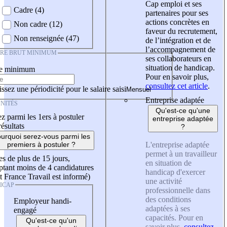
Cap emploi et ses
Cadre (4)
partenaires pour ses
actions concrètes en
Non cadre (12)
faveur du recrutement,
Non renseignée (47)
de l’intégration et de
l’accompagnement de
IRE BRUT MINIMUM
ses collaborateurs en
situation de handicap.
re minimum
Pour en savoir plus,
consultez cet article
.
ssez une périodicité pour le salaire saisi
Entreprise adaptée
NITÉS
Qu'est-ce qu'une
z parmi les 1ers à postuler
entreprise adaptée
résultats
?
urquoi serez-vous parmi les
L'entreprise adaptée
premiers à postuler ?
permet à un travailleur
es de plus de 15 jours,
en situation de
tant moins de 4 candidatures
handicap d'exercer
t France Travail est informé)
une activité
ICAP
professionnelle dans
des conditions
Employeur handi-
adaptées à ses
engagé
capacités. Pour en
Qu'est-ce qu'un
savoir plus,
consultez