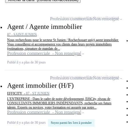
Ajouter cette offre à ma sélection
Profession commerciale
Non renseigné
Agent / Agente immobilier
87 - SAINT-JUNIEN
Nous recherchons pour le secteur St Junien / Rochechouart un(e) agent immobilier.
Vous conseillerez et accompagnerez vos clients dans leurs projets immobiliers
(estimations, signature de mandats de...
Profession commerciale - Non renseigné
Publié il y a plus de 30 jours
Ajouter cette offre à ma sélection
Profession commerciale
Non renseigné
Agent immobilier (H/F)
EFFICITY -
87 - ST JUNIEN
L'ENTREPRISE : Dans le cadre de notre développement, EffiCity, réseau de
CONSULTANTS IMMOBILIERS INDÉPENDANTS, recherche ses futurs
talents. Experts ou novices, votre formation est assurée par notre...
Profession commerciale - Non renseigné
Publié il y a plus de 30 jours
Soyez parmi les 1ers à postuler