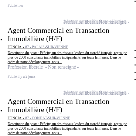
Publié hier
Ajouter cette offre à ma sélection
Profession libérale
Non renseigné
Agent Commercial en Transaction
Immobilière (H/F)
FONCIA -
87 - PALAIS-SUR-VIENNE
Description du poste : Efficity, un des réseaux leaders du marché français, regroupe
plus de 2000 consultants immobiliers indépendants sur toute la France. Dans le
cadre de notre développement, nous...
Profession libérale - Non renseigné
Publié il y a 2 jours
Ajouter cette offre à ma sélection
Profession libérale
Non renseigné
Agent Commercial en Transaction
Immobilière (H/F)
FONCIA -
87 - CONDAT-SUR-VIENNE
Description du poste : Efficity, un des réseaux leaders du marché français, regroupe
plus de 2000 consultants immobiliers indépendants sur toute la France. Dans le
cadre de notre développement, nous...