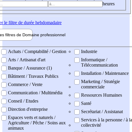
heures
er
le filtre de durée hebdomadaire
les filtres de
Domaine pro
fessionnel
ne professionel
Achats / Comptabilité / Gestion
Industrie
Arts / Artisanat d'art
Informatique /
Télécommunication
Banque / Assurance (1)
Installation / Maintenance
Bâtiment / Travaux Publics
Marketing / Stratégie
Commerce / Vente
commerciale
Communication / Multimédia
Ressources Humaines
Conseil / Etudes
Santé
Direction d'entreprise
Secrétariat / Assistanat
Espaces verts et naturels /
Services à la personne / à l
Agriculture / Pêche / Soins aux
collectivité
animaux