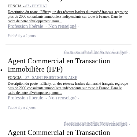
FONCIA -
87 - FEYTIAT
Description du poste : Efficity, un des réseaux leaders du marché français, regroupe
plus de 2000 consultants immobiliers indépendants sur toute la France. Dans le
cadre de notre développement, nous...
Profession libérale - Non renseigné
Publié il y a 2 jours
Ajouter cette offre à ma sélection
Profession libérale
Non renseigné
Agent Commercial en Transaction
Immobilière (H/F)
FONCIA -
87 - SAINT-PRIEST-SOUS-AIXE
Description du poste : Efficity, un des réseaux leaders du marché français, regroupe
plus de 2000 consultants immobiliers indépendants sur toute la France. Dans le
cadre de notre développement, nous...
Profession libérale - Non renseigné
Publié il y a 2 jours
Ajouter cette offre à ma sélection
Profession libérale
Non renseigné
Agent Commercial en Transaction