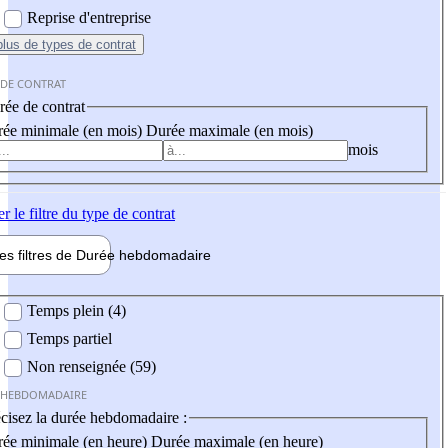
Reprise d'entreprise
plus
de types de contrat
 DE CONTRAT
ée de contrat
ée minimale (en mois)
Durée maximale (en mois)
mois
er
le filtre du type de contrat
les filtres de
Durée hebdo
madaire
 hebdomadaire
Temps plein (4)
Temps partiel
Non renseignée (59)
 HEBDOMADAIRE
cisez la durée hebdomadaire :
ée minimale (en heure)
Durée maximale (en heure)