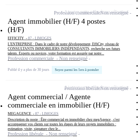
Ajouter cette offre à ma sélection
Profession commerciale
Non renseigné
Agent immobilier (H/F) 4 postes
(H/F)
EFFICITY -
87 - LIMOGES
L'ENTREPRISE : Dans le cadre de notre développement, EffiCity, réseau de
CONSULTANTS IMMOBILIERS INDÉPENDANTS, recherche ses futurs
talents. Experts ou novices, votre formation est assurée par notre...
Profession commerciale - Non renseigné
Publié il y a plus de 30 jours
Soyez parmi les 1ers à postuler
Ajouter cette offre à ma sélection
Profession libérale
Non renseigné
Agent commercial / Agente
commerciale en immobilier (H/F)
MEGAGENCE -
87 - LIMOGES
Description du poste : Être commercial en immobilier chez megAgence , c'est
accompagner vos clients sur toutes les étapes de leurs projets immobiliers :
estimation, visite, signature chez le...
Profession libérale - Non renseigné