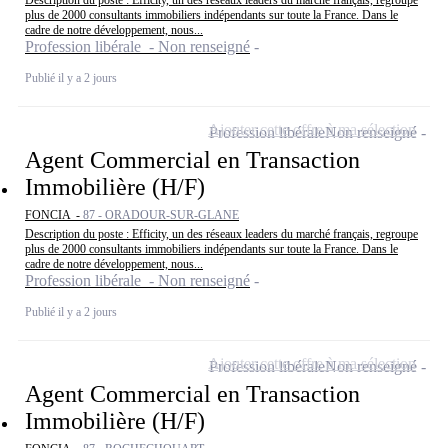
plus de 2000 consultants immobiliers indépendants sur toute la France. Dans le
cadre de notre développement, nous...
Profession libérale - Non renseigné
Publié il y a 2 jours
Ajouter cette offre à ma sélection
Profession libérale
Non renseigné
Agent Commercial en Transaction
Immobilière (H/F)
FONCIA -
87 - ORADOUR-SUR-GLANE
Description du poste : Efficity, un des réseaux leaders du marché français, regroupe
plus de 2000 consultants immobiliers indépendants sur toute la France. Dans le
cadre de notre développement, nous...
Profession libérale - Non renseigné
Publié il y a 2 jours
Ajouter cette offre à ma sélection
Profession libérale
Non renseigné
Agent Commercial en Transaction
Immobilière (H/F)