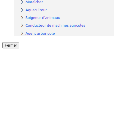
Fermer
Fermer
le détail de l'offre
/
Offre
sur
Offre précéden