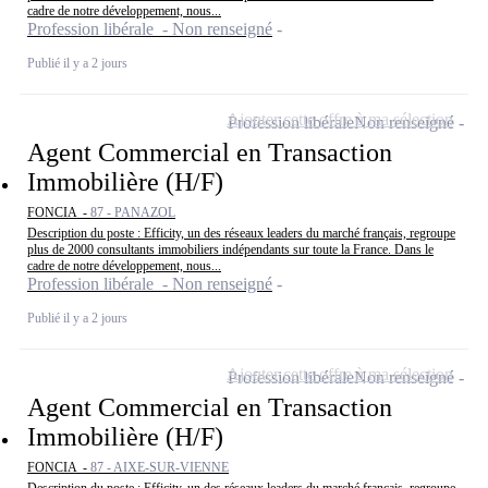
cadre de notre développement, nous...
Profession libérale - Non renseigné
Publié il y a 2 jours
Ajouter cette offre à ma sélection
Profession libérale
Non renseigné
Agent Commercial en Transaction
Immobilière (H/F)
FONCIA -
87 - PANAZOL
Description du poste : Efficity, un des réseaux leaders du marché français, regroupe
plus de 2000 consultants immobiliers indépendants sur toute la France. Dans le
cadre de notre développement, nous...
Profession libérale - Non renseigné
Publié il y a 2 jours
Ajouter cette offre à ma sélection
Profession libérale
Non renseigné
Agent Commercial en Transaction
Immobilière (H/F)
FONCIA -
87 - AIXE-SUR-VIENNE
Description du poste : Efficity, un des réseaux leaders du marché français, regroupe