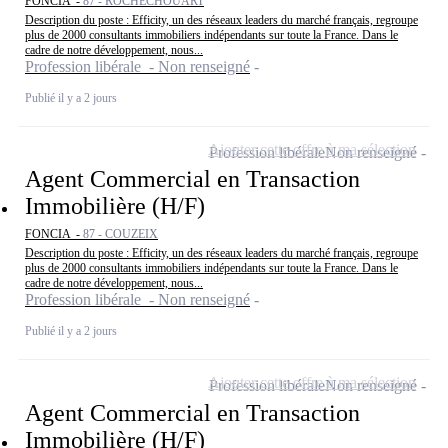
FONCIA -
87 - ROCHECHOUART
Description du poste : Efficity, un des réseaux leaders du marché français, regroupe
plus de 2000 consultants immobiliers indépendants sur toute la France. Dans le
cadre de notre développement, nous...
Profession libérale - Non renseigné
Publié il y a 2 jours
Ajouter cette offre à ma sélection
Profession libérale
Non renseigné
Agent Commercial en Transaction
Immobilière (H/F)
FONCIA -
87 - COUZEIX
Description du poste : Efficity, un des réseaux leaders du marché français, regroupe
plus de 2000 consultants immobiliers indépendants sur toute la France. Dans le
cadre de notre développement, nous...
Profession libérale - Non renseigné
Publié il y a 2 jours
Ajouter cette offre à ma sélection
Profession libérale
Non renseigné
Agent Commercial en Transaction
Immobilière (H/F)