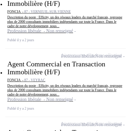
Immobilière (H/F)
FONCIA -
87 - VERNEUIL-SUR-VIENNE
Description du poste : Efficity, un des réseaux leaders du marché français, regroupe
plus de 2000 consultants immobiliers indépendants sur toute la France. Dans le
cadre de notre développement, nous...
Profession libérale - Non renseigné
Publié il y a 2 jours
Ajouter cette offre à ma sélection
Profession libérale
Non renseigné
Agent Commercial en Transaction
Immobilière (H/F)
FONCIA -
87 - VEYRAC
Description du poste : Efficity, un des réseaux leaders du marché français, regroupe
plus de 2000 consultants immobiliers indépendants sur toute la France. Dans le
cadre de notre développement, nous...
Profession libérale - Non renseigné
Publié il y a 2 jours
Ajouter cette offre à ma sélection
Profession libérale
Non renseigné