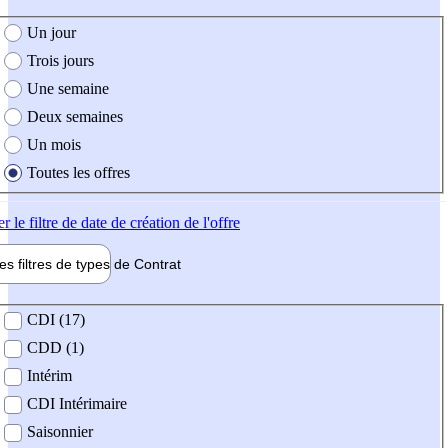
e création de l'offre
Un jour
Trois jours
Une semaine
Deux semaines
Un mois
Toutes les offres
er
le filtre de date de création de l'offre
les filtres de types de
Contrat
de contrat
CDI (17)
CDD (1)
Intérim
CDI Intérimaire
Saisonnier