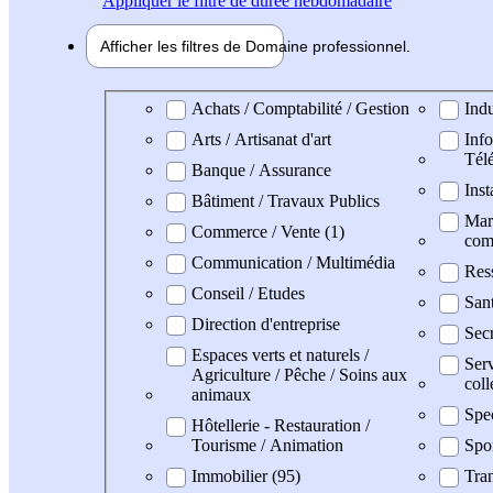
Appliquer
le filtre de durée hebdomadaire
Afficher les filtres de
Domaine pro
fessionnel
Domaine professionel
Achats / Comptabilité / Gestion
Indu
Arts / Artisanat d'art
Info
Tél
Banque / Assurance
Inst
Bâtiment / Travaux Publics
Mark
Commerce / Vente (1)
com
Communication / Multimédia
Res
Conseil / Etudes
San
Direction d'entreprise
Secr
Espaces verts et naturels /
Serv
Agriculture / Pêche / Soins aux
coll
animaux
Spe
Hôtellerie - Restauration /
Tourisme / Animation
Spo
Immobilier (95)
Tran