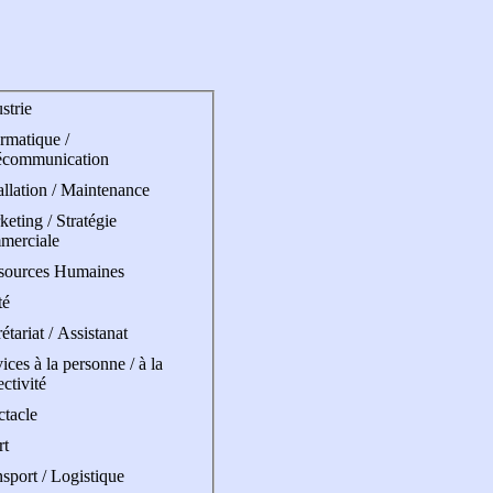
strie
rmatique /
écommunication
allation / Maintenance
eting / Stratégie
merciale
sources Humaines
té
étariat / Assistanat
ices à la personne / à la
ectivité
ctacle
rt
sport / Logistique