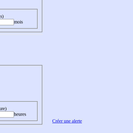
s)
mois
ure)
heures
Créer une alerte