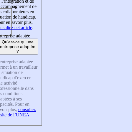
 l’intégration et de
’accompagnement de
s collaborateurs en
tuation de handicap.
ur en savoir plus,
nsultez cet article
.
treprise adaptée
Qu'est-ce qu'une
entreprise adaptée
?
entreprise adaptée
rmet à un travailleur
 situation de
ndicap d'exercer
e activité
ofessionnelle dans
s conditions
aptées à ses
pacités. Pour en
voir plus,
consultez
 site de l’UNEA
.