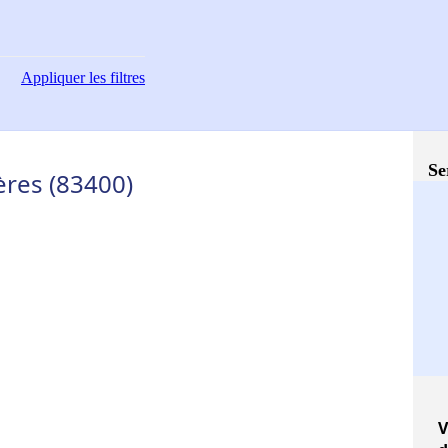
Appliquer
les filtres
Se
ères (83400)
V