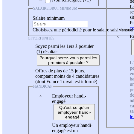
de
l
SALAIRE BRUT MINIMUM
se
si
Salaire minimum
Po
co
Choisissez une périodicité pour le salaire saisi
En
OPPORTUNITÉS
Soyez parmi les 1ers à postuler
(1)
résultats
Pourquoi serez-vous parmi les
L'
premiers à postuler ?
pe
Offres de plus de 15 jours,
en
comptant moins de 4 candidatures
ha
(dont France Travail est informé)
un
HANDICAP
pr
de
Employeur handi-
ad
engagé
ca
Qu'est-ce qu'un
sa
employeur handi-
le
engagé ?
Un employeur handi-
engagé est un