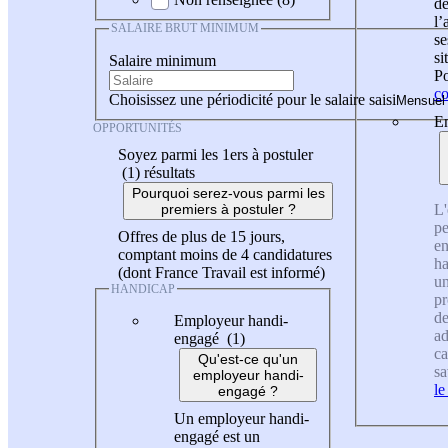
de
l
SALAIRE BRUT MINIMUM
se
si
Salaire minimum
Po
co
Choisissez une périodicité pour le salaire saisi
En
OPPORTUNITÉS
Soyez parmi les 1ers à postuler
(1)
résultats
Pourquoi serez-vous parmi les
L'
premiers à postuler ?
pe
Offres de plus de 15 jours,
en
comptant moins de 4 candidatures
ha
(dont France Travail est informé)
un
HANDICAP
pr
de
Employeur handi-
ad
engagé (1)
ca
Qu'est-ce qu'un
sa
employeur handi-
le
engagé ?
Un employeur handi-
engagé est un