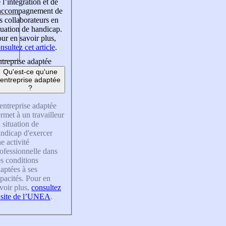
 l’intégration et de
’accompagnement de
s collaborateurs en
tuation de handicap.
ur en savoir plus,
nsultez cet article
.
treprise adaptée
Qu'est-ce qu'une
entreprise adaptée
?
entreprise adaptée
rmet à un travailleur
 situation de
ndicap d'exercer
e activité
ofessionnelle dans
s conditions
aptées à ses
pacités. Pour en
voir plus,
consultez
 site de l’UNEA
.