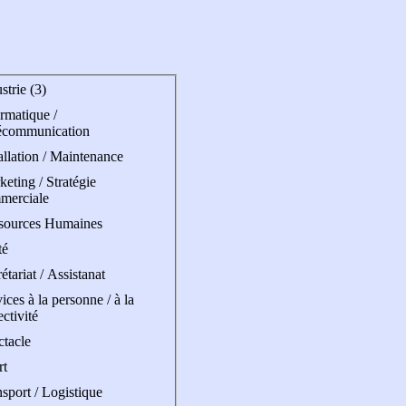
strie (3)
rmatique /
écommunication
allation / Maintenance
eting / Stratégie
merciale
sources Humaines
té
étariat / Assistanat
ices à la personne / à la
ectivité
ctacle
rt
sport / Logistique