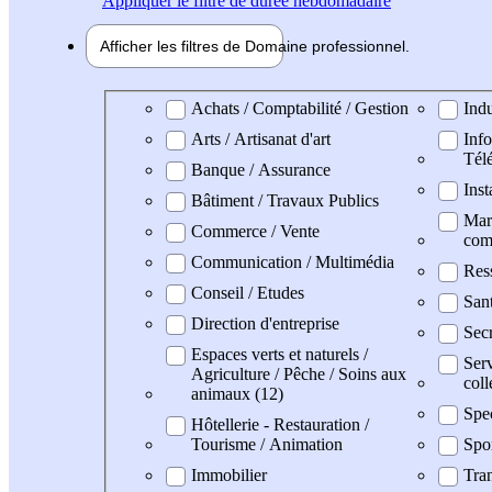
Appliquer
le filtre de durée hebdomadaire
Afficher les filtres de
Domaine pro
fessionnel
Domaine professionel
Achats / Comptabilité / Gestion
Indu
Arts / Artisanat d'art
Info
Tél
Banque / Assurance
Inst
Bâtiment / Travaux Publics
Mark
Commerce / Vente
com
Communication / Multimédia
Res
Conseil / Etudes
San
Direction d'entreprise
Secr
Espaces verts et naturels /
Serv
Agriculture / Pêche / Soins aux
coll
animaux (12)
Spe
Hôtellerie - Restauration /
Tourisme / Animation
Spo
Immobilier
Tran