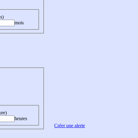
s)
mois
ure)
heures
Créer une alerte