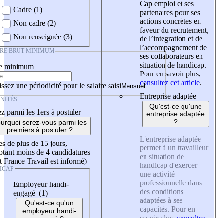
Cap emploi et ses
Cadre (1)
partenaires pour ses
actions concrètes en
Non cadre (2)
faveur du recrutement,
Non renseignée (3)
de l’intégration et de
l’accompagnement de
IRE BRUT MINIMUM
ses collaborateurs en
situation de handicap.
re minimum
Pour en savoir plus,
consultez cet article
.
ssez une périodicité pour le salaire saisi
Entreprise adaptée
NITÉS
Qu'est-ce qu'une
z parmi les 1ers à postuler
entreprise adaptée
?
urquoi serez-vous parmi les
premiers à postuler ?
L'entreprise adaptée
es de plus de 15 jours,
permet à un travailleur
tant moins de 4 candidatures
en situation de
t France Travail est informé)
handicap d'exercer
ICAP
une activité
professionnelle dans
Employeur handi-
des conditions
engagé (1)
adaptées à ses
Qu'est-ce qu'un
capacités. Pour en
employeur handi-
savoir plus,
consultez