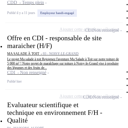
CDD - Temps plein
Publié il y a 11 jours
Employeur handi-engagé
Ajouter cette offre à ma sélection
CDI
Non renseigné
Offre en CDI - responsable de site
maraicher (H/F)
MA SALADE À TOIT -
93 - NOISY-LE-GRAND
Le projet Ma salade à toit Rejoignez l'aventure Ma Salade à Toit sur notre toiture de
5 000 m² ! Notre projet de maraîchage sur toiture à Noisy-le-Grand vise à produire
des légumes et des fruits de...
CDI - Non renseigné
Publié hier
Ajouter cette offre à ma sélection
CDD
Non renseigné
Evaluateur scientifique et
technique en environnement F/H -
Qualité