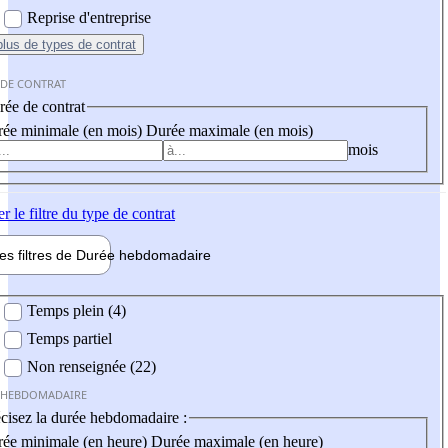
Reprise d'entreprise
plus
de types de contrat
 DE CONTRAT
ée de contrat
ée minimale (en mois)
Durée maximale (en mois)
mois
er
le filtre du type de contrat
les filtres de
Durée hebdo
madaire
 hebdomadaire
Temps plein (4)
Temps partiel
Non renseignée (22)
 HEBDOMADAIRE
cisez la durée hebdomadaire :
ée minimale (en heure)
Durée maximale (en heure)