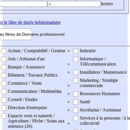
heures
er
le filtre de durée hebdomadaire
les filtres de
Domaine pro
fessionnel
ne professionel
Achats / Comptabilité / Gestion
Industrie
Arts / Artisanat d'art
Informatique /
Télécommunication
Banque / Assurance
Installation / Maintenance
Bâtiment / Travaux Publics
Marketing / Stratégie
Commerce / Vente
commerciale
Communication / Multimédia
Ressources Humaines
Conseil / Etudes
Santé
Direction d'entreprise
Secrétariat / Assistanat
Espaces verts et naturels /
Services à la personne / à l
Agriculture / Pêche / Soins aux
collectivité
animaux (26)