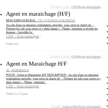
Ajouter cette offre à ma sélection
CDI
Non renseigné
Agent en maraichage (H/F)
RESO EMPLOI RURAL -
59 - QUESNOY-SUR-DEÛLE
Au sein d'une ou plusieurs exploitations agricoles, vous serez en charge de : -
Préparer les sols sous serres et « plein champ » - Planter, entretenir et récolter les
légumes - Surveiller la...
CDI - Non renseigné
Publié hier
Ajouter cette offre à ma sélection
CDI
Non renseigné
Agent en Maraichage H/F
59 - WORMHOUT
POSTE : Agent en Maraichage H/F DESCRIPTION : Au sein d'une ou plusieurs
exploitations agricoles, vous serez en charge de : - Préparer les sols sous serres et «
plein champ » - Planter, entretenir...
CDI - Non renseigné
Publié il y a 9 jours
Ajouter cette offre à ma sélection
Saisonnier
Non renseigné