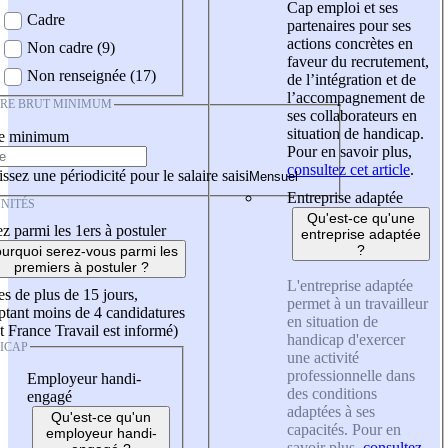
Cap emploi et ses
Cadre
partenaires pour ses
actions concrètes en
Non cadre (9)
faveur du recrutement,
Non renseignée (17)
de l’intégration et de
l’accompagnement de
IRE BRUT MINIMUM
ses collaborateurs en
situation de handicap.
re minimum
Pour en savoir plus,
consultez cet article
.
ssez une périodicité pour le salaire saisi
Entreprise adaptée
NITÉS
Qu'est-ce qu'une
z parmi les 1ers à postuler
entreprise adaptée
?
urquoi serez-vous parmi les
premiers à postuler ?
L'entreprise adaptée
es de plus de 15 jours,
permet à un travailleur
tant moins de 4 candidatures
en situation de
t France Travail est informé)
handicap d'exercer
ICAP
une activité
professionnelle dans
Employeur handi-
des conditions
engagé
adaptées à ses
Qu'est-ce qu'un
capacités. Pour en
employeur handi-
savoir plus,
consultez