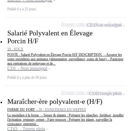
Publié il y a 25 jours
Ajouter cette offre à ma sélection
CDI
Non renseigné
Salarié Polyvalent en Élevage
Porcin H/F
59 - SOCX
POSTE : Salarié Polyvalent en Élevage Porcin H/F DESCRIPTION : - Assurer les
soins quotidiens aux animaux (alimentation, surveillance, soins de base). - Participer
aux opérations de nettoyage et de...
CDI - Non renseigné
Publié il y a plus de 30 jours
Ajouter cette offre à ma sélection
CDD
Temps plein
Maraîcher-ère polyvalent-e (H/F)
FERME DU FORT -
59 - ENNETIERES EN WEPPES
Le quotidien à la ferme : - Semer & planter : Préparer les planches, fertiliser, installer
l'irrigation, repiquer, semer - Faire pousser : Préparer les plants, surveiller la
croissance, entretenir...
CDD - Temps plein