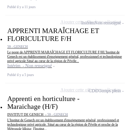
Publié il y a 11 jours
Ajouter cette offre à ma sélection
Intérim
Non renseigné
APPRENTI MARAÎCHAGE ET
FLORICULTURE F/H
59 - GENECH
Le poste de APPRENTI MARAÎCHAGE ET FLORICULTURE F/HL'Institut de
Genech est un établissement d'enseignement général, professionnel et technologique
privé agricole.Situé au cœur de la région de Pévèle...
Intérim - Non renseigné
Publié il y a 5 jours
Ajouter cette offre à ma sélection
CDD
Temps plein
Apprenti en horticulture -
Maraichage (H/F)
INSTITUT DE GENECH -
59 - GENECH
L'Institut de Genech est un établissement d'enseignement général, professionnel et
technologique privé agricole. Situé au cœur de la région de Pévèle et proche de la
Métropole lilloise, l'Institut...