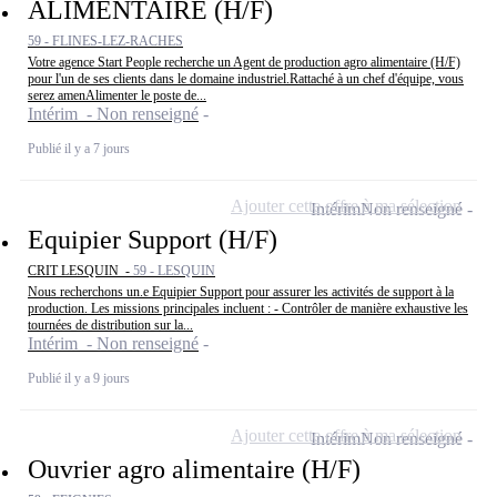
ALIMENTAIRE (H/F)
59 - FLINES-LEZ-RACHES
Votre agence Start People recherche un Agent de production agro alimentaire (H/F)
pour l'un de ses clients dans le domaine industriel.Rattaché à un chef d'équipe, vous
serez amenAlimenter le poste de...
Intérim - Non renseigné
Publié il y a 7 jours
Ajouter cette offre à ma sélection
Intérim
Non renseigné
Equipier Support (H/F)
CRIT LESQUIN -
59 - LESQUIN
Nous recherchons un.e Equipier Support pour assurer les activités de support à la
production. Les missions principales incluent : - Contrôler de manière exhaustive les
tournées de distribution sur la...
Intérim - Non renseigné
Publié il y a 9 jours
Ajouter cette offre à ma sélection
Intérim
Non renseigné
Ouvrier agro alimentaire (H/F)