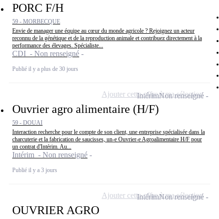
PORC F/H
59 - MORBECQUE
Envie de manager une équipe au cœur du monde agricole ? Rejoignez un acteur
reconnu de la génétique et de la reproduction animale et contribuez directement à la
performance des élevages. Spécialiste...
CDI - Non renseigné
Publié il y a plus de 30 jours
Ajouter cette offre à ma sélection
Intérim
Non renseigné
Ouvrier agro alimentaire (H/F)
59 - DOUAI
Interaction recherche pour le compte de son client, une entreprise spécialisée dans la
charcuterie et la fabrication de saucisses, un-e Ouvrier-e Agroalimentaire H/F pour
un contrat d'Intérim. Au...
Intérim - Non renseigné
Publié il y a 3 jours
Ajouter cette offre à ma sélection
Intérim
Non renseigné
OUVRIER AGRO