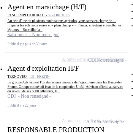
Agent en maraichage (H/F)
RESO EMPLOI RURAL -
59 - ORCHIES
Au sein d'une ou plusieurs exploitations agricoles, vous serez en charge de : -
Préparer les sols sous serres et « plein champ » - Planter, entretenir et récolter les
légumes - Surveiller la...
Saisonnier - Non renseigné
Publié il y a plus de 30 jours
Ajouter cette offre à ma sélection
CDI
Non renseigné
Agent d'exploitation H/F
TERNOVEO -
59 - FRETIN
Le groupe Advitam est l'un des acteurs majeurs de l'agriculture dans les Hauts-de-
France. Groupe coopératif issu de la coopérative Unéal, Advitam défend au service
du revenu de ses 6000 adhérents, le...
CDI - Non renseigné
Publié il y a 22 jours
Ajouter cette offre à ma sélection
CDI
Non renseigné
RESPONSABLE PRODUCTION