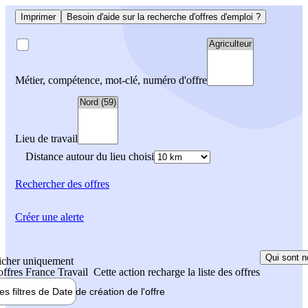
Imprimer
Besoin d'aide sur la recherche d'offres d'emploi ?
Métier, compétence, mot-clé, numéro d'offre
Lieu de travail
Distance autour du lieu choisi
Rechercher
des offres
Créer une alerte
Qui sont n
icher uniquement
 offres France Travail
Cette action recharge la liste des offres
les filtres de
Date de création
de l'offre