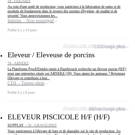
59 - FEIGNIES
Au sein d'une unité de production, vous participez à la fabrication de pains et de
produits de boulangerie dans le respect des normes d'hygiène, de qualité et de
sécurité. Vous approvisionnez les...
Intérim - Non renseigné
Publié il y a 14 jours
Ajouter cette offre à ma sélection
CDI
Temps plein
Eleveur / Eleveuse de porcins
59 - ARNEKE
La Plateforme Proch'Emploi située à Hazebrouck recherche un éleveur porcin (H/F)
pour une entreprise située sur ARNEKE (59). Vous aimez les animaux ? Rejoignez
l'élevage et contribuez à leur...
CDI - Temps plein
Publié il y a 8 jours
Ajouter cette offre à ma sélection
Intérim
Temps plein
ELEVEUR PISCICOLE H/F (H/F)
SUPPLAY -
59 - GRAVELINES
Vous participerez à l'élevage de bars et de daurades sur le site de production. Au