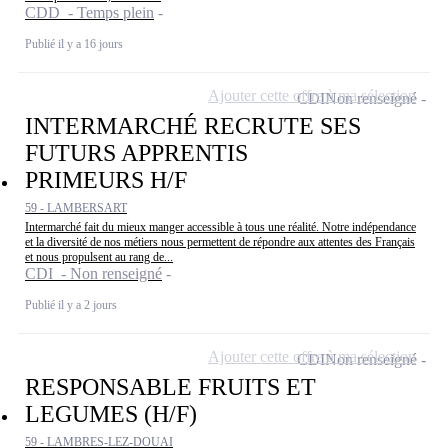
CDD - Temps plein
Publié il y a 16 jours
Ajouter cette offre à ma sélection
CDI
Non renseigné
INTERMARCHÉ RECRUTE SES
FUTURS APPRENTIS
PRIMEURS H/F
59 - LAMBERSART
Intermarché fait du mieux manger accessible à tous une réalité. Notre indépendance
et la diversité de nos métiers nous permettent de répondre aux attentes des Français
et nous propulsent au rang de...
CDI - Non renseigné
Publié il y a 2 jours
Ajouter cette offre à ma sélection
CDI
Non renseigné
RESPONSABLE FRUITS ET
LEGUMES (H/F)
59 - LAMBRES-LEZ-DOUAI