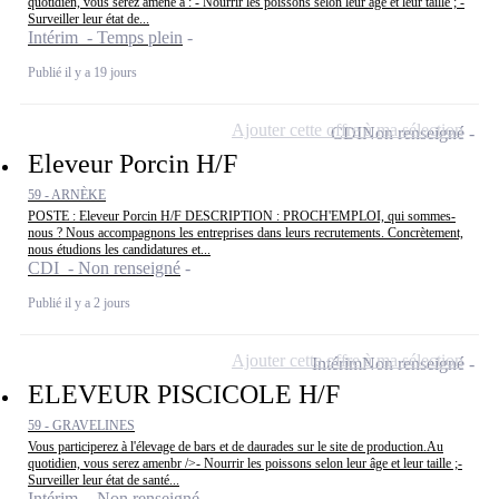
quotidien, vous serez amené à : - Nourrir les poissons selon leur âge et leur taille ; -
Surveiller leur état de...
Intérim - Temps plein
Publié il y a 19 jours
Ajouter cette offre à ma sélection
CDI
Non renseigné
Eleveur Porcin H/F
59 - ARNÈKE
POSTE : Eleveur Porcin H/F DESCRIPTION : PROCH'EMPLOI, qui sommes-
nous ? Nous accompagnons les entreprises dans leurs recrutements. Concrètement,
nous étudions les candidatures et...
CDI - Non renseigné
Publié il y a 2 jours
Ajouter cette offre à ma sélection
Intérim
Non renseigné
ELEVEUR PISCICOLE H/F
59 - GRAVELINES
Vous participerez à l'élevage de bars et de daurades sur le site de production.Au
quotidien, vous serez amenbr />- Nourrir les poissons selon leur âge et leur taille ;-
Surveiller leur état de santé...
Intérim - Non renseigné