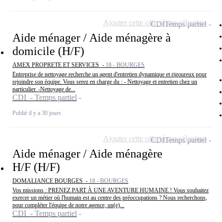
Ajouter cette offre à ma sélection
CDI
Temps partiel
Aide ménager / Aide ménagère à
domicile (H/F)
AMEX PROPRETE ET SERVICES -
18 - BOURGES
Entreprise de nettoyage recherche un agent d'entretien dynamique et rigoureux pour
rejoindre son équipe. Vous serez en charge du : - Nettoyage et entretien chez un
particulier. -Nettoyage de...
CDI - Temps partiel
Publié il y a 30 jours
Ajouter cette offre à ma sélection
CDI
Temps partiel
Aide ménager / Aide ménagère
H/F (H/F)
DOMALIANCE BOURGES -
18 - BOURGES
Vos missions : PRENEZ PART À UNE AVENTURE HUMAINE ! Vous souhaitez
exercer un métier où l'humain est au centre des préoccupations ? Nous recherchons,
pour compléter l'équipe de notre agence, un(e)...
CDI - Temps partiel