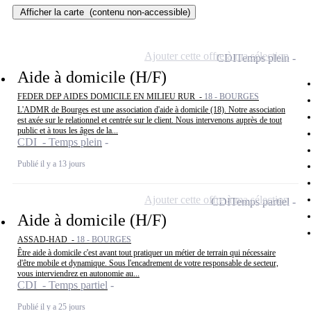
Afficher la carte
(contenu non-accessible)
Ajouter cette offre à ma sélection
CDI
Temps plein
Aide à domicile (H/F)
FEDER DEP AIDES DOMICILE EN MILIEU RUR -
18 - BOURGES
L'ADMR de Bourges est une association d'aide à domicile (18). Notre association
est axée sur le relationnel et centrée sur le client. Nous intervenons auprès de tout
public et à tous les âges de la...
CDI - Temps plein
Publié il y a 13 jours
Ajouter cette offre à ma sélection
CDI
Temps partiel
Aide à domicile (H/F)
ASSAD-HAD -
18 - BOURGES
Être aide à domicile c'est avant tout pratiquer un métier de terrain qui nécessaire
d'être mobile et dynamique. Sous l'encadrement de votre responsable de secteur,
vous interviendrez en autonomie au...
CDI - Temps partiel
Publié il y a 25 jours