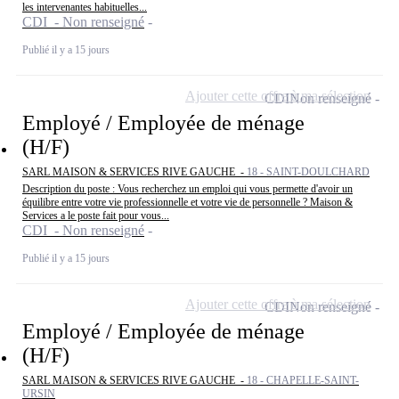
les intervenantes habituelles...
CDI - Non renseigné
Publié il y a 15 jours
Ajouter cette offre à ma sélection
CDI
Non renseigné
Employé / Employée de ménage
(H/F)
SARL MAISON & SERVICES RIVE GAUCHE -
18 - SAINT-DOULCHARD
Description du poste : Vous recherchez un emploi qui vous permette d'avoir un
équilibre entre votre vie professionnelle et votre vie de personnelle ? Maison &
Services a le poste fait pour vous...
CDI - Non renseigné
Publié il y a 15 jours
Ajouter cette offre à ma sélection
CDI
Non renseigné
Employé / Employée de ménage
(H/F)
SARL MAISON & SERVICES RIVE GAUCHE -
18 - CHAPELLE-SAINT-
URSIN