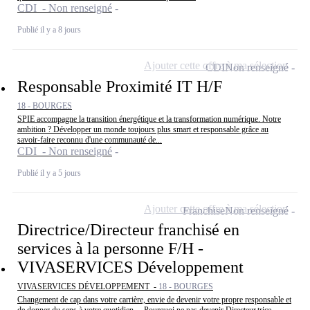
CDI - Non renseigné
Publié il y a 8 jours
Ajouter cette offre à ma sélection
CDI
Non renseigné
Responsable Proximité IT H/F
18 - BOURGES
SPIE accompagne la transition énergétique et la transformation numérique. Notre
ambition ? Développer un monde toujours plus smart et responsable grâce au
savoir-faire reconnu d'une communauté de...
CDI - Non renseigné
Publié il y a 5 jours
Ajouter cette offre à ma sélection
Franchise
Non renseigné
Directrice/Directeur franchisé en
services à la personne F/H -
VIVASERVICES Développement
VIVASERVICES DÉVELOPPEMENT -
18 - BOURGES
Changement de cap dans votre carrière, envie de devenir votre propre responsable et