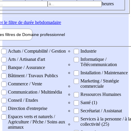
heures
er
le filtre de durée hebdomadaire
les filtres de
Domaine pro
fessionnel
ne professionel
Achats / Comptabilité / Gestion
Industrie
Arts / Artisanat d'art
Informatique /
Télécommunication
Banque / Assurance
Installation / Maintenance
Bâtiment / Travaux Publics
Marketing / Stratégie
Commerce / Vente
commerciale
Communication / Multimédia
Ressources Humaines
Conseil / Etudes
Santé (1)
Direction d'entreprise
Secrétariat / Assistanat
Espaces verts et naturels /
Services à la personne / à l
Agriculture / Pêche / Soins aux
collectivité (25)
animaux