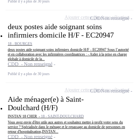
Publié il y a plus de 30 jours
Ajouter cette offre à ma sélection
CDD
Non renseigné
deux postes aide soignant soins
infirmiers domicile H/F - EC20947
18 - BOURGES
deux postes aide soignant soins infirmiers domicile H/F - EC20947 Sous l’autorité
et en collaboration avec les infirmières coordinatrices : - Aider à la prise en charge
globale à domicile de la...
CDD - Non renseigné
Publié il y a plus de 30 jours
Ajouter cette offre à ma sélection
CDD
Non renseigné
Aide ménager(e) à Saint-
Doulchard (H/F)
INSTAN 18 CHER -
18 - SAINT-DOULCHARD
Vous avez envie d'être utile aux autres et souhaitez mettre à profit votre sens du
service ? Spécialisée dans le ménage et le repassage au domicile de personnes en
retour d'hospitalisation,INSTAN...
CDD - Non renseigné