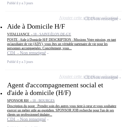
Publié il y a 3 jours
Ajouter cette offre à ma sélection
CDI
Non renseigné
Aide à Domicile H/F
VITALLIANCE -
18 - SAINT-ÉLOY-DE-GY
POSTE : Aide à Domicile H/F DESCRIPTION : Missions Votre mission, en tant
qu'auxiliaire de vie (ADV), vous êtes un véritable partenaire de vie pour les
personnes accompagnées. Concrètement, vous...
CDI - Non renseigné
Publié il y a 3 jours
Ajouter cette offre à ma sélection
CDI
Non renseigné
Agent d'accompagnement social et
d'aide à domicile (H/F)
SPONSOR RH -
18 - BOURGES
Description du poste : Prendre soin des autres vous tient à cœur et vous souhaitez
exercer un métier utile au quotidien. SPONSOR JOB recherche pour l'un de ses
clients un professionnel titulaire...
CDI - Non renseigné