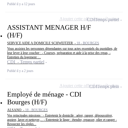
Publié il y a 12 jours
Ajouter cette offre à ma sélection
CDI
Temps partiel
ASSISTANT MENAGER H/F
(H/F)
SERVICE AIDE A DOMICILE SCHWEITZER -
18 - BOURGES
Vous assistez les personnes dépendantes sur tous actes essentiels du quotidien, de
leur lever à leur coucher : - Courses, préparation et aide à la prise des repas, -
Entretien du logement :...
CDI - Temps partiel
Publié il y a 2 jours
Ajouter cette offre à ma sélection
CDI
Temps plein
Employé de ménage - CDI
Bourges (H/F)
ALSANO -
18 - BOURGES
Vos principales missions : - Entretenir le domicile : aérer, ranger, dépoussiérer,
aspirer, laver et nettoyer,... - Entretenir le linge : étendre, repasser, plier et ranger -
Respecter les règles...