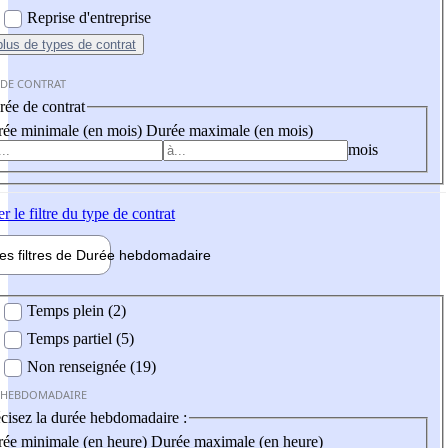
Reprise d'entreprise
plus
de types de contrat
 DE CONTRAT
ée de contrat
ée minimale (en mois)
Durée maximale (en mois)
mois
er
le filtre du type de contrat
les filtres de
Durée hebdo
madaire
 hebdomadaire
Temps plein (2)
Temps partiel (5)
Non renseignée (19)
 HEBDOMADAIRE
cisez la durée hebdomadaire :
ée minimale (en heure)
Durée maximale (en heure)