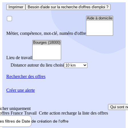
Imprimer
Besoin d'aide sur la recherche d'offres d'emploi ?
Métier, compétence, mot-clé, numéro d'offre
Lieu de travail
Distance autour du lieu choisi
Rechercher
des offres
Créer une alerte
Qui sont n
icher uniquement
 offres France Travail
Cette action recharge la liste des offres
les filtres de
Date de création
de l'offre