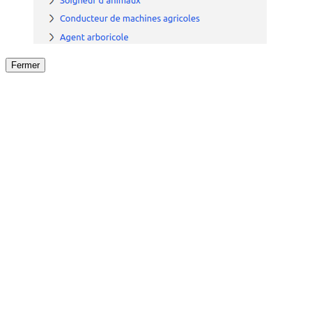
Fermer
Fermer
le détail de l'offre
/
Offre
sur
Offre précéden