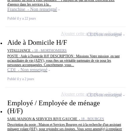
de donner du sens à votre quotidien… Pourquoi ne pas devenir Directeur.trice
d'agence dans les services à la...
Franchise - Non renseigné
Publié il y a 22 jours
Ajouter cette offre à ma sélection
CDI
Non renseigné
Aide à Domicile H/F
VITALLIANCE -
18 - MORTHOMIERS
POSTE : Aide à Domicile H/F DESCRIPTION : Missions Votre mission, en tant
qu'auxiliaire de vie (ADV), vous êtes un véritable partenaire de vie pour les
personnes accompagnées. Concrètement, vous...
CDI - Non renseigné
Publié il y a 2 jours
Ajouter cette offre à ma sélection
CDI
Non renseigné
Employé / Employée de ménage
(H/F)
SARL MAISON & SERVICES RIVE GAUCHE -
18 - BOURGES
Description du poste : Maison et Services Bourges est à la recherche d'un assistant
ménager volant (H/F), pour rejoindre ses équipes. Vous serez amené(e) à remplacer