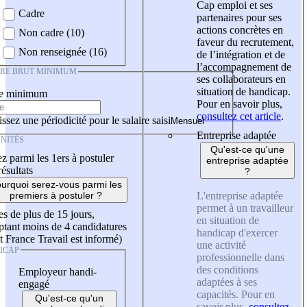
Cap emploi et ses
Cadre
partenaires pour ses
actions concrètes en
Non cadre (10)
faveur du recrutement,
Non renseignée (16)
de l’intégration et de
l’accompagnement de
IRE BRUT MINIMUM
ses collaborateurs en
situation de handicap.
re minimum
Pour en savoir plus,
consultez cet article
.
ssez une périodicité pour le salaire saisi
Entreprise adaptée
NITÉS
Qu'est-ce qu'une
z parmi les 1ers à postuler
entreprise adaptée
résultats
?
urquoi serez-vous parmi les
L'entreprise adaptée
premiers à postuler ?
permet à un travailleur
es de plus de 15 jours,
en situation de
tant moins de 4 candidatures
handicap d'exercer
t France Travail est informé)
une activité
ICAP
professionnelle dans
des conditions
Employeur handi-
adaptées à ses
engagé
capacités. Pour en
Qu'est-ce qu'un
savoir plus,
consultez