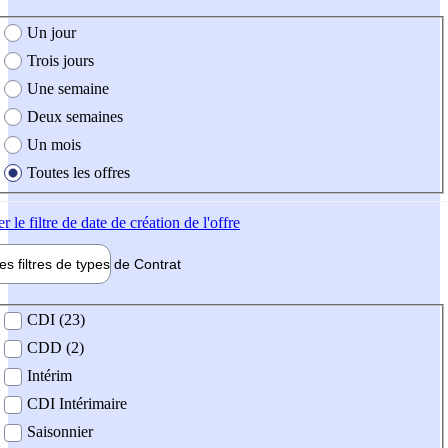
e création de l'offre
Un jour
Trois jours
Une semaine
Deux semaines
Un mois
Toutes les offres
er
le filtre de date de création de l'offre
les filtres de types de
Contrat
de contrat
CDI (23)
CDD (2)
Intérim
CDI Intérimaire
Saisonnier