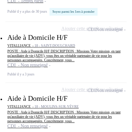
CDI - Temps plein
Publié il y a plus de 30 jours
Soyez parmi les 1ers à postuler
Ajouter cette offre à ma sélection
CDI
Non renseigné
Aide à Domicile H/F
VITALLIANCE -
18 - SAINT-DOULCHARD
POSTE : Aide à Domicile H/F DESCRIPTION : Missions Votre mission, en tant
qu'auxiliaire de vie (ADV), vous êtes un véritable partenaire de vie pour les
personnes accompagnées. Concrètement, vous...
CDI - Non renseigné
Publié il y a 3 jours
Ajouter cette offre à ma sélection
CDI
Non renseigné
Aide à Domicile H/F
VITALLIANCE -
18 - MOULINS-SUR-YÈVRE
POSTE : Aide à Domicile H/F DESCRIPTION : Missions Votre mission, en tant
qu'auxiliaire de vie (ADV), vous êtes un véritable partenaire de vie pour les
personnes accompagnées. Concrètement, vous...
CDI - Non renseigné