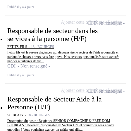
Publié il y a 4 jours
Ajouter cette offre à ma sélection
CDI
Non renseigné
Responsable de secteur dans les
services à la personne (H/F)
PETITS-FILS -
18 - BOURGES
Petits-fils est le réseau d'agences qui dépoussière le secteur de l'aide à domicile en
parlant de choses graves sans être grave. Nos services personnalisés sont assurés
par des auxiliaires de vie...
CDI - Non renseigné
Publié il y a 3 jours
Ajouter cette offre à ma sélection
CDI
Non renseigné
Responsable de Secteur Aide à la
Personne (H/F)
SC BLAIN -
18 - BOURGES
Description du poste : Rejoignez SENIOR COMPAGNIE & FREE DOM
BOURGES : Devenez Responsable de Secteur H/F et donnez du sens à votre
quotidien ! Vous souhaitez exercer un métier qui allie...