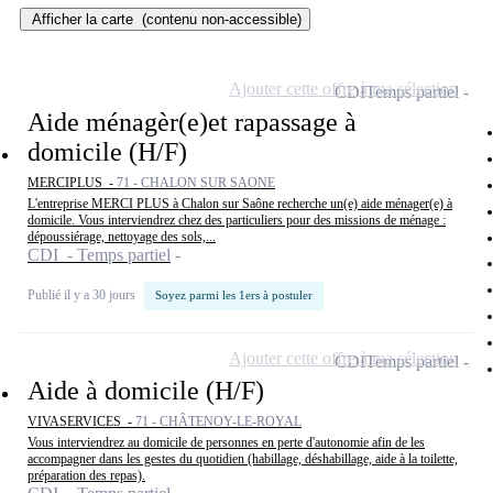
Afficher la carte
(contenu non-accessible)
Ajouter cette offre à ma sélection
CDI
Temps partiel
Aide ménagèr(e)et rapassage à
domicile (H/F)
MERCIPLUS -
71 - CHALON SUR SAONE
L'entreprise MERCI PLUS à Chalon sur Saône recherche un(e) aide ménager(e) à
domicile. Vous interviendrez chez des particuliers pour des missions de ménage :
dépoussiérage, nettoyage des sols,...
CDI - Temps partiel
Publié il y a 30 jours
Soyez parmi les 1ers à postuler
Ajouter cette offre à ma sélection
CDI
Temps partiel
Aide à domicile (H/F)
VIVASERVICES -
71 - CHÂTENOY-LE-ROYAL
Vous interviendrez au domicile de personnes en perte d'autonomie afin de les
accompagner dans les gestes du quotidien (habillage, déshabillage, aide à la toilette,
préparation des repas).