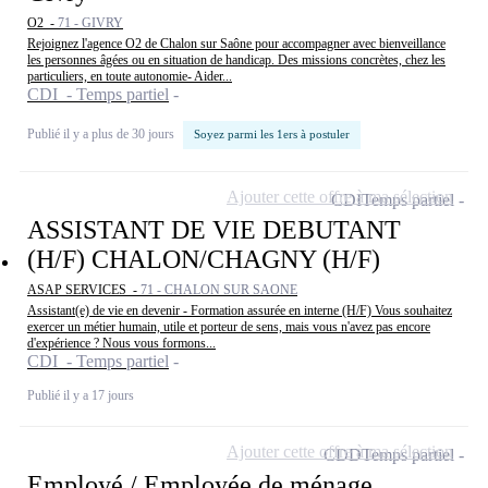
O2 -
71 - GIVRY
Rejoignez l'agence O2 de Chalon sur Saône pour accompagner avec bienveillance
les personnes âgées ou en situation de handicap. Des missions concrètes, chez les
particuliers, en toute autonomie- Aider...
CDI - Temps partiel
Publié il y a plus de 30 jours
Soyez parmi les 1ers à postuler
Ajouter cette offre à ma sélection
CDI
Temps partiel
ASSISTANT DE VIE DEBUTANT
(H/F) CHALON/CHAGNY (H/F)
ASAP SERVICES -
71 - CHALON SUR SAONE
Assistant(e) de vie en devenir - Formation assurée en interne (H/F) Vous souhaitez
exercer un métier humain, utile et porteur de sens, mais vous n'avez pas encore
d'expérience ? Nous vous formons...
CDI - Temps partiel
Publié il y a 17 jours
Ajouter cette offre à ma sélection
CDD
Temps partiel
Employé / Employée de ménage