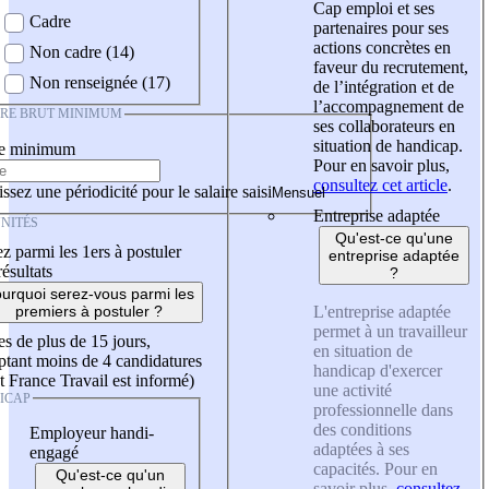
Cap emploi et ses
Cadre
partenaires pour ses
actions concrètes en
Non cadre (14)
faveur du recrutement,
Non renseignée (17)
de l’intégration et de
l’accompagnement de
IRE BRUT MINIMUM
ses collaborateurs en
situation de handicap.
re minimum
Pour en savoir plus,
consultez cet article
.
ssez une périodicité pour le salaire saisi
Entreprise adaptée
NITÉS
Qu'est-ce qu'une
z parmi les 1ers à postuler
entreprise adaptée
résultats
?
urquoi serez-vous parmi les
L'entreprise adaptée
premiers à postuler ?
permet à un travailleur
es de plus de 15 jours,
en situation de
tant moins de 4 candidatures
handicap d'exercer
t France Travail est informé)
une activité
ICAP
professionnelle dans
des conditions
Employeur handi-
adaptées à ses
engagé
capacités. Pour en
Qu'est-ce qu'un
savoir plus,
consultez