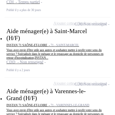
CDI - Temps partiel
Publié il y a plus de 30 jours
Ajouter cette offre à ma sélection
CDD
Non renseigné
Aide ménager(e) à Saint-Marcel
(H/F)
INSTAN 71 SAÔNE-ET-LOIRE -
71 - SAINT-MARCEL
Vous avez envie d'être utile aux autres et souhaitez mettre à profit votre sens du
service ? Spécialisée dans le ménage et le repassage au domicile de personnes en
retour d'hospitalisation,INSTAN...
CDD - Non renseigné
Publié il y a 2 jours
Ajouter cette offre à ma sélection
CDD
Non renseigné
Aide ménager(e) à Varennes-le-
Grand (H/F)
INSTAN 71 SAÔNE-ET-LOIRE -
71 - VARENNES-LE-GRAND
Vous avez envie d'être utile aux autres et souhaitez mettre à profit votre sens du
service ? Spécialisée dans le ménage et le repassage au domicile de personnes en