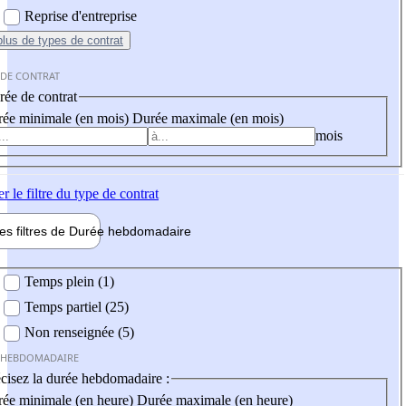
Reprise d'entreprise
plus
de types de contrat
 DE CONTRAT
ée de contrat
ée minimale (en mois)
Durée maximale (en mois)
mois
er
le filtre du type de contrat
les filtres de
Durée hebdo
madaire
 hebdomadaire
Temps plein (1)
Temps partiel (25)
Non renseignée (5)
 HEBDOMADAIRE
cisez la durée hebdomadaire :
ée minimale (en heure)
Durée maximale (en heure)