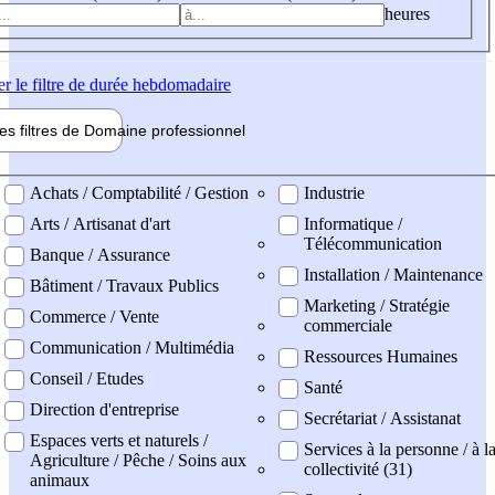
heures
er
le filtre de durée hebdomadaire
les filtres de
Domaine pro
fessionnel
ne professionel
Achats / Comptabilité / Gestion
Industrie
Arts / Artisanat d'art
Informatique /
Télécommunication
Banque / Assurance
Installation / Maintenance
Bâtiment / Travaux Publics
Marketing / Stratégie
Commerce / Vente
commerciale
Communication / Multimédia
Ressources Humaines
Conseil / Etudes
Santé
Direction d'entreprise
Secrétariat / Assistanat
Espaces verts et naturels /
Services à la personne / à l
Agriculture / Pêche / Soins aux
collectivité (31)
animaux