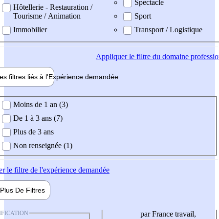
Spectacle
Hôtellerie - Restauration /
Tourisme / Animation
Sport
Immobilier
Transport / Logistique
Appliquer
le filtre du domaine professi
es filtres liés à l'
Expérience
demandée
ience demandée
Moins de 1 an (3)
De 1 à 3 ans (7)
Plus de 3 ans
Non renseignée (1)
er
le filtre de l'expérience demandée
Plus De
Filtres
IFICATION
par France travail,