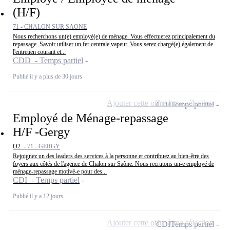
(H/F)
71 - CHALON SUR SAONE
Nous recherchons un(e) employé(e) de ménage. Vous effectuerez principalement du
repassage. Savoir utiliser un fer centrale vapeur. Vous serez chargé(e) également de
l'entretien courant et...
CDD - Temps partiel
Publié il y a plus de 30 jours
Ajouter cette offre à ma sélection
CDI
Temps partiel
Employé de Ménage-repassage
H/F -Gergy
O2 -
71 - GERGY
Rejoignez un des leaders des services à la personne et contribuez au bien-être des
foyers aux côtés de l'agence de Chalon sur Saône. Nous recrutons un-e employé de
ménage-repassage motivé-e pour des...
CDI - Temps partiel
Publié il y a 12 jours
Ajouter cette offre à ma sélection
CDI
Temps partiel