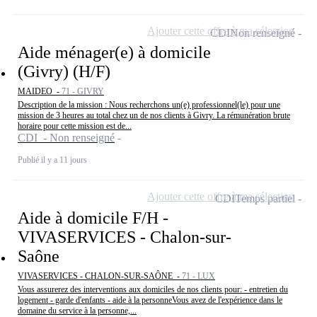
Ajouter cette offre à ma sélection
CDI
Non renseigné
Aide ménager(e) à domicile
(Givry) (H/F)
MAIDEO -
71 - GIVRY
Description de la mission : Nous recherchons un(e) professionnel(le) pour une
mission de 3 heures au total chez un de nos clients à Givry. La rémunération brute
horaire pour cette mission est de...
CDI - Non renseigné
Publié il y a 11 jours
Ajouter cette offre à ma sélection
CDI
Temps partiel
Aide à domicile F/H -
VIVASERVICES - Chalon-sur-
Saône
VIVASERVICES - CHALON-SUR-SAÔNE -
71 - LUX
Vous assurerez des interventions aux domiciles de nos clients pour: - entretien du
logement - garde d'enfants - aide à la personneVous avez de l'expérience dans le
domaine du service à la personne,...