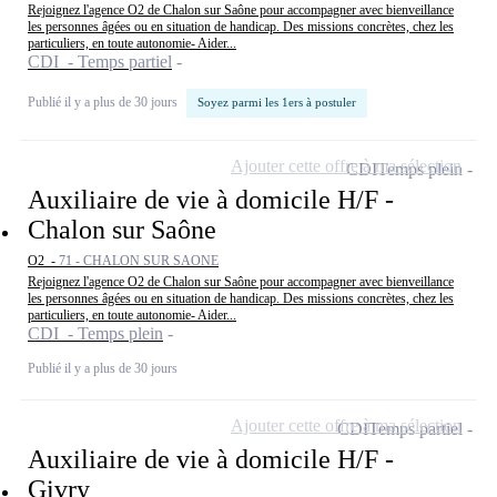
Rejoignez l'agence O2 de Chalon sur Saône pour accompagner avec bienveillance
les personnes âgées ou en situation de handicap. Des missions concrètes, chez les
particuliers, en toute autonomie- Aider...
CDI - Temps partiel
Publié il y a plus de 30 jours
Soyez parmi les 1ers à postuler
Ajouter cette offre à ma sélection
CDI
Temps plein
Auxiliaire de vie à domicile H/F -
Chalon sur Saône
O2 -
71 - CHALON SUR SAONE
Rejoignez l'agence O2 de Chalon sur Saône pour accompagner avec bienveillance
les personnes âgées ou en situation de handicap. Des missions concrètes, chez les
particuliers, en toute autonomie- Aider...
CDI - Temps plein
Publié il y a plus de 30 jours
Ajouter cette offre à ma sélection
CDI
Temps partiel
Auxiliaire de vie à domicile H/F -
Givry