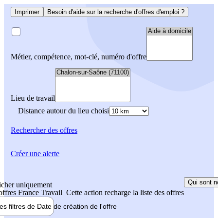
Imprimer
Besoin d'aide sur la recherche d'offres d'emploi ?
Métier, compétence, mot-clé, numéro d'offre
Lieu de travail
Distance autour du lieu choisi
Rechercher
des offres
Créer une alerte
Qui sont n
icher uniquement
 offres France Travail
Cette action recharge la liste des offres
les filtres de
Date de création
de l'offre