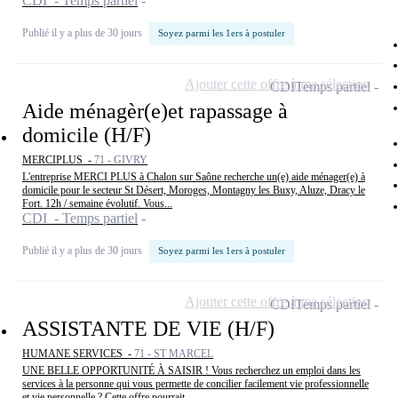
CDI - Temps partiel
Publié il y a plus de 30 jours
Soyez parmi les 1ers à postuler
Ajouter cette offre à ma sélection
CDI
Temps partiel
Aide ménagèr(e)et rapassage à
domicile (H/F)
MERCIPLUS -
71 - GIVRY
L'entreprise MERCI PLUS à Chalon sur Saône recherche un(e) aide ménager(e) à
domicile pour le secteur St Désert, Moroges, Montagny les Buxy, Aluze, Dracy le
Fort. 12h / semaine évolutif. Vous...
CDI - Temps partiel
Publié il y a plus de 30 jours
Soyez parmi les 1ers à postuler
Ajouter cette offre à ma sélection
CDI
Temps partiel
ASSISTANTE DE VIE (H/F)
HUMANE SERVICES -
71 - ST MARCEL
UNE BELLE OPPORTUNITÉ À SAISIR ! Vous recherchez un emploi dans les
services à la personne qui vous permette de concilier facilement vie professionnelle
et vie personnelle ? Cette offre pourrait...