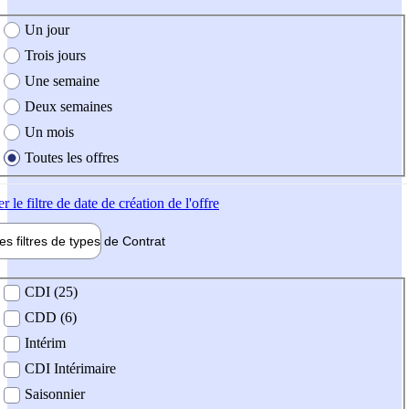
e création de l'offre
Un jour
Trois jours
Une semaine
Deux semaines
Un mois
Toutes les offres
er
le filtre de date de création de l'offre
les filtres de types de
Contrat
de contrat
CDI (25)
CDD (6)
Intérim
CDI Intérimaire
Saisonnier