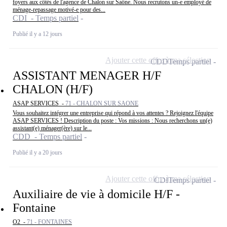
foyers aux côtés de l'agence de Chalon sur Saône. Nous recrutons un-e employé de
ménage-repassage motivé-e pour des...
CDI - Temps partiel
Publié il y a 12 jours
Ajouter cette offre à ma sélection
CDD
Temps partiel
ASSISTANT MENAGER H/F
CHALON (H/F)
ASAP SERVICES -
71 - CHALON SUR SAONE
Vous souhaitez intégrer une entreprise qui répond à vos attentes ? Rejoignez l'équipe
ASAP SERVICES ! Description du poste : Vos missions : Nous recherchons un(e)
assistant(e) ménager(ère) sur le...
CDD - Temps partiel
Publié il y a 20 jours
Ajouter cette offre à ma sélection
CDI
Temps partiel
Auxiliaire de vie à domicile H/F -
Fontaine
O2 -
71 - FONTAINES