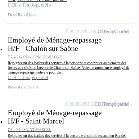
CDI - Temps partiel
Publié il y a 2 jours
Ajouter cette offre à ma sélection
CDI
Temps partiel
Employé de Ménage-repassage
H/F - Chalon sur Saône
O2 -
71 - CHALON-SUR-SAÔNE
Rejoignez un des leaders des services à la personne et contribuez au bien-être des
foyers aux côtés de l'agence de Chalon sur Saône. Nous recrutons un-e employé de
ménage-repassage motivé-e pour des...
CDI - Temps partiel
Publié il y a 12 jours
Ajouter cette offre à ma sélection
CDI
Temps partiel
Employé de Ménage-repassage
H/F - Saint Marcel
O2 -
71 - SAINT-MARCEL
Rejoignez un des leaders des services à la personne et contribuez au bien-être des