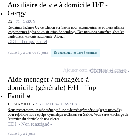
Auxiliaire de vie à domicile H/F -
Gergy
O2 -
71 - GERGY
Rejoignez l'agence O2 de Chalon sur Saône pour accompagner avec bienveillance
les personnes âgées ou en situation de handicap. Des missions concrètes, chez les
particuliers, en toute autonomie- Aider...
CDI - Temps partiel
Publié il y a plus de 30 jours
Soyez parmi les 1ers à postuler
Ajouter cette offre à ma sélection
CDI
Non renseigné
Aide ménager / ménagère à
domicile (générale) F/H - Top-
Famille
TOP-FAMILLE -
71 - CHALON-SUR-SAÔNE
Nous recherchons un aide ménager / une aide ménagère sérieux(se) et motivé(e)
pour rejoindre notre équipe dynamique à Chalon sur Saône. Vous serez en charge de
l'entretien du domicile de nos clients...
CDI - Non renseigné
Publié il y a 2 jours