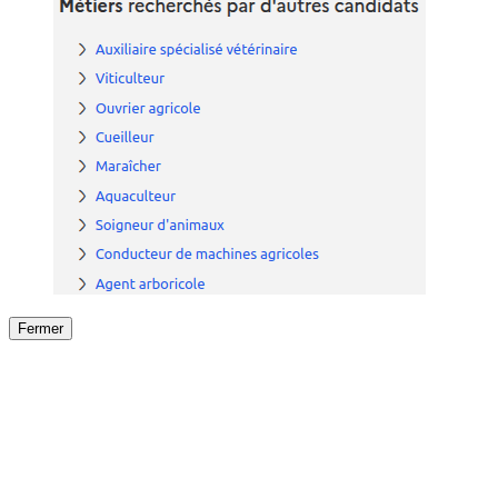
Fermer
Fermer
le détail de l'offre
/
Offre
sur
Offre précéden