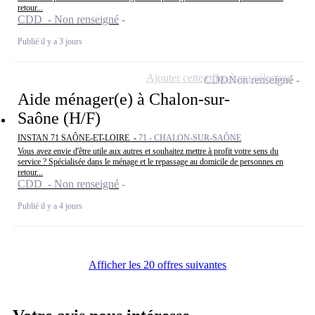
retour...
CDD - Non renseigné
Publié il y a 3 jours
Ajouter cette offre à ma sélection
CDD
Non renseigné
Aide ménager(e) à Chalon-sur-
Saône (H/F)
INSTAN 71 SAÔNE-ET-LOIRE -
71 - CHALON-SUR-SAÔNE
Vous avez envie d'être utile aux autres et souhaitez mettre à profit votre sens du
service ? Spécialisée dans le ménage et le repassage au domicile de personnes en
retour...
CDD - Non renseigné
Publié il y a 4 jours
Afficher les 20 offres suivantes