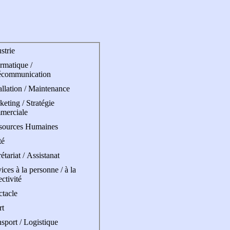
strie
rmatique /
écommunication
allation / Maintenance
eting / Stratégie
merciale
sources Humaines
té
étariat / Assistanat
ices à la personne / à la
ectivité
ctacle
rt
sport / Logistique