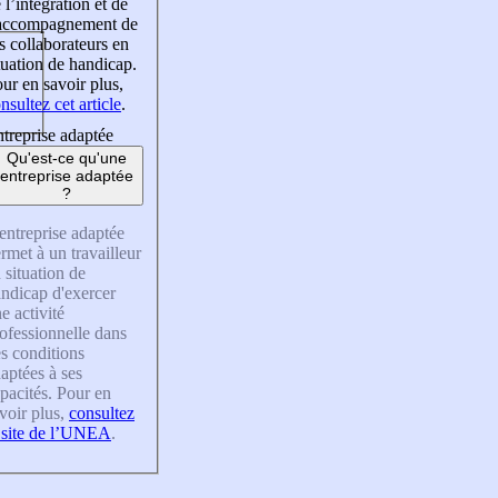
 l’intégration et de
’accompagnement de
s collaborateurs en
tuation de handicap.
ur en savoir plus,
nsultez cet article
.
treprise adaptée
Qu'est-ce qu'une
entreprise adaptée
?
entreprise adaptée
rmet à un travailleur
 situation de
ndicap d'exercer
e activité
ofessionnelle dans
s conditions
aptées à ses
pacités. Pour en
voir plus,
consultez
 site de l’UNEA
.