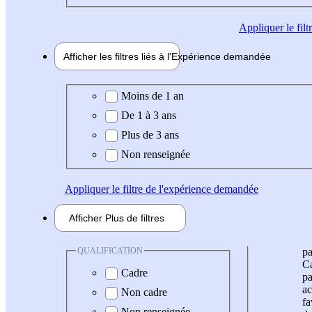
Appliquer
le fil
Afficher les filtres liés à l'
Expérience
demandée
Expérience demandée
Moins de 1 an
De 1 à 3 ans
Plus de 3 ans
Non renseignée
Appliquer
le filtre de l'expérience demandée
Afficher
Plus de
filtres
QUALIFICATION
pa
Ca
Cadre
pa
ac
Non cadre
fa
Non renseignée