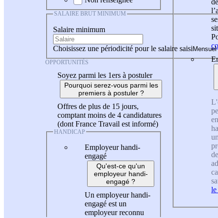
de
l
SALAIRE BRUT MINIMUM
se
si
Salaire minimum
Po
co
Choisissez une périodicité pour le salaire saisi
En
OPPORTUNITÉS
Soyez parmi les 1ers à postuler
Pourquoi serez-vous parmi les
premiers à postuler ?
L'
Offres de plus de 15 jours,
pe
comptant moins de 4 candidatures
en
(dont France Travail est informé)
ha
HANDICAP
un
pr
Employeur handi-
de
engagé
ad
Qu'est-ce qu'un
ca
employeur handi-
sa
engagé ?
le
Un employeur handi-
engagé est un
employeur reconnu