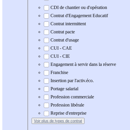
CDI de chantier ou d'opération
Contrat d'Engagement Educatif
Contrat intermittent
Contrat pacte
Contrat d'usage
CUI - CAE
CUI - CIE
Engagement à servir dans la réserve
Franchise
Insertion par l'activ.éco.
Portage salarial
Profession commerciale
Profession libérale
Reprise d'entreprise
Voir plus
de types de contrat