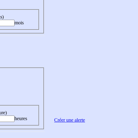
s)
mois
ure)
heures
Créer une alerte