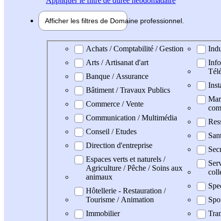
Appliquer
le filtre de durée hebdomadaire
Afficher les filtres de
Domaine pro
fessionnel
Domaine professionel
Achats / Comptabilité / Gestion
Indu
Arts / Artisanat d'art
Info
Tél
Banque / Assurance
Inst
Bâtiment / Travaux Publics
Mark
Commerce / Vente
com
Communication / Multimédia
Res
Conseil / Etudes
San
Direction d'entreprise
Secr
Espaces verts et naturels /
Serv
Agriculture / Pêche / Soins aux
coll
animaux
Spe
Hôtellerie - Restauration /
Tourisme / Animation
Spo
Immobilier
Tran