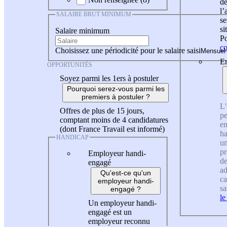
de
l
SALAIRE BRUT MINIMUM
se
si
Salaire minimum
Po
co
Choisissez une périodicité pour le salaire saisi
En
OPPORTUNITÉS
Soyez parmi les 1ers à postuler
Pourquoi serez-vous parmi les
premiers à postuler ?
L'
Offres de plus de 15 jours,
pe
comptant moins de 4 candidatures
en
(dont France Travail est informé)
ha
HANDICAP
un
pr
Employeur handi-
de
engagé
ad
Qu'est-ce qu'un
ca
employeur handi-
sa
engagé ?
le
Un employeur handi-
engagé est un
employeur reconnu