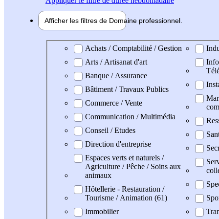
Appliquer
le filtre de durée hebdomadaire
Afficher les filtres de
Domaine pro
fessionnel
Domaine professionel
Achats / Comptabilité / Gestion
Indu
Arts / Artisanat d'art
Info
Tél
Banque / Assurance
Inst
Bâtiment / Travaux Publics
Mark
Commerce / Vente
com
Communication / Multimédia
Res
Conseil / Etudes
San
Direction d'entreprise
Secr
Espaces verts et naturels /
Serv
Agriculture / Pêche / Soins aux
coll
animaux
Spe
Hôtellerie - Restauration /
Tourisme / Animation (61)
Spo
Immobilier
Tran