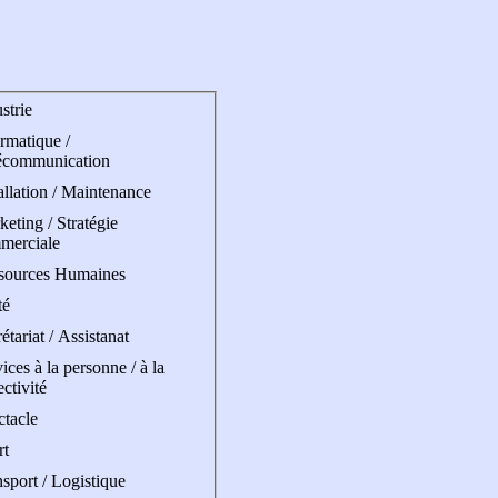
strie
rmatique /
écommunication
allation / Maintenance
eting / Stratégie
merciale
sources Humaines
té
étariat / Assistanat
ices à la personne / à la
ectivité
ctacle
rt
sport / Logistique