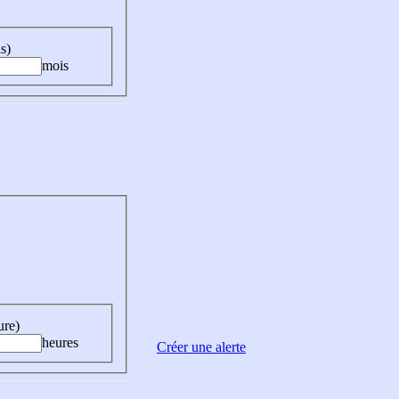
s)
mois
ure)
heures
Créer une alerte