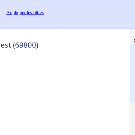
Appliquer
les filtres
iest (69800)