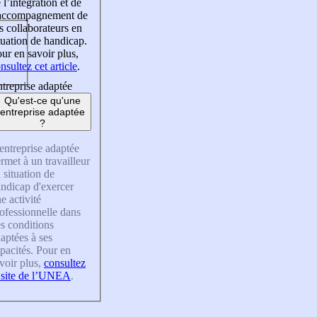
 l’intégration et de
’accompagnement de
s collaborateurs en
tuation de handicap.
ur en savoir plus,
nsultez cet article
.
treprise adaptée
Qu'est-ce qu'une
entreprise adaptée
?
entreprise adaptée
rmet à un travailleur
 situation de
ndicap d'exercer
e activité
ofessionnelle dans
s conditions
aptées à ses
pacités. Pour en
voir plus,
consultez
 site de l’UNEA
.