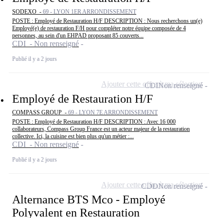
SODEXO -
69 - LYON 1ER ARRONDISSEMENT
POSTE : Employé de Restauration H/F DESCRIPTION : Nous recherchons un(e)
Employé(e) de restauration F/H pour compléter notre équipe composée de 4
personnes, au sein d'un EHPAD proposant 85 couverts...
CDI - Non renseigné
Publié il y a 2 jours
Ajouter cette offre à ma sélection
CDI
Non renseigné
Employé de Restauration H/F
COMPASS GROUP -
69 - LYON 7E ARRONDISSEMENT
POSTE : Employé de Restauration H/F DESCRIPTION : Avec 16 000
collaborateurs, Compass Group France est un acteur majeur de la restauration
collective. Ici, la cuisine est bien plus qu'un métier :...
CDI - Non renseigné
Publié il y a 2 jours
Ajouter cette offre à ma sélection
CDD
Non renseigné
Alternance BTS Mco - Employé
Polyvalent en Restauration