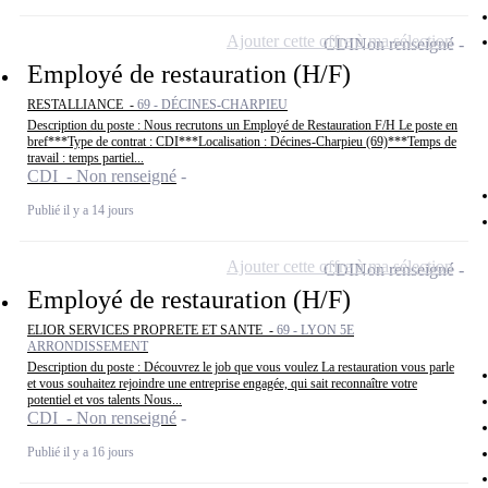
Ajouter cette offre à ma sélection
CDI
Non renseigné
Employé de restauration (H/F)
RESTALLIANCE -
69 - DÉCINES-CHARPIEU
Description du poste : Nous recrutons un Employé de Restauration F/H Le poste en
bref***Type de contrat : CDI***Localisation : Décines-Charpieu (69)***Temps de
travail : temps partiel...
CDI - Non renseigné
Publié il y a 14 jours
Ajouter cette offre à ma sélection
CDI
Non renseigné
Employé de restauration (H/F)
ELIOR SERVICES PROPRETE ET SANTE -
69 - LYON 5E
ARRONDISSEMENT
Description du poste : Découvrez le job que vous voulez La restauration vous parle
et vous souhaitez rejoindre une entreprise engagée, qui sait reconnaître votre
potentiel et vos talents Nous...
CDI - Non renseigné
Publié il y a 16 jours