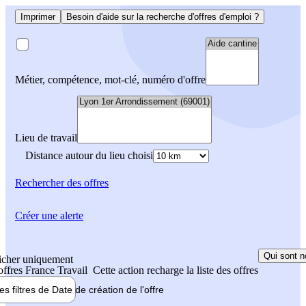
Imprimer
Besoin d'aide sur la recherche d'offres d'emploi ?
Métier, compétence, mot-clé, numéro d'offre
Lieu de travail
Distance autour du lieu choisi
Rechercher
des offres
Créer une alerte
Qui sont n
icher uniquement
 offres France Travail
Cette action recharge la liste des offres
les filtres de
Date de création
de l'offre