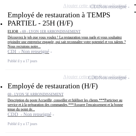
Ajouter cette offre à ma sélection
CDI
Non renseigné
Employé de restauration à TEMPS
PARTIEL - 25H (H/F)
ELIOR -
69 - LYON 1ER ARRONDISSEMENT
Découvrez le job que vous voulez ! La restauration vous parle et vous souhaitez
rejoindre une entreprise engagée, qui sait reconnaître votre potentiel et vos talents ?
Nous recrutons notre...
CDI - Non renseigné
Publié il y a 17 jours
Ajouter cette offre à ma sélection
CDD
Non renseigné
Employé de restauration (H/F)
69 - LYON 5E ARRONDISSEMENT
Description du poste Accueillir, conseiller et fidéliser les clients.***Participer au
service et à la préparation des commandes.***Assurer l'encaissement et la bonne
tenue du point de...
CDD - Non renseigné
Publié il y a 17 jours