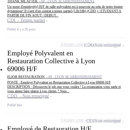
THANK ME AFTER -
69 - LYON 3E ARRONDISSEMENT
Un poste d'employé(e) H/F de salle polyvalent est à pourvoir au sein de notre équipe
dynamique! Il s'agit d'un contrat à temps partiel (12h/18h) (CDD ) / ETUDIANT A
PARTIR DE FIN AOUT / DEBUT...
CDI - Temps partiel
Publié il y a 26 jours
Ajouter cette offre à ma sélection
CDD
Non renseigné
Employé Polyvalent en
Restauration Collective à Lyon
69006 H/F
ELIOR RESTAURATION -
69 - LYON 6E ARRONDISSEMENT
POSTE : Employé Polyvalent en Restauration Collective à Lyon 69006 H/F
DESCRIPTION : Découvrez le job que vous voulez ! La restauration vous parle et
vous aimez faire plaisir à vos clients ? Vous...
CDD - Non renseigné
Publié hier
Ajouter cette offre à ma sélection
CDI
Non renseigné
Employé de Restauration H/F