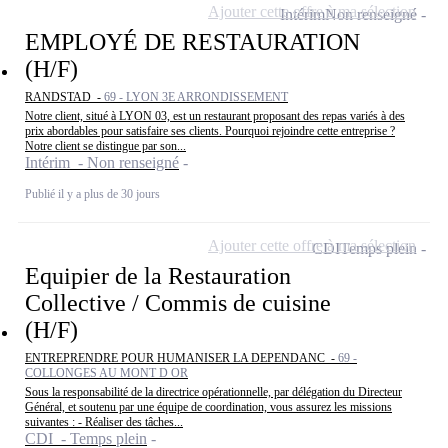
Ajouter cette offre à ma sélection
Intérim
Non renseigné
EMPLOYÉ DE RESTAURATION
(H/F)
RANDSTAD -
69 - LYON 3E ARRONDISSEMENT
Notre client, situé à LYON 03, est un restaurant proposant des repas variés à des
prix abordables pour satisfaire ses clients. Pourquoi rejoindre cette entreprise ?
Notre client se distingue par son...
Intérim - Non renseigné
Publié il y a plus de 30 jours
Ajouter cette offre à ma sélection
CDI
Temps plein
Equipier de la Restauration
Collective / Commis de cuisine
(H/F)
ENTREPRENDRE POUR HUMANISER LA DEPENDANC -
69 -
COLLONGES AU MONT D OR
Sous la responsabilité de la directrice opérationnelle, par délégation du Directeur
Général, et soutenu par une équipe de coordination, vous assurez les missions
suivantes : - Réaliser des tâches...
CDI - Temps plein