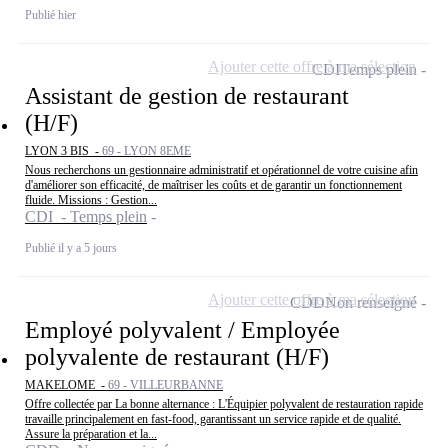
Publié hier
Ajouter cette offre à ma sélection
CDI
Temps plein
Assistant de gestion de restaurant
(H/F)
LYON 3 BIS -
69 - LYON 8EME
Nous recherchons un gestionnaire administratif et opérationnel de votre cuisine afin
d'améliorer son efficacité, de maîtriser les coûts et de garantir un fonctionnement
fluide. Missions : Gestion...
CDI - Temps plein
Publié il y a 5 jours
Ajouter cette offre à ma sélection
CDD
Non renseigné
Employé polyvalent / Employée
polyvalente de restaurant (H/F)
MAKELOME -
69 - VILLEURBANNE
Offre collectée par La bonne alternance : L'Équipier polyvalent de restauration rapide
travaille principalement en fast-food, garantissant un service rapide et de qualité.
Assure la préparation et la...