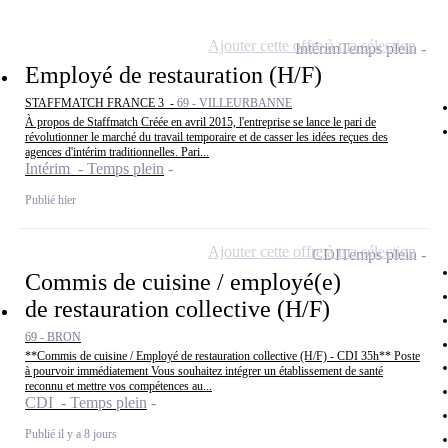
Ajouter cette offre à ma sélection
Intérim
Temps plein
Employé de restauration (H/F)
STAFFMATCH FRANCE 3 -
69 - VILLEURBANNE
À propos de Staffmatch Créée en avril 2015, l'entreprise se lance le pari de
révolutionner le marché du travail temporaire et de casser les idées reçues des
agences d'intérim traditionnelles. Pari...
Intérim - Temps plein
Publié hier
Ajouter cette offre à ma sélection
CDI
Temps plein
Commis de cuisine / employé(e)
de restauration collective (H/F)
69 - BRON
**Commis de cuisine / Employé de restauration collective (H/F) - CDI 35h** Poste
à pourvoir immédiatement Vous souhaitez intégrer un établissement de santé
reconnu et mettre vos compétences au...
CDI - Temps plein
Publié il y a 8 jours