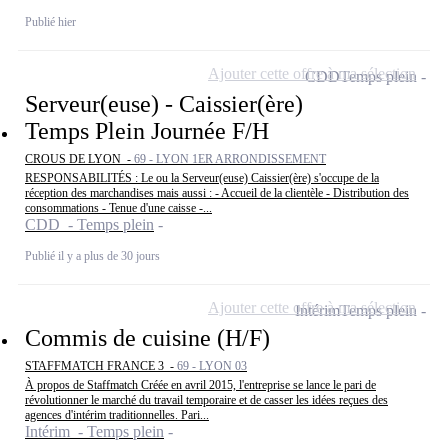
Publié hier
Ajouter cette offre à ma sélection
CDD
Temps plein
Serveur(euse) - Caissier(ère)
Temps Plein Journée F/H
CROUS DE LYON -
69 - LYON 1ER ARRONDISSEMENT
RESPONSABILITÉS : Le ou la Serveur(euse) Caissier(ère) s'occupe de la
réception des marchandises mais aussi : - Accueil de la clientèle - Distribution des
consommations - Tenue d'une caisse -...
CDD - Temps plein
Publié il y a plus de 30 jours
Ajouter cette offre à ma sélection
Intérim
Temps plein
Commis de cuisine (H/F)
STAFFMATCH FRANCE 3 -
69 - LYON 03
À propos de Staffmatch Créée en avril 2015, l'entreprise se lance le pari de
révolutionner le marché du travail temporaire et de casser les idées reçues des
agences d'intérim traditionnelles. Pari...
Intérim - Temps plein