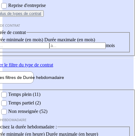
Reprise d'entreprise
plus
de types de contrat
 DE CONTRAT
ée de contrat
ée minimale (en mois)
Durée maximale (en mois)
mois
er
le filtre du type de contrat
les filtres de
Durée hebdo
madaire
 hebdomadaire
Temps plein (11)
Temps partiel (2)
Non renseignée (52)
 HEBDOMADAIRE
cisez la durée hebdomadaire :
ée minimale (en heure)
Durée maximale (en heure)