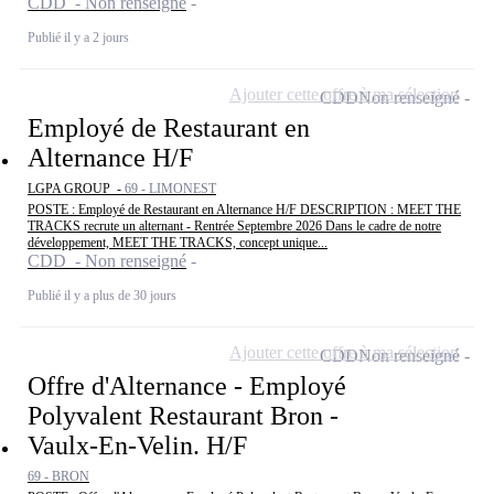
CDD - Non renseigné
Publié il y a 2 jours
Ajouter cette offre à ma sélection
CDD
Non renseigné
Employé de Restaurant en
Alternance H/F
LGPA GROUP -
69 - LIMONEST
POSTE : Employé de Restaurant en Alternance H/F DESCRIPTION : MEET THE
TRACKS recrute un alternant - Rentrée Septembre 2026 Dans le cadre de notre
développement, MEET THE TRACKS, concept unique...
CDD - Non renseigné
Publié il y a plus de 30 jours
Ajouter cette offre à ma sélection
CDD
Non renseigné
Offre d'Alternance - Employé
Polyvalent Restaurant Bron -
Vaulx-En-Velin. H/F
69 - BRON