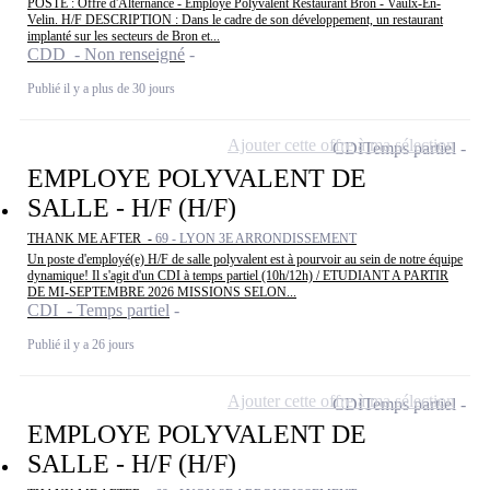
POSTE : Offre d'Alternance - Employé Polyvalent Restaurant Bron - Vaulx-En-
Velin. H/F DESCRIPTION : Dans le cadre de son développement, un restaurant
implanté sur les secteurs de Bron et...
CDD - Non renseigné
Publié il y a plus de 30 jours
Ajouter cette offre à ma sélection
CDI
Temps partiel
EMPLOYE POLYVALENT DE
SALLE - H/F (H/F)
THANK ME AFTER -
69 - LYON 3E ARRONDISSEMENT
Un poste d'employé(e) H/F de salle polyvalent est à pourvoir au sein de notre équipe
dynamique! Il s'agit d'un CDI à temps partiel (10h/12h) / ETUDIANT A PARTIR
DE MI-SEPTEMBRE 2026 MISSIONS SELON...
CDI - Temps partiel
Publié il y a 26 jours
Ajouter cette offre à ma sélection
CDI
Temps partiel
EMPLOYE POLYVALENT DE
SALLE - H/F (H/F)