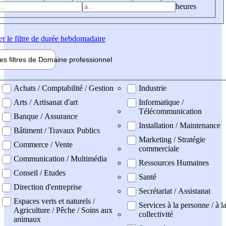
heures
er
le filtre de durée hebdomadaire
les filtres de
Domaine pro
fessionnel
ne professionel
Achats / Comptabilité / Gestion
Industrie
Arts / Artisanat d'art
Informatique /
Télécommunication
Banque / Assurance
Installation / Maintenance
Bâtiment / Travaux Publics
Marketing / Stratégie
Commerce / Vente
commerciale
Communication / Multimédia
Ressources Humaines
Conseil / Etudes
Santé
Direction d'entreprise
Secrétariat / Assistanat
Espaces verts et naturels /
Services à la personne / à l
Agriculture / Pêche / Soins aux
collectivité
animaux