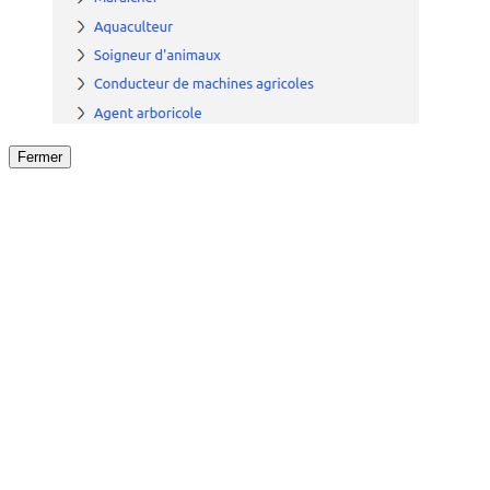
Fermer
Fermer
le détail de l'offre
/
Offre
sur
Offre précéden