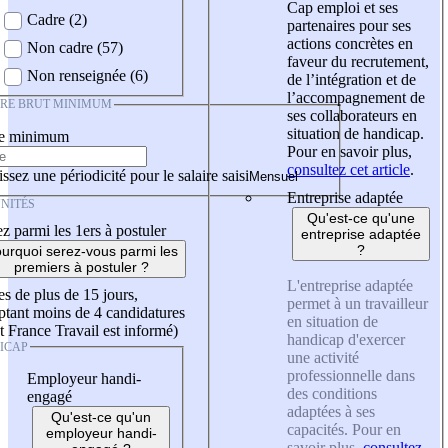
Cap emploi et ses
Cadre (2)
partenaires pour ses
actions concrètes en
Non cadre (57)
faveur du recrutement,
Non renseignée (6)
de l’intégration et de
l’accompagnement de
IRE BRUT MINIMUM
ses collaborateurs en
situation de handicap.
re minimum
Pour en savoir plus,
consultez cet article
.
ssez une périodicité pour le salaire saisi
Entreprise adaptée
NITÉS
Qu'est-ce qu'une
z parmi les 1ers à postuler
entreprise adaptée
?
urquoi serez-vous parmi les
premiers à postuler ?
L'entreprise adaptée
es de plus de 15 jours,
permet à un travailleur
tant moins de 4 candidatures
en situation de
t France Travail est informé)
handicap d'exercer
ICAP
une activité
professionnelle dans
Employeur handi-
des conditions
engagé
adaptées à ses
Qu'est-ce qu'un
capacités. Pour en
employeur handi-
savoir plus,
consultez