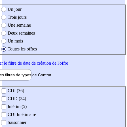
e création de l'offre
Un jour
Trois jours
Une semaine
Deux semaines
Un mois
Toutes les offres
er
le filtre de date de création de l'offre
les filtres de types de
Contrat
de contrat
CDI (36)
CDD (24)
Intérim (5)
CDI Intérimaire
Saisonnier