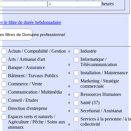
heures
er
le filtre de durée hebdomadaire
les filtres de
Domaine pro
fessionnel
ne professionel
Achats / Comptabilité / Gestion
Industrie
Arts / Artisanat d'art
Informatique /
Télécommunication
Banque / Assurance
Installation / Maintenance
Bâtiment / Travaux Publics
Marketing / Stratégie
Commerce / Vente
commerciale
Communication / Multimédia
Ressources Humaines
Conseil / Etudes
Santé (37)
Direction d'entreprise
Secrétariat / Assistanat
Espaces verts et naturels /
Services à la personne / à l
Agriculture / Pêche / Soins aux
collectivité
animaux