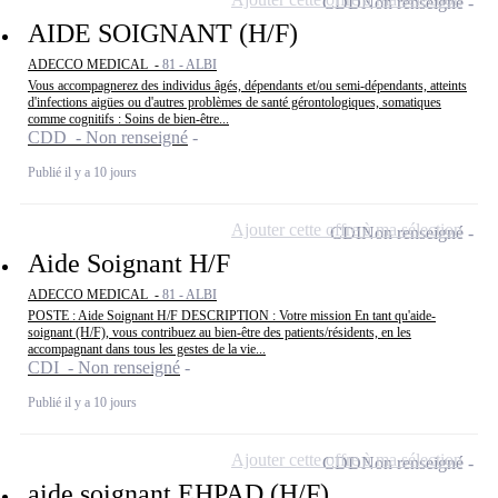
CDD
Non renseigné
AIDE SOIGNANT (H/F)
ADECCO MEDICAL -
81 - ALBI
Vous accompagnerez des individus âgés, dépendants et/ou semi-dépendants, atteints
d'infections aigües ou d'autres problèmes de santé gérontologiques, somatiques
comme cognitifs : Soins de bien-être...
CDD - Non renseigné
Publié il y a 10 jours
Ajouter cette offre à ma sélection
CDI
Non renseigné
Aide Soignant H/F
ADECCO MEDICAL -
81 - ALBI
POSTE : Aide Soignant H/F DESCRIPTION : Votre mission En tant qu'aide-
soignant (H/F), vous contribuez au bien-être des patients/résidents, en les
accompagnant dans tous les gestes de la vie...
CDI - Non renseigné
Publié il y a 10 jours
Ajouter cette offre à ma sélection
CDD
Non renseigné
aide soignant EHPAD (H/F)