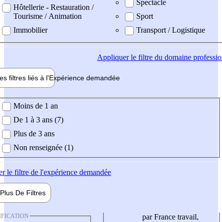
Spectacle
Hôtellerie - Restauration /
Tourisme / Animation
Sport
Immobilier
Transport / Logistique
Appliquer
le filtre du domaine professi
es filtres liés à l'
Expérience
demandée
ience demandée
Moins de 1 an
De 1 à 3 ans (7)
Plus de 3 ans
Non renseignée (1)
er
le filtre de l'expérience demandée
Plus De
Filtres
IFICATION
par France travail,