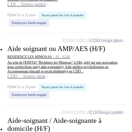
CDI - Temps partiel
Publié il y a 22 jours
Soyez parmi les 1ers à postuler
Employeur handi-engagé
Ajouter cette offre à ma sélection
CDD
Temps plein
Aide soignant ou AMP/AES (H/F)
RESIDENCE LES MIMOSAS -
81 - ALBI
Au sein de l'EHPAD "Résidence les Mimosas" à Albi, géré par une association,
nous recherchons un(e) aide-soignant(e), Aide médico-psychologique ou
Accompagnant éducatif et social diplômé(e) en CDD...
CDD - Temps plein
Publié il y a 24 jours
Soyez parmi les 1ers à postuler
Employeur handi-engagé
Ajouter cette offre à ma sélection
CDI
Temps partiel
Aide-soignant / Aide-soignante à
domicile (H/F)