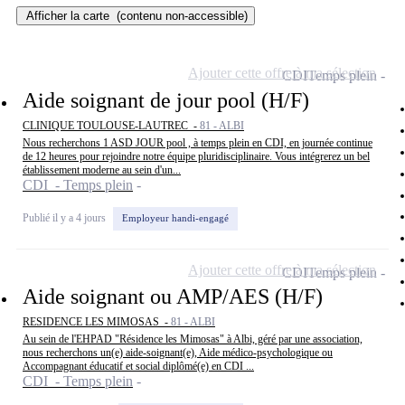
Afficher la carte
(contenu non-accessible)
Ajouter cette offre à ma sélection
CDI
Temps plein
Aide soignant de jour pool (H/F)
CLINIQUE TOULOUSE-LAUTREC -
81 - ALBI
Nous recherchons 1 ASD JOUR pool , à temps plein en CDI, en journée continue
de 12 heures pour rejoindre notre équipe pluridisciplinaire. Vous intégrerez un bel
établissement moderne au sein d'un...
CDI - Temps plein
Publié il y a 4 jours
Employeur handi-engagé
Ajouter cette offre à ma sélection
CDI
Temps plein
Aide soignant ou AMP/AES (H/F)
RESIDENCE LES MIMOSAS -
81 - ALBI
Au sein de l'EHPAD "Résidence les Mimosas" à Albi, géré par une association,
nous recherchons un(e) aide-soignant(e), Aide médico-psychologique ou
Accompagnant éducatif et social diplômé(e) en CDI ...
CDI - Temps plein