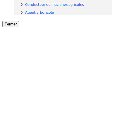
Fermer
Fermer
le détail de l'offre
/
Offre
sur
Offre précéden