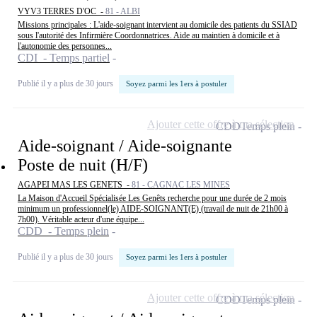
VYV3 TERRES D'OC -
81 - ALBI
Missions principales : L'aide-soignant intervient au domicile des patients du SSIAD
sous l'autorité des Infirmière Coordonnatrices. Aide au maintien à domicile et à
l'autonomie des personnes...
CDI - Temps partiel
Publié il y a plus de 30 jours
Soyez parmi les 1ers à postuler
Ajouter cette offre à ma sélection
CDD
Temps plein
Aide-soignant / Aide-soignante
Poste de nuit (H/F)
AGAPEI MAS LES GENETS -
81 - CAGNAC LES MINES
La Maison d'Accueil Spécialisée Les Genêts recherche pour une durée de 2 mois
minimum un professionnel(le) AIDE-SOIGNANT(E) (travail de nuit de 21h00 à
7h00). Véritable acteur d'une équipe...
CDD - Temps plein
Publié il y a plus de 30 jours
Soyez parmi les 1ers à postuler
Ajouter cette offre à ma sélection
CDD
Temps plein