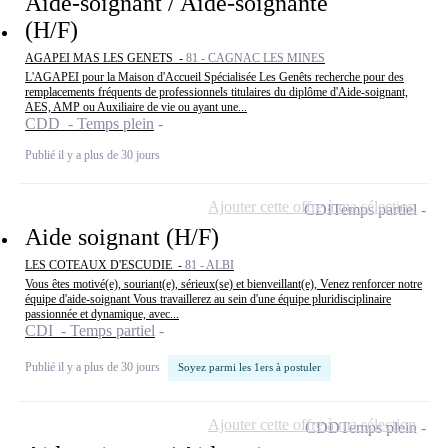
Aide-soignant / Aide-soignante
(H/F)
AGAPEI MAS LES GENETS -
81 - CAGNAC LES MINES
L'AGAPEI pour la Maison d'Accueil Spécialisée Les Genêts recherche pour des
remplacements fréquents de professionnels titulaires du diplôme d'Aide-soignant,
AES, AMP ou Auxiliaire de vie ou ayant une...
CDD - Temps plein
Publié il y a plus de 30 jours
Ajouter cette offre à ma sélection
CDI
Temps partiel
Aide soignant (H/F)
LES COTEAUX D'ESCUDIE -
81 - ALBI
Vous êtes motivé(e), souriant(e), sérieux(se) et bienveillant(e), Venez renforcer notre
équipe d'aide-soignant Vous travaillerez au sein d'une équipe pluridisciplinaire
passionnée et dynamique, avec...
CDI - Temps partiel
Publié il y a plus de 30 jours
Soyez parmi les 1ers à postuler
Ajouter cette offre à ma sélection
CDD
Temps plein