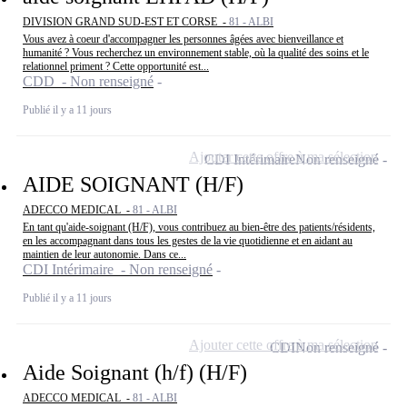
DIVISION GRAND SUD-EST ET CORSE -
81 - ALBI
Vous avez à coeur d'accompagner les personnes âgées avec bienveillance et
humanité ? Vous recherchez un environnement stable, où la qualité des soins et le
relationnel priment ? Cette opportunité est...
CDD - Non renseigné
Publié il y a 11 jours
Ajouter cette offre à ma sélection
CDI Intérimaire
Non renseigné
AIDE SOIGNANT (H/F)
ADECCO MEDICAL -
81 - ALBI
En tant qu'aide-soignant (H/F), vous contribuez au bien-être des patients/résidents,
en les accompagnant dans tous les gestes de la vie quotidienne et en aidant au
maintien de leur autonomie. Dans ce...
CDI Intérimaire - Non renseigné
Publié il y a 11 jours
Ajouter cette offre à ma sélection
CDI
Non renseigné
Aide Soignant (h/f) (H/F)
ADECCO MEDICAL -
81 - ALBI