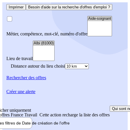
Imprimer
Besoin d'aide sur la recherche d'offres d'emploi ?
Métier, compétence, mot-clé, numéro d'offre
Lieu de travail
Distance autour du lieu choisi
Rechercher
des offres
Créer une alerte
Qui sont n
icher uniquement
 offres France Travail
Cette action recharge la liste des offres
les filtres de
Date de création
de l'offre