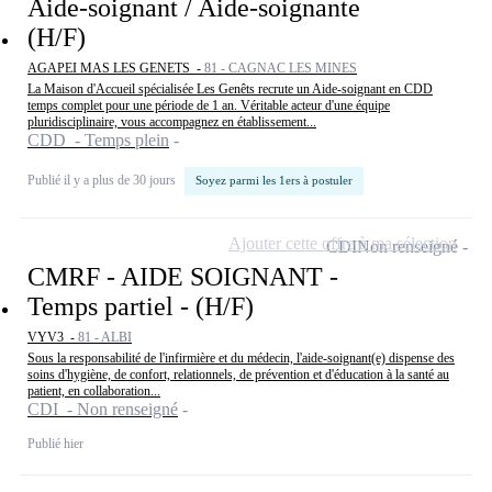
Aide-soignant / Aide-soignante
(H/F)
AGAPEI MAS LES GENETS -
81 - CAGNAC LES MINES
La Maison d'Accueil spécialisée Les Genêts recrute un Aide-soignant en CDD
temps complet pour une période de 1 an. Véritable acteur d'une équipe
pluridisciplinaire, vous accompagnez en établissement...
CDD - Temps plein
Publié il y a plus de 30 jours
Soyez parmi les 1ers à postuler
Ajouter cette offre à ma sélection
CDI
Non renseigné
CMRF - AIDE SOIGNANT -
Temps partiel - (H/F)
VYV3 -
81 - ALBI
Sous la responsabilité de l'infirmière et du médecin, l'aide-soignant(e) dispense des
soins d'hygiène, de confort, relationnels, de prévention et d'éducation à la santé au
patient, en collaboration...
CDI - Non renseigné
Publié hier