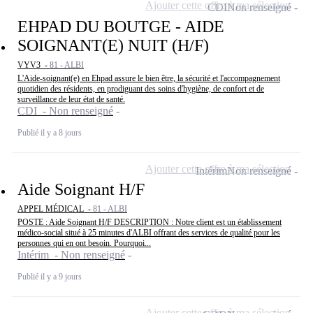
Ajouter cette offre à ma sélection
CDI
Non renseigné
EHPAD DU BOUTGE - AIDE
SOIGNANT(E) NUIT (H/F)
VYV3 -
81 - ALBI
L'Aide-soignant(e) en Ehpad assure le bien être, la sécurité et l'accompagnement
quotidien des résidents, en prodiguant des soins d'hygiène, de confort et de
surveillance de leur état de santé.
CDI - Non renseigné
Publié il y a 8 jours
Ajouter cette offre à ma sélection
Intérim
Non renseigné
Aide Soignant H/F
APPEL MÉDICAL -
81 - ALBI
POSTE : Aide Soignant H/F DESCRIPTION : Notre client est un établissement
médico-social situé à 25 minutes d'ALBI offrant des services de qualité pour les
personnes qui en ont besoin. Pourquoi...
Intérim - Non renseigné
Publié il y a 9 jours
Ajouter cette offre à ma sélection