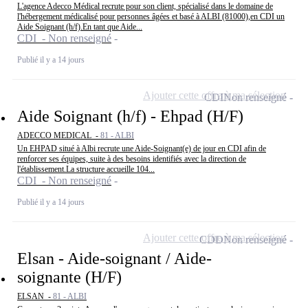
L'agence Adecco Médical recrute pour son client, spécialisé dans le domaine de
l'hébergement médicalisé pour personnes âgées et basé à ALBI (81000),en CDI un
Aide Soignant (h/f).En tant que Aide...
CDI - Non renseigné
Publié il y a 14 jours
Ajouter cette offre à ma sélection
CDI
Non renseigné
Aide Soignant (h/f) - Ehpad (H/F)
ADECCO MEDICAL -
81 - ALBI
Un EHPAD situé à Albi recrute une Aide-Soignant(e) de jour en CDI afin de
renforcer ses équipes, suite à des besoins identifiés avec la direction de
l'établissement.La structure accueille 104...
CDI - Non renseigné
Publié il y a 14 jours
Ajouter cette offre à ma sélection
CDD
Non renseigné
Elsan - Aide-soignant / Aide-
soignante (H/F)
ELSAN -
81 - ALBI