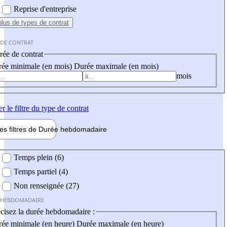
Reprise d'entreprise
plus
de types de contrat
 DE CONTRAT
ée de contrat
ée minimale (en mois)
Durée maximale (en mois)
mois
er
le filtre du type de contrat
les filtres de
Durée hebdo
madaire
 hebdomadaire
Temps plein (6)
Temps partiel (4)
Non renseignée (27)
 HEBDOMADAIRE
cisez la durée hebdomadaire :
ée minimale (en heure)
Durée maximale (en heure)