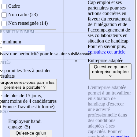
Cap emploi et ses
Cadre
partenaires pour ses
actions concrètes en
Non cadre (23)
faveur du recrutement,
Non renseignée (14)
de l’intégration et de
l’accompagnement de
IRE BRUT MINIMUM
ses collaborateurs en
situation de handicap.
re minimum
Pour en savoir plus,
consultez cet article
.
ssez une périodicité pour le salaire saisi
Entreprise adaptée
NITÉS
Qu'est-ce qu'une
z parmi les 1ers à postuler
entreprise adaptée
résultats
?
urquoi serez-vous parmi les
L'entreprise adaptée
premiers à postuler ?
permet à un travailleur
es de plus de 15 jours,
en situation de
tant moins de 4 candidatures
handicap d'exercer
t France Travail est informé)
une activité
ICAP
professionnelle dans
des conditions
Employeur handi-
adaptées à ses
engagé (5)
capacités. Pour en
Qu'est-ce qu'un
savoir plus,
consultez