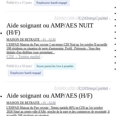
Publié il y a 11 jours
Employeur handi-engagé
Ajouter cette offre à ma sélection
CDI
Temps partiel
Aide soignant ou AMP/AES NUIT
(H/F)
MAISON DE RETRAITE -
81 - ALBI
L'EHPAD Maison du Parc recrute 1 mi-temps CDI Nuit au 1er octobre Il accueille
108 résidents en situation de perte d'autonomie. Profil : Prérequis - Vous êtes
titulaire d'un diplôme vous permettant...
CDI - Temps partiel
Publié il y a 18 jours
Soyez parmi les 1ers à postuler
Employeur handi-engagé
Ajouter cette offre à ma sélection
CDI
Temps partiel
Aide soignant ou AMP/AES (H/F)
MAISON DE RETRAITE -
81 - ALBI
L'EHPAD Maison du Parc recrute : Temps partiels 80% en CDI au 1er octobre
2026 Situé au centre-ville d'Albi, proche de la gare et des commerces de proximité, il
accueille 108 résidents en situation...