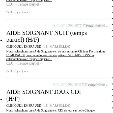
collaboration avec l'équipe soignante...
CDI - Temps partiel
Publié il y a 3 jours
Ajouter cette offre à ma sélection
CDI
Temps partiel
AIDE SOIGNANT NUIT (temps
partiel) (H/F)
CLINIQUE L EMERAUDE -
13 - MARSEILLE 09
Nous recherchons un.e Aide-Soignant.e en de nuit sur notre Clinique Psychiatrique
L'EMERAUDE, pour prendre soin de nos patients. VOS MISSIONS En
collaboration avec l'équipe soignante...
CDI - Temps partiel
Publié il y a 3 jours
Ajouter cette offre à ma sélection
CDI
Temps plein
AIDE SOIGNANT JOUR CDI
(H/F)
CLINIQUE L EMERAUDE -
13 - MARSEILLE 09
Nous recherchons un.e Aide-Soignant.e en CDI de jour sur notre Clinique