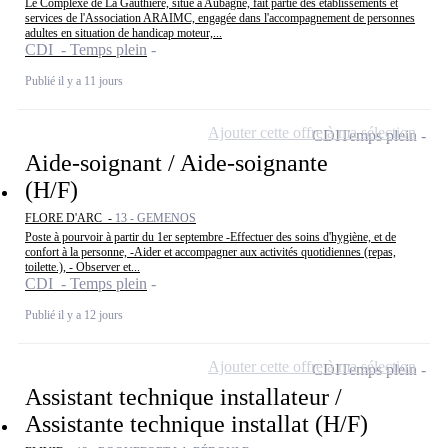
Le Complexe de La Gauthière, situé à Aubagne, fait partie des établissements et
services de l'Association ARAIMC, engagée dans l'accompagnement de personnes
adultes en situation de handicap moteur,...
CDI - Temps plein
Publié il y a 11 jours
Ajouter cette offre à ma sélection
CDI
Temps plein
Aide-soignant / Aide-soignante
(H/F)
FLORE D'ARC -
13 - GEMENOS
Poste à pourvoir à partir du 1er septembre -Effectuer des soins d'hygiène, et de
confort à la personne, -Aider et accompagner aux activités quotidiennes (repas,
toilette.), - Observer et...
CDI - Temps plein
Publié il y a 12 jours
Ajouter cette offre à ma sélection
CDI
Temps plein
Assistant technique installateur /
Assistante technique installat (H/F)