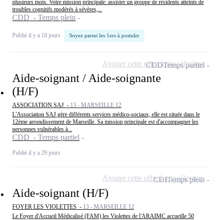
plusieurs mois. Votre mission principale: assister un groupe de résidents atteints de
troubles cognitifs modérés à sévères,...
CDD - Temps plein
Publié il y a 18 jours
Soyez parmi les 1ers à postuler
Ajouter cette offre à ma sélection
CDD
Temps partiel
Aide-soignant / Aide-soignante
(H/F)
ASSOCIATION SAJ -
13 - MARSEILLE 12
L'Association SAJ gère différents services médico-sociaux, elle est située dans le
12ème arrondissement de Marseille. Sa mission principale est d'accompagner les
personnes vulnérables à...
CDD - Temps partiel
Publié il y a 29 jours
Ajouter cette offre à ma sélection
CDI
Temps plein
Aide-soignant (H/F)
FOYER LES VIOLETTES -
13 - MARSEILLE 12
Le Foyer d'Accueil Médicalisé (FAM) les Violettes de l'ARAIMC accueille 50