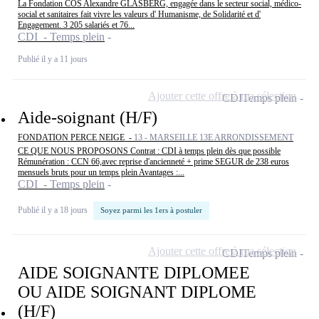
La Fondation COS Alexandre GLASBERG, engagée dans le secteur social, médico-
social et sanitaires fait vivre les valeurs d' Humanisme, de Solidarité et d'
Engagement. 3 205 salariés et 76...
CDI - Temps plein
Publié il y a 11 jours
Ajouter cette offre à ma sélection
CDI
Temps plein
Aide-soignant (H/F)
FONDATION PERCE NEIGE -
13 - MARSEILLE 13E ARRONDISSEMENT
CE QUE NOUS PROPOSONS Contrat : CDI à temps plein dès que possible
Rémunération : CCN 66,avec reprise d'ancienneté + prime SEGUR de 238 euros
mensuels bruts pour un temps plein Avantages :...
CDI - Temps plein
Publié il y a 18 jours
Soyez parmi les 1ers à postuler
Ajouter cette offre à ma sélection
CDI
Temps plein
AIDE SOIGNANTE DIPLOMEE
OU AIDE SOIGNANT DIPLOME
(H/F)