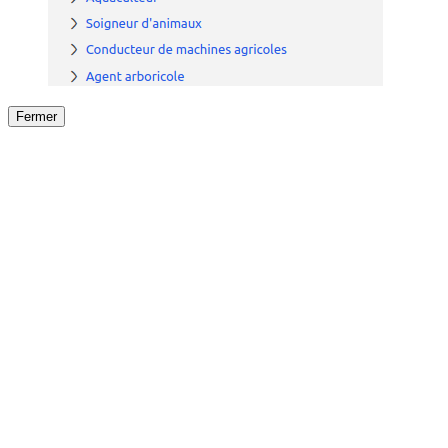
Fermer
Fermer
le détail de l'offre
/
Offre
sur
Offre précéden