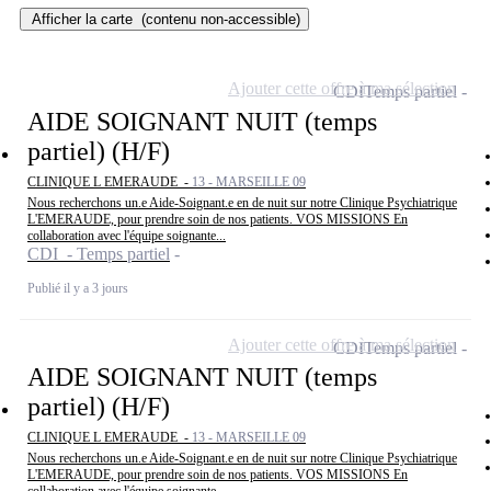
Afficher la carte
(contenu non-accessible)
Ajouter cette offre à ma sélection
CDI
Temps partiel
AIDE SOIGNANT NUIT (temps
partiel) (H/F)
CLINIQUE L EMERAUDE -
13 - MARSEILLE 09
Nous recherchons un.e Aide-Soignant.e en de nuit sur notre Clinique Psychiatrique
L'EMERAUDE, pour prendre soin de nos patients. VOS MISSIONS En
collaboration avec l'équipe soignante...
CDI - Temps partiel
Publié il y a 3 jours
Ajouter cette offre à ma sélection
CDI
Temps partiel
AIDE SOIGNANT NUIT (temps
partiel) (H/F)
CLINIQUE L EMERAUDE -
13 - MARSEILLE 09
Nous recherchons un.e Aide-Soignant.e en de nuit sur notre Clinique Psychiatrique
L'EMERAUDE, pour prendre soin de nos patients. VOS MISSIONS En