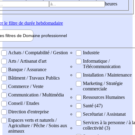
heures
er
le filtre de durée hebdomadaire
les filtres de
Domaine pro
fessionnel
ne professionel
Achats / Comptabilité / Gestion
Industrie
Arts / Artisanat d'art
Informatique /
Télécommunication
Banque / Assurance
Installation / Maintenance
Bâtiment / Travaux Publics
Marketing / Stratégie
Commerce / Vente
commerciale
Communication / Multimédia
Ressources Humaines
Conseil / Etudes
Santé (47)
Direction d'entreprise
Secrétariat / Assistanat
Espaces verts et naturels /
Services à la personne / à l
Agriculture / Pêche / Soins aux
collectivité (3)
animaux