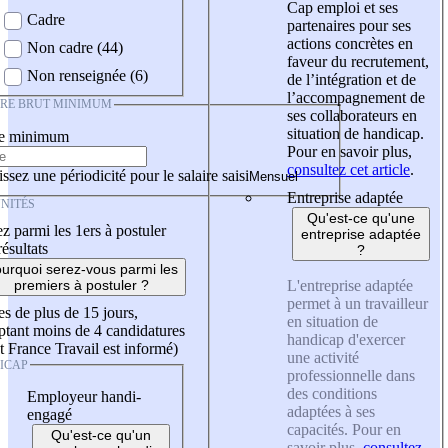
Cap emploi et ses
Cadre
partenaires pour ses
actions concrètes en
Non cadre (44)
faveur du recrutement,
Non renseignée (6)
de l’intégration et de
l’accompagnement de
IRE BRUT MINIMUM
ses collaborateurs en
situation de handicap.
re minimum
Pour en savoir plus,
consultez cet article
.
ssez une périodicité pour le salaire saisi
Entreprise adaptée
NITÉS
Qu'est-ce qu'une
z parmi les 1ers à postuler
entreprise adaptée
résultats
?
urquoi serez-vous parmi les
L'entreprise adaptée
premiers à postuler ?
permet à un travailleur
es de plus de 15 jours,
en situation de
tant moins de 4 candidatures
handicap d'exercer
t France Travail est informé)
une activité
ICAP
professionnelle dans
des conditions
Employeur handi-
adaptées à ses
engagé
capacités. Pour en
Qu'est-ce qu'un
savoir plus,
consultez