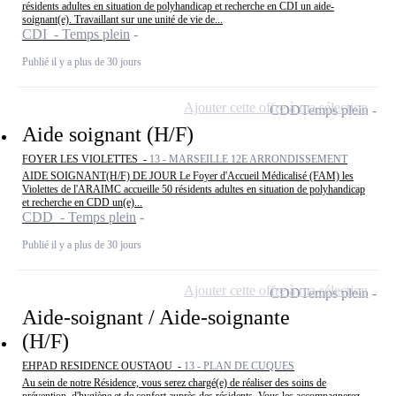
résidents adultes en situation de polyhandicap et recherche en CDI un aide-
soignant(e). Travaillant sur une unité de vie de...
CDI - Temps plein
Publié il y a plus de 30 jours
Ajouter cette offre à ma sélection
CDD
Temps plein
Aide soignant (H/F)
FOYER LES VIOLETTES -
13 - MARSEILLE 12E ARRONDISSEMENT
AIDE SOIGNANT(H/F) DE JOUR Le Foyer d'Accueil Médicalisé (FAM) les
Violettes de l'ARAIMC accueille 50 résidents adultes en situation de polyhandicap
et recherche en CDD un(e)...
CDD - Temps plein
Publié il y a plus de 30 jours
Ajouter cette offre à ma sélection
CDD
Temps plein
Aide-soignant / Aide-soignante
(H/F)
EHPAD RESIDENCE OUSTAOU -
13 - PLAN DE CUQUES
Au sein de notre Résidence, vous serez chargé(e) de réaliser des soins de