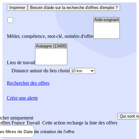
Imprimer
Besoin d'aide sur la recherche d'offres d'emploi ?
Métier, compétence, mot-clé, numéro d'offre
Lieu de travail
Distance autour du lieu choisi
Rechercher
des offres
Créer une alerte
Qui sont n
icher uniquement
 offres France Travail
Cette action recharge la liste des offres
les filtres de
Date de création
de l'offre