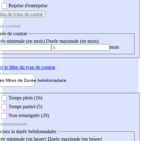
Reprise d'entreprise
plus
de types de contrat
 DE CONTRAT
ée de contrat
ée minimale (en mois)
Durée maximale (en mois)
mois
er
le filtre du type de contrat
les filtres de
Durée hebdo
madaire
 hebdomadaire
Temps plein (16)
Temps partiel (5)
Non renseignée (29)
 HEBDOMADAIRE
cisez la durée hebdomadaire :
ée minimale (en heure)
Durée maximale (en heure)