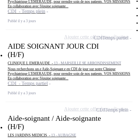
Psychiatrique L'EMERAUDE, pour prendre soin de nos patients. VOS MISSIONS
En collaboration avec l'équipe soignante...
CDI - Temps plein
Publié il y a 3 jours
Ajouter cette offre à ma sélection
CDI
Temps partiel
AIDE SOIGNANT JOUR CDI
(H/F)
CLINIQUE L EMERAUDE -
13 - MARSEILLE 9E ARRONDISSEMENT
Nous recherchons un.e Aide-Soignant.e en CDI de jour sur notre Clinique
Psychiatrique L'EMERAUDE, pour prendre soin de nos patients. VOS MISSIONS
En collaboration avec l'équipe soignante...
CDI - Temps partiel
Publié il y a 3 jours
Ajouter cette offre à ma sélection
CDI
Temps plein
Aide-soignant / Aide-soignante
(H/F)
LES JARDINS MEDICIS -
13 - AUBAGNE