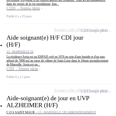
prévention, d'hygiène et de confort auprès des résidents. Vous les accompagnerez
dans les gestes de la vie quotidienne, leur...
CDD - Temps plein
Publié il y a 19 jours
Ajouter cette offre à ma sélection
CDI
Temps plein
Aide soignant(e) H/F CDI jour
(H/F)
13 - MARSEILLE 10
La résidence Aeria est un EHPAD créé en 1976 au sein d'une bastide et d'un parc
arboré de 7000 m2 au cœur du village de Saint Loup dans le 10eme arrondissement
de Marseille. Aeria est un...
CDI - Temps plein
Publié il y a 2 jours
Ajouter cette offre à ma sélection
CDI
Temps plein
Aide-soignant(e) de jour en UVP
ALZHEIMER (H/F)
C O S SAINT MAUR -
13 - MARSEILLE 13E ARRONDISSEMENT