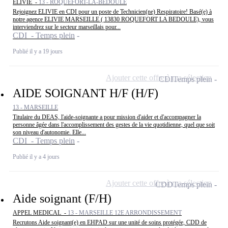
ELIVIE -
13 - ROQUEFORT-LA-BÉDOULE
Rejoignez ELIVIE en CDI pour un poste de Technicien(ne) Respiratoire! Basé(e) à
notre agence ELIVIE MARSEILLE ( 13830 ROQUEFORT LA BEDOULE), vous
interviendrez sur le secteur marseillais pour...
CDI - Temps plein
Publié il y a 19 jours
Ajouter cette offre à ma sélection
CDI
Temps plein
AIDE SOIGNANT H/F (H/F)
13 - MARSEILLE
Titulaire du DEAS, l'aide-soignante a pour mission d'aider et d'accompagner la
personne âgée dans l'accomplissement des gestes de la vie quotidienne, quel que soit
son niveau d'autonomie. Elle...
CDI - Temps plein
Publié il y a 4 jours
Ajouter cette offre à ma sélection
CDD
Temps plein
Aide soignant (F/H)
APPEL MEDICAL -
13 - MARSEILLE 12E ARRONDISSEMENT
Recrutons Aide soignant(e) en EHPAD sur une unité de soins protégée, CDD de