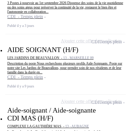
3 Postes à pourvoir au 1er septembre 2026 Dispense des soins de la vie quotidienne
ou des soins aigus pour préserver la continuité de la vie, restaurer le bien être et
l'autonomie en collaboration...
CDI - Temps plein
Publié il y a 3 jours
Ajouter cette offre à ma sélection
CDI
Temps plein
AIDE SOIGNANT (H/F)
LES JARDINS DE BEAUVALLON -
13 - MARSEILLE 09
Description du poste Nous recherchons plusieurs profils Aide-Soignants. Poste sur
notre site Les Jardins de Beauvallons, pour prendre soin de nos résidents et de leur
famille dans la durée en...
CDI - Temps plein
Publié il y a 9 jours
Ajouter cette offre à ma sélection
CDI
Temps plein
Aide-soignant / Aide-soignante
CDI MAS (H/F)
COMPLEXE LA GAUTHIÈRE MAS -
13 - AUBAGNE