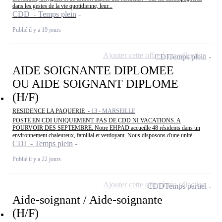
dans les gestes de la vie quotidienne, leur...
CDD - Temps plein
Publié il y a 19 jours
Ajouter cette offre à ma sélection
CDI
Temps plein
AIDE SOIGNANTE DIPLOMEE
OU AIDE SOIGNANT DIPLOME
(H/F)
RESIDENCE LA PAQUERIE -
13 - MARSEILLE
POSTE EN CDI UNIQUEMENT. PAS DE CDD NI VACATIONS. A
POURVOIR DES SEPTEMBRE. Notre EHPAD accueille 48 résidents dans un
environnement chaleureux, familial et verdoyant. Nous disposons d'une unité...
CDI - Temps plein
Publié il y a 22 jours
Ajouter cette offre à ma sélection
CDD
Temps partiel
Aide-soignant / Aide-soignante
(H/F)