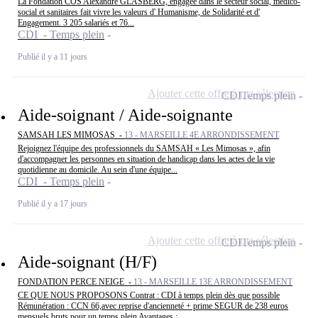
La Fondation COS Alexandre GLASBERG, engagée dans le secteur social, médico-
social et sanitaires fait vivre les valeurs d' Humanisme, de Solidarité et d'
Engagement. 3 205 salariés et 76...
CDI - Temps plein
Publié il y a 11 jours
Ajouter cette offre à ma sélection
CDI
Temps plein
Aide-soignant / Aide-soignante
SAMSAH LES MIMOSAS -
13 - MARSEILLE 4E ARRONDISSEMENT
Rejoignez l'équipe des professionnels du SAMSAH « Les Mimosas », afin
d'accompagner les personnes en situation de handicap dans les actes de la vie
quotidienne au domicile. Au sein d'une équipe...
CDI - Temps plein
Publié il y a 17 jours
Ajouter cette offre à ma sélection
CDI
Temps plein
Aide-soignant (H/F)
FONDATION PERCE NEIGE -
13 - MARSEILLE 13E ARRONDISSEMENT
CE QUE NOUS PROPOSONS Contrat : CDI à temps plein dès que possible
Rémunération : CCN 66,avec reprise d'ancienneté + prime SEGUR de 238 euros
mensuels bruts pour un temps plein Avantages :...