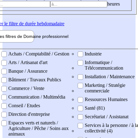
heures
er
le filtre de durée hebdomadaire
les filtres de
Domaine pro
fessionnel
ne professionel
Achats / Comptabilité / Gestion
Industrie
Arts / Artisanat d'art
Informatique /
Télécommunication
Banque / Assurance
Installation / Maintenance
Bâtiment / Travaux Publics
Marketing / Stratégie
Commerce / Vente
commerciale
Communication / Multimédia
Ressources Humaines
Conseil / Etudes
Santé (81)
Direction d'entreprise
Secrétariat / Assistanat
Espaces verts et naturels /
Services à la personne / à l
Agriculture / Pêche / Soins aux
collectivité (4)
animaux