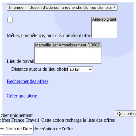
Imprimer
Besoin d'aide sur la recherche d'offres d'emploi ?
Métier, compétence, mot-clé, numéro d'offre
Lieu de travail
Distance autour du lieu choisi
Rechercher
des offres
Créer une alerte
Qui sont n
icher uniquement
 offres France Travail
Cette action recharge la liste des offres
les filtres de
Date de création
de l'offre