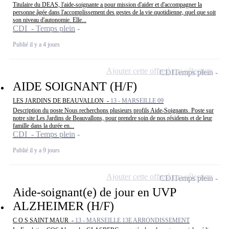
Titulaire du DEAS, l'aide-soignante a pour mission d'aider et d'accompagner la
personne âgée dans l'accomplissement des gestes de la vie quotidienne, quel que soit
son niveau d'autonomie. Elle...
CDI - Temps plein
Publié il y a 4 jours
Ajouter cette offre à ma sélection
CDI
Temps plein
AIDE SOIGNANT (H/F)
LES JARDINS DE BEAUVALLON -
13 - MARSEILLE 09
Description du poste Nous recherchons plusieurs profils Aide-Soignants. Poste sur
notre site Les Jardins de Beauvallons, pour prendre soin de nos résidents et de leur
famille dans la durée en...
CDI - Temps plein
Publié il y a 9 jours
Ajouter cette offre à ma sélection
CDI
Temps plein
Aide-soignant(e) de jour en UVP
ALZHEIMER (H/F)
C O S SAINT MAUR -
13 - MARSEILLE 13E ARRONDISSEMENT