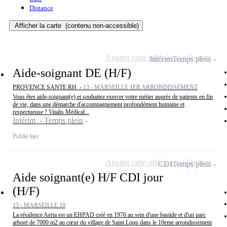
Distance
Afficher la carte
(contenu non-accessible)
Ajouter cette offre à ma sélection
Intérim
Temps plein
Aide-soignant DE (H/F)
PROVENCE SANTE RH -
13 - MARSEILLE 1ER ARRONDISSEMENT
Vous êtes aide-soignant(e) et souhaitez exercer votre métier auprès de patients en fin
de vie, dans une démarche d'accompagnement profondément humaine et
respectueuse ? Vitalis Médical...
Intérim - Temps plein
Publié hier
Ajouter cette offre à ma sélection
CDI
Temps plein
Aide soignant(e) H/F CDI jour
(H/F)
13 - MARSEILLE 10
La résidence Aeria est un EHPAD créé en 1976 au sein d'une bastide et d'un parc
arboré de 7000 m2 au cœur du village de Saint Loup dans le 10eme arrondissement