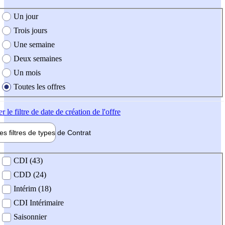
e création de l'offre
Un jour
Trois jours
Une semaine
Deux semaines
Un mois
Toutes les offres
er
le filtre de date de création de l'offre
les filtres de types de
Contrat
de contrat
CDI (43)
CDD (24)
Intérim (18)
CDI Intérimaire
Saisonnier