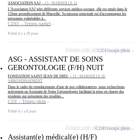
ASSOCIATION SAJ -
13 - MARSEILLE 12
L'Association SAJ gère différents services médico-sociaux, elle est située dans le
12ème arrondissement de Marseille. Sa mission principale est d'accompagner les
personnes vulnérables à...
CDD - Temps partiel
Publié il y a 29 jours
Ajouter cette offre à ma sélection
CDI
Temps plein
ASG - ASSISTANT DE SOINS
GERONTOLOGIE (F/H) NUIT
FONDATION SAINT JEAN DE DIEU -
13 - MARSEILLE 2E
ARRONDISSEMENT
Dans le cadre du remplacements d'une de nos collaboratrices, nous recherchons
activement un Assistant de Soins Gérontologies facilitant la prise en charge des
résidents qui présentent des troubles...
CDI - Temps plein
Publié il y a 8 jours
Ajouter cette offre à ma sélection
CDD
Temps plein
Assistant(e) médical(e) (H/F)