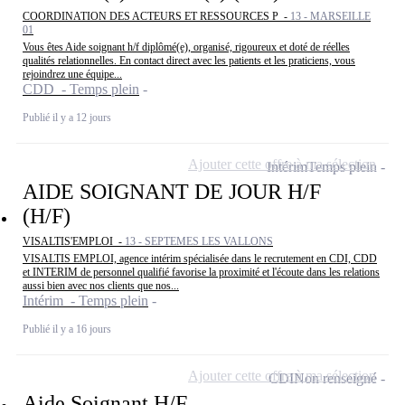
COORDINATION DES ACTEURS ET RESSOURCES P -
13 - MARSEILLE
01
Vous êtes Aide soignant h/f diplômé(e), organisé, rigoureux et doté de réelles
qualités relationnelles. En contact direct avec les patients et les praticiens, vous
rejoindrez une équipe...
CDD - Temps plein
Publié il y a 12 jours
Ajouter cette offre à ma sélection
Intérim
Temps plein
AIDE SOIGNANT DE JOUR H/F
(H/F)
VISALTIS'EMPLOI -
13 - SEPTEMES LES VALLONS
VISALTIS EMPLOI, agence intérim spécialisée dans le recrutement en CDI, CDD
et INTERIM de personnel qualifié favorise la proximité et l'écoute dans les relations
aussi bien avec nos clients que nos...
Intérim - Temps plein
Publié il y a 16 jours
Ajouter cette offre à ma sélection
CDI
Non renseigné
Aide Soignant H/F