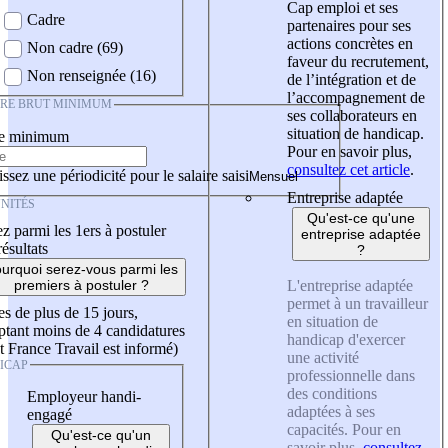
Cap emploi et ses
Cadre
partenaires pour ses
actions concrètes en
Non cadre (69)
faveur du recrutement,
Non renseignée (16)
de l’intégration et de
l’accompagnement de
IRE BRUT MINIMUM
ses collaborateurs en
situation de handicap.
re minimum
Pour en savoir plus,
consultez cet article
.
ssez une périodicité pour le salaire saisi
Entreprise adaptée
NITÉS
Qu'est-ce qu'une
z parmi les 1ers à postuler
entreprise adaptée
résultats
?
urquoi serez-vous parmi les
L'entreprise adaptée
premiers à postuler ?
permet à un travailleur
es de plus de 15 jours,
en situation de
tant moins de 4 candidatures
handicap d'exercer
t France Travail est informé)
une activité
ICAP
professionnelle dans
des conditions
Employeur handi-
adaptées à ses
engagé
capacités. Pour en
Qu'est-ce qu'un
savoir plus,
consultez