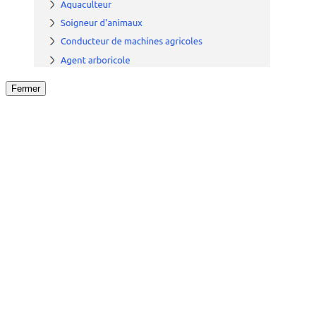
Fermer
Fermer
le détail de l'offre
/
Offre
sur
Offre précéden