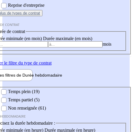
Reprise d'entreprise
plus
de types de contrat
 DE CONTRAT
ée de contrat
ée minimale (en mois)
Durée maximale (en mois)
mois
er
le filtre du type de contrat
les filtres de
Durée hebdo
madaire
 hebdomadaire
Temps plein (19)
Temps partiel (5)
Non renseignée (61)
 HEBDOMADAIRE
cisez la durée hebdomadaire :
ée minimale (en heure)
Durée maximale (en heure)