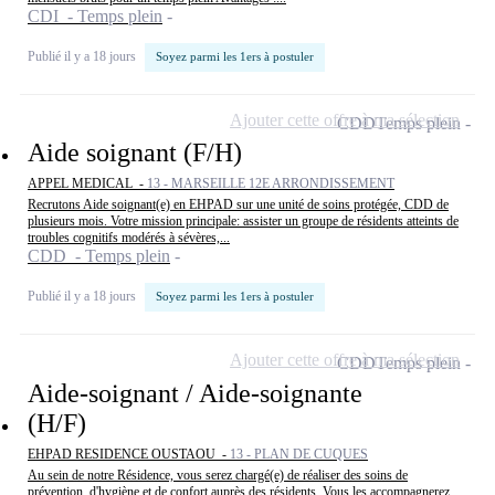
CDI - Temps plein
Publié il y a 18 jours
Soyez parmi les 1ers à postuler
Ajouter cette offre à ma sélection
CDD
Temps plein
Aide soignant (F/H)
APPEL MEDICAL -
13 - MARSEILLE 12E ARRONDISSEMENT
Recrutons Aide soignant(e) en EHPAD sur une unité de soins protégée, CDD de
plusieurs mois. Votre mission principale: assister un groupe de résidents atteints de
troubles cognitifs modérés à sévères,...
CDD - Temps plein
Publié il y a 18 jours
Soyez parmi les 1ers à postuler
Ajouter cette offre à ma sélection
CDD
Temps plein
Aide-soignant / Aide-soignante
(H/F)
EHPAD RESIDENCE OUSTAOU -
13 - PLAN DE CUQUES
Au sein de notre Résidence, vous serez chargé(e) de réaliser des soins de
prévention, d'hygiène et de confort auprès des résidents. Vous les accompagnerez